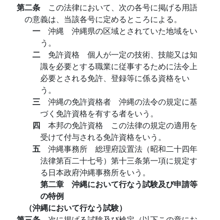
第二条
この法律において、次の各号に掲げる用語
の意義は、当該各号に定めるところによる。
一
沖縄 沖縄県の区域とされていた地域をい
う。
二
免許資格 個人が一定の技術、技能又は知
識を必要とする職業に従事するために法令上
必要とされる免許、登録等に係る資格をい
う。
三
沖縄の免許資格者 沖縄の法令の規定に基
づく免許資格を有する者をいう。
四
本邦の免許資格 この法律の規定の適用を
受けて付与される免許資格をいう。
五
沖縄事務所 総理府設置法（昭和二十四年
法律第百二十七号）第十三条第一項に規定す
る日本政府沖縄事務所をいう。
第二章 沖縄において行なう試験及び申請等
の特例
（沖縄において行なう試験）
第三条
次に掲げる試験及び検定（以下この章にお