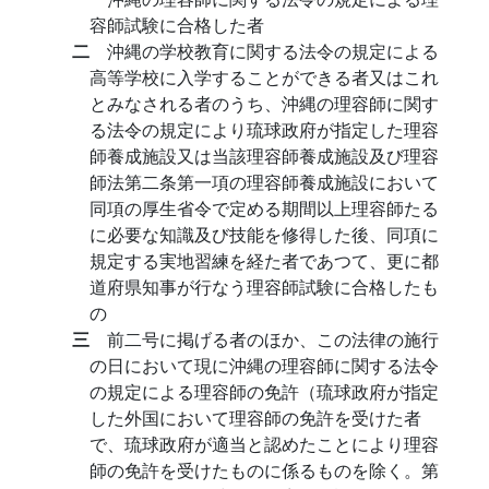
容師試験に合格した者
二
沖縄の学校教育に関する法令の規定による
高等学校に入学することができる者又はこれ
とみなされる者のうち、沖縄の理容師に関す
る法令の規定により琉球政府が指定した理容
師養成施設又は当該理容師養成施設及び理容
師法第二条第一項の理容師養成施設において
同項の厚生省令で定める期間以上理容師たる
に必要な知識及び技能を修得した後、同項に
規定する実地習練を経た者であつて、更に都
道府県知事が行なう理容師試験に合格したも
の
三
前二号に掲げる者のほか、この法律の施行
の日において現に沖縄の理容師に関する法令
の規定による理容師の免許（琉球政府が指定
した外国において理容師の免許を受けた者
で、琉球政府が適当と認めたことにより理容
師の免許を受けたものに係るものを除く。第