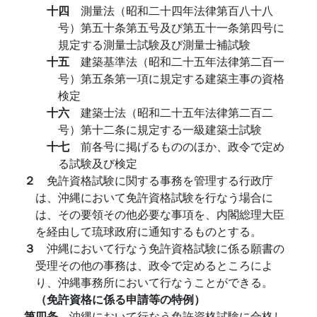
十四
測量法（昭和二十四年法律第百八十八
号）第五十条第五号及び第五十一条第四号に
規定する測量士試験及び測量士補試験
十五
建築基準法（昭和二十五年法律第二百一
号）第五条第一項に規定する建築主事の資格
検定
十六
建築士法（昭和二十五年法律第二百二
号）第十二条に規定する一級建築士試験
十七
前各号に掲げるもののほか、政令で定め
る試験及び検定
２
免許資格試験に関する事務を管理する行政庁
は、沖縄において免許資格試験を行なう場合に
は、その要領その他必要な事項を、内閣総理大臣
を経由して琉球政府に通知するものとする。
３
沖縄において行なう免許資格試験に係る願書の
受理その他の事務は、政令で定めるところによ
り、沖縄事務所において行なうことができる。
（免許資格に係る申請等の特例）
第四条
沖縄において行なう免許資格試験に合格し