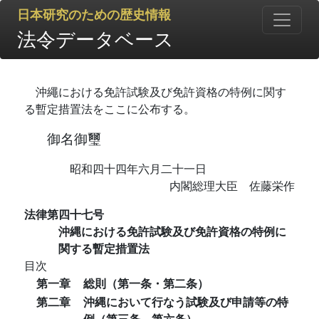
日本研究のための歴史情報
法令データベース
沖繩における免許試験及び免許資格の特例に関す
る暫定措置法をここに公布する。
御名御璽
昭和四十四年六月二十一日
内閣総理大臣 佐藤栄作
法律第四十七号
沖縄における免許試験及び免許資格の特例に
関する暫定措置法
目次
第一章
総則（第一条・第二条）
第二章
沖縄において行なう試験及び申請等の特
例（第三条―第六条）