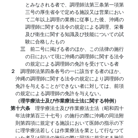
とみなされる者で、調理師法第三条第一項第
三号の厚生省令で定める施設又は営業におい
て二年以上調理の業務に従事した後、沖縄の
調理師に関する法令の規定による調理、栄養
及び衛生に関する知識及び技能についての試
験に合格したもの
三
前二号に掲げる者のほか、この法律の施行
の日において現に沖縄の調理師に関する法令
の規定による調理師の免許を受けている者
２
調理師法第四条各号の一に該当する者のほか、
沖縄の調理師に関する法令の規定により調理師の
免許を与えることができない者に対しては、前項
の規定による調理師の免許を与えない。
（理学療法士及び作業療法士法に関する特例）
第十六条
理学療法士及び作業療法士法（昭和四十
年法律第百三十七号）の施行の際に沖縄の同法附
則第四項に規定する施設において医師の指示の下
に理学療法若しくは作業療法を業として行なつて
いた者又は同法の施行の際に同項に規定する施設