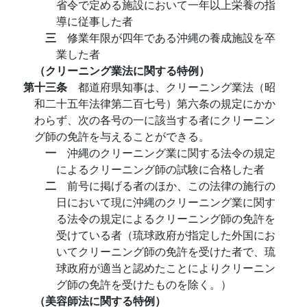
省令で定める施設において一年以上栄養の指
導に従事した者
三
修業年限が四年である沖縄の養成施設を卒
業した者
（クリーニング業法に関する特例）
第十三条
都道府県知事は、クリーニング業法（昭
和二十五年法律第二百七号）第六条の規定にかか
わらず、次の各号の一に該当する者にクリーニン
グ師の免許を与えることができる。
一
沖縄のクリーニング業に関する法令の規定
によるクリーニング師の試験に合格した者
二
前号に掲げる者のほか、この法律の施行の
日において現に沖縄のクリーニング業に関す
る法令の規定によるクリーニング師の免許を
受けている者（琉球政府が指定した外国にお
いてクリーニング師の免許を受けた者で、琉
球政府が適当と認めたことによりクリーニン
グ師の免許を受けたものを除く。）
（美容師法に関する特例）