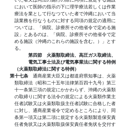
において医師の指示の下に理学療法若しくは作業
療法を業として行なつていた者で沖縄において当
該業務を行なうものに対する同項の規定の適用に
ついては、「病院、診療所その他省令で定める施
設」とあるのは、「病院、診療所その他省令で定
める施設（沖縄のこれらの施設を含む。）」とす
る。
第四節 火薬類取締法、高圧ガス取締法、
電気工事士法及び電気事業法に関する特例
（火薬類取締法に関する特例）
第十七条
通商産業大臣又は都道府県知事は、火薬
類取締法（昭和二十五年法律第百四十九号）第三
十一条第三項の規定にかかわらず、沖縄の火薬類
の取締りに関する法令の規定による火薬類作業主
任者試験又は火薬類取扱主任者試験に合格した者
に対し、通商産業省令で定めるところにより、同
条第一項又は第二項に規定する火薬類製造保安責
任者免状又は火薬類取扱保安責任者免状を交付す