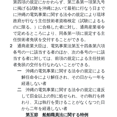
第四項の規定にかかわらず、第三条第一項第九号
に掲げる試験を沖縄において最初に行なう日まで
に沖縄の電気事業に関する法令の規定により琉球
政府が行なう主任技術者資格検定（試験によるも
のに限る。）に合格した者に対し、通商産業省令
で定めるところにより、同条第一項に規定する主
任技術者免状を交付することができる。
２
通商産業大臣は、電気事業法第五十四条第六項
各号の一に該当する者のほか、次の各号の一に該
当する者に対しては、前項の規定による主任技術
者免状の交付を行なわないことができる。
一
沖縄の電気事業に関する法令の規定による
解任命令により解任され、その日から一年を
経過しない者
二
沖縄の電気事業に関する法令の規定に違反
して罰金以上の刑に処せられ、その執行を終
わり、又は執行を受けることがなくなつた日
から二年を経過しない者
第五節 船舶職員法に関する特例