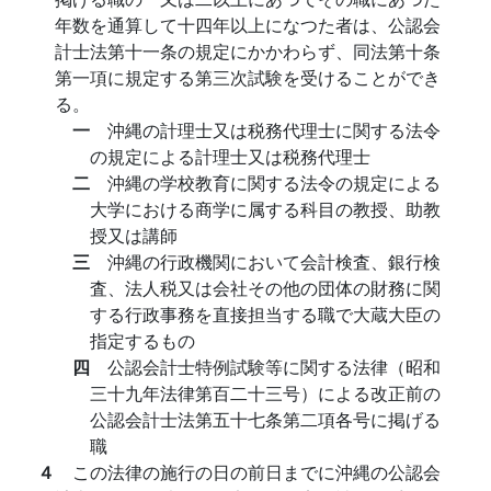
年数を通算して十四年以上になつた者は、公認会
計士法第十一条の規定にかかわらず、同法第十条
第一項に規定する第三次試験を受けることができ
る。
一
沖縄の計理士又は税務代理士に関する法令
の規定による計理士又は税務代理士
二
沖縄の学校教育に関する法令の規定による
大学における商学に属する科目の教授、助教
授又は講師
三
沖縄の行政機関において会計検査、銀行検
査、法人税又は会社その他の団体の財務に関
する行政事務を直接担当する職で大蔵大臣の
指定するもの
四
公認会計士特例試験等に関する法律（昭和
三十九年法律第百二十三号）による改正前の
公認会計士法第五十七条第二項各号に掲げる
職
４
この法律の施行の日の前日までに沖縄の公認会