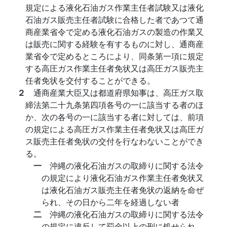
規定による液化石油ガス作業主任者試験又は液化
石油ガス販売主任者試験に合格した者であつて通
商産業省令で定める液化石油ガスの製造の作業又
は販売に関する経験を有するものに対し、通商産
業省令で定めるところにより、同条第一項に規定
する高圧ガス作業主任者免状又は高圧ガス販売主
任者免状を交付することができる。
２
通商産業大臣又は都道府県知事は、高圧ガス取
締法第二十九条第四項各号の一に該当する者のほ
か、次の各号の一に該当する者に対しては、前項
の規定による高圧ガス作業主任者免状又は高圧ガ
ス販売主任者免状の交付を行なわないことができ
る。
一
沖縄の液化石油ガスの取締りに関する法令
の規定により液化石油ガス作業主任者免状又
は液化石油ガス販売主任者免状の返納を命ぜ
られ、その日から二年を経過しない者
二
沖縄の液化石油ガスの取締りに関する法令
の規定に違反して罰金以上の刑に処せられ、