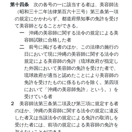
第十四条
次の各号の一に該当する者は、美容師法
（昭和三十二年法律第百六十三号）第三条第一項
の規定にかかわらず、都道府県知事の免許を受け
て美容師となることができる。
一
沖縄の美容師に関する法令の規定による美
容師試験に合格した者
二
前号に掲げる者のほか、この法律の施行の
日において現に沖縄の美容師に関する法令の
規定による美容師の免許（琉球政府が指定し
た外国において美容師の免許を受けた者で、
琉球政府が適当と認めたことにより美容師の
免許を受けたものに係るものを除く。第四項
において「沖縄の美容師免許」という。）を
受けている者
２
美容師法第三条第二項及び第三項に規定する者
のほか、沖縄の美容師に関する法令の規定に違反
した者又は当該法令の規定による免許の取消しを
受けた者には、前項の規定による美容師の免許を
与えないことができる。