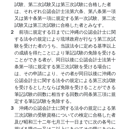
試験、第二次試験又は第三次試験に合格した者
は、それぞれ公認会計士法第六条、第八条第一項
又は第十条第一項に規定する第一次試験、第二次
試験又は第三次試験に合格した者とみなす。
２
前項に規定する日までに沖縄の公認会計士に関
する法令の規定により琉球政府が行なう第三次試
験を受けた者のうち、当該法令に定める基準以上
の成績を得たことにより筆記試験の免除を受ける
ことができる者が、同日以後に公認会計士法第十
条第一項に規定する第三次試験を受ける場合に
は、その申請により、その者が同日以後に沖縄の
公認会計士に関する法令の規定による第三次試験
を受けるとしたならば免除を受けることができる
筆記試験の回数に相当する回数の同条第三項に規
定する筆記試験を免除する。
３
沖縄の公認会計士に関する法令の規定による第
三次試験の受験資格についての検定に合格した者
及び昭和三十二年七月三十一日までに次の各号に
掲げる職の一又は二以上にあつてその職にあつた