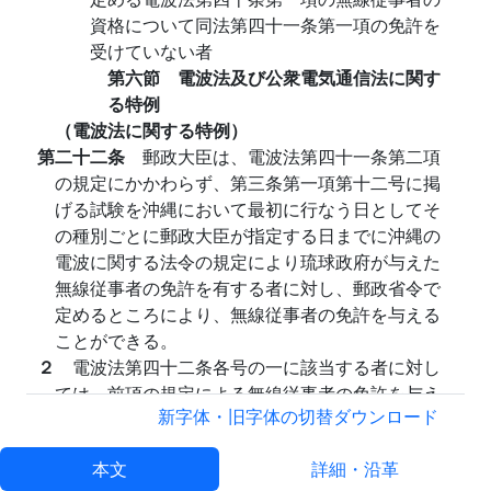
資格について同法第四十一条第一項の免許を
受けていない者
第六節 電波法及び公衆電気通信法に関す
る特例
（電波法に関する特例）
第二十二条
郵政大臣は、電波法第四十一条第二項
の規定にかかわらず、第三条第一項第十二号に掲
げる試験を沖縄において最初に行なう日としてそ
の種別ごとに郵政大臣が指定する日までに沖縄の
電波に関する法令の規定により琉球政府が与えた
無線従事者の免許を有する者に対し、郵政省令で
定めるところにより、無線従事者の免許を与える
ことができる。
２
電波法第四十二条各号の一に該当する者に対し
ては、前項の規定による無線従事者の免許を与え
新字体・旧字体の切替
ダウンロード
ないことができる。
３
第一項の規定による無線従事者の免許を受けた
本文
詳細・沿革
者が、琉球政府から受けた免許による無線従事者