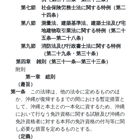
第七節
社会保険労務士法に関する特例（第二
十四条）
第八節
測量法、建築基準法、建築士法及び宅
地建物取引業法に関する特例（第二十
五条―第二十八条）
第九節
消防法及び行政書士法に関する特例
（第二十九条・第三十条）
第四章
雑則（第三十一条―第三十三条）
附則
第一章 総則
（趣旨）
第一条
この法律は、他の法令に定めるもののほ
か、沖縄が復帰するまでの間における暫定措置と
して、沖縄と本土との一本化に資するため、沖縄
において行なう免許資格に関する試験及び沖縄の
免許資格者に対する本邦の免許資格の付与等に関
し必要な措置を定めるものとする。
（定義）