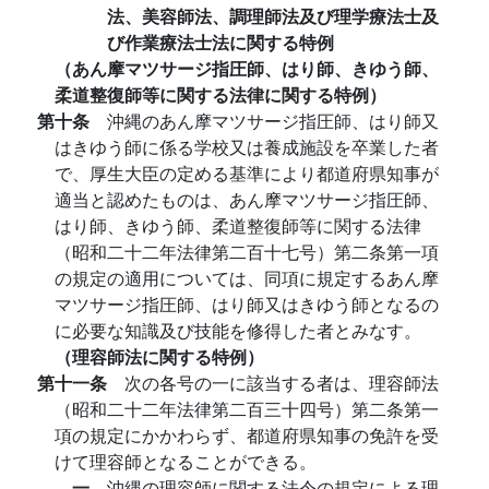
法、美容師法、調理師法及び理学療法士及
び作業療法士法に関する特例
（あん摩マツサージ指圧師、はり師、きゆう師、
柔道整復師等に関する法律に関する特例）
第十条
沖縄のあん摩マツサージ指圧師、はり師又
はきゆう師に係る学校又は養成施設を卒業した者
で、厚生大臣の定める基準により都道府県知事が
適当と認めたものは、あん摩マツサージ指圧師、
はり師、きゆう師、柔道整復師等に関する法律
（昭和二十二年法律第二百十七号）第二条第一項
の規定の適用については、同項に規定するあん摩
マツサージ指圧師、はり師又はきゆう師となるの
に必要な知識及び技能を修得した者とみなす。
（理容師法に関する特例）
第十一条
次の各号の一に該当する者は、理容師法
（昭和二十二年法律第二百三十四号）第二条第一
項の規定にかかわらず、都道府県知事の免許を受
けて理容師となることができる。
一
沖縄の理容師に関する法令の規定による理