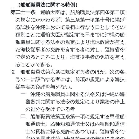
（船舶職員法に関する特例）
第二十一条
運輸大臣は、船舶職員法第四条第二項
の規定にかかわらず、第三条第一項第十号に掲げ
る試験を沖縄において最初に行なう日としてその
種別ごとに運輸大臣が指定する日までに沖縄の船
舶職員に関する法令の規定により琉球政府が与え
た海技従事者の免許を有する者に対し、運輸省令
で定めるところにより、海技従事者の免許を与え
ることができる。
２
船舶職員法第六条に規定する者のほか、次の各
号の一に該当する者には、前項の規定による海技
従事者の免許を与えない。
一
沖縄の船舶職員に関する法令又は沖縄の海
難審判に関する法令の規定により業務の停止
の処分を受けている者
二
船舶職員法第五条第一項に規定する甲種船
舶通信士、乙種船舶通信士又は丙種船舶通信
士の資格に係る免許にあつては、運輸省令で
定める電波法第四十条第一項の無線従事者の