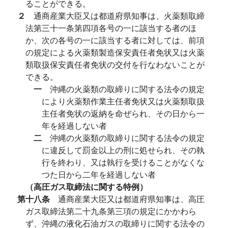
ることができる。
２
通商産業大臣又は都道府県知事は、火薬類取締
法第三十一条第四項各号の一に該当する者のほ
か、次の各号の一に該当する者に対しては、前項
の規定による火薬類製造保安責任者免状又は火薬
類取扱保安責任者免状の交付を行なわないことが
できる。
一
沖縄の火薬類の取締りに関する法令の規定
により火薬類作業主任者免状又は火薬類取扱
主任者免状の返納を命ぜられ、その日から一
年を経過しない者
二
沖縄の火薬類の取締りに関する法令の規定
に違反して罰金以上の刑に処せられ、その執
行を終わり、又は執行を受けることがなくな
つた日から二年を経過しない者
（高圧ガス取締法に関する特例）
第十八条
通商産業大臣又は都道府県知事は、高圧
ガス取締法第二十九条第三項の規定にかかわら
ず、沖縄の液化石油ガスの取締りに関する法令の