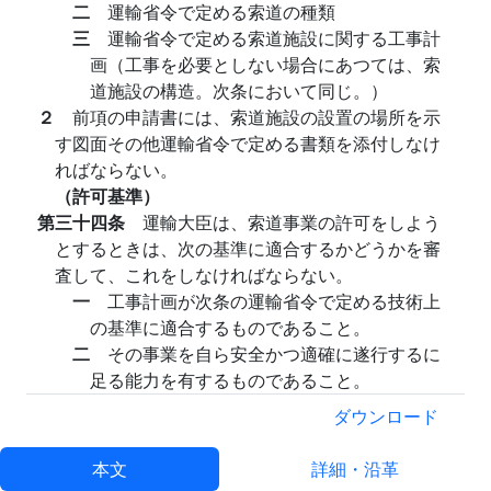
二
運輸省令で定める索道の種類
三
運輸省令で定める索道施設に関する工事計
画（工事を必要としない場合にあつては、索
道施設の構造。次条において同じ。）
２
前項の申請書には、索道施設の設置の場所を示
す図面その他運輸省令で定める書類を添付しなけ
ればならない。
（許可基準）
第三十四条
運輸大臣は、索道事業の許可をしよう
とするときは、次の基準に適合するかどうかを審
査して、これをしなければならない。
一
工事計画が次条の運輸省令で定める技術上
の基準に適合するものであること。
二
その事業を自ら安全かつ適確に遂行するに
足る能力を有するものであること。
（索道施設に関する技術上の基準）
ダウンロード
第三十五条
索道事業の許可を受けた者（以下「索
道事業者」という。）は、運輸省令で定める技術
本文
詳細・沿革
上の基準に従い、索道施設を維持し、及び管理し