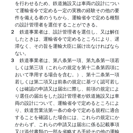
を行わせるため、鉄道施設又は車両の設計につい
て運輸省令で定める一定の実務の経験その他の要
件を備える者のうちから、運輸省令で定める種類
の設計管理者を選任することができる。
２
鉄道事業者は、設計管理者を選任し、又は解任
したときは、運輸省令で定めるところにより、遅
滞なく、その旨を運輸大臣に届け出なければなら
ない。
３
鉄道事業者は、第八条第一項、第九条第一項若
しくは第三項（これらの規定を第十二条第四項に
おいて準用する場合を含む。）、第十二条第一項
若しくは第二項又は前条の規定に基づく認可若し
くは確認の申請又は届出に際し、前項の規定によ
り選任の届出をした設計管理者が鉄道施設又は車
両の設計について、運輸省令で定めるところによ
り、鉄道営業法第一条の命令で定める規程に適合
することを確認した場合には、これらの規定にか
かわらず、これらの申請又は届出に係る記載事項
又は添付書類の一部を省略する手続その他の運輸