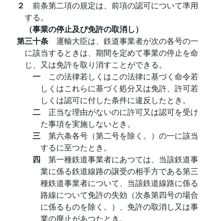
２
前条第二項の規定は、前項の認可について準用
する。
（事業の停止及び免許の取消し）
第三十条
運輸大臣は、鉄道事業者が次の各号の一
に該当するときは、期間を定めて事業の停止を命
じ、又は免許を取り消すことができる。
一
この法律若しくはこの法律に基づく命令若
しくはこれらに基づく処分又は免許、許可若
しくは認可に付した条件に違反したとき。
二
正当な理由がないのに許可又は認可を受け
た事項を実施しないとき。
三
第六条各号（第二号を除く。）の一に該当
するに至つたとき。
四
第一種鉄道事業者にあつては、当該鉄道事
業に係る鉄道線路の譲受の相手方である第三
種鉄道事業者について、当該鉄道線路に係る
路線について免許の失効（次条第四号の場合
に係るものを除く。）、免許の取消し又は事
業の廃止があつたとき。