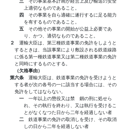
三
その事業基本計画が経営上及び輸送の安全
上適切なものであること。
四
その事業を自ら適確に遂行するに足る能力
を有するものであること。
五
その他その事業の開始が公益上必要であ
り、かつ、適切なものであること。
２
運輸大臣は、第三種鉄道事業の免許をしようと
するときは、当該事業により敷設される鉄道線路
に係る第一種鉄道事業又は第二種鉄道事業の免許
と同時にするものとする。
（欠格事由）
第六条
運輸大臣は、鉄道事業の免許を受けようと
する者が次の各号の一に該当する場合には、その
免許をしてはならない。
一
一年以上の懲役又は禁 錮の刑に処せら
れ、その執行を終わり、又は執行を受けるこ
とがなくなつた日から二年を経過しない者
二
鉄道事業の免許の取消しを受け、その取消
しの日から二年を経過しない者