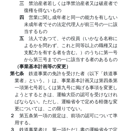
三
禁治産者若しくは準禁治産者又は破産者で
復権を得ないもの
四
営業に関し成年者と同一の能力を有しない
未成年者でその法定代理人が前三号の一に該
当するもの
五
法人であつて、その役員（いかなる名称に
よるかを問わず、これと同等以上の職権又は
支配力を有する者を含む。）のうちに第一号
から第三号までの一に該当する者のあるもの
（事業基本計画等の変更）
第七条
鉄道事業の免許を受けた者（以下「鉄道事
業者」という。）は、事業基本計画又は第四条第
一項第七号若しくは第九号に掲げる事項を変更し
ようとするときは、運輸大臣の認可を受けなけれ
ばならない。ただし、運輸省令で定める軽微な変
更については、この限りでない。
２
第五条第一項の規定は、前項の認可について準
用する。
３
鉄道事業者は、第一項ただし書の運輸省令で定