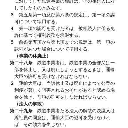
に対してした鉄道事業の免許は、その相続人に対
してしたものとみなす。
３
第五条第一項及び第六条の規定は、第一項の認
可について準用する。
４
第一項の認可を受けた者は、被相続人に係る免
許に基づく権利義務を承継する。
５
前条第五項から第七項までの規定は、第一項の
認可があつた場合について準用する。
（事業の休廃止）
第二十八条
鉄道事業者は、鉄道事業の全部又は一
部を休止し、又は廃止しようとするときは、運輸
大臣の許可を受けなければならない。
２
運輸大臣は、当該休止又は廃止によつて公衆の
利便が著しく阻害されるおそれがあると認める場
合を除き、前項の許可をしなければならない。
（法人の解散）
第二十九条
鉄道事業者たる法人の解散の決議又は
総社員の同意は、運輸大臣の認可を受けなけれ
ば、その効力を生じない。