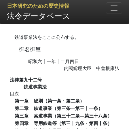
日本研究のための歴史情報
法令データベース
鉄道事業法をここに公布する。
御名御璽
昭和六十一年十二月四日
内閣総理大臣 中曽根康弘
法律第九十二号
鉄道事業法
目次
第一章
総則（第一条・第二条）
第二章
鉄道事業（第三条―第三十一条）
第三章
索道事業（第三十二条―第三十八条）
第四章
専用鉄道等（第三十九条・第四十条）