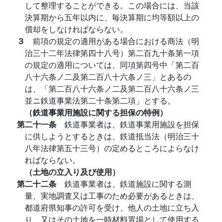
して整理することができる。この場合には、当該
決算期から五年以内に、毎決算期に均等額以上の
償却をしなければならない。
３
前項の規定の適用がある場合における商法（明
治三十二年法律第四十八号）第二百九十条第一項
の規定の適用については、同項第四号中「第二百
八十六条ノ二及第二百八十六条ノ三」とあるの
は、「第二百八十六条ノ二及第二百八十六条ノ三
並ニ鉄道事業法第二十条第二項」とする。
（鉄道事業用施設に関する担保の特例）
第二十一条
鉄道事業者は、鉄道事業用施設を担保
に供しようとするときは、鉄道抵当法（明治三十
八年法律第五十三号）の定めるところによらなけ
ればならない。
（土地の立入り及び使用）
第二十二条
鉄道事業者は、鉄道施設に関する測
量、実地調査又は工事のため必要があるときは、
都道府県知事の許可を受け、他人の土地に立ち入
り、又はその土地を一時材料置場として使用する