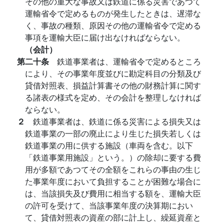
その他の重大な事故又は鉄道に係る災害であつて
運輸省令で定めるものが発生したときは、遅滞な
く、事故の種類、原因その他の運輸省令で定める
事項を運輸大臣に届け出なければならない。
（会計）
第二十条
鉄道事業者は、運輸省令で定めるところ
により、その事業年度並びに勘定科目の分類及び
貸借対照表、損益計算書その他の財務計算に関す
る諸表の様式を定め、その会計を整理しなければ
ならない。
２
鉄道事業者は、鉄道に係る災害による損失又は
鉄道事業の一部の廃止により生じた損失若しくは
鉄道事業の用に供する施設（車両を含む。以下
「鉄道事業用施設」という。）の除却に要する費
用が多額であつてその全額をこれらの事由の生じ
た事業年度において負担することが困難な場合に
は、当該損失及び費用に相当する額を、運輸大臣
の許可を受けて、当該事業年度の決算期におい
て、貸借対照表の資産の部に計上し、繰延資産と