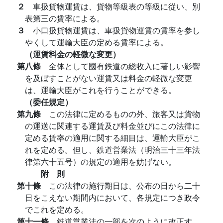
２
車扱貨物運賃は、貨物等級表の等級に從い、別
表第三の賃率による。
３
小口扱貨物運賃は、車扱貨物運賃の賃率を参し
やくして運輸大臣の定める賃率による。
（運賃料金の軽微な変更）
第八條
全体として國有鉄道の総收入に著しい影響
を及ぼすことがない運賃又は料金の軽微な変更
は、運輸大臣がこれを行うことができる。
（委任規定）
第九條
この法律に定めるものの外、旅客又は貨物
の運送に関連する運賃及び料金並びにこの法律に
定める賃率の適用に関する細目は、運輸大臣がこ
れを定める。但し、鉄道営業法（明治三十三年法
律第六十五号）の規定の適用を妨げない。
附 則
第十條
この法律の施行期日は、公布の日から二十
日をこえない期間内において、各規定につき政令
でこれを定める。
第十一條
鉄道営業法の一部を次のように改正す