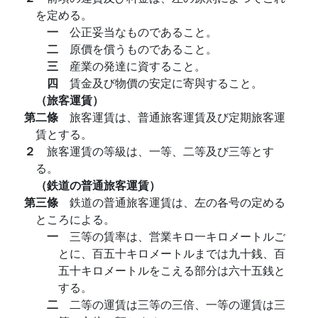
を定める。
一
公正妥当なものであること。
二
原價を償うものであること。
三
産業の発達に資すること。
四
賃金及び物價の安定に寄與すること。
（旅客運賃）
第二條
旅客運賃は、普通旅客運賃及び定期旅客運
賃とする。
２
旅客運賃の等級は、一等、二等及び三等とす
る。
（鉄道の普通旅客運賃）
第三條
鉄道の普通旅客運賃は、左の各号の定める
ところによる。
一
三等の賃率は、営業キロ一キロメートルご
とに、百五十キロメートルまでは九十銭、百
五十キロメートルをこえる部分は六十五銭と
する。
二
二等の運賃は三等の三倍、一等の運賃は三