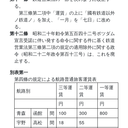
る。
第三條第二項中「運賃」の上に「國有鉄道以外
ノ鉄道ノ」を加え、「一月」を「七日」に改め
る。
第十二條
昭和二十年勅令第五百四十二号ポツダム
宣言受諾に伴い発する命令に関する件に基く鉄道
営業法第三條第二項の規定の適用除外に関する政
令（昭和二十二年政令第百十三号）は、これを廃
止する。
別表第一
第四條の規定による航路普通旅客運賃表
三等運
二等運
一等運
航路別
賃
賃
賃
円
円
円
青森
函館
間
100
300
800
宇野
高松
間
18
55