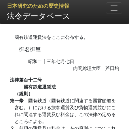
日本研究のための歴史情報
法令データベース
國有鉄道運賃法をここに公布する。
御名御璽
昭和二十三年七月七日
内閣総理大臣 芦田均
法律第百十二号
國有鉄道運賃法
（総則）
第一條
國有鉄道（國有鉄道に関連する國営船舶を
含む。）における旅客運賃及び貨物運賃並びにこ
れに関連する運賃及び料金は、この法律の定める
ところによる。
２
前項の運賃及び料金は、左の原則によつてこれ