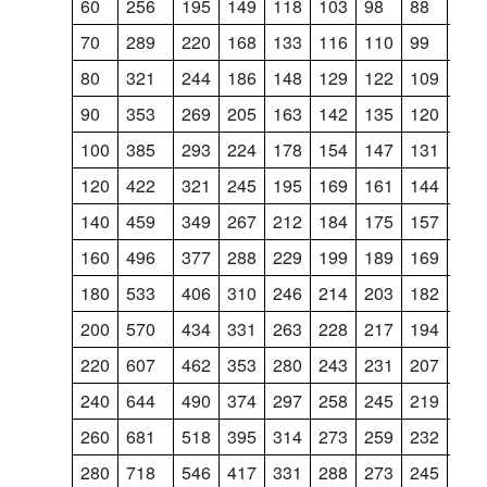
60
256
195
149
118
103
98
88
77
70
289
220
168
133
116
110
99
87
80
321
244
186
148
129
122
109
97
90
353
269
205
163
142
135
120
106
100
385
293
224
178
154
147
131
116
120
422
321
245
195
169
161
144
127
140
459
349
267
212
184
175
157
138
160
496
377
288
229
199
189
169
149
180
533
406
310
246
214
203
182
160
200
570
434
331
263
228
217
194
171
220
607
462
353
280
243
231
207
183
240
644
490
374
297
258
245
219
194
260
681
518
395
314
273
259
232
205
280
718
546
417
331
288
273
245
216