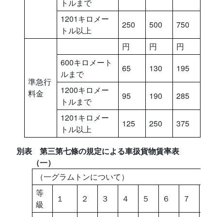
トルまで
1201キロメー
250
500
750
トル以上
円
円
円
600キロメート
65
130
195
ルまで
準急行
1200キロメー
料金
95
190
285
トルまで
1201キロメー
125
250
375
トル以上
別表 第三第七條の規定による車扱貨物賃率表
（一）
（一グラムトンについて）
等
１
２
３
４
５
６
７
８
級