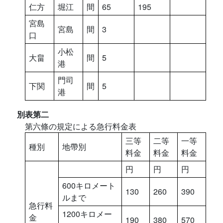
仁方
堀江
間
65
195
宮島
宮島
間
3
口
小松
大畠
間
5
港
門司
下関
間
5
港
別表第二
第六條の規定による急行料金表
三等
二等
一等
種別
地帶別
料金
料金
料金
円
円
円
600キロメート
130
260
390
ルまで
急行料
1200キロメー
金
190
380
570