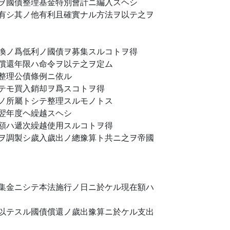
ヲ國債整理基金特別會計ニ編入スヘシ
有シ其ノ他有利且確實ナル方法ヲ以テ之ヲ
換ノ爲低利ノ國債ヲ募集スルコトヲ得
償還年限ハ命令ヲ以テ之ヲ定ム
整理公債條例ニ依ル
テモ買入銷却ヲ爲スコトヲ得
ノ所屬トシテ整理スルモノトス
翌年度ヘ繰越スヘシ
額ハ遞次繰越使用スルコトヲ得
ヲ調製シ歲入歲出ノ總豫算ト共ニ之ヲ帝國
集金ニシテ本法施行ノ日ニ於ケル現在額ハ
以テスル國債償還ノ歲出豫算ニ於ケル支出