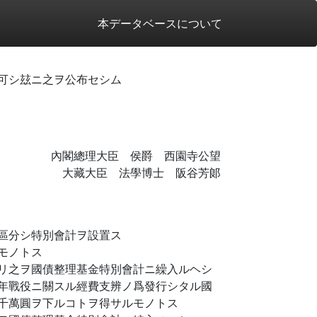
本データベースについて
可シ玆ニ之ヲ公布セシム
內閣總理大臣 侯爵 西園寺公望
大藏大臣 法學博士 阪谷芳郞
區分シ特別會計ヲ設置ス
モノトス
リ之ヲ國債整理基金特別會計ニ繰入ルヘシ
年戰役ニ關スル經費支辨ノ爲發行シタル國
千萬圓ヲ下ルコトヲ得サルモノトス