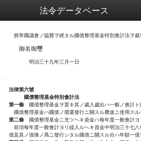
法令データベース
朕帝國議會ノ協贊ヲ經タル國債整理基金特別會計法ヲ裁
御名御璽
明治三十九年三月一日
法律第六號
國債整理基金特別會計法
第一條
國債整理基金ヲ置キ其ノ歲入歲出ハ一般ノ會計ト
國債整理基金ハ國債ノ償還發行ニ關スル費途ニ使用スル
第二條
國債整理基金ニ充ツヘキ資金ハ每年度一般會計ヨ
前項每年度一般會計ヨリ繰入ルヘキ資金中明治三十七八
債及其ノ借換ノ爲ニ發行シタル國債ニ關スル分ハ年額一億