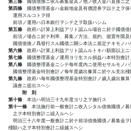
第三條
國債借換ニ依ル募集金其ノ他ノ收入金ハ直接ニ之
第四條
國債整理基金ハ金銀地金及有價證券ヲ以テ之ヲ保
運用スルコトヲ得
前項ノ運用ハ日本銀行ヲシテ之ヲ取扱ハシム
第五條
政府ハ計算上利益アリト認ムル場合ニ於テ國債借
前項ノ場合ニ於テ利率、募集ノ方法、規約、据置年限及
國債借換ノ爲發行スル國債ニ關シ本法ニ規定ナキモノハ
第六條
政府ハ計算上利益アリト認ムルトキハ額面以上ニ
第七條
國債整理基金ノ運用ヨリ生スル損益ハ本特別會計
第八條
國債整理基金ニシテ每年度內ニ使用セサルモノハ
國債整理基金特別會計ノ每年度歲出豫算ニ於ケル支出殘
第九條
政府ハ每年國債整理基金特別會計ノ歲入歲出豫算
議會ニ提出スヘシ
附 則
第十條
本法ハ明治三十九年度ヨリ之ヲ施行ス
第十一條
本法施行前一般會計ニ收入シタル借換國債ノ募
之ヲ本特別會計ニ繰入ルヘシ
明治三十八年度一般會計ニ於テ前項借換國債ノ募集金ヲ
殘額ハ之ヲ本特別會計ニ繰越スヘシ