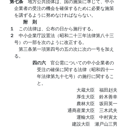
第七条
地方公共団体は、国の施策に準じて、中小
企業者の受注の機会を確保するために必要な施策
を講ずるように努めなければならない。
附 則
１
この法律は、公布の日から施行する。
２
中小企業庁設置法（昭和二十三年法律第八十三
号）の一部を次のように改正する。
第三条第一項第四号の五の次に次の一号を加え
る。
四の六
官公需についての中小企業者の
受注の確保に関する法律（昭和四十一
年法律第九十七号）の施行に関するこ
と。
大蔵大臣 福田赳夫
厚生大臣 鈴木善幸
農林大臣 坂田英一
通商産業大臣 三木武夫
運輸大臣 中村寅太
建設大臣 瀬戸山三男