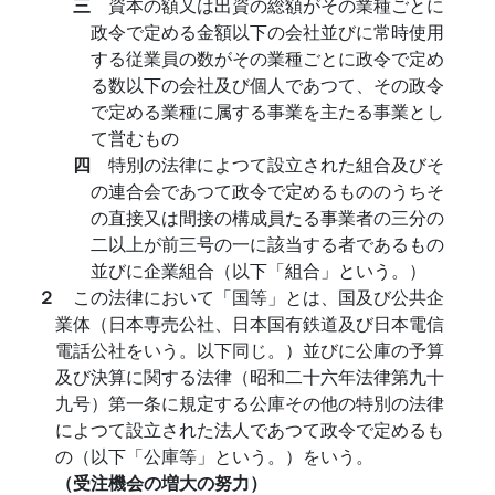
三
資本の額又は出資の総額がその業種ごとに
政令で定める金額以下の会社並びに常時使用
する従業員の数がその業種ごとに政令で定め
る数以下の会社及び個人であつて、その政令
で定める業種に属する事業を主たる事業とし
て営むもの
四
特別の法律によつて設立された組合及びそ
の連合会であつて政令で定めるもののうちそ
の直接又は間接の構成員たる事業者の三分の
二以上が前三号の一に該当する者であるもの
並びに企業組合（以下「組合」という。）
２
この法律において「国等」とは、国及び公共企
業体（日本専売公社、日本国有鉄道及び日本電信
電話公社をいう。以下同じ。）並びに公庫の予算
及び決算に関する法律（昭和二十六年法律第九十
九号）第一条に規定する公庫その他の特別の法律
によつて設立された法人であつて政令で定めるも
の（以下「公庫等」という。）をいう。
（受注機会の増大の努力）