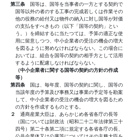
第三条
国等は、国等を当事者の一方とする契約で
国等以外の者のする工事の完成若しくは作業その
他の役務の給付又は物件の納入に対し国等が対価
の支払をすべきもの（以下「国等の契約」とい
う。）を締結するに当たつては、予算の適正な使
用に留意しつつ、中小企業者の受注の機会の増大
を図るように努めなければならない。この場合に
おいては、組合を国等の契約の相手方として活用
するように配慮しなければならない。
（中小企業者に関する国等の契約の方針の作成
等）
第四条
国は、毎年度、国等の契約に関し、国等の
当該年度の予算及び事務又は事業の予定等を勘案
して、中小企業者の受注の機会の増大を図るため
の方針を作成するものとする。
２
通商産業大臣は、あらかじめ各省各庁の長等
（国については財政法（昭和二十二年法律第三十
四号）第二十条第二項に規定する各省各庁の長、
公共企業体又は公庫等についてはその主務大臣を