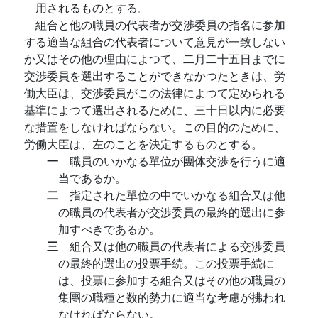
用されるものとする。
組合と他の職員の代表者が交渉委員の指名に参加
する適当な組合の代表者について意見が一致しない
か又はその他の理由によつて、二月二十五日までに
交渉委員を選出することができなかつたときは、労
働大臣は、交渉委員がこの法律によつて定められる
基準によつて選出されるために、三十日以内に必要
な措置をしなければならない。この目的のために、
労働大臣は、左のことを決定するものとする。
一
職員のいかなる單位が團体交渉を行うに適
当であるか。
二
指定された單位の中でいかなる組合又は他
の職員の代表者が交渉委員の最終的選出に参
加すべきであるか。
三
組合又は他の職員の代表者による交渉委員
の最終的選出の投票手続。この投票手続に
は、投票に参加する組合又はその他の職員の
集團の職種と数的勢力に適当な考慮が拂われ
なければならない。