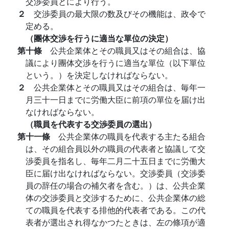
交渉委員とにより行う。
２
交渉委員の最大限の数及びその機能は、政令で
定める。
（團体交渉を行うに適当な單位の決定）
第十條
公共企業体とその職員又はその組合は、協
議により團体交渉を行うに適当な單位（以下單位
という。）を決定しなければならない。
２
公共企業体とその職員又はその組合は、毎年一
月三十一日までに労働大臣に前項の單位を届け出
なければならない。
（職員を代表する交渉委員の選出）
第十一條
公共企業体の職員を代表する主たる組合
は、その組合員以外の職員の代表者と協議して交
渉委員を指名し、毎年二月二十五日までに労働大
臣に届け出なければならない。交渉委員（交渉委
員の辞任の場合の補欠者を含む。）は、公共企業
体の交渉委員と交渉するために、公共企業体の総
ての職員を代表する排他的代表者である。この代
表者が選出され得なかつたときは、左の條項が適