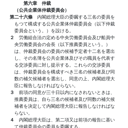
第六章 仲裁
（公共企業体仲裁委員会）
第二十六條
内閣総理大臣の委嘱する三名の委員を
もつて構成する公共企業体仲裁委員会（以下仲裁
委員会という。）を設ける。
２
労働組合法の定める中央労働委員会及び船員中
央労働委員会の会長（以下推薦委員という。）
は、仲裁委員会の委員の候補予定者十二名を選出
し、その名簿を公共企業体及びその職員を代表す
る交渉委員に対し提示する。これらの交渉委員
は、仲裁委員会を構成すべき三名の候補者及び同
数の補欠候補者を選出し、同意の上、内閣総理大
臣に報告しなければならない。
３
前項の同意が三十日以内になされないときは、
推薦委員は、自ら三名の候補者及び同数の補欠候
補者を決定して内閣総理大臣に報告しなければな
らない。
４
内閣総理大臣は、第二項又は前項の報告に基い
て仲裁委員会の委員を委嘱する。