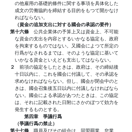
の他雇用の基礎的條件に関する事項を具体化した
成文の労働協約を締結する目的をもつて開かなけ
ればならない。
（資金の追加支出に対する國会の承認の要件）
第十六條
公共企業体の予算上又は資金上、不可能
な資金の支出を内容とするいかなる協定も、政府
を拘束するものではない。又國会によつて所定の
行爲がなされるまでは、そのような協定に基いて
いかなる資金といえども支出してはならない。
２
前項の協定をしたときは、政府は、その締結後
十日以内に、これを國会に付議して、その承認を
求めなければならない。但し、國会が閉会中のと
きは、國会召集後五日以内に付議しなければなら
ない。國会による承認があつたときは、この協定
は、それに記載された日附にさかのぼつて効力を
発生するものとする。
第四章 爭議行爲
（爭議行爲の禁止）
第十七條
職員及びその組合は、同盟罷業、怠業、