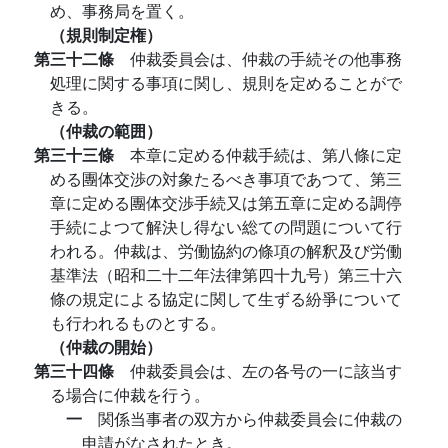
め、事務局を置く。
（規則制定権）
第三十二條
仲裁委員会は、仲裁の手続その他事務
処理に関する事項に関し、規則を定めることがで
きる。
（仲裁の範囲）
第三十三條
本章に定める仲裁手続は、第八條に定
める團体交渉の対象たるべき事項であつて、第三
章に定める團体交渉手続又は第五章に定める調停
手続によつて解決し得ない総ての問題について行
われる。仲裁は、労働協約の條項の解釈及び労働
基準法（昭和二十二年法律第四十九号）第三十六
條の規定による協定に関して生ずる紛爭について
も行われるものとする。
（仲裁の開始）
第三十四條
仲裁委員会は、左の各号の一に該当す
る場合に仲裁を行う。
一
関係当事者の双方から仲裁委員会に仲裁の
申請がなされたとき。