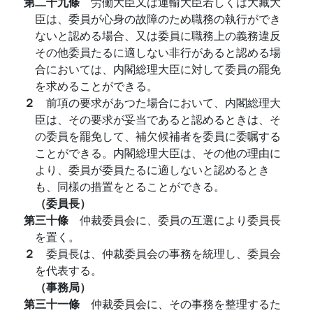
第二十九條
労働大臣又は運輸大臣若しくは大藏大
臣は、委員が心身の故障のため職務の執行ができ
ないと認める場合、又は委員に職務上の義務違反
その他委員たるに適しない非行があると認める場
合においては、内閣総理大臣に対して委員の罷免
を求めることができる。
２
前項の要求があつた場合において、内閣総理大
臣は、その要求が妥当であると認めるときは、そ
の委員を罷免して、補欠候補者を委員に委嘱する
ことができる。内閣総理大臣は、その他の理由に
より、委員が委員たるに適しないと認めるとき
も、同樣の措置をとることができる。
（委員長）
第三十條
仲裁委員会に、委員の互選により委員長
を置く。
２
委員長は、仲裁委員会の事務を統理し、委員会
を代表する。
（事務局）
第三十一條
仲裁委員会に、その事務を整理するた