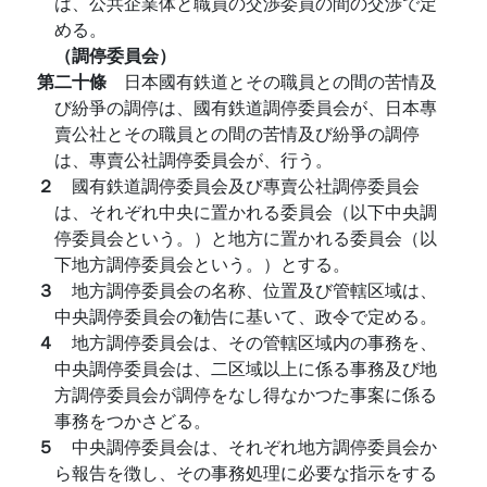
は、公共企業体と職員の交渉委員の間の交渉で定
める。
（調停委員会）
第二十條
日本國有鉄道とその職員との間の苦情及
び紛爭の調停は、國有鉄道調停委員会が、日本專
賣公社とその職員との間の苦情及び紛爭の調停
は、專賣公社調停委員会が、行う。
２
國有鉄道調停委員会及び專賣公社調停委員会
は、それぞれ中央に置かれる委員会（以下中央調
停委員会という。）と地方に置かれる委員会（以
下地方調停委員会という。）とする。
３
地方調停委員会の名称、位置及び管轄区域は、
中央調停委員会の勧告に基いて、政令で定める。
４
地方調停委員会は、その管轄区域内の事務を、
中央調停委員会は、二区域以上に係る事務及び地
方調停委員会が調停をなし得なかつた事案に係る
事務をつかさどる。
５
中央調停委員会は、それぞれ地方調停委員会か
ら報告を徴し、その事務処理に必要な指示をする