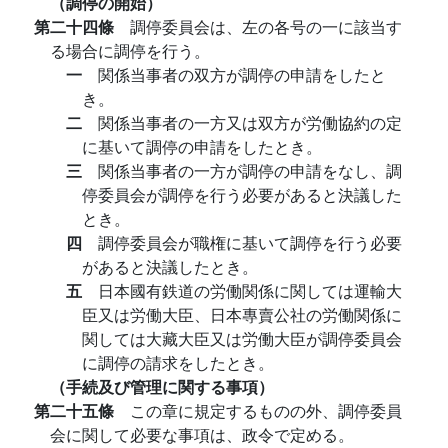
（調停の開始）
第二十四條
調停委員会は、左の各号の一に該当す
る場合に調停を行う。
一
関係当事者の双方が調停の申請をしたと
き。
二
関係当事者の一方又は双方が労働協約の定
に基いて調停の申請をしたとき。
三
関係当事者の一方が調停の申請をなし、調
停委員会が調停を行う必要があると決議した
とき。
四
調停委員会が職権に基いて調停を行う必要
があると決議したとき。
五
日本國有鉄道の労働関係に関しては運輸大
臣又は労働大臣、日本專賣公社の労働関係に
関しては大藏大臣又は労働大臣が調停委員会
に調停の請求をしたとき。
（手続及び管理に関する事項）
第二十五條
この章に規定するものの外、調停委員
会に関して必要な事項は、政令で定める。