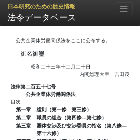
日本研究のための歴史情報
法令データベース
公共企業体労働関係法をここに公布する。
御名御璽
昭和二十三年十二月二十日
内閣総理大臣 吉田茂
法律第二百五十七号
公共企業体労働関係法
目次
第一章
総則（第一條―第三條）
第二章
職員の組合（第四條―第七條）
第三章
團体交渉及び交渉委員の指名（第八條―
第十六條）