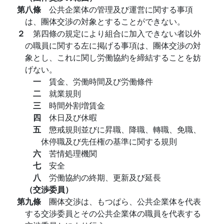
第八條
公共企業体の管理及び運営に関する事項
は、團体交渉の対象とすることができない。
２
第四條の規定により組合に加入できない者以外
の職員に関する左に掲げる事項は、團体交渉の対
象とし、これに関し労働協約を締結することを妨
げない。
一
賃金、労働時間及び労働條件
二
就業規則
三
時間外割増賃金
四
休日及び休暇
五
懲戒規則並びに昇職、降職、轉職、免職、
休停職及び先任権の基準に関する規則
六
苦情処理機関
七
安全
八
労働協約の終期、更新及び延長
（交渉委員）
第九條
團体交渉は、もつぱら、公共企業体を代表
する交渉委員とその公共企業体の職員を代表する