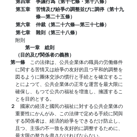
第四章
爭議行爲（第十七條・第十八條）
第五章
苦情及び紛爭の調整並びに調停（第十九
條―第二十五條）
第六章
仲裁（第二十六條―第三十七條）
第七章
雜則（第三十八條）
附則
第一章 総則
（目的及び関係者の義務）
第一條
この法律は、公共企業体の職員の労働條件
に関する苦情又は紛爭の友好的且つ平和的調整を
図るように團体交渉の慣行と手続とを確立するこ
とによつて、公共企業体の正常な運営を最大限に
確保し、もつて公共の福祉を増進し、擁護するこ
とを目的とする。
２
國家の経済と國民の福祉に対する公共企業体の
重要性にかんがみ、この法律で定める手続に関與
する関係者は、経済的紛爭をできるだけ防止し、
且つ、主張の不一致を友好的に調整するために、
最大限の努力を盡さなければならない。