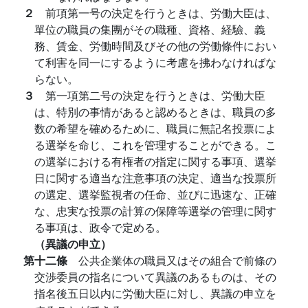
２
前項第一号の決定を行うときは、労働大臣は、
單位の職員の集團がその職種、資格、経驗、義
務、賃金、労働時間及びその他の労働條件におい
て利害を同一にするように考慮を拂わなければな
らない。
３
第一項第二号の決定を行うときは、労働大臣
は、特別の事情があると認めるときは、職員の多
数の希望を確めるために、職員に無記名投票によ
る選挙を命じ、これを管理することができる。こ
の選挙における有権者の指定に関する事項、選挙
日に関する適当な注意事項の決定、適当な投票所
の選定、選挙監視者の任命、並びに迅速な、正確
な、忠実な投票の計算の保障等選挙の管理に関す
る事項は、政令で定める。
（異議の申立）
第十二條
公共企業体の職員又はその組合で前條の
交渉委員の指名について異議のあるものは、その
指名後五日以内に労働大臣に対し、異議の申立を