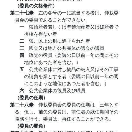
（委員の欠格條件）
第二十七條
左の各号の一に該当する者は、仲裁委
員会の委員であることができない。
一
禁治産者若しくは準禁治産者又は破産者で
復権を得ない者
二
禁こ以上の刑に処せられた者
三
國会又は地方公共團体の議会の議員
四
政党の役員（委嘱の日以前一年の間にその
地位にあつた者を含む。）
五
公共企業体に対し物品の納入又はその工事
の請負を業とする者（委嘱の日以前一年の間
にこのような地位にあつた者を含む。）
六
公共企業体の役員及び職員
（委員の任期）
第二十八條
仲裁委員会の委員の任期は、三年とす
る。但し、補欠の委員は、前任者の残任期間その
職務を行う。委員は、再任することができる。
（委員の罷免）