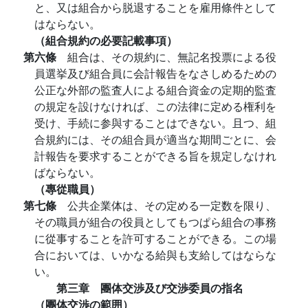
と、又は組合から脱退することを雇用條件として
はならない。
（組合規約の必要記載事項）
第六條
組合は、その規約に、無記名投票による役
員選挙及び組合員に会計報告をなさしめるための
公正な外部の監査人による組合資金の定期的監査
の規定を設けなければ、この法律に定める権利を
受け、手続に参與することはできない。且つ、組
合規約には、その組合員が適当な期間ごとに、会
計報告を要求することができる旨を規定しなけれ
ばならない。
（專從職員）
第七條
公共企業体は、その定める一定数を限り、
その職員が組合の役員としてもつぱら組合の事務
に從事することを許可することができる。この場
合においては、いかなる給與も支給してはならな
い。
第三章 團体交渉及び交渉委員の指名
（團体交渉の範囲）