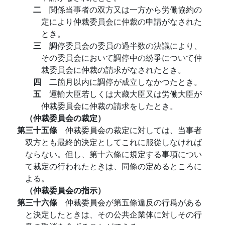
二
関係当事者の双方又は一方から労働協約の
定により仲裁委員会に仲裁の申請がなされた
とき。
三
調停委員会の委員の過半数の決議により、
その委員会において調停中の紛爭について仲
裁委員会に仲裁の請求がなされたとき。
四
二箇月以内に調停が成立しなかつたとき。
五
運輸大臣若しくは大藏大臣又は労働大臣が
仲裁委員会に仲裁の請求をしたとき。
（仲裁委員会の裁定）
第三十五條
仲裁委員会の裁定に対しては、当事者
双方とも最終的決定としてこれに服從しなければ
ならない。但し、第十六條に規定する事項につい
て裁定の行われたときは、同條の定めるところに
よる。
（仲裁委員会の指示）
第三十六條
仲裁委員会が第五條違反の行爲がある
と決定したときは、その公共企業体に対しその行