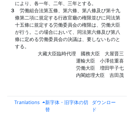
により、各一年、二年、三年とする。
３
労働組合法第五條、第六條、第八條及び第十九
條第二項に規定する行政官廳の権限並びに同法第
十五條に規定する労働委員会の権限は、労働大臣
が行う。この場合において、同法第六條及び第八
條に定める労働委員会の決議は、要しないものと
する。
大藏大臣臨時代理 國務大臣 大屋晋三
運輸大臣 小澤佐重喜
労働大臣 増田甲子七
内閣総理大臣 吉田茂
Tranlations
新字体・旧字体の切
ダウンロー
替
ド