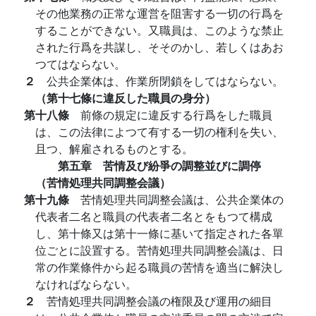
その他業務の正常な運営を阻害する一切の行爲を
することができない。又職員は、このような禁止
された行爲を共謀し、そそのかし、若しくはあお
つてはならない。
２
公共企業体は、作業所閉鎖をしてはならない。
（第十七條に違反した職員の身分）
第十八條
前條の規定に違反する行爲をした職員
は、この法律によつて有する一切の権利を失い、
且つ、解雇されるものとする。
第五章 苦情及び紛爭の調整並びに調停
（苦情処理共同調整会議）
第十九條
苦情処理共同調整会議は、公共企業体の
代表者二名と職員の代表者二名とをもつて構成
し、第十條又は第十一條に基いて指定された各單
位ごとに設置する。苦情処理共同調整会議は、日
常の作業條件から起る職員の苦情を適当に解決し
なければならない。
２
苦情処理共同調整会議の権限及び運用の細目