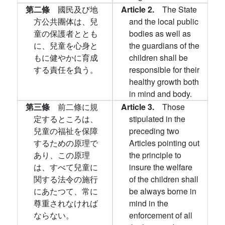
第二條
國民及び地
Article 2.
The State
方公共團体は、兒
and the local public
童の保護者ととも
bodies as well as
に、兒童を心身と
the guardians of the
もに健やかに育成
children shall be
する責任を負う。
responsible for their
healthy growth both
in mind and body.
第三條
前二條に規
Article 3.
Those
定するところは、
stipulated in the
兒童の福祉を保障
preceding two
するための原理で
Articles pointing out
あり、この原理
the principle to
は、すべて兒童に
insure the welfare
関する法令の施行
of the children shall
にあたつて、常に
be always borne in
尊重されなければ
mind in the
ならない。
enforcement of all