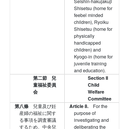
Seishin-hakujakuji
Shisetsu (home for
feebel minded
children), Ryoiku
Shisetsu (home for
physically
handicapped
children) and
Kyogo-in (home for
juvenile training
and education).
第二節 兒
Section II
童福祉委員
Child
会
Welfare
Committee
第八條
兒童及び妊
Article 8.
For the
産婦の福祉に関す
purpose of
る事項を調査審議
investigating and
するため、中央兒
deliberating the