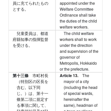
員に充てられたもの
appointed under the
とする。
Welfare Committee
Ordinance shall take
the duties of the child
welfare workers.
兒童委員は、都道
The child welfare
府縣知事の指揮監督
workers shall to work
を受ける。
under the direction
and supervision of the
governor of
Metropolis, Hokkaido
or the prefecture.
第十三條
市町村長
Article 13.
The
（特別区の区長を
mayor of a city
含む。以下同
(including the head
じ。）は、第十一
of special wards,
條第二項に規定す
hereinafter the
る事項に関して、
same), headman of