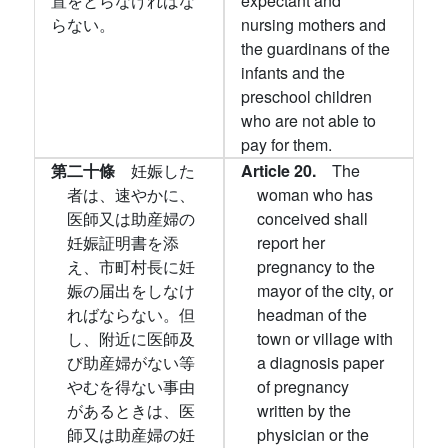
置をとらなければな
expectant and
らない。
nursing mothers and
the guardinans of the
infants and the
preschool children
who are not able to
pay for them.
第二十條
妊娠した
Article 20.
The
者は、速やかに、
woman who has
医師又は助産婦の
conceived shall
妊娠証明書を添
report her
え、市町村長に妊
pregnancy to the
娠の届出をしなけ
mayor of the city, or
ればならない。但
headman of the
し、附近に医師及
town or village with
び助産婦がない等
a diagnosis paper
やむを得ない事由
of pregnancy
があるときは、医
written by the
師又は助産婦の妊
physician or the