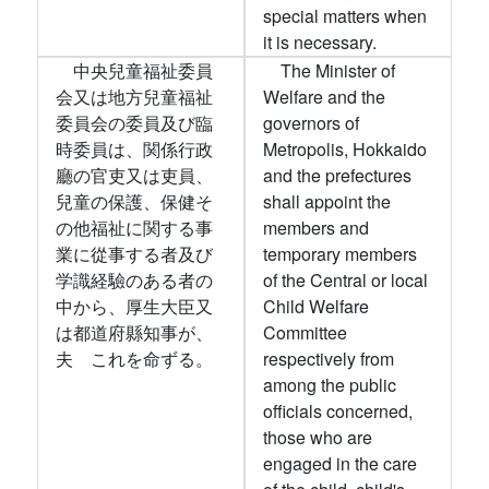
special matters when
it is necessary.
中央兒童福祉委員
The Minister of
会又は地方兒童福祉
Welfare and the
委員会の委員及び臨
governors of
時委員は、関係行政
Metropolis, Hokkaido
廳の官吏又は吏員、
and the prefectures
兒童の保護、保健そ
shall appoint the
の他福祉に関する事
members and
業に從事する者及び
temporary members
学識経驗のある者の
of the Central or local
中から、厚生大臣又
Child Welfare
は都道府縣知事が、
Committee
夫ゝこれを命ずる。
respectively from
among the public
officials concerned,
those who are
engaged in the care