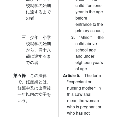
校就学の始期
child from one
に達するまで
year to the age
の者
before
entrance to the
primary school;
三
少年 小学
3.
"Minor" -the
校就学の始期
child above
から、満十八
school age
歳に達するま
and under
での者
eighteen years
of age.
第五條
この法律
Article 5.
The term
で、妊産婦とは、
"expectant or
妊娠中又は出産後
nursing mother" in
一年以内の女子を
this Law shall
いう。
mean the woman
who is pregnant or
who has not