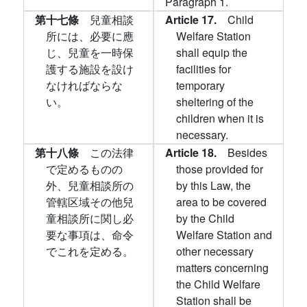
Paragraph 1.
第十七條
兒童相談
Article 17.
Child
所には、必要に應
Welfare Station
じ、兒童を一時保
shall equip the
護する施設を設け
facilities for
なければならな
temporary
い。
sheltering of the
children when it is
necessary.
第十八條
この法律
Article 18.
Besides
で定めるものの
those provided for
外、兒童相談所の
by this Law, the
管轄区域その他兒
area to be covered
童相談所に関し必
by the Child
要な事項は、命令
Welfare Station and
でこれを定める。
other necessary
matters concerning
the Child Welfare
Station shall be