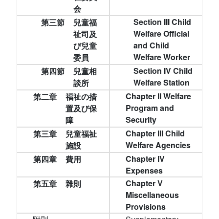
会
Section III Child
第三節
兒童福
Welfare Official
祉司及
and Child
び兒童
Welfare Worker
委員
Section IV Child
第四節
兒童相
Welfare Station
談所
Chapter II Welfare
第二章
福祉の措
Program and
置及び保
Security
障
Chapter III Child
第三章
兒童福祉
Welfare Agencies
施設
Chapter IV
第四章
費用
Expenses
Chapter V
第五章
雜則
Miscellaneous
Provisions