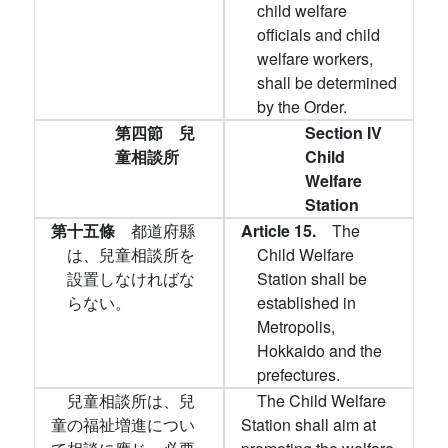
child welfare
officials and child
welfare workers,
shall be determined
by the Order.
第四節 兒
Section IV
童相談所
Child
Welfare
Station
第十五條
都道府縣
Article 15.
The
は、兒童相談所を
Child Welfare
設置しなければな
Station shall be
らない。
established in
Metropolis,
Hokkaido and the
prefectures.
兒童相談所は、兒
The Child Welfare
童の福祉増進につい
Station shall aim at