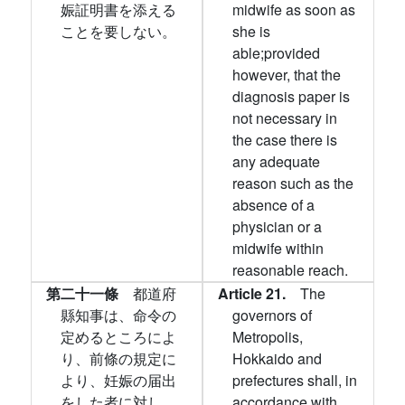
娠証明書を添える
midwife as soon as
ことを要しない。
she is
able;provided
however, that the
diagnosis paper is
not necessary in
the case there is
any adequate
reason such as the
absence of a
physician or a
midwife within
reasonable reach.
第二十一條
都道府
Article 21.
The
縣知事は、命令の
governors of
定めるところによ
Metropolis,
り、前條の規定に
Hokkaido and
より、妊娠の届出
prefectures shall, in
をした者に対し
accordance with