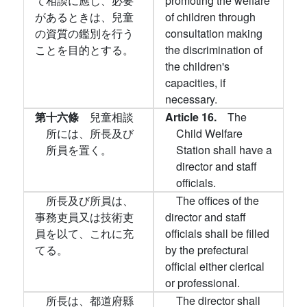
て相談に應じ、必要
promoting the welfare
があるときは、兒童
of children through
の資質の鑑別を行う
consultation making
ことを目的とする。
the discrimination of
the children's
capacities, if
necessary.
第十六條
兒童相談
Article 16.
The
所には、所長及び
Child Welfare
所員を置く。
Station shall have a
director and staff
officials.
所長及び所員は、
The offices of the
事務吏員又は技術吏
director and staff
員を以て、これに充
officials shall be filled
てる。
by the prefectural
official either clerical
or professional.
所長は、都道府縣
The director shall