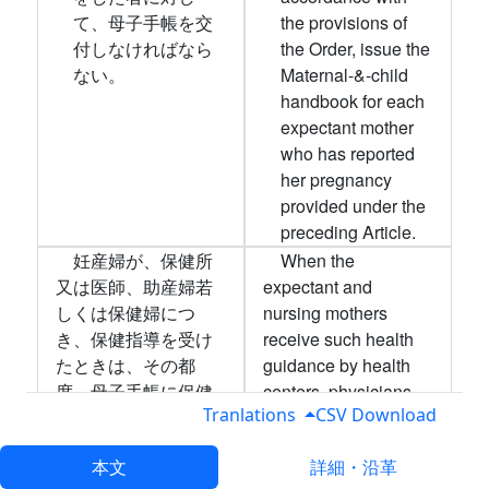
て、母子手帳を交
the provisions of
付しなければなら
the Order, issue the
ない。
Maternal-&-child
handbook for each
expectant mother
who has reported
her pregnancy
provided under the
preceding Article.
妊産婦が、保健所
When the
又は医師、助産婦若
expectant and
しくは保健婦につ
nursing mothers
き、保健指導を受け
receive such health
たときは、その都
guidance by health
度、母子手帳に保健
centers, physicians,
Tranlations
CSV Download
指導上必要な事項の
midwives or public
記載を受けなければ
health nurses, the
本文
詳細・沿革
ならない。乳兒又は
necessary guiding