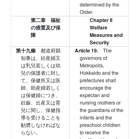
determined by the
Order.
第二章 福祉
Chapter II
の措置及び保
Welfare
障
Measures and
Security
第十九條
都道府縣
Article 19.
The
知事は、妊産婦又
governors of
は乳兒若しくは幼
Metropolis,
兒の保護者に対し
Hokkaido and the
て、保健所又は医
prefectures shall
師、助産婦若しく
encourage the
は保健婦につき、
expectan and
妊娠、出産又は育
nursing mothers or
兒に関し、保健指
the guardians of the
導を受けることを
infants and the
勧奬しなければな
preschool children
らない。
to receive the