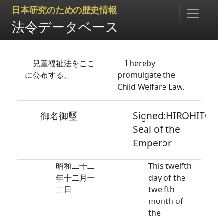
日本研究のための歴史情報
法令データベース
兒童福祉法をここ
I hereby
に公布する。
promulgate the
Child Welfare Law.
御名御璽
Signed:HIROHITO,
Seal of the
Emperor
昭和二十二
This twelfth
年十二月十
day of the
二日
twelfth
month of
the