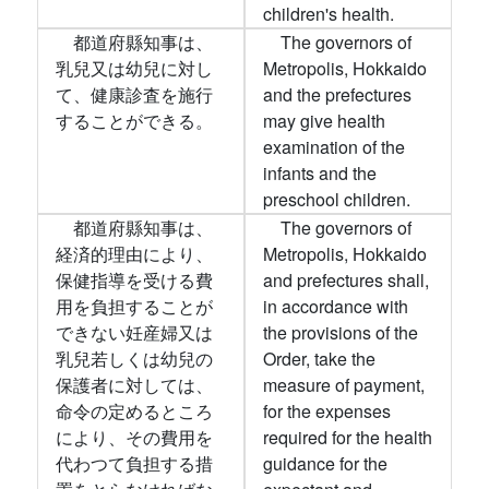
children's health.
都道府縣知事は、
The governors of
乳兒又は幼兒に対し
Metropolis, Hokkaido
て、健康診査を施行
and the prefectures
することができる。
may give health
examination of the
infants and the
preschool children.
都道府縣知事は、
The governors of
経済的理由により、
Metropolis, Hokkaido
保健指導を受ける費
and prefectures shall,
用を負担することが
in accordance with
できない妊産婦又は
the provisions of the
乳兒若しくは幼兒の
Order, take the
保護者に対しては、
measure of payment,
命令の定めるところ
for the expenses
により、その費用を
required for the health
代わつて負担する措
guidance for the