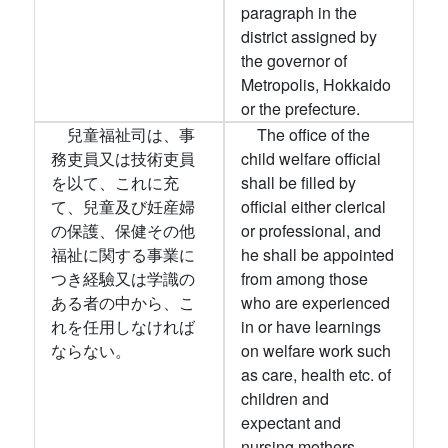
paragraph in the
district assigned by
the governor of
Metropolis, Hokkaido
or the prefecture.
兒童福祉司は、事
The office of the
務吏員又は技術吏員
child welfare official
を以て、これに充
shall be filled by
て、兒童及び妊産婦
official either clerical
の保護、保健その他
or professional, and
福祉に関する事業に
he shall be appointed
つき経驗又は学識の
from among those
ある者の中から、こ
who are experienced
れを任用しなければ
in or have learnings
ならない。
on welfare work such
as care, health etc. of
children and
expectant and
nursing mothers.