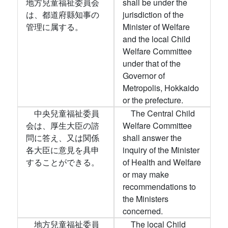
地方兒童福祉委員会
shall be under the
は、都道府縣知事の
jurisdiction of the
管理に属する。
Minister of Welfare
and the local Child
Welfare Committee
under that of the
Governor of
Metropolis, Hokkaido
or the prefecture.
中央兒童福祉委員
The Central Child
会は、厚生大臣の諮
Welfare Committee
問に答え、又は関係
shall answer the
各大臣に意見を具申
inquiry of the Minister
することができる。
of Health and Welfare
or may make
recommendations to
the Ministers
concerned.
地方兒童福祉委員
The local Child