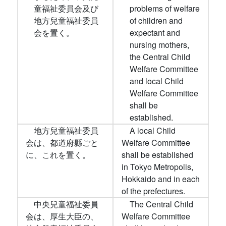
童福祉委員会及び
problems of welfare
地方兒童福祉委員
of children and
会を置く。
expectant and
nursing mothers,
the Central Child
Welfare Committee
and local Child
Welfare Committee
shall be
established.
地方兒童福祉委員
A local Child
会は、都道府縣ごと
Welfare Committee
に、これを置く。
shall be established
in Tokyo Metropolis,
Hokkaido and in each
of the prefectures.
中央兒童福祉委員
The Central Child
会は、厚生大臣の、
Welfare Committee