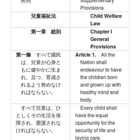
附則
Supplementary
Provisions
兒童福祉法
Child Welfare
Law
第一章 総則
Chapter I
General
Provisions
第一條
すべて國民
Article 1.
All the
は、兒童が心身と
Nation shall
もに健やかに生ま
endeavour to have
れ、且つ、育成さ
the children born
れるよう努めなけ
and grown up with
ればならない。
healthy mind and
body.
すべて兒童は、ひ
Every child shall
としくその生活を保
have the equal
障され、愛護されな
opportunity for the
ければならない。
security of life and
loving care.