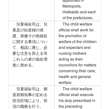
appointed in
Metropolis,
Hokkaido and each
of the prefectures.
兒童福祉司は、兒
The child welfare
童及び妊産婦の保
official shall work for
護、保健その他福祉
the promotion of
に関する事項につい
welfare of the children
て、相談に應じ、必
and expectant and
要な注意を與える等
nursing mothers
これらの者の福祉増
acting as their
進に努める。
councillors for matters
concerning thier care,
health and general
welfare.
兒童福祉司は、都
The child welfare
道府縣知事の定める
official shall execute
担当区域により、前
his duty prescribed in
項の職務を行う。
the preceding