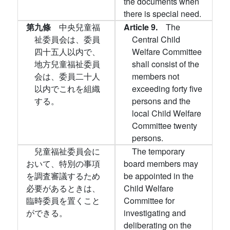
the documents when
there is special need.
第九條
中央兒童福
Article 9.
The
祉委員会は、委員
Central Child
四十五人以内で、
Welfare Committee
地方兒童福祉委員
shall consist of the
会は、委員二十人
members not
以内でこれを組織
exceeding forty five
する。
persons and the
local Child Welfare
Committee twenty
persons.
兒童福祉委員会に
The temporary
おいて、特別の事項
board members may
を調査審議するため
be appointed in the
必要があるときは、
Child Welfare
臨時委員を置くこと
Committee for
ができる。
investigating and
deliberating on the