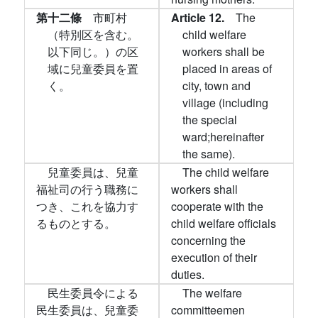
第十二條
市町村
Article 12.
The
（特別区を含む。
child welfare
以下同じ。）の区
workers shall be
域に兒童委員を置
placed in areas of
く。
city, town and
village (including
the special
ward;hereinafter
the same).
兒童委員は、兒童
The child welfare
福祉司の行う職務に
workers shall
つき、これを協力す
cooperate with the
るものとする。
child welfare officials
concerning the
execution of their
duties.
民生委員令による
The welfare
民生委員は、兒童委
committeemen