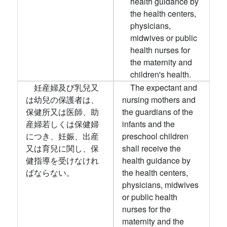
health guidance by
the health centers,
physicians,
midwives or public
health nurses for
the maternity and
children's health.
妊産婦及び乳兒又
The expectant and
は幼兒の保護者は、
nursing mothers and
保健所又は医師、助
the guardians of the
産婦若しくは保健婦
infants and the
につき、妊娠、出産
preschool children
又は育兒に関し、保
shall receive the
健指導を受けなけれ
health guidance by
ばならない。
the health centers,
physicians, midwives
or public health
nurses for the
maternity and the