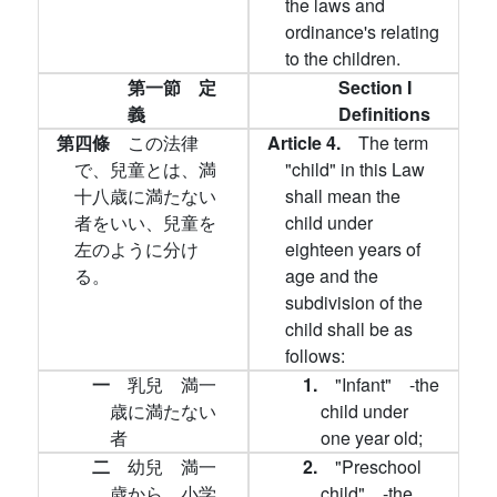
the laws and
ordinance's relating
to the children.
第一節 定
Section I
義
Definitions
第四條
この法律
Article 4.
The term
で、兒童とは、満
"child" in this Law
十八歳に満たない
shall mean the
者をいい、兒童を
child under
左のように分け
eighteen years of
る。
age and the
subdivision of the
child shall be as
follows:
一
乳兒 満一
1.
"Infant" -the
歳に満たない
child under
者
one year old;
二
幼兒 満一
2.
"Preschool
歳から、小学
child" -the