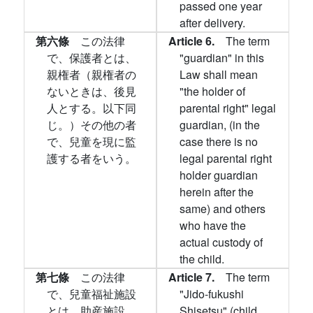
passed one year
after delivery.
第六條
この法律
Article 6.
The term
で、保護者とは、
"guardian" in this
親権者（親権者の
Law shall mean
ないときは、後見
"the holder of
人とする。以下同
parental right" legal
じ。）その他の者
guardian, (in the
で、兒童を現に監
case there is no
護する者をいう。
legal parental right
holder guardian
herein after the
same) and others
who have the
actual custody of
the child.
第七條
この法律
Article 7.
The term
で、兒童福祉施設
"Jido-fukushi
とは、助産施設、
Shisetsu" (child