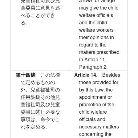
兒童福祉司及び兒
a town or village
童委員に意見を述
may give the child
べることができ
welfare officials
る。
and the child
welfare workers
their opinions in
regard to the
matters prescribed
in Article 11,
Paragraph 2.
第十四條
この法律
Article 14.
Besides
で定めるものの
those provided for
外、兒童福祉司の
by this Law, the
任用敍級その他兒
appointment or
童福祉司及び兒童
promotion of the
委員に関し必要な
child wlefare
事項は、命令でこ
officials and
れを定める。
necessary matters
concerning the