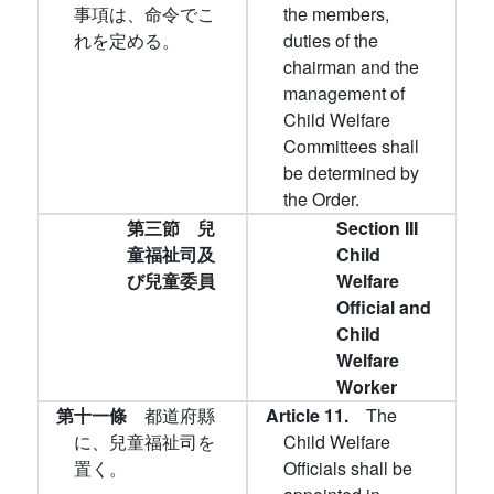
事項は、命令でこ
the members,
れを定める。
duties of the
chairman and the
management of
Child Welfare
Committees shall
be determined by
the Order.
第三節 兒
Section III
童福祉司及
Child
び兒童委員
Welfare
Official and
Child
Welfare
Worker
第十一條
都道府縣
Article 11.
The
に、兒童福祉司を
Child Welfare
置く。
Officials shall be