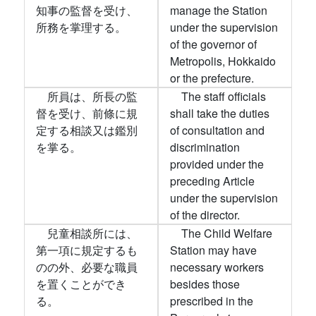
知事の監督を受け、
manage the Station
所務を掌理する。
under the supervision
of the governor of
Metropolis, Hokkaido
or the prefecture.
所員は、所長の監
The staff officials
督を受け、前條に規
shall take the duties
定する相談又は鑑別
of consultation and
を掌る。
discrimination
provided under the
preceding Article
under the supervision
of the director.
兒童相談所には、
The Child Welfare
第一項に規定するも
Station may have
のの外、必要な職員
necessary workers
を置くことができ
besides those
る。
prescribed in the