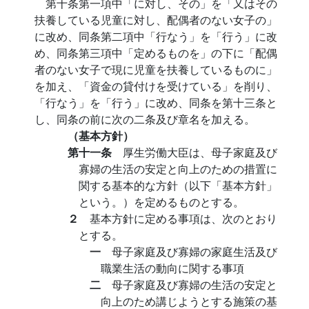
第十条第一項中「に対し、その」を「又はその
扶養している児童に対し、配偶者のない女子の」
に改め、同条第二項中「行なう」を「行う」に改
め、同条第三項中「定めるものを」の下に「配偶
者のない女子で現に児童を扶養しているものに」
を加え、「資金の貸付けを受けている」を削り、
「行なう」を「行う」に改め、同条を第十三条と
し、同条の前に次の二条及び章名を加える。
（基本方針）
第十一条
厚生労働大臣は、母子家庭及び
寡婦の生活の安定と向上のための措置に
関する基本的な方針（以下「基本方針」
という。）を定めるものとする。
２
基本方針に定める事項は、次のとおり
とする。
一
母子家庭及び寡婦の家庭生活及び
職業生活の動向に関する事項
二
母子家庭及び寡婦の生活の安定と
向上のため講じようとする施策の基