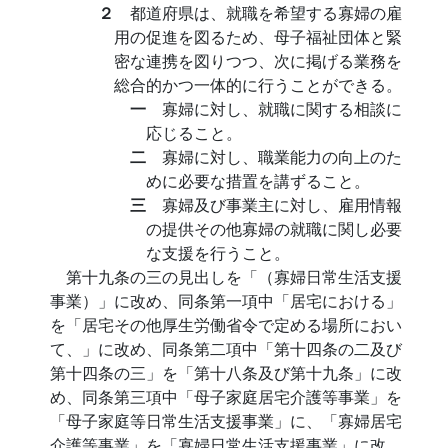
２
都道府県は、就職を希望する寡婦の雇
用の促進を図るため、母子福祉団体と緊
密な連携を図りつつ、次に掲げる業務を
総合的かつ一体的に行うことができる。
一
寡婦に対し、就職に関する相談に
応じること。
二
寡婦に対し、職業能力の向上のた
めに必要な措置を講ずること。
三
寡婦及び事業主に対し、雇用情報
の提供その他寡婦の就職に関し必要
な支援を行うこと。
第十九条の三の見出しを「（寡婦日常生活支援
事業）」に改め、同条第一項中「居宅における」
を「居宅その他厚生労働省令で定める場所におい
て、」に改め、同条第二項中「第十四条の二及び
第十四条の三」を「第十八条及び第十九条」に改
め、同条第三項中「母子家庭居宅介護等事業」を
「母子家庭等日常生活支援事業」に、「寡婦居宅
介護等事業」を「寡婦日常生活支援事業」に改