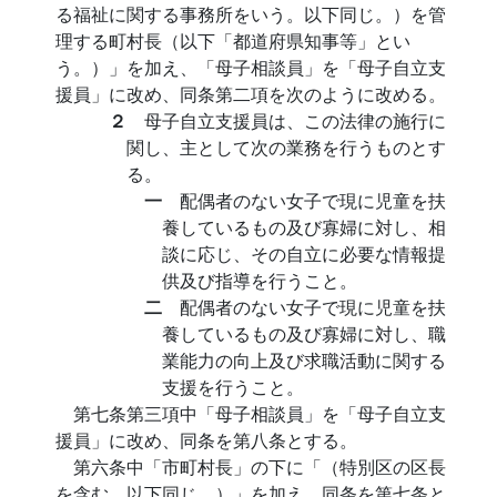
る福祉に関する事務所をいう。以下同じ。）を管
理する町村長（以下「都道府県知事等」とい
う。）」を加え、「母子相談員」を「母子自立支
援員」に改め、同条第二項を次のように改める。
２
母子自立支援員は、この法律の施行に
関し、主として次の業務を行うものとす
る。
一
配偶者のない女子で現に児童を扶
養しているもの及び寡婦に対し、相
談に応じ、その自立に必要な情報提
供及び指導を行うこと。
二
配偶者のない女子で現に児童を扶
養しているもの及び寡婦に対し、職
業能力の向上及び求職活動に関する
支援を行うこと。
第七条第三項中「母子相談員」を「母子自立支
援員」に改め、同条を第八条とする。
第六条中「市町村長」の下に「（特別区の区長
を含む。以下同じ。）」を加え、同条を第七条と