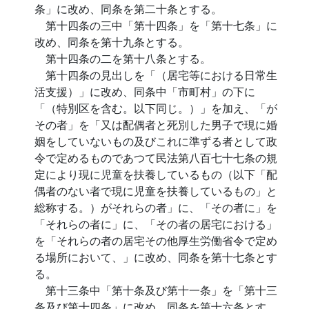
条」に改め、同条を第二十条とする。
第十四条の三中「第十四条」を「第十七条」に
改め、同条を第十九条とする。
第十四条の二を第十八条とする。
第十四条の見出しを「（居宅等における日常生
活支援）」に改め、同条中「市町村」の下に
「（特別区を含む。以下同じ。）」を加え、「が
その者」を「又は配偶者と死別した男子で現に婚
姻をしていないもの及びこれに準ずる者として政
令で定めるものであつて民法第八百七十七条の規
定により現に児童を扶養しているもの（以下「配
偶者のない者で現に児童を扶養しているもの」と
総称する。）がそれらの者」に、「その者に」を
「それらの者に」に、「その者の居宅における」
を「それらの者の居宅その他厚生労働省令で定め
る場所において、」に改め、同条を第十七条とす
る。
第十三条中「第十条及び第十一条」を「第十三
条及び第十四条」に改め、同条を第十六条とす