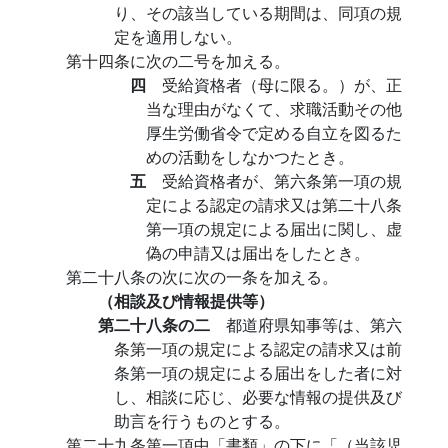
り、その該当している期間は、同項の規
定を適用しない。
第十四条に次の二号を加える。
四
受給資格者（母に限る。）が、正
当な理由がなくて、求職活動その他
厚生労働省令で定める自立を図るた
めの活動をしなかつたとき。
五
受給資格者が、第六条第一項の規
定による認定の請求又は第二十八条
第一項の規定による届出に関し、虚
偽の申請又は届出をしたとき。
第二十八条の次に次の一条を加える。
（相談及び情報提供等）
第二十八条の二
都道府県知事等は、第六
条第一項の規定による認定の請求又は前
条第一項の規定による届出をした者に対
し、相談に応じ、必要な情報の提供及び
助言を行うものとする。
第二十九条第一項中「書類」の下に「（当該児