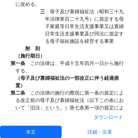
に改める。
三
母子及び寡婦福祉法（昭和三十九
年法律第百二十九号）に規定する母
子家庭等日常生活支援事業又は寡婦
日常生活支援事業及び同法に規定す
る母子福祉施設を経営する事業
附 則
（施行期日）
第一条
この法律は、平成十五年四月一日から施行
する。
（母子及び寡婦福祉法の一部改正に伴う経過措
置）
第二条
この法律の施行の際現に第一条の規定によ
る改正前の母子及び寡婦福祉法（以下この条にお
いて「旧法」という。）第七条第一項の規定によ
り委嘱されている母子相談員は、第一条の規定に
ダウンロード
よる改正後の母子及び寡婦福祉法（以下この条に
おいて「新法」という。）第八条第一項の規定に
本文
詳細・沿革
より母子自立支援員として委嘱されたものとみな