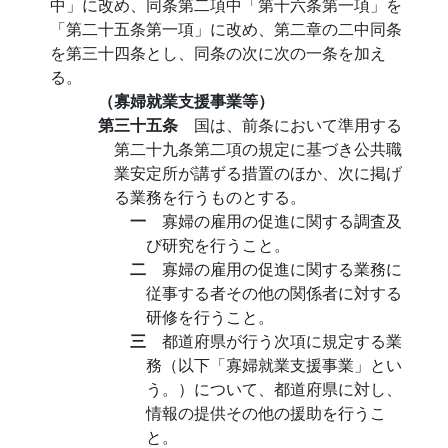
中」に改め、同条第二項中「第十六条第一項」を
「第二十五条第一項」に改め、第二章の二中同条
を第三十四条とし、同条の次に次の一条を加え
る。
（寡婦就業支援事業等）
第三十五条
国は、前条において準用する
第二十九条第二項の規定に基づき公共職
業安定所が講ずる措置のほか、次に掲げ
る業務を行うものとする。
一
寡婦の雇用の促進に関する調査及
び研究を行うこと。
二
寡婦の雇用の促進に関する業務に
従事する者その他の関係者に対する
研修を行うこと。
三
都道府県が行う次項に規定する業
務（以下「寡婦就業支援事業」とい
う。）について、都道府県に対し、
情報の提供その他の援助を行うこ
と。