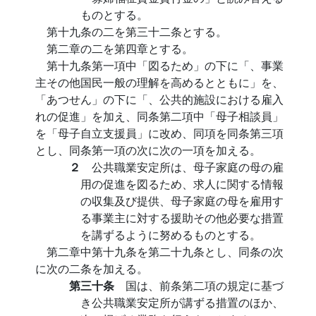
ものとする。
第十九条の二を第三十二条とする。
第二章の二を第四章とする。
第十九条第一項中「図るため」の下に「、事業
主その他国民一般の理解を高めるとともに」を、
「あつせん」の下に「、公共的施設における雇入
れの促進」を加え、同条第二項中「母子相談員」
を「母子自立支援員」に改め、同項を同条第三項
とし、同条第一項の次に次の一項を加える。
２
公共職業安定所は、母子家庭の母の雇
用の促進を図るため、求人に関する情報
の収集及び提供、母子家庭の母を雇用す
る事業主に対する援助その他必要な措置
を講ずるように努めるものとする。
第二章中第十九条を第二十九条とし、同条の次
に次の二条を加える。
第三十条
国は、前条第二項の規定に基づ
き公共職業安定所が講ずる措置のほか、