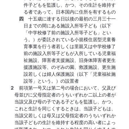
件子どもを監護し、かつ、その生計を維持す
る者であって、日本国内に住所を有するもの
四
十五歳に達する日以後の最初の三月三十一
日までの間にある施設入所等子ども（以下
「中学校修了前の施設入所等子ども」とい
う。）が委託されている小規模住居型児童養
育事業を行う者若しくは里親又は中学校修了
前の施設入所等子どもが入所している児童福
祉施設、障害者支援施設、旧身体障害者更生
援護施設等、のぞみの園、救護施設、更生施
設若しくは婦人保護施設（以下「児童福祉施
設等」という。）の設置者
２
前項第一号又は第二号の場合において、父及び
母並びに父母指定者のうちいずれか二以上の者が
当該父及び母の子である子どもを監護し、かつ、
これと生計を同じくするときは、当該子どもは、
当該父若しくは母又は父母指定者のうちいずれか
当該子どもの生計を維持する程度の高い者によっ