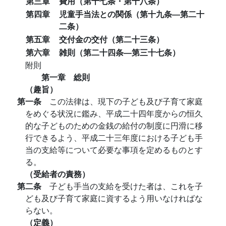
第三章
費用（第十七条・第十八条）
第四章
児童手当法との関係（第十九条―第二十
二条）
第五章
交付金の交付（第二十三条）
第六章
雑則（第二十四条―第三十七条）
附則
第一章 総則
（趣旨）
第一条
この法律は、現下の子ども及び子育て家庭
をめぐる状況に鑑み、平成二十四年度からの恒久
的な子どものための金銭の給付の制度に円滑に移
行できるよう、平成二十三年度における子ども手
当の支給等について必要な事項を定めるものとす
る。
（受給者の責務）
第二条
子ども手当の支給を受けた者は、これを子
ども及び子育て家庭に資するよう用いなければな
らない。
（定義）