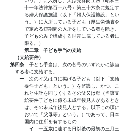
いう。）に入所し、又は売春防止法（昭和三
十一年法律第百十八号）第三十六条に規定す
る婦人保護施設（以下「婦人保護施設」とい
う。）に入所している子ども（厚生労働省令
で定める短期間の入所をしている者を除き、
子どものみで構成する世帯に属している者に
限る。）
第二章 子ども手当の支給
（支給要件）
第四条
子ども手当は、次の各号のいずれかに該当
する者に支給する。
一
次のイ又はロに掲げる子ども（以下「支給
要件子ども」という。）を監護し、かつ、こ
れと生計を同じくするその父又は母（当該支
給要件子どもに係る未成年後見人があるとき
は、その未成年後見人とする。以下この項に
おいて「父母等」という。）であって、日本
国内に住所を有するもの
イ
十五歳に達する日以後の最初の三月三