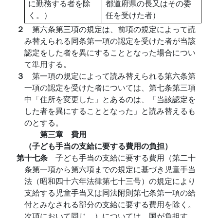
に勤務する者を除
都道府県の長又はその委
く。）
任を受けた者）
２
第六条第三項の規定は、前項の規定によって読
み替えられる同条第一項の認定を受けた者が当該
認定をした者を異にすることとなった場合につい
て準用する。
３
第一項の規定によって読み替えられる第六条第
一項の認定を受けた者については、第七条第三項
中「住所を変更した」とあるのは、「当該認定を
した者を異にすることとなった」と読み替えるも
のとする。
第三章 費用
（子ども手当の支給に要する費用の負担）
第十七条
子ども手当の支給に要する費用（第二十
条第一項から第六項までの規定に基づき児童手当
法（昭和四十六年法律第七十三号）の規定により
支給する児童手当又は同法附則第七条第一項の給
付とみなされる部分の支給に要する費用を除く。
次項において同じ。）については、国が負担す