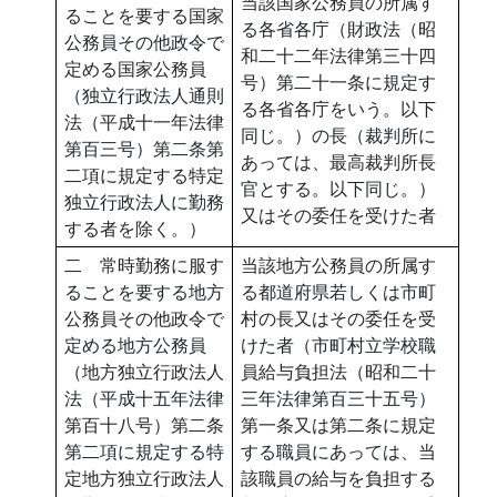
当該国家公務員の所属す
ることを要する国家
る各省各庁（財政法（昭
公務員その他政令で
和二十二年法律第三十四
定める国家公務員
号）第二十一条に規定す
（独立行政法人通則
る各省各庁をいう。以下
法（平成十一年法律
同じ。）の長（裁判所に
第百三号）第二条第
あっては、最高裁判所長
二項に規定する特定
官とする。以下同じ。）
独立行政法人に勤務
又はその委任を受けた者
する者を除く。）
二 常時勤務に服す
当該地方公務員の所属す
ることを要する地方
る都道府県若しくは市町
公務員その他政令で
村の長又はその委任を受
定める地方公務員
けた者（市町村立学校職
（地方独立行政法人
員給与負担法（昭和二十
法（平成十五年法律
三年法律第百三十五号）
第百十八号）第二条
第一条又は第二条に規定
第二項に規定する特
する職員にあっては、当
定地方独立行政法人
該職員の給与を負担する