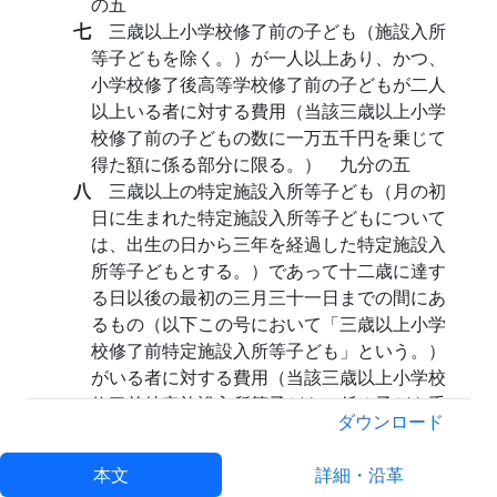
の五
七
三歳以上小学校修了前の子ども（施設入所
等子どもを除く。）が一人以上あり、かつ、
小学校修了後高等学校修了前の子どもが二人
以上いる者に対する費用（当該三歳以上小学
校修了前の子どもの数に一万五千円を乗じて
得た額に係る部分に限る。） 九分の五
八
三歳以上の特定施設入所等子ども（月の初
日に生まれた特定施設入所等子どもについて
は、出生の日から三年を経過した特定施設入
所等子どもとする。）であって十二歳に達す
る日以後の最初の三月三十一日までの間にあ
るもの（以下この号において「三歳以上小学
校修了前特定施設入所等子ども」という。）
がいる者に対する費用（当該三歳以上小学校
修了前特定施設入所等子どもに係る子ども手
ダウンロード
当の額に係る部分に限る。） 十分の十
九
十二歳に達する日以後の最初の三月三十一
本文
詳細・沿革
日を経過した子どもであって十五歳に達する