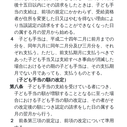
後十五日以内にその請求をしたときは、子ども手
当の支給は、前項の規定にかかわらず、受給資格
者が住所を変更した日又はやむを得ない理由によ
り当該認定の請求をすることができなくなった日
の属する月の翌月から始める。
４
子ども手当は、平成二十四年二月に前月までの
分を、同年六月に同年二月分及び三月分を、それ
ぞれ支払う。ただし、前支払期月に支払うべきで
あった子ども手当又は支給すべき事由が消滅した
場合におけるその期の子ども手当は、その支払期
月でない月であっても、支払うものとする。
（子ども手当の額の改定）
第八条
子ども手当の支給を受けている者につき、
子ども手当の額が増額することとなるに至った場
合における子ども手当の額の改定は、その者がそ
の改定後の額につき認定の請求をした日の属する
月の翌月から行う。
２
前条第三項の規定は、前項の改定について準用