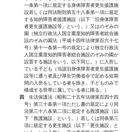
一条第一項に規定する身体障害者更生援護施
設若しくは同法附則第五十八条第一項に規定
する知的障害者援護施設（以下「旧身体障害
者更生援護施設等」という。）又はのぞみの
園（独立行政法人国立重度知的障害者総合施
設のぞみの園法（平成十四年法律第百六十七
号）第十一条第一号の規定により独立行政法
人国立重度知的障害者総合施設のぞみの園が
設置する施設をいう。以下同じ。）に入所し
ている子ども（当該旧身体障害者更生援護施
設等に通う者及び厚生労働省令で定める短期
間の入所をしている者を除き、子どものみで
構成する世帯に属している者に限る。）
四
生活保護法（昭和二十五年法律第百四十四
号）第三十条第一項ただし書の規定により同
法第三十八条第二項に規定する救護施設（以
下「救護施設」という。）若しくは同条第三
項に規定する更生施設（以下「更生施設」と