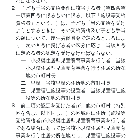
ればならない。
２
子ども手当の支給要件に該当する者（第四条第
一項第四号に係るものに限る。以下「施設等受給
資格者」という。）は、子ども手当の支給を受け
ようとするときは、その受給資格及び子ども手当
の額について、厚生労働省令で定めるところによ
り、次の各号に掲げる者の区分に応じ、当該各号
に定める者の認定を受けなければならない。
一
小規模住居型児童養育事業を行う者 当該
小規模住居型児童養育事業を行う住居の所在
地の市町村長
二
里親 当該里親の住所地の市町村長
三
児童福祉施設等の設置者 当該児童福祉施
設等の所在地の市町村長
３
前二項の認定を受けた者が、他の市町村（特別
区を含む。以下同じ。）の区域内に住所（施設等
受給資格者が小規模住居型児童養育事業を行う者
である場合にあっては当該小規模住居型児童養育
事業を行う住居の所在地とし、児童福祉施設等の