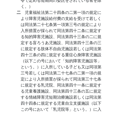
令で定める短期間の委託をされている者を除
く。）
二
児童福祉法第二十四条の二第一項の規定に
より障害児施設給付費の支給を受けて若しく
は同法第二十七条第一項第三号の規定により
入所措置が採られて同法第四十二条に規定す
る知的障害児施設、同法第四十三条の二に規
定する盲ろうあ児施設、同法第四十三条の三
に規定する肢体不自由児施設若しくは同法第
四十三条の四に規定する重症心身障害児施設
（以下この号において「知的障害児施設等」
という。）に入所している子ども又は同項第
三号若しくは同法第二十七条の二第一項の規
定により入所措置が採られて同法第三十七条
に規定する乳児院、同法第四十一条に規定す
る児童養護施設、同法第四十三条の五に規定
する情緒障害児短期治療施設若しくは同法第
四十四条に規定する児童自立支援施設（以下
この号において「乳児院等」という。）に入