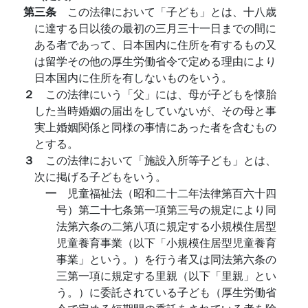
第三条
この法律において「子ども」とは、十八歳
に達する日以後の最初の三月三十一日までの間に
ある者であって、日本国内に住所を有するもの又
は留学その他の厚生労働省令で定める理由により
日本国内に住所を有しないものをいう。
２
この法律にいう「父」には、母が子どもを懐胎
した当時婚姻の届出をしていないが、その母と事
実上婚姻関係と同様の事情にあった者を含むもの
とする。
３
この法律において「施設入所等子ども」とは、
次に掲げる子どもをいう。
一
児童福祉法（昭和二十二年法律第百六十四
号）第二十七条第一項第三号の規定により同
法第六条の二第八項に規定する小規模住居型
児童養育事業（以下「小規模住居型児童養育
事業」という。）を行う者又は同法第六条の
三第一項に規定する里親（以下「里親」とい
う。）に委託されている子ども（厚生労働省