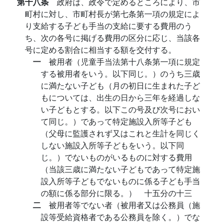
第十八条
政府は、政令で定めるところにより、市
町村に対し、市町村長が第七条第一項の規定によ
り支給する子ども手当の支給に要する費用のう
ち、次の各号に掲げる費用の区分に応じ、当該各
号に定める割合に相当する額を交付する。
一
被用者（児童手当法第十八条第一項に規定
する被用者をいう。以下同じ。）のうち三歳
に満たない子ども（月の初日に生まれた子ど
もについては、出生の日から三年を経過しな
い子どもとする。以下この号及び次号におい
て同じ。）であって特定施設入所等子ども
（父母に監護されず又はこれと生計を同じく
しない施設入所等子どもをいう。以下同
じ。）でないものがいるものに対する費用
（当該三歳に満たない子どもであって特定施
設入所等子どもでないものに係る子ども手当
の額に係る部分に限る。） 十五分の十三
二
被用者等でない者（被用者又は公務員（施
設等受給資格者である公務員を除く。）でな