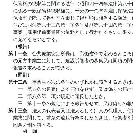
保険料の徴収等に関する法律（昭和四十四年法律第八十
に係る一般保険料徴収額に、千分の一の率を雇用保険法
保険率で除して得た率を乗じて得た額に相当する額は、
並びに同法第六十三条第一項各号及び第六十四条第一項
事業（雇用促進事業団の業務として行われるものに限る
に充てるものとする。
（報告）
第十一条
公共職業安定所長は、労働省令で定めるところ
の元方事業主に対して、建設労働者の募集又は同項の関
報告を求めることができる。
（罰則）
第十二条
事業主が次の各号のいずれかに該当するときは
一
第六条の規定による届出をせず、又は偽りの届出
二
第八条第一項の規定に違反したとき。
三
第十一条の規定による報告をせず、又は偽りの報
第十三条
法人の代表者又は法人若しくは人の代理人、使
業務に関して、前条の違反行為をしたときは、行為者を
同条の刑を科する。
附 則