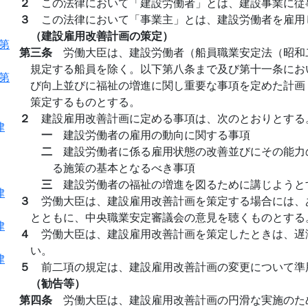
２
この法律において「建設労働者」とは、建設事業に従
３
この法律において「事業主」とは、建設労働者を雇用
（建設雇用改善計画の策定）
律第
第三条
労働大臣は、建設労働者（船員職業安定法（昭和
規定する船員を除く。以下第八条まで及び第十一条にお
律第
び向上並びに福祉の増進に関し重要な事項を定めた計画
策定するものとする。
２
建設雇用改善計画に定める事項は、次のとおりとする
律
一
建設労働者の雇用の動向に関する事項
二
建設労働者に係る雇用状態の改善並びにその能力
る施策の基本となるべき事項
三
建設労働者の福祉の増進を図るために講じようと
律
３
労働大臣は、建設雇用改善計画を策定する場合には、
とともに、中央職業安定審議会の意見を聴くものとする
律
４
労働大臣は、建設雇用改善計画を策定したときは、遅
い。
律
５
前二項の規定は、建設雇用改善計画の変更について準
（勧告等）
第四条
労働大臣は、建設雇用改善計画の円滑な実施のた