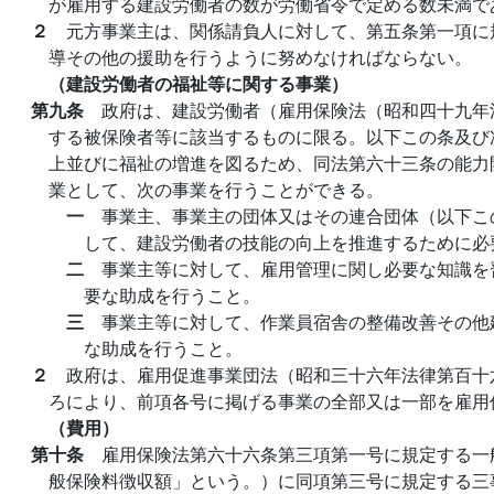
が雇用する建設労働者の数が労働省令で定める数未満で
２
元方事業主は、関係請負人に対して、第五条第一項に
導その他の援助を行うように努めなければならない。
（建設労働者の福祉等に関する事業）
第九条
政府は、建設労働者（雇用保険法（昭和四十九年
する被保険者等に該当するものに限る。以下この条及び
上並びに福祉の増進を図るため、同法第六十三条の能力
業として、次の事業を行うことができる。
一
事業主、事業主の団体又はその連合団体（以下こ
して、建設労働者の技能の向上を推進するために必
二
事業主等に対して、雇用管理に関し必要な知識を
要な助成を行うこと。
三
事業主等に対して、作業員宿舎の整備改善その他
な助成を行うこと。
２
政府は、雇用促進事業団法（昭和三十六年法律第百十
ろにより、前項各号に掲げる事業の全部又は一部を雇用
（費用）
第十条
雇用保険法第六十六条第三項第一号に規定する一
般保険料徴収額」という。）に同項第三号に規定する三