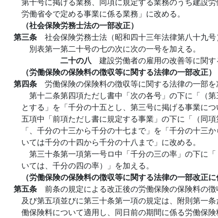
第十号に掲げる業務、同項に規定する業務のうち建設労
労働省令で定める事業に係る業務」に改める。
（社会保険労務士法の一部改正）
第三条
社会保険労務士法（昭和四十三年法律第八十九号
別表第一第二十号の七の次に次の一号を加える。
二十の八
建設労働者の雇用の改善等に関す
（労働保険の保険料の徴収等に関する法律の一部改正）
第四条
労働保険の保険料の徴収等に関する法律の一部を
第十二条第四項ただし書中「次の各号」の下に「（第
とする」を「千分の十五とし、第三号に掲げる事業につ
五項中「前項ただし書に規定する事業」の下に「（同項
「、千分の十三から千分の十七まで」を「千分の十三か
いては千分の十四から千分の十八まで」に改める。
第三十条第一項第一号ロ中「千分の三の率」の下に「
いては、千分の四の率）」を加える。
（労働保険の保険料の徴収等に関する法律の一部改正に
第五条
前条の規定による改正後の労働保険の保険料の徴
及び第五項並びに第三十条第一項の規定は、附則第一条
働保険料について適用し、同日前の期間に係る労働保険