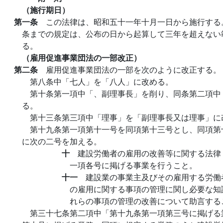
（施行期日）
第一条
この法律は、昭和五十一年十月一日から施行する
条までの規定は、公布の日から起算して三年を超えない
る。
（雇用促進事業団法の一部改正）
第二条
雇用促進事業団法の一部を次のように改正する。
第八条中「七人」を「八人」に改める。
第十条第一項中「、副理事長」を削り、同条第二項中
る。
第十三条第三項中「理事」を「副理事長又は理事」に
第十九条第一項第十一号を同項第十三号とし、同項第
に次の二号を加える。
十
建設労働者の雇用の改善等に関する法律
一項各号に掲げる事業を行うこと。
十一
建設業の事業主及びその雇用する労働
の雇用に関する事項の管理に関し必要な知
れらの事項の管理の改善について助言する
第三十七条第二項中「第十九条第一項第三号に掲げる