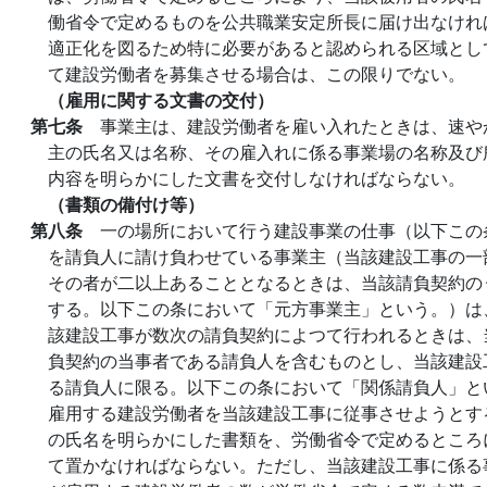
働省令で定めるものを公共職業安定所長に届け出なけれ
適正化を図るため特に必要があると認められる区域とし
て建設労働者を募集させる場合は、この限りでない。
（雇用に関する文書の交付）
第七条
事業主は、建設労働者を雇い入れたときは、速や
主の氏名又は名称、その雇入れに係る事業場の名称及び
内容を明らかにした文書を交付しなければならない。
（書類の備付け等）
第八条
一の場所において行う建設事業の仕事（以下この
を請負人に請け負わせている事業主（当該建設工事の一
その者が二以上あることとなるときは、当該請負契約の
する。以下この条において「元方事業主」という。）は
該建設工事が数次の請負契約によつて行われるときは、
負契約の当事者である請負人を含むものとし、当該建設
る請負人に限る。以下この条において「関係請負人」と
雇用する建設労働者を当該建設工事に従事させようとす
の氏名を明らかにした書類を、労働省令で定めるところ
て置かなければならない。ただし、当該建設工事に係る