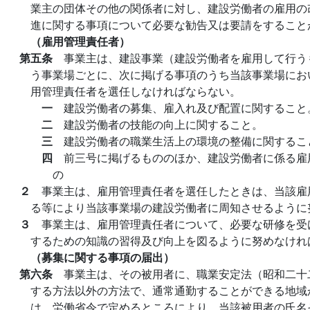
業主の団体その他の関係者に対し、建設労働者の雇用の
進に関する事項について必要な勧告又は要請をすること
（雇用管理責任者）
第五条
事業主は、建設事業（建設労働者を雇用して行う
う事業場ごとに、次に掲げる事項のうち当該事業場にお
用管理責任者を選任しなければならない。
一
建設労働者の募集、雇入れ及び配置に関すること
二
建設労働者の技能の向上に関すること。
三
建設労働者の職業生活上の環境の整備に関するこ
四
前三号に掲げるもののほか、建設労働者に係る雇
の
２
事業主は、雇用管理責任者を選任したときは、当該雇
る等により当該事業場の建設労働者に周知させるように
３
事業主は、雇用管理責任者について、必要な研修を受
するための知識の習得及び向上を図るように努めなけれ
（募集に関する事項の届出）
第六条
事業主は、その被用者に、職業安定法（昭和二十
する方法以外の方法で、通常通勤することができる地域
は、労働省令で定めるところにより、当該被用者の氏名