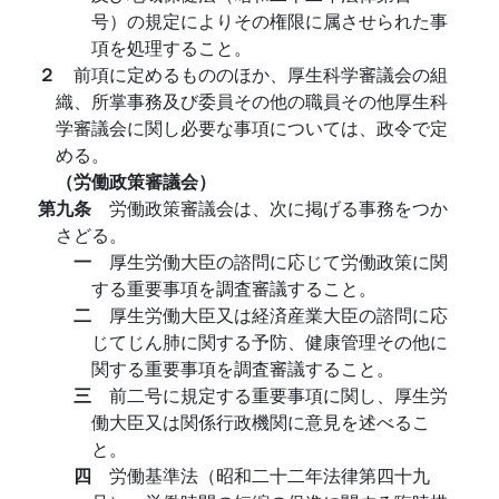
号）の規定によりその権限に属させられた事
項を処理すること。
２
前項に定めるもののほか、厚生科学審議会の組
織、所掌事務及び委員その他の職員その他厚生科
学審議会に関し必要な事項については、政令で定
める。
（労働政策審議会）
第九条
労働政策審議会は、次に掲げる事務をつか
さどる。
一
厚生労働大臣の諮問に応じて労働政策に関
する重要事項を調査審議すること。
二
厚生労働大臣又は経済産業大臣の諮問に応
じてじん肺に関する予防、健康管理その他に
関する重要事項を調査審議すること。
三
前二号に規定する重要事項に関し、厚生労
働大臣又は関係行政機関に意見を述べるこ
と。
四
労働基準法（昭和二十二年法律第四十九