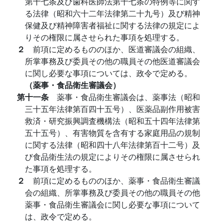
第十七条及び歯科医師法第十七条の特例等に関す
る法律（昭和六十二年法律第二十九号）及び精神
保健及び精神障害者福祉に関する法律の規定によ
りその権限に属させられた事項を処理する。
２
前項に定めるもののほか、医道審議会の組織、
所掌事務及び委員その他の職員その他医道審議会
に関し必要な事項については、政令で定める。
（薬事・食品衛生審議会）
第十一条
薬事・食品衛生審議会は、薬事法（昭和
三十五年法律第百四十五号）、医薬品副作用被害
救済・研究振興調査機構法（昭和五十四年法律第
五十五号）、有害物質を含有する家庭用品の規制
に関する法律（昭和四十八年法律第百十二号）及
び食品衛生法の規定によりその権限に属させられ
た事項を処理する。
２
前項に定めるもののほか、薬事・食品衛生審議
会の組織、所掌事務及び委員その他の職員その他
薬事・食品衛生審議会に関し必要な事項について
は、政令で定める。