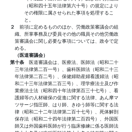
（昭和四十五年法律第六十号）の規定により
その権限に属させられた事項を処理するこ
と。
２
前項に定めるもののほか、労働政策審議会の組
織、所掌事務及び委員その他の職員その他労働政
策審議会に関し必要な事項については、政令で定
める。
（医道審議会）
第十条
医道審議会は、医療法、医師法（昭和二十
三年法律第二百一号）、歯科医師法（昭和二十三
年法律第二百二号）、保健婦助産婦看護婦法（昭
和二十三年法律第二百三号）、理学療法士及び作
業療法士法（昭和四十年法律第百三十七号）、看
護婦等の人材確保の促進に関する法律、あん摩マ
ツサージ指圧師、はり師、きゆう師等に関する法
律（昭和二十二年法律第二百十七号）、死体解剖
保存法（昭和二十四年法律第二百四号）、外国医
師又は外国歯科医師が行う臨床修練に係る医師法