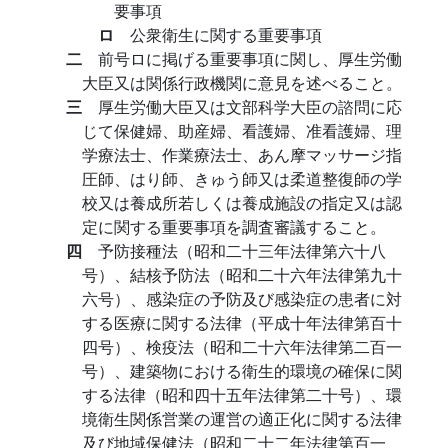
要事項
ロ
公衆衛生に関する重要事項
二
前号ロに掲げる重要事項に関し、厚生労働
大臣又は関係行政機関に意見を述べること。
三
厚生労働大臣又は文部科学大臣の諮問に応
じて保健婦、助産婦、看護婦、准看護婦、理
学療法士、作業療法士、あん摩マッサージ指
圧師、はり師、きゅう師又は柔道整復師の学
校又は養成所若しくは養成施設の指定又は認
定に関する重要事項を調査審議すること。
四
予防接種法（昭和二十三年法律第六十八
号）、結核予防法（昭和二十六年法律第九十
六号）、感染症の予防及び感染症の患者に対
する医療に関する法律（平成十年法律第百十
四号）、検疫法（昭和二十六年法律第二百一
号）、建築物における衛生的環境の確保に関
する法律（昭和四十五年法律第二十号）、環
境衛生関係営業の運営の適正化に関する法律
及び地域保健法（昭和二十二年法律第百一