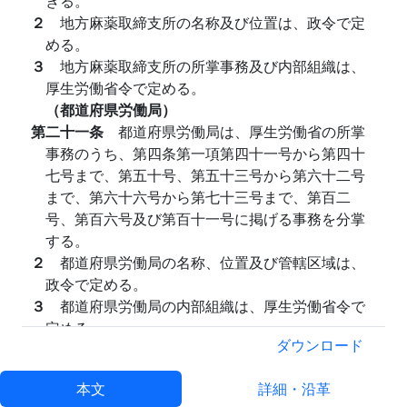
きる。
２
地方麻薬取締支所の名称及び位置は、政令で定
める。
３
地方麻薬取締支所の所掌事務及び内部組織は、
厚生労働省令で定める。
（都道府県労働局）
第二十一条
都道府県労働局は、厚生労働省の所掌
事務のうち、第四条第一項第四十一号から第四十
七号まで、第五十号、第五十三号から第六十二号
まで、第六十六号から第七十三号まで、第百二
号、第百六号及び第百十一号に掲げる事務を分掌
する。
２
都道府県労働局の名称、位置及び管轄区域は、
政令で定める。
３
都道府県労働局の内部組織は、厚生労働省令で
定める。
ダウンロード
（労働基準監督署）
第二十二条
都道府県労働局の所掌事務の一部を分
本文
詳細・沿革
掌させるため、所要の地に、労働基準監督署を置