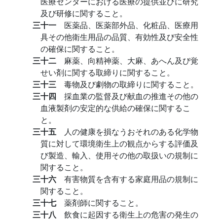
医療センターにおける医療の提供並びに研究
及び研修に関すること。
三十一
医薬品、医薬部外品、化粧品、医療用
具その他衛生用品の品質、有効性及び安全性
の確保に関すること。
三十二
麻薬、向精神薬、大麻、あへん及び覚
せい剤に関する取締りに関すること。
三十三
毒物及び劇物の取締りに関すること。
三十四
採血業の監督及び献血の推進その他の
血液製剤の安定的な供給の確保に関するこ
と。
三十五
人の健康を損なうおそれのある化学物
質に対して環境衛生上の観点からする評価及
び製造、輸入、使用その他の取扱いの規制に
関すること。
三十六
有害物質を含有する家庭用品の規制に
関すること。
三十七
薬剤師に関すること。
三十八
飲食に起因する衛生上の危害の発生の