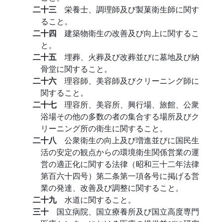
二十三
栄養士、調理師及び製菓衛生師に関す
ること。
二十四
建築物衛生の改善及び向上に関するこ
と。
二十五
埋葬、火葬及び改葬並びに墓地及び納
骨堂に関すること。
二十六
理容師、美容師及びクリーニング師に
関すること。
二十七
理容所、美容所、興行場、旅館、公衆
浴場その他の多数の者の集合する場所及びク
リーニング所の衛生に関すること。
二十八
公衆衛生の向上及び増進並びに国民生
活の安定の観点からの環境衛生関係営業の運
営の適正化に関する法律（昭和三十二年法律
第百六十四号）第二条第一項各号に掲げる営
業の発達、改善及び調整に関すること。
二十九
水道に関すること。
三十
国立病院、国立療養所及び国立高度専門