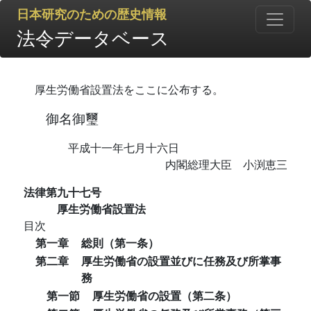
日本研究のための歴史情報
法令データベース
厚生労働省設置法をここに公布する。
御名御璽
平成十一年七月十六日
内閣総理大臣 小渕恵三
法律第九十七号
厚生労働省設置法
目次
第一章
総則（第一条）
第二章
厚生労働省の設置並びに任務及び所掌事
務
第一節
厚生労働省の設置（第二条）