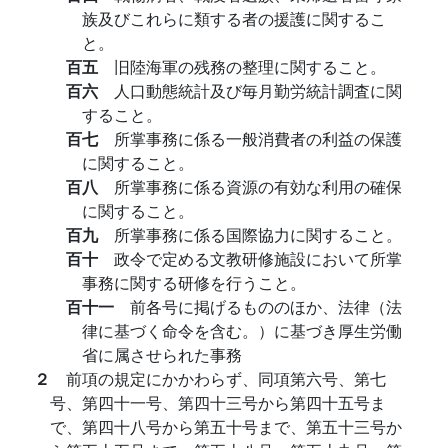
族及びこれらに類する者の援護に関するこ
と。
百五
旧陸海軍の残務の整理に関すること。
百六
人口動態統計及び毎月勤労統計調査に関
すること。
百七
所掌事務に係る一般消費者の利益の保護
に関すること。
百八
所掌事務に係る資源の有効な利用の確保
に関すること。
百九
所掌事務に係る国際協力に関すること。
百十
政令で定める文教研修施設において所掌
事務に関する研修を行うこと。
百十一
前各号に掲げるもののほか、法律（法
律に基づく命令を含む。）に基づき厚生労働
省に属させられた事務
２
前項の規定にかかわらず、同項第六号、第七
号、第四十一号、第四十三号から第四十五号ま
で、第四十八号から第五十号まで、第五十三号か