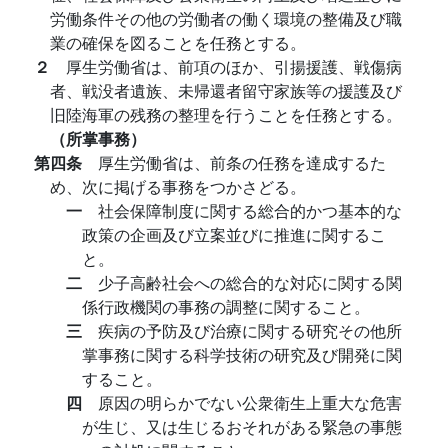
労働条件その他の労働者の働く環境の整備及び職
業の確保を図ることを任務とする。
２
厚生労働省は、前項のほか、引揚援護、戦傷病
者、戦没者遺族、未帰還者留守家族等の援護及び
旧陸海軍の残務の整理を行うことを任務とする。
（所掌事務）
第四条
厚生労働省は、前条の任務を達成するた
め、次に掲げる事務をつかさどる。
一
社会保障制度に関する総合的かつ基本的な
政策の企画及び立案並びに推進に関するこ
と。
二
少子高齢社会への総合的な対応に関する関
係行政機関の事務の調整に関すること。
三
疾病の予防及び治療に関する研究その他所
掌事務に関する科学技術の研究及び開発に関
すること。
四
原因の明らかでない公衆衛生上重大な危害
が生じ、又は生じるおそれがある緊急の事態