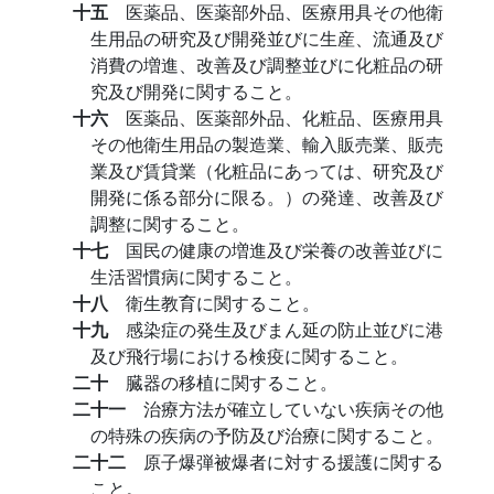
十五
医薬品、医薬部外品、医療用具その他衛
生用品の研究及び開発並びに生産、流通及び
消費の増進、改善及び調整並びに化粧品の研
究及び開発に関すること。
十六
医薬品、医薬部外品、化粧品、医療用具
その他衛生用品の製造業、輸入販売業、販売
業及び賃貸業（化粧品にあっては、研究及び
開発に係る部分に限る。）の発達、改善及び
調整に関すること。
十七
国民の健康の増進及び栄養の改善並びに
生活習慣病に関すること。
十八
衛生教育に関すること。
十九
感染症の発生及びまん延の防止並びに港
及び飛行場における検疫に関すること。
二十
臓器の移植に関すること。
二十一
治療方法が確立していない疾病その他
の特殊の疾病の予防及び治療に関すること。
二十二
原子爆弾被爆者に対する援護に関する
こと。