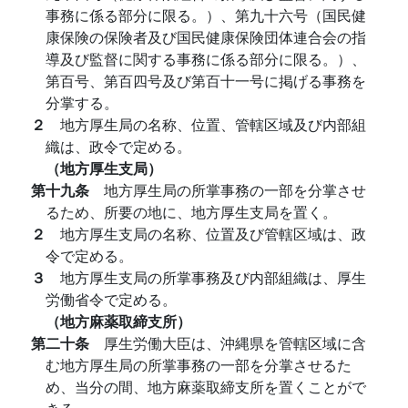
事務に係る部分に限る。）、第九十六号（国民健
康保険の保険者及び国民健康保険団体連合会の指
導及び監督に関する事務に係る部分に限る。）、
第百号、第百四号及び第百十一号に掲げる事務を
分掌する。
２
地方厚生局の名称、位置、管轄区域及び内部組
織は、政令で定める。
（地方厚生支局）
第十九条
地方厚生局の所掌事務の一部を分掌させ
るため、所要の地に、地方厚生支局を置く。
２
地方厚生支局の名称、位置及び管轄区域は、政
令で定める。
３
地方厚生支局の所掌事務及び内部組織は、厚生
労働省令で定める。
（地方麻薬取締支所）
第二十条
厚生労働大臣は、沖縄県を管轄区域に含
む地方厚生局の所掌事務の一部を分掌させるた
め、当分の間、地方麻薬取締支所を置くことがで