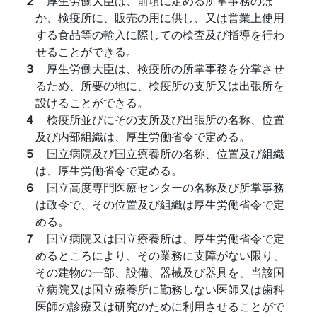
２
厚生労働大臣は、前項に定める所掌事務のほ
か、検疫所に、販売の用に供し、又は営業上使用
する食品等の輸入に際しての検査及び指導を行わ
せることができる。
３
厚生労働大臣は、検疫所の所掌事務を分掌させ
るため、所要の地に、検疫所の支所又は出張所を
設けることができる。
４
検疫所並びにその支所及び出張所の名称、位置
及び内部組織は、厚生労働省令で定める。
５
国立病院及び国立療養所の名称、位置及び組織
は、厚生労働省令で定める。
６
国立高度専門医療センターの名称及び所掌事務
は政令で、その位置及び組織は厚生労働省令で定
める。
７
国立病院又は国立療養所は、厚生労働省令で定
めるところにより、その業務に支障がない限り、
その建物の一部、設備、器械及び器具を、当該国
立病院又は国立療養所に勤務しない医師又は歯科
医師の診療又は研究のために利用させることがで