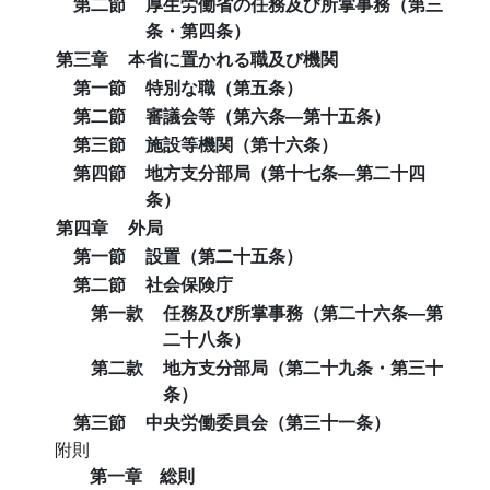
第二節
厚生労働省の任務及び所掌事務（第三
条・第四条）
第三章
本省に置かれる職及び機関
第一節
特別な職（第五条）
第二節
審議会等（第六条―第十五条）
第三節
施設等機関（第十六条）
第四節
地方支分部局（第十七条―第二十四
条）
第四章
外局
第一節
設置（第二十五条）
第二節
社会保険庁
第一款
任務及び所掌事務（第二十六条―第
二十八条）
第二款
地方支分部局（第二十九条・第三十
条）
第三節
中央労働委員会（第三十一条）
附則
第一章 総則