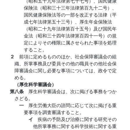
（昭和五十九年法律第七十七号）、国民健康
保険法（昭和三十三年法律第百九十二号）、
国民健康保険法等の一部を改正する法律（平
成七年法律第五十三号）、厚生年金保険法
（昭和二十九年法律第百十五号）及び国民年
金法（昭和三十四年法律第百四十一号）の規
定によりその権限に属させられた事項を処理
すること。
２
前項に定めるもののほか、社会保障審議会の組
織、所掌事務及び委員その他の職員その他社会保
障審議会に関し必要な事項については、政令で定
める。
（厚生科学審議会）
第八条
厚生科学審議会は、次に掲げる事務をつか
さどる。
一
厚生労働大臣の諮問に応じて次に掲げる重
要事項を調査審議すること。
イ
疾病の予防及び治療に関する研究その
他所掌事務に関する科学技術に関する重