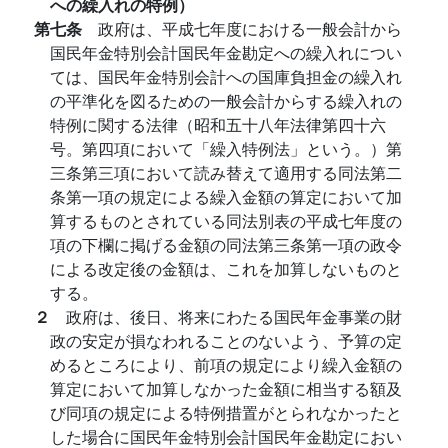
への繰入れの特例）
第七条
政府は、平成七年度における一般会計から
国民年金特別会計国民年金勘定への繰入れについ
ては、国民年金特別会計への国庫負担金の繰入れ
の平準化を図るための一般会計からする繰入れの
特例に関する法律（昭和五十八年法律第四十六
号。第四項において「繰入特例法」という。）第
三条第三項において読み替えて適用する同法第二
条第一項の規定による繰入金額の算定において加
算するものとされている同法別表の平成七年度の
項の下欄に掲げる金額の同法第三条第一項の政令
による改定後の金額は、これを加算しないものと
する。
２
政府は、後日、将来にわたる国民年金事業の財
政の安定が損なわれることのないよう、予算の定
めるところにより、前項の規定により繰入金額の
算定において加算しなかった金額に相当する額及
び同項の規定による特例措置がとられなかったと
した場合に国民年金特別会計国民年金勘定におい