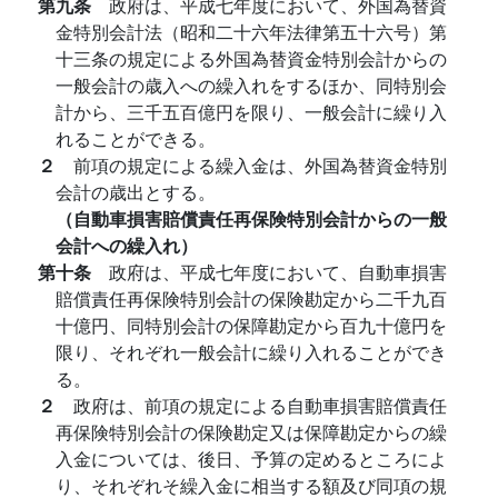
第九条
政府は、平成七年度において、外国為替資
金特別会計法（昭和二十六年法律第五十六号）第
十三条の規定による外国為替資金特別会計からの
一般会計の歳入への繰入れをするほか、同特別会
計から、三千五百億円を限り、一般会計に繰り入
れることができる。
２
前項の規定による繰入金は、外国為替資金特別
会計の歳出とする。
（自動車損害賠償責任再保険特別会計からの一般
会計への繰入れ）
第十条
政府は、平成七年度において、自動車損害
賠償責任再保険特別会計の保険勘定から二千九百
十億円、同特別会計の保障勘定から百九十億円を
限り、それぞれ一般会計に繰り入れることができ
る。
２
政府は、前項の規定による自動車損害賠償責任
再保険特別会計の保険勘定又は保障勘定からの繰
入金については、後日、予算の定めるところによ
り、それぞれそ繰入金に相当する額及び同項の規