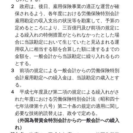
２
政府は、後日、雇用保険事業の適正な運営が確
保されるよう、各年度における労働保険特別会計
雇用勘定の収入支出の状況等を勘案して、予算の
定めるところにより、三百億円及び前項の規定に
よる繰入れの特例措置がとられなかったとした場
合に当該勘定において生じていたと見込まれる運
用収入に相当する額を合算した額に達するまでの
金額を、一般会計から当該勘定に繰り入れるもの
とする。
３
前項の規定による一般会計からの労働保険特別
会計雇用勘定への繰入金は、当該勘定の歳入とす
る。
４
平成七年度及び第二項の規定による繰入れがさ
れた年度における労働保険特別会計法（昭和四十
七年法律第十八号）第二十条の規定の適用に関し
必要な技術的読替えは、政令で定める。
（外国為替資金特別会計からの一般会計への繰入
れ）