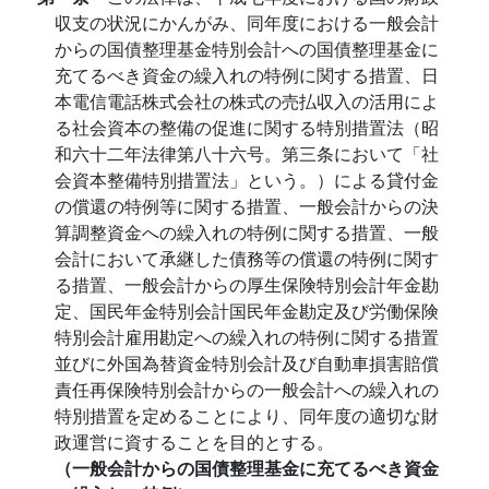
収支の状況にかんがみ、同年度における一般会計
からの国債整理基金特別会計への国債整理基金に
充てるべき資金の繰入れの特例に関する措置、日
本電信電話株式会社の株式の売払収入の活用によ
る社会資本の整備の促進に関する特別措置法（昭
和六十二年法律第八十六号。第三条において「社
会資本整備特別措置法」という。）による貸付金
の償還の特例等に関する措置、一般会計からの決
算調整資金への繰入れの特例に関する措置、一般
会計において承継した債務等の償還の特例に関す
る措置、一般会計からの厚生保険特別会計年金勘
定、国民年金特別会計国民年金勘定及び労働保険
特別会計雇用勘定への繰入れの特例に関する措置
並びに外国為替資金特別会計及び自動車損害賠償
責任再保険特別会計からの一般会計への繰入れの
特別措置を定めることにより、同年度の適切な財
政運営に資することを目的とする。
（一般会計からの国債整理基金に充てるべき資金