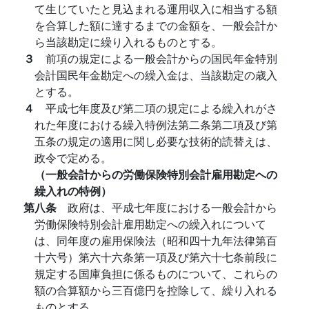
て生じていたと見込まれる運用収入に相当する額
を合算した額に達するまでの金額を、一般会計か
ら当該勘定に繰り入れるものとする。
３
前項の規定による一般会計からの国民年金特別
会計国民年金勘定への繰入金は、当該勘定の歳入
とする。
４
平成七年度及び第二項の規定による繰入れがさ
れた年度における繰入特例法第二条第二項及び第
五条の規定の適用に関し必要な技術的読替えは、
政令で定める。
（一般会計からの労働保険特別会計雇用勘定への
繰入れの特例）
第八条
政府は、平成七年度における一般会計から
労働保険特別会計雇用勘定への繰入れについて
は、同年度の雇用保険法（昭和四十九年法律第百
十六号）第六十六条第一項及び第六十七条前段に
規定する国庫負担に係るものについて、これらの
額の合算額から三百億円を控除して、繰り入れる
ものとする。