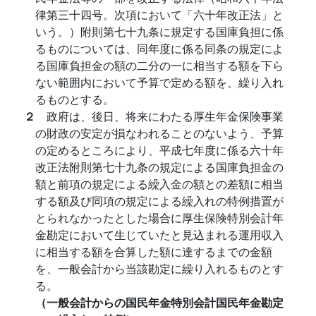
律第三十四号。次項において「六十年改正法」と
いう。）附則第七十九条に規定する国庫負担に係
るものについては、同年度に係る同条の規定によ
る国庫負担金の額の二分の一に相当する額を下ら
ない範囲内において予算で定める額を、繰り入れ
るものとする。
２
政府は、後日、将来にわたる厚生年金保険事業
の財政の安定が損なわれることのないよう、予算
の定めるところにより、平成七年度に係る六十年
改正法附則第七十九条の規定による国庫負担金の
額と前項の規定による繰入金の額との差額に相当
する額及び同項の規定による繰入れの特例措置が
とられなかったとした場合に厚生保険特別会計年
金勘定において生じていたと見込まれる運用収入
に相当する額を合算した額に達するまでの金額
を、一般会計から当該勘定に繰り入れるものとす
る。
（一般会計からの国民年金特別会計国民年金勘定