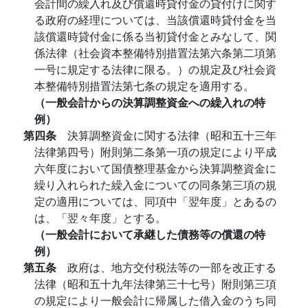
会計間の繰入れ及び償還時貸付金の貸付けに関す
る政府の経理については、当該償還時貸付金を当
該償還時貸付金に係る当初貸付金とみなして、関
係法律（社会資本整備特別措置法第六条第二項第
一号に規定する法律に限る。）の規定及び社会資
本整備特別措置法第七条の規定を適用する。
（一般会計からの決算調整資金への繰入れの特
例）
第四条
決算調整資金に関する法律（昭和五十三年
法律第四号）附則第二条第一項の規定により平成
六年度において国債整理基金から決算調整資金に
繰り入れられた繰入金についての同条第三項の規
定の適用については、同項中「翌年度」とあるの
は、「翌々年度」とする。
（一般会計において承継した債務等の償還の特
例）
第五条
政府は、地方交付税法等の一部を改正する
法律（昭和五十九年法律第三十七号）附則第三項
の規定により一般会計に帰属した借入金のうち同