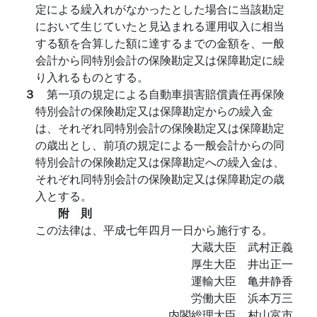
定による繰入れがなかったとした場合に当該勘定
において生じていたと見込まれる運用収入に相当
する額を合算した額に達するまでの金額を、一般
会計から同特別会計の保険勘定又は保障勘定に繰
り入れるものとする。
３
第一項の規定による自動車損害賠償責任再保険
特別会計の保険勘定又は保障勘定からの繰入金
は、それぞれ同特別会計の保険勘定又は保障勘定
の歳出とし、前項の規定による一般会計からの同
特別会計の保険勘定又は保障勘定への繰入金は、
それぞれ同特別会計の保険勘定又は保障勘定の歳
入とする。
附 則
この法律は、平成七年四月一日から施行する。
大蔵大臣 武村正義
厚生大臣 井出正一
運輸大臣 亀井静香
労働大臣 浜本万三
内閣総理大臣 村山富市