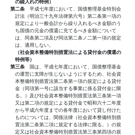
の繰入れの特例）
第二条
平成七年度において、国債整理基金特別会
計法（明治三十九年法律第六号）第二条第一項の
規定により一般会計から繰り入れるべき金額のう
ち国債の元金の償還に充てるべき金額について
は、同条第二項及び同法第二条ノ二第一項の規定
は、適用しない。
（社会資本整備特別措置法による貸付金の償還の
特例等）
第三条
国は、平成七年度において、国債整理基金
の運営に支障が生じないようにするため、社会資
本整備特別措置法第二条第一項の規定による貸付
金（同項第一号に該当する事業に係る貸付金に限
る。）及び社会資本整備特別措置法第三条第一項
又は第二項の規定による貸付金で昭和六十二年度
から平成六年度までの各年度において貸し付けた
ものについては、関係法律（社会資本整備特別措
置法第二条第二項に規定する法律に限る。）の規
定又は社会資本整備特別措置法第三条第四項の規