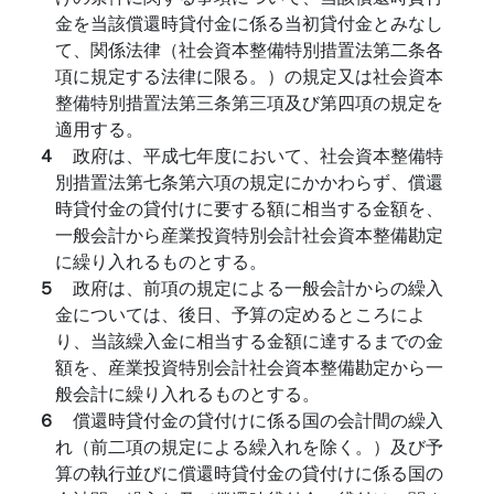
金を当該償還時貸付金に係る当初貸付金とみなし
て、関係法律（社会資本整備特別措置法第二条各
項に規定する法律に限る。）の規定又は社会資本
整備特別措置法第三条第三項及び第四項の規定を
適用する。
４
政府は、平成七年度において、社会資本整備特
別措置法第七条第六項の規定にかかわらず、償還
時貸付金の貸付けに要する額に相当する金額を、
一般会計から産業投資特別会計社会資本整備勘定
に繰り入れるものとする。
５
政府は、前項の規定による一般会計からの繰入
金については、後日、予算の定めるところによ
り、当該繰入金に相当する金額に達するまでの金
額を、産業投資特別会計社会資本整備勘定から一
般会計に繰り入れるものとする。
６
償還時貸付金の貸付けに係る国の会計間の繰入
れ（前二項の規定による繰入れを除く。）及び予
算の執行並びに償還時貸付金の貸付けに係る国の