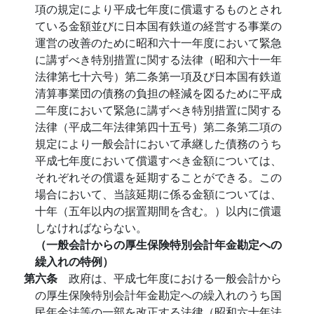
項の規定により平成七年度に償還するものとされ
ている金額並びに日本国有鉄道の経営する事業の
運営の改善のために昭和六十一年度において緊急
に講ずべき特別措置に関する法律（昭和六十一年
法律第七十六号）第二条第一項及び日本国有鉄道
清算事業団の債務の負担の軽減を図るために平成
二年度において緊急に講ずべき特別措置に関する
法律（平成二年法律第四十五号）第二条第二項の
規定により一般会計において承継した債務のうち
平成七年度において償還すべき金額については、
それぞれその償還を延期することができる。この
場合において、当該延期に係る金額については、
十年（五年以内の据置期間を含む。）以内に償還
しなければならない。
（一般会計からの厚生保険特別会計年金勘定への
繰入れの特例）
第六条
政府は、平成七年度における一般会計から
の厚生保険特別会計年金勘定への繰入れのうち国
民年金法等の一部を改正する法律（昭和六十年法