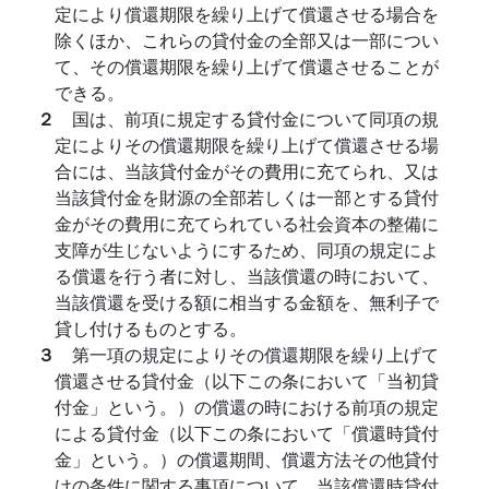
定により償還期限を繰り上げて償還させる場合を
除くほか、これらの貸付金の全部又は一部につい
て、その償還期限を繰り上げて償還させることが
できる。
２
国は、前項に規定する貸付金について同項の規
定によりその償還期限を繰り上げて償還させる場
合には、当該貸付金がその費用に充てられ、又は
当該貸付金を財源の全部若しくは一部とする貸付
金がその費用に充てられている社会資本の整備に
支障が生じないようにするため、同項の規定によ
る償還を行う者に対し、当該償還の時において、
当該償還を受ける額に相当する金額を、無利子で
貸し付けるものとする。
３
第一項の規定によりその償還期限を繰り上げて
償還させる貸付金（以下この条において「当初貸
付金」という。）の償還の時における前項の規定
による貸付金（以下この条において「償還時貸付
金」という。）の償還期間、償還方法その他貸付
けの条件に関する事項について、当該償還時貸付