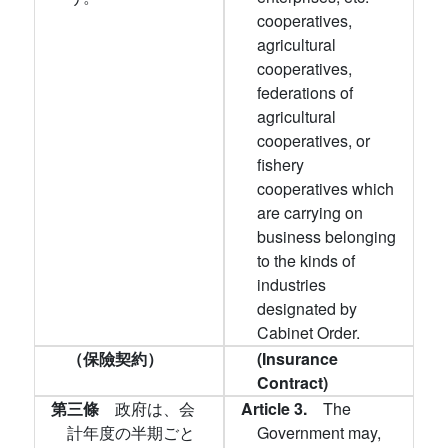
cooperatives,
agricultural
cooperatives,
federations of
agricultural
cooperatives, or
fishery
cooperatives which
are carrying on
business belonging
to the kinds of
industries
designated by
Cabinet Order.
（保險契約）
(Insurance
Contract)
第三條
政府は、会
Article 3.
The
計年度の半期ごと
Government may,