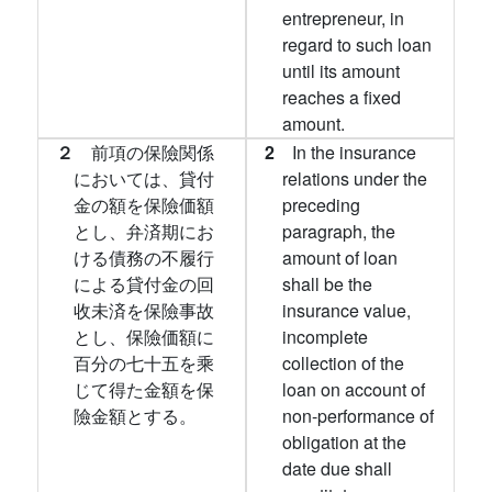
entrepreneur, in
regard to such loan
until its amount
reaches a fixed
amount.
２
前項の保險関係
2
In the insurance
においては、貸付
relations under the
金の額を保險価額
preceding
とし、弁済期にお
paragraph, the
ける債務の不履行
amount of loan
による貸付金の回
shall be the
收未済を保險事故
insurance value,
とし、保險価額に
incomplete
百分の七十五を乘
collection of the
じて得た金額を保
loan on account of
險金額とする。
non-performance of
obligation at the
date due shall