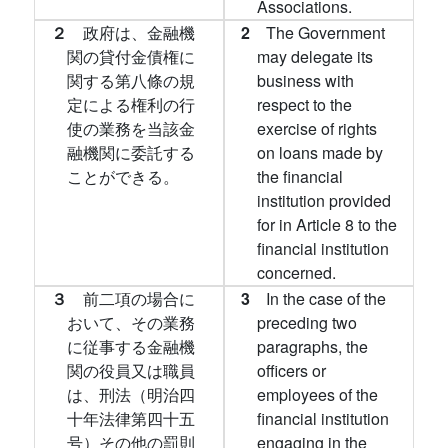
Associations.
２
政府は、金融機
2
The Government
関の貸付金債権に
may delegate its
関する第八條の規
business with
定による権利の行
respect to the
使の業務を当該金
exercise of rights
融機関に委託する
on loans made by
ことができる。
the financial
institution provided
for in Article 8 to the
financial institution
concerned.
３
前二項の場合に
3
In the case of the
おいて、その業務
preceding two
に従事する金融機
paragraphs, the
関の役員又は職員
officers or
は、刑法（明治四
employees of the
十年法律第四十五
financial institution
号）その他の罰則
engaging in the