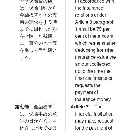
べき保險金の額
in accordance with
は、保險価額から
the insurance
金融機関がその支
relations under
拂の請求をする時
Article 3 paragraph
までに回收した額
1 shall be 75 per
を控除した残額
cent of the amount
に、百分の七十五
which remains after
を乘じて得た額と
deducting from the
する。
insurance value the
amount collected
up to the time the
financial institution
requests the
payment of
insurance money.
第七條
金融機関
Article 7.
The
は、保險事故の発
financial institution
生の日から六月を
may make request
経過した後でなけ
for the payment of