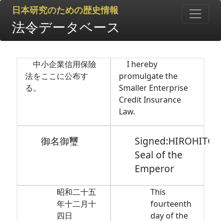
日本研究のための歴史情報
法令データベース
中小企業信用保險
I hereby
法をここに公布す
promulgate the
る。
Smaller Enterprise
Credit Insurance
Law.
御名御璽
Signed:HIROHITO,
Seal of the
Emperor
昭和二十五
This
年十二月十
fourteenth
四日
day of the