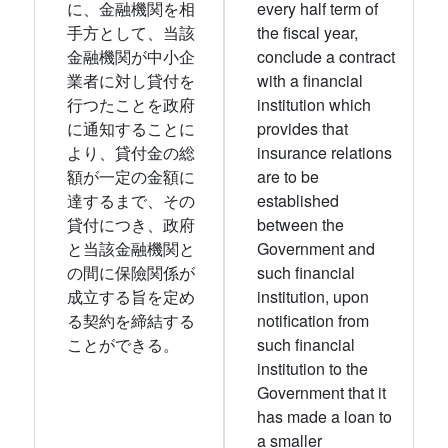
に、金融機関を相
every half term of
手方として、当該
the fiscal year,
金融機関が中小企
conclude a contract
業者に対し貸付を
with a financial
行つたことを政府
institution which
に通知することに
provides that
より、貸付金の総
insurance relations
額が一定の金額に
are to be
達するまで、その
established
貸付につき、政府
between the
と当該金融機関と
Government and
の間に保險関係が
such financial
成立する旨を定め
institution, upon
る契約を締結する
notification from
ことができる。
such financial
institution to the
Government that it
has made a loan to
a smaller