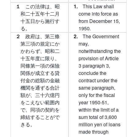
１
この法律は、昭
1.
This Law shall
和二十五年十二月
come into force as
十五日から施行す
from December 15,
る。
1950.
２
政府は、第三條
2.
The Government
第三項の規定にか
may,
かわらず、昭和二
notwithstanding the
十五年度に限り、
provision of Article
同條第一項の保險
3 paragraph 3,
関係が成立する貸
conclude the
付金の総額の金融
contract under the
機関を通ずる合計
same paragraph,
額が、三十六億円
only for the fiscal
をこえない範囲内
year 1950-51,
で、同項の契約を
within the limit of a
締結することがで
sum total of 3,600
きる。
million yen of loans
made through