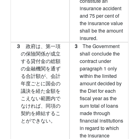
constitute an
insurance accident
and 75 per cent of
the insurance value
shall be the amount
insured.
３
政府は、第一項
3
The Government
の保險関係が成立
shall conclude the
する貸付金の総額
contract under
の金融機関を通ず
paragraph 1 only
る合計額が、会計
within the limited
年度ごとに国会の
amount decided by
議決を経た金額を
the Diet for each
こえない範囲内で
fiscal year as the
なければ、同項の
sum total of loans
契約を締結するこ
made through
とができない。
financial institutions
in regard to which
the insurance