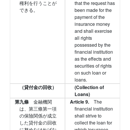
権利を行うことが
that the request has
できる。
been made for the
payment of the
insurance money
and shall exercise
all rights
possessed by the
financial institution
as the effects and
securities of rights
on such loan or
loans.
（貸付金の回收）
(Collection of
Loans)
第九條
金融機関
Article 9.
The
は、第三條第一項
financial institution
の保險関係が成立
shall strive to
した貸付金の回收
collect the loan for
に努めなければな
which insurance