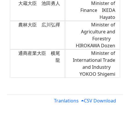
大蔵大臣 池田勇人
Minister of
Finance IKEDA
Hayato
農林大臣 広川弘禪
Minister of
Agriculture and
Forestry
HIROKAWA Dozen
通商産業大臣 横尾
Minister of
龍
International Trade
and Industry
YOKOO Shigemi
Tranlations
CSV Download