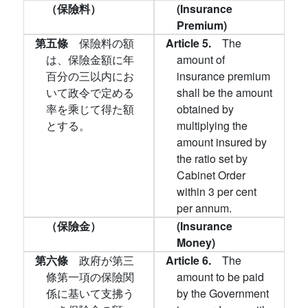
（保險料）
(Insurance
Premium)
第五條
保險料の額
Article 5.
The
は、保險金額に年
amount of
百分の三以内にお
insurance premium
いて政令で定める
shall be the amount
率を乘じて得た額
obtained by
とする。
multiplying the
amount insured by
the ratio set by
Cabinet Order
within 3 per cent
per annum.
（保險金）
(Insurance
Money)
第六條
政府が第三
Article 6.
The
條第一項の保險関
amount to be paid
係に基いて支拂う
by the Government