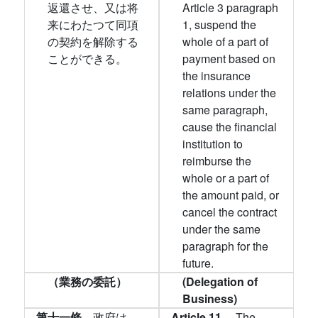
返還させ、又は将
Article 3 paragraph
来にわたつて同項
1, suspend the
の契約を解除する
whole of a part of
ことができる。
payment based on
the insurance
relations under the
same paragraph,
cause the financial
institution to
reimburse the
whole or a part of
the amount paid, or
cancel the contract
under the same
paragraph for the
future.
（業務の委託）
(Delegation of
Business)
第十一條
政府は、
Article 11.
The