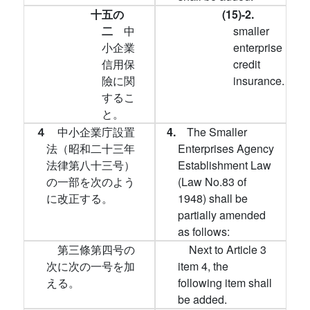
十五の
(15)-2.
二
中
smaller
小企業
enterprise
信用保
credit
險に関
insurance.
するこ
と。
４
中小企業庁設置
4.
The Smaller
法（昭和二十三年
Enterprises Agency
法律第八十三号）
Establishment Law
の一部を次のよう
(Law No.83 of
に改正する。
1948) shall be
partially amended
as follows:
第三條第四号の
Next to Article 3
次に次の一号を加
item 4, the
える。
following item shall
be added.