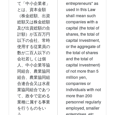
て「中小企業者」
entrepreneurs" as
とは、資本金額
used in this Law
（株金総額、出資
shall mean such
総額又は株金総額
companies with a
及び出資総額の合
capital (the total of
計額）が五百万円
shares, the total of
以下の会社、常時
capital investment,
使用する従業員の
or the aggregate of
数が二百人以下の
the total of shares
会社若しくは個
and the total of
人、中小企業等協
capital investment)
同組合、農業協同
of not more than 5
組合、農業協同組
million yen,
合連合会又は水産
companies or
業協同組合であつ
individuals with not
て、政令で定める
more than 200
業種に属する事業
personnel regularly
を行うものをい
employed, smaller
う。
enterprises, etc.