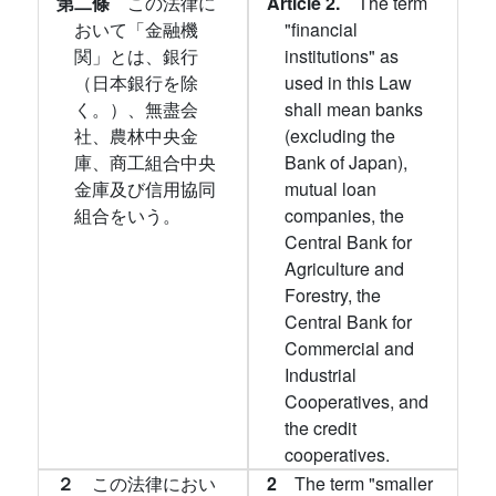
第二條
この法律に
Article 2.
The term
おいて「金融機
"financial
関」とは、銀行
institutions" as
（日本銀行を除
used in this Law
く。）、無盡会
shall mean banks
社、農林中央金
(excluding the
庫、商工組合中央
Bank of Japan),
金庫及び信用協同
mutual loan
組合をいう。
companies, the
Central Bank for
Agriculture and
Forestry, the
Central Bank for
Commercial and
Industrial
Cooperatives, and
the credit
cooperatives.
２
この法律におい
2
The term "smaller