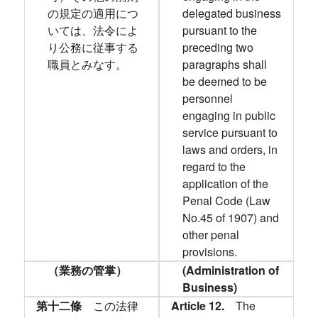
の規定の適用につ
delegated business
いては、法令によ
pursuant to the
り公務に従事する
preceding two
職員とみなす。
paragraphs shall
be deemed to be
personnel
engaging in public
service pursuant to
laws and orders, in
regard to the
application of the
Penal Code (Law
No.45 of 1907) and
other penal
provisions.
（業務の管掌）
(Administration of
Business)
第十二條
この法律
Article 12.
The