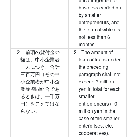
encouragement of
business carried on
by smaller
entrepreneurs, and
the term of which is
not less than 6
months.
２
前項の貸付金の
2
The amount of
額は、中小企業者
loan or loans under
一人につき、合計
the preceding
三百万円（その中
paragraph shall not
小企業者が中小企
exceed 3 million
業等協同組合であ
yen in total for each
るときは、一千万
smaller
円）をこえてはな
entrepreneurs (10
らない。
million yen in the
case of the smaller
enterprises, etc.
cooperatives).