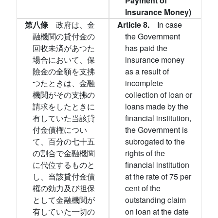
Payment of
Insurance Money)
第八條
政府は、金
Article 8.
In case
融機関の貸付金の
the Government
回收未済があつた
has paid the
場合において、保
insurance money
險金の全額を支拂
as a result of
つたときは、金融
incomplete
機関がその支拂の
collection of loan or
請求をしたときに
loans made by the
有していた当該貸
financial institution,
付金債権につい
the Government is
て、百分の七十五
subrogated to the
の割合で金融機関
rights of the
に代位するものと
financial institution
し、当該貸付金債
at the rate of 75 per
権の効力及び担保
cent of the
として金融機関が
outstanding claim
有していた一切の
on loan at the date