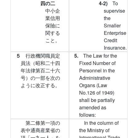
四の二
4-2)
To
中小企
supervise
業信用
the
保險に
Smaller
関する
Enterprise
こと。
Credit
Insurance.
５
行政機関職員定
5.
The Law for the
員法（昭和二十四
Fixed Number of
年法律第百二十六
Personnel in the
号）の一部を次の
Administrative
ように改正する。
Organs (Law
No.126 of 1949)
shall be partially
amended as
follows:
第二條第一項の
In the column of
表中通商産業省の
the Ministry of
項「一九一人」を
International Trade