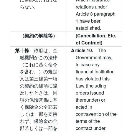
らない。
relations under
Article 3 paragraph
1 have been
established.
（契約の解除等）
(Cancellation, Etc.
of Contract)
第十條
政府は、金
Article 10.
The
融機関がこの法律
Government may,
（これに基く命令
in case any
を含む。）の規定
financial institution
又は第三條第一項
has violated this
の契約の條項に違
Law (including
反したときは、同
orders issued
項の保險関係に基
thereunder) or
く保險金の全部若
acted in
しくは一部を支拂
contravention of the
わず、保險金の全
terms of the
部若しくは一部を
contract under