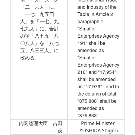
「二一六人」に、
and Industry of the
「一七、九五四
Table in Article 2
人」を「一七、九
paragraph 1,
七九人」に、合計
"Smaller
の項「八七五、八
Enterprises Agency
〇八人」を「八七
191" shall be
五、八三三人」に
amended as
改める。
"Smaller
Enterprises Agency
216" and "17,954"
shall be amended
as "17,979" , and in
the column of total,
"875,808" shall be
amended as
"875,833" .
内閣総理大臣 吉田
Prime Minister
茂
YOSHIDA Shigeru