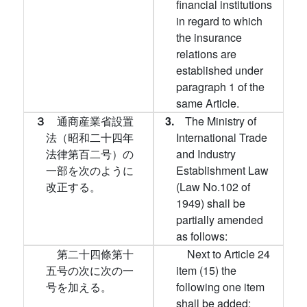
financial institutions
in regard to which
the insurance
relations are
established under
paragraph 1 of the
same Article.
３
通商産業省設置
3.
The Ministry of
法（昭和二十四年
International Trade
法律第百二号）の
and Industry
一部を次のように
Establishment Law
改正する。
(Law No.102 of
1949) shall be
partially amended
as follows:
第二十四條第十
Next to Article 24
五号の次に次の一
item (15) the
号を加える。
following one item
shall be added: