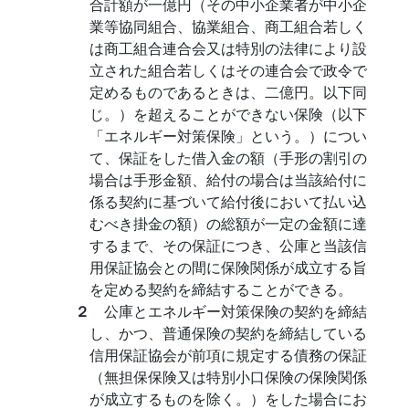
合計額が一億円（その中小企業者が中小企
業等協同組合、協業組合、商工組合若しく
は商工組合連合会又は特別の法律により設
立された組合若しくはその連合会で政令で
定めるものであるときは、二億円。以下同
じ。）を超えることができない保険（以下
「エネルギー対策保険」という。）につい
て、保証をした借入金の額（手形の割引の
場合は手形金額、給付の場合は当該給付に
係る契約に基づいて給付後において払い込
むべき掛金の額）の総額が一定の金額に達
するまで、その保証につき、公庫と当該信
用保証協会との間に保険関係が成立する旨
を定める契約を締結することができる。
２
公庫とエネルギー対策保険の契約を締結
し、かつ、普通保険の契約を締結している
信用保証協会が前項に規定する債務の保証
（無担保保険又は特別小口保険の保険関係
が成立するものを除く。）をした場合にお