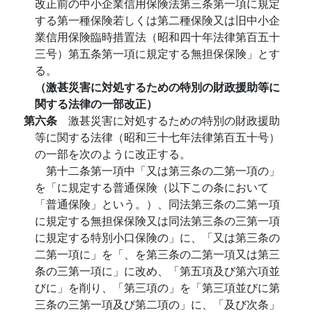
改正前の中小企業信用保険法第三条第一項に規定
する第一種保険若しくは第二種保険又は旧中小企
業信用保険臨時措置法（昭和四十年法律第百五十
三号）第五条第一項に規定する無担保保険」とす
る。
（激甚災害に対処するための特別の財政援助等に
関する法律の一部改正）
第六条
激甚災害に対処するための特別の財政援助
等に関する法律（昭和三十七年法律第百五十号）
の一部を次のように改正する。
第十二条第一項中「又は第三条の二第一項の」
を「に規定する普通保険（以下この条において
「普通保険」という。）、同法第三条の二第一項
に規定する無担保保険又は同法第三条の三第一項
に規定する特別小口保険の」に、「又は第三条の
二第一項に」を「、を第三条の二第一項又は第三
条の三第一項に」に改め、「第五項及び第六項並
びに」を削り、「第三項の」を「第三項並びに第
三条の三第一項及び第二項の」に、「及び次条」