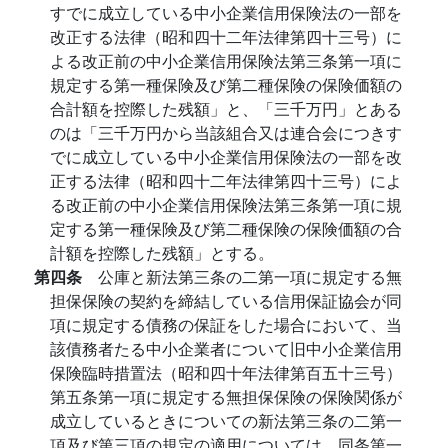
すでに成立している中小企業信用保険法の一部を
改正する法律（昭和四十二年法律第四十三号）に
よる改正前の中小企業信用保険法第三条第一項に
規定する第一種保険及び第二種保険の保険価額の
合計額を控際した残額」と、「三千万円」とある
のは「三千万円から当該組合又は連合会につきす
でに成立している中小企業信用保険法の一部を改
正する法律（昭和四十二年法律第四十三号）によ
る改正前の中小企業信用保険法第三条第一項に規
定する第一種保険及び第二種保険の保険価額の合
計額を控際した残額」とする。
第四条
公庫と新法第三条の二第一項に規定する無
担保保険の契約を締結している信用保証協会が同
項に規定する債務の保証をした場合において、当
該債務者たる中小企業者について旧中小企業信用
保険臨時措置法（昭和四十年法律第百五十三号）
第五条第一項に規定する無担保保険の保険関係が
成立しているときについての新法第三条の二第一
項及び第三項の規定の適用については、同条第一