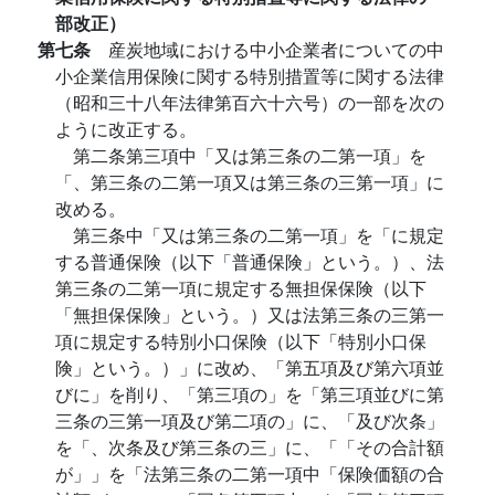
部改正）
第七条
産炭地域における中小企業者についての中
小企業信用保険に関する特別措置等に関する法律
（昭和三十八年法律第百六十六号）の一部を次の
ように改正する。
第二条第三項中「又は第三条の二第一項」を
「、第三条の二第一項又は第三条の三第一項」に
改める。
第三条中「又は第三条の二第一項」を「に規定
する普通保険（以下「普通保険」という。）、法
第三条の二第一項に規定する無担保保険（以下
「無担保保険」という。）又は法第三条の三第一
項に規定する特別小口保険（以下「特別小口保
険」という。）」に改め、「第五項及び第六項並
びに」を削り、「第三項の」を「第三項並びに第
三条の三第一項及び第二項の」に、「及び次条」
を「、次条及び第三条の三」に、「「その合計額
が」」を「法第三条の二第一項中「保険価額の合