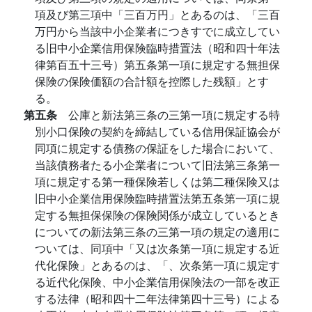
項及び第三項中「三百万円」とあるのは、「三百
万円から当該中小企業者につきすでに成立してい
る旧中小企業信用保険臨時措置法（昭和四十年法
律第百五十三号）第五条第一項に規定する無担保
保険の保険価額の合計額を控際した残額」とす
る。
第五条
公庫と新法第三条の三第一項に規定する特
別小口保険の契約を締結している信用保証協会が
同項に規定する債務の保証をした場合において、
当該債務者たる小企業者について旧法第三条第一
項に規定する第一種保険若しくは第二種保険又は
旧中小企業信用保険臨時措置法第五条第一項に規
定する無担保保険の保険関係が成立しているとき
についての新法第三条の三第一項の規定の適用に
ついては、同項中「又は次条第一項に規定する近
代化保険」とあるのは、「、次条第一項に規定す
る近代化保険、中小企業信用保険法の一部を改正
する法律（昭和四十二年法律第四十三号）による