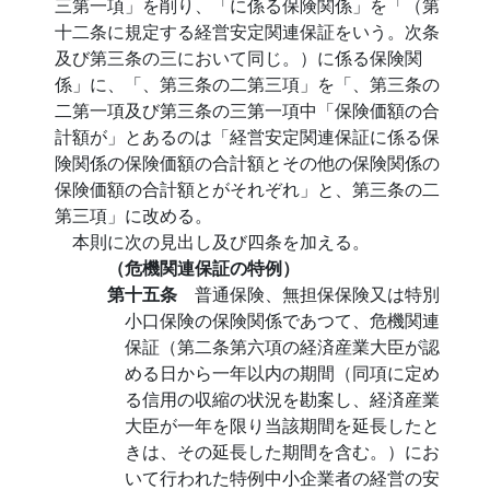
三第一項」を削り、「に係る保険関係」を「（第
十二条に規定する経営安定関連保証をいう。次条
及び第三条の三において同じ。）に係る保険関
係」に、「、第三条の二第三項」を「、第三条の
二第一項及び第三条の三第一項中「保険価額の合
計額が」とあるのは「経営安定関連保証に係る保
険関係の保険価額の合計額とその他の保険関係の
保険価額の合計額とがそれぞれ」と、第三条の二
第三項」に改める。
本則に次の見出し及び四条を加える。
（危機関連保証の特例）
第十五条
普通保険、無担保保険又は特別
小口保険の保険関係であつて、危機関連
保証（第二条第六項の経済産業大臣が認
める日から一年以内の期間（同項に定め
る信用の収縮の状況を勘案し、経済産業
大臣が一年を限り当該期間を延長したと
きは、その延長した期間を含む。）にお
いて行われた特例中小企業者の経営の安