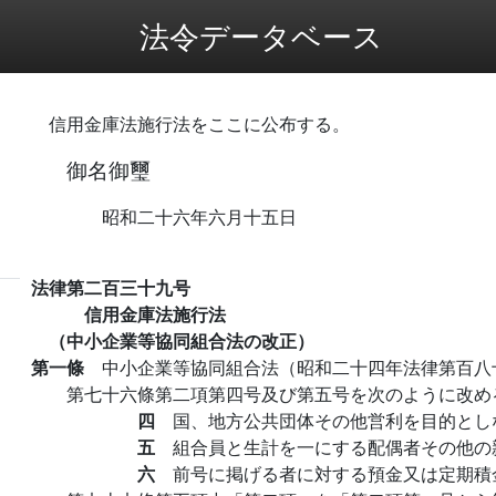
法令データベース
信用金庫法施行法をここに公布する。
御名御璽
昭和二十六年六月十五日
法律第二百三十九号
信用金庫法施行法
（中小企業等協同組合法の改正）
第一條
中小企業等協同組合法（昭和二十四年法律第百八
第七十六條第二項第四号及び第五号を次のように改め
四
国、地方公共団体その他営利を目的とし
五
組合員と生計を一にする配偶者その他の
六
前号に掲げる者に対する預金又は定期積