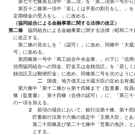
第七十七條第五項中「第二項」を「第二項第一号から
第百十二條第一項中「若しくは手形の割引をし、」を
定期積金の受入をし、」に改める。
（協同組合による金融事業に関する法律の改正）
第二條
協同組合による金融事業に関する法律（昭和二十
に改正する。
第二條の見出しを「（認可）」に改め、同條中「大蔵
可」に改める。
第四條第一号中「商工組合中央金庫、」の下に「信用
信用協同組合への預金、貯金又は金銭信託」を「若しく
銭信託又は郵便貯金」に改め、同條第二号を次のように
二
国債、地方債又は大蔵大臣の定める有価
第六條中「第十二條から第十四條まで（監査書、役員
條（監査書）、第十四條（合併の認可）」に、「第三十
の一項を加える。
２
前項の場合において、銀行法第十條、第十四
貯蓄銀行法第十六條の規定中「主務大臣」とあ
第二十四條及び第二十七條中「営業の免許」と
とする。