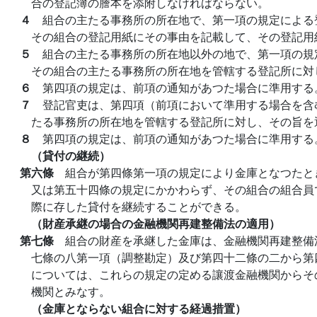
合の登記簿の謄本を添附しなければならない。
４
組合の主たる事務所の所在地で、第一項の規定による
その組合の登記用紙にその事由を記載して、その登記用
５
組合の主たる事務所の所在地以外の地で、第一項の規
その組合の主たる事務所の所在地を管轄する登記所に対
６
第四項の規定は、前項の通知があつた場合に準用する
７
登記官吏は、第四項（前項において準用する場合を含
たる事務所の所在地を管轄する登記所に対し、その旨を
８
第四項の規定は、前項の通知があつた場合に準用する
（貸付の継続）
第六條
組合が第四條第一項の規定により金庫となつたと
又は第五十四條の規定にかかわらず、その組合の組合員
際に存した貸付を継続することができる。
（財産承継の場合の金融機関再建整備法の適用）
第七條
組合の財産を承継した金庫は、金融機関再建整備
七條の八第一項（調整勘定）及び第四十二條の二から第
については、これらの規定の定める讓渡金融機関からそ
機関とみなす。
（金庫とならない組合に対する経過措置）