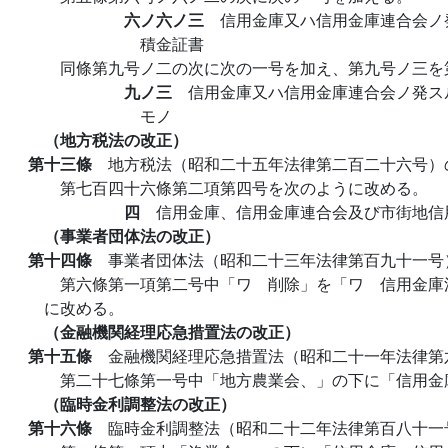
六ノ六ノ三
信用金庫又ハ信用金庫連合会ノ
積金証書
同條第九号ノ二の次に次の一号を加え、第九号ノ三を
九ノ三
信用金庫又ハ信用金庫連合会ノ発ス
モノ
（地方税法の改正）
第十三條
地方税法（昭和二十五年法律第二百二十六号）
第七百四十六條第二項第四号を次のように改める。
四
信用金庫、信用金庫連合会及び市街地信
（事業者団体法の改正）
第十四條
事業者団体法（昭和二十三年法律第百九十一号
第六條第一項第二号中「ワ 削除」を「ワ 信用金庫
に改める。
（金融機関経理応急措置法の改正）
第十五條
金融機関経理応急措置法（昭和二十一年法律第
第二十七條第一号中「地方農業会、」の下に「信用金
（臨時金利調整法の改正）
第十六條
臨時金利調整法（昭和二十二年法律第百八十一