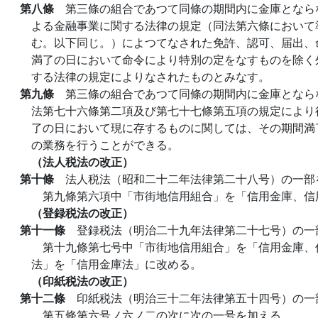
第八條
第三條の組合であつて同條の期間内に金庫となら
よる金融事業に関する法律の規定（同法第六條において
む。以下同じ。）によつてなされた免許、認可、届出、
満了の日において命令により特別の定をなすものを除く
する法律の規定によりなされたものとみなす。
第九條
第三條の組合であつて同條の期間内に金庫となら
法第七十六條第二項及び第七十七條第五項の規定により
了の日において現に存するものに関しては、その期間満
の業務を行うことができる。
（法人税法の改正）
第十條
法人税法（昭和二十二年法律第二十八号）の一部
第九條第六項中「市街地信用組合」を「信用金庫、信
（登録税法の改正）
第十一條
登録税法（明治二十九年法律第二十七号）の一
第十九條第七号中「市街地信用組合」を「信用金庫、
法」を「信用金庫法」に改める。
（印紙税法の改正）
第十二條
印紙税法（明治三十二年法律第五十四号）の一
第五條第六号ノ六ノ二の次に次の一号を加える。