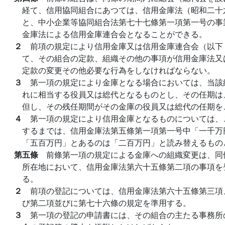
経て、信用協同組合にあつては、信用金庫法（昭和二十
と、中小企業等協同組合法第七十七條第一項第一号の事
金庫法による信用金庫連合会となることができる。
２
前項の規定により信用金庫又は信用金庫連合会（以下
て、その組合の定款、組織その他の事項が信用金庫法又
定款の変更その他必要な行為をしなければならない。
３
第一項の規定により金庫となる場合においては、当該
れに相当する役員又は総代となるものとし、その任期は
但し、その残任期間がその金庫の役員又は総代の任期を
４
第一項の規定により信用金庫となるものについては、
するまでは、信用金庫法第五條第一項第一号中「一千万
「五百万円」とあるのは「二百万円」と読み替えるもの
第五條
前條第一項の規定による金庫への組織変更は、同
所在地において、信用金庫法第六十五條第二項の事項を
る。
２
前項の登記については、信用金庫法第六十五條第三項
び第二項並びに第七十六條の規定を準用する。
３
第一項の登記の申請書には、その組合の主たる事務所