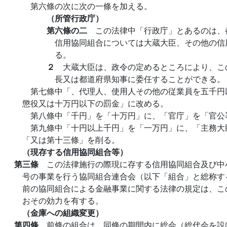
第六條の次に次の一條を加える。
（所管行政庁）
第六條の二
この法律中「行政庁」とあるのは、
信用協同組合については大蔵大臣、その他の信
る。
２
大蔵大臣は、政令の定めるところにより、こ
長又は都道府県知事に委任することができる。
第七條中「、代理人、使用人その他の従業員を五千円
懲役又は十万円以下の罰金」に改める。
第八條中「千円」を「十万円」に、「官庁」を「官公
第九條中「十円以上千円」を「一万円」に、「主務大
「又は第十三條」を削る。
（現存する信用協同組合等）
第三條
この法律施行の際現に存する信用協同組合及び中
号の事業を行う協同組合連合会（以下「組合」と総称す
前の協同組合による金融事業に関する法律の規定は、こ
おその効力を有する。
（金庫への組織変更）
第四條
前條の組合は、同條の期間内に総会（総代会を設