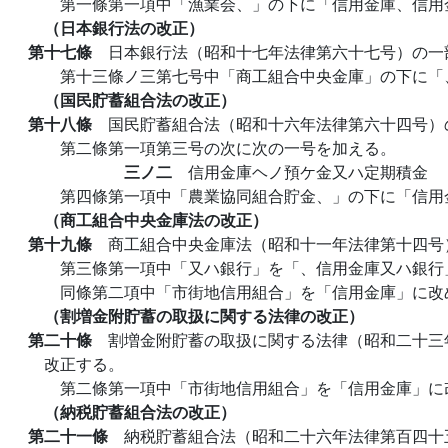
第一條第一項中「漁業会、」の下に「信用金庫、信用
（日本銀行法の改正）
第十七條
日本銀行法（昭和十七年法律第六十七号）の一
第十三條ノ三第七号中「商工組合中央金庫」の下に「
（国民貯蓄組合法の改正）
第十八條
国民貯蓄組合法（昭和十六年法律第六十四号）
第二條第一項第三号の次に次の一号を加える。
三ノ二
信用金庫ヘノ預ケ金又ハ定期積金
第四條第一項中「農業協同組合貯金、」の下に「信用
（商工組合中央金庫法の改正）
第十九條
商工組合中央金庫法（昭和十一年法律第十四号
第三條第一項中「又ハ銀行」を「、信用金庫又ハ銀行
同條第二項中「市街地信用組合」を「信用金庫」に改
（割増金附貯蓄の取扱に関する法律の改正）
第二十條
割増金附貯蓄の取扱に関する法律（昭和二十三
改正する。
第二條第一項中「市街地信用組合」を「信用金庫」に
（納税貯蓄組合法の改正）
第二十一條
納税貯蓄組合法（昭和二十六年法律第百四十