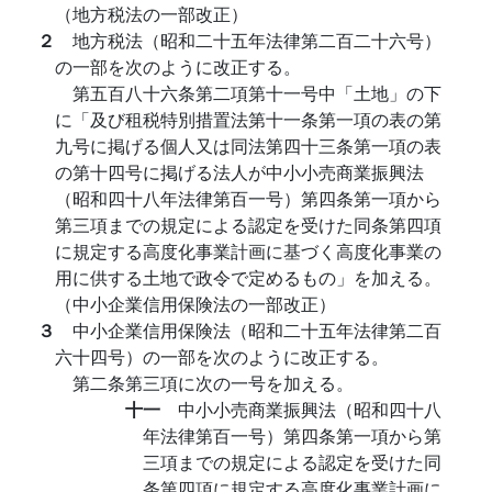
（地方税法の一部改正）
２
地方税法（昭和二十五年法律第二百二十六号）
の一部を次のように改正する。
第五百八十六条第二項第十一号中「土地」の下
に「及び租税特別措置法第十一条第一項の表の第
九号に掲げる個人又は同法第四十三条第一項の表
の第十四号に掲げる法人が中小小売商業振興法
（昭和四十八年法律第百一号）第四条第一項から
第三項までの規定による認定を受けた同条第四項
に規定する高度化事業計画に基づく高度化事業の
用に供する土地で政令で定めるもの」を加える。
（中小企業信用保険法の一部改正）
３
中小企業信用保険法（昭和二十五年法律第二百
六十四号）の一部を次のように改正する。
第二条第三項に次の一号を加える。
十一
中小小売商業振興法（昭和四十八
年法律第百一号）第四条第一項から第
三項までの規定による認定を受けた同
条第四項に規定する高度化事業計画に