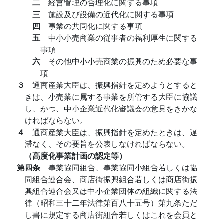
二
経営管理の合理化に関する事項
三
施設及び設備の近代化に関する事項
四
事業の共同化に関する事項
五
中小小売商業の従事者の福利厚生に関する
事項
六
その他中小小売商業の振興のため必要な事
項
３
通商産業大臣は、振興指針を定めようとすると
きは、小売業に属する事業を所管する大臣に協議
し、かつ、中小企業近代化審議会の意見をきかな
ければならない。
４
通商産業大臣は、振興指針を定めたときは、遅
滞なく、その要旨を公表しなければならない。
（高度化事業計画の認定等）
第四条
事業協同組合、事業協同小組合若しくは協
同組合連合会、商店街振興組合若しくは商店街振
興組合連合会又は中小企業団体の組織に関する法
律（昭和三十二年法律第百八十五号）第九条ただ
し書に規定する商店街組合若しくはこれを会員と