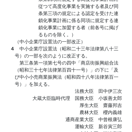
従つて高度化事業を実施する者及び同
条第三項の規定による認定を受けた連
鎖化事業計画に係る同項に規定する連
鎖化事業に加盟する者（前各号に掲げ
るものを除く。）
（中小企業庁設置法の一部改正）
４
中小企業庁設置法（昭和二十三年法律第八十三
号）の一部を次のように改正する。
第三条第一項第七号の四中「商店街振興組合法
（昭和三十七年法律第百四十一号）」の下に「及
び中小小売商業振興法（昭和四十八年法律第百一
号）」を加える。
法務大臣 田中伊三次
大蔵大臣臨時代理 国務大臣 小坂善太郎
厚生大臣 齋藤邦吉
農林大臣 櫻内義雄
通商産業大臣 中曾根康弘
運輸大臣 新谷寅三郎