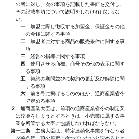
の者に対し、次の事項を記載した書面を交付し、
その記載事項について説明をしなければならな
い。
一
加盟に際し徴収する加盟金、保証金その他
の金銭に関する事項
二
加盟者に対する商品の販売条件に関する事
項
三
経営の指導に関する事項
四
使用させる商標、商号その他の表示に関す
る事項
五
契約の期間並びに契約の更新及び解除に関
する事項
六
前各号に掲げるもののほか、通商産業省令
で定める事項
２
通商産業大臣は、前項の通商産業省令の制定又
は改廃をしようとするときは、小売業に属する事
業を所管する大臣に協議しなければならない。
第十二条
主務大臣は、特定連鎖化事業を行なう者
が前条第一項の規定に従つていないと認めるとき