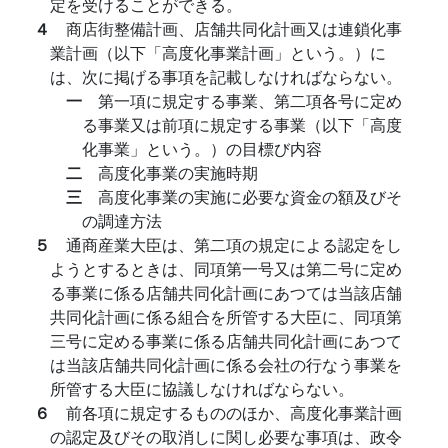
定を受けることができる。
４
商店街整備計画、店舗共同化計画又は連鎖化事
業計画（以下「高度化事業計画」という。）に
は、次に掲げる事項を記載しなければならない。
一
第一項に規定する事業、第二項各号に定め
る事業又は前項に規定する事業（以下「高度
化事業」という。）の目標び内容
二
高度化事業の実施時期
三
高度化事業の実施に必要な資金の額及びそ
の調達方法
５
通商産業大臣は、第二項の規定による認定をし
ようとするときは、同項第一号又は第二号に定め
る事業に係る店舗共同化計画にあつては当該店舗
共同化計画に係る組合を所管する大臣に、同項第
三号に定める事業に係る店舗共同化計画にあつて
は当該店舗共同化計画に係る会社の行なう事業を
所管する大臣に協議しなければならない。
６
前各項に規定するもののほか、高度化事業計画
の認定及びその取消しに関し必要な事項は、政令