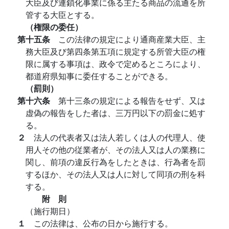
大臣及び連鎖化事業に係る主たる商品の流通を所
管する大臣とする。
（権限の委任）
第十五条
この法律の規定により通商産業大臣、主
務大臣及び第四条第五項に規定する所管大臣の権
限に属する事項は、政令で定めるところにより、
都道府県知事に委任することができる。
（罰則）
第十六条
第十三条の規定による報告をせず、又は
虚偽の報告をした者は、三万円以下の罰金に処す
る。
２
法人の代表者又は法人若しくは人の代理人、使
用人その他の従業者が、その法人又は人の業務に
関し、前項の違反行為をしたときは、行為者を罰
するほか、その法人又は人に対して同項の刑を科
する。
附 則
（施行期日）
１
この法律は、公布の日から施行する。