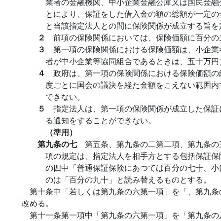
業者の金融機関、中小企業金融公庫又は国民金融
とにより、保証をした借入金の額の総額が一定の
と当該指定法人との間に保険関係が成立する旨を
２
前項の保険関係においては、保険価額に百分の
３
第一項の保険関係における保険価額は、小企業
者が中小企業等協同組合であるときは、五十万円
４
政府は、第一項の保険関係における保険価額の
度ごとに国会の議決を経た金額をこえない範囲内
できない。
５
指定法人は、第一項の保険関係が成立した保証
る通知をすることができない。
（準用）
第九条の七
第五条、第九条の二第二項、第九条の
項の規定は、指定法人を相手方とする包括保証保
の四中「普通保証保険にあつては百分の七十、小
のは「百分の九十」と読み替えるものとする。
第十条中「若しくは第九条の六第一項」を「、第九条
改める。
第十一条第一項中「第九条の六第一項」を「第九条の