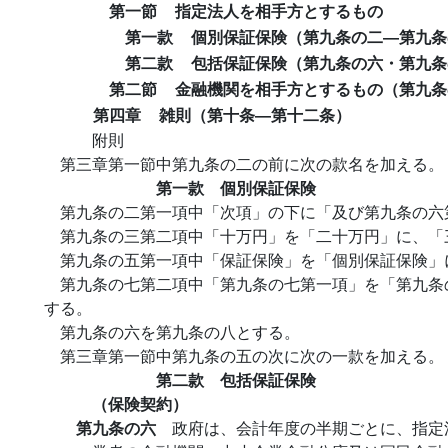
第一節
指定法人を相手方とするもの
第一款
個別保証保険（第九条の二―第九条
第二款
包括保証保険（第九条の六・第九条
第二節
金融機関を相手方とするもの（第九条
第四章
雑則（第十条―第十二条）
附則
第三章第一節中第九条の二の前に次の款名を加える。
第一款 個別保証保険
第九条の二第一項中「次項」の下に「及び第九条の六
第九条の三第二項中「十万円」を「二十万円」に、「
第九条の五第一項中「保証保険」を「個別保証保険」
第九条の七第二項中「第九条の七第一項」を「第九条
する。
第九条の六を第九条の八とする。
第三章第一節中第九条の五の次に次の一款を加える。
第二款 包括保証保険
（保険契約）
第九条の六
政府は、会計年度の半期ごとに、指定