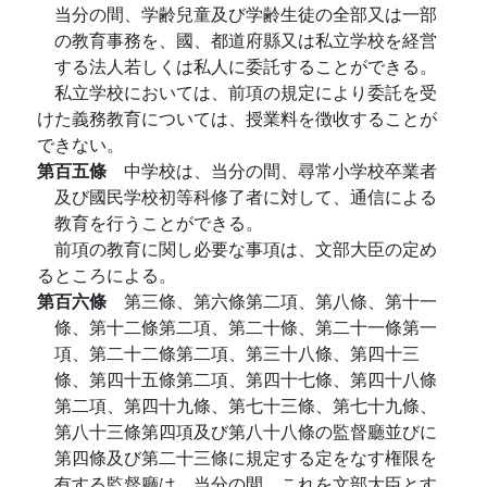
当分の間、学齢兒童及び学齢生徒の全部又は一部
の教育事務を、國、都道府縣又は私立学校を経営
する法人若しくは私人に委託することができる。
私立学校においては、前項の規定により委託を受
けた義務教育については、授業料を徴收することが
できない。
第百五條
中学校は、当分の間、尋常小学校卒業者
及び國民学校初等科修了者に対して、通信による
教育を行うことができる。
前項の教育に関し必要な事項は、文部大臣の定め
るところによる。
第百六條
第三條、第六條第二項、第八條、第十一
條、第十二條第二項、第二十條、第二十一條第一
項、第二十二條第二項、第三十八條、第四十三
條、第四十五條第二項、第四十七條、第四十八條
第二項、第四十九條、第七十三條、第七十九條、
第八十三條第四項及び第八十八條の監督廳並びに
第四條及び第二十三條に規定する定をなす権限を
有する監督廳は、当分の間、これを文部大臣とす