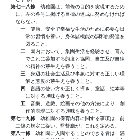
第七十八條
幼稚園は、前條の目的を実現するため
に、左の各号に掲げる目標の達成に努めなければ
ならない。
一
健康、安全で幸福な生活のために必要な日
常の習慣を養い、身体諸機能の調和的発達を
図ること。
二
園内において、集團生活を経驗させ、喜ん
でこれに參加する態度と協同、自主及び自律
の精神の芽生えを養うこと。
三
身辺の社会生活及び事象に対する正しい理
解と態度の芽生えを養うこと。
四
言語の使い方を正しく導き、童話、絵本等
に対する興味を養うこと。
五
音樂、遊戯、絵画その他の方法により、創
作的表現に対する興味を養うこと。
第七十九條
幼稚園の保育内容に関する事項は、前
二條の規定に從い、監督廳が、これを定める。
第八十條
幼稚園に入園することのできる者は、滿