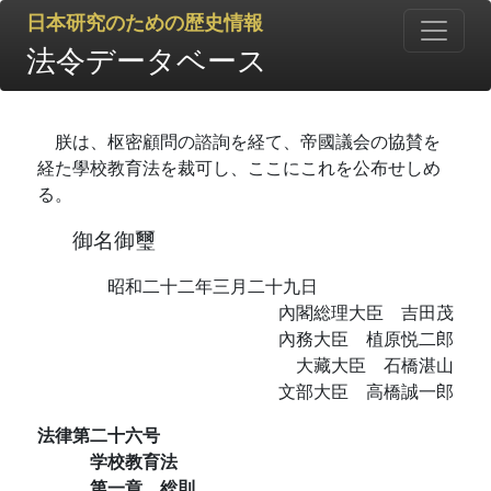
日本研究のための歴史情報
法令データベース
朕は、枢密顧問の諮詢を経て、帝國議会の協賛を
経た學校教育法を裁可し、ここにこれを公布せしめ
る。
御名御璽
昭和二十二年三月二十九日
內閣総理大臣 吉田茂
內務大臣 植原悦二郎
大藏大臣 石橋湛山
文部大臣 高橋誠一郎
法律第二十六号
学校教育法
第一章 総則