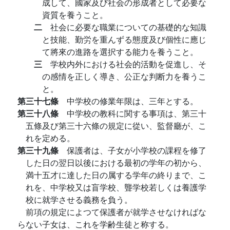
成して、國家及び社会の形成者として必要な
資質を養うこと。
二
社会に必要な職業についての基礎的な知識
と技能、勤労を重んずる態度及び個性に應じ
て將來の進路を選択する能力を養うこと。
三
学校内外における社会的活動を促進し、そ
の感情を正しく導き、公正な判断力を養うこ
と。
第三十七條
中学校の修業年限は、三年とする。
第三十八條
中学校の教科に関する事項は、第三十
五條及び第三十六條の規定に從い、監督廳が、こ
れを定める。
第三十九條
保護者は、子女が小学校の課程を修了
した日の翌日以後における最初の学年の初から、
満十五才に達した日の属する学年の終りまで、こ
れを、中学校又は盲学校、聾学校若しくは養護学
校に就学させる義務を負う。
前項の規定によつて保護者が就学させなければな
らない子女は、これを学齢生徒と称する。