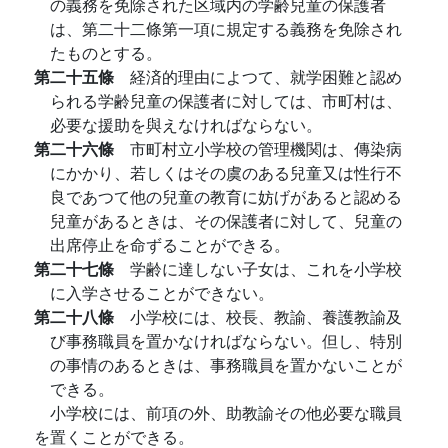
の義務を免除された区域内の学齢兒童の保護者
は、第二十二條第一項に規定する義務を免除され
たものとする。
第二十五條
経済的理由によつて、就学困難と認め
られる学齢兒童の保護者に対しては、市町村は、
必要な援助を與えなければならない。
第二十六條
市町村立小学校の管理機関は、傳染病
にかかり、若しくはその虞のある兒童又は性行不
良であつて他の兒童の教育に妨げがあると認める
兒童があるときは、その保護者に対して、兒童の
出席停止を命ずることができる。
第二十七條
学齢に達しない子女は、これを小学校
に入学させることができない。
第二十八條
小学校には、校長、教諭、養護教諭及
び事務職員を置かなければならない。但し、特別
の事情のあるときは、事務職員を置かないことが
できる。
小学校には、前項の外、助教諭その他必要な職員
を置くことができる。