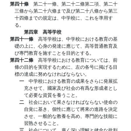
第四十條
第二十一條、第二十二條第二項、第二十
三條から第二十六條まで及び第二十八條から第三
十四條までの規定は、中学校に、これを準用す
る。
第四章 高等学校
第四十一條
高等学校は、中学校における教育の基
礎の上に、心身の発達に應じて、高等普通教育及
び專門教育を施すことを目的とする。
第四十二條
高等学校における教育については、前
條の目的を実現するために、左の各号に掲げる目
標の達成に努めなければならない。
一
中学校における教育の成果をさらに発展拡
充させて、國家及び社会の有爲な形成者とし
て必要な資質を養うこと。
二
社会において果さなければならない使命の
自覚に基き、個性に應じて將來の進路を決定
させ、一般的な教養を高め、專門的な技能に
習熟させること。
三
社会について、廣く深い理解と健全な批判