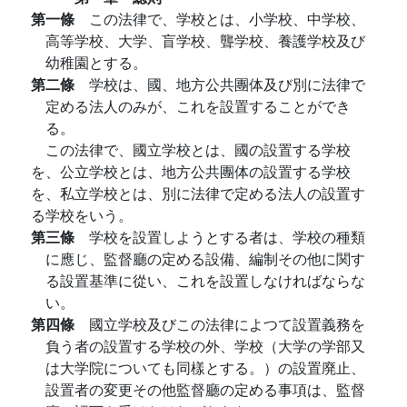
第一條
この法律で、学校とは、小学校、中学校、
高等学校、大学、盲学校、聾学校、養護学校及び
幼稚園とする。
第二條
学校は、國、地方公共團体及び別に法律で
定める法人のみが、これを設置することができ
る。
この法律で、國立学校とは、國の設置する学校
を、公立学校とは、地方公共團体の設置する学校
を、私立学校とは、別に法律で定める法人の設置す
る学校をいう。
第三條
学校を設置しようとする者は、学校の種類
に應じ、監督廳の定める設備、編制その他に関す
る設置基準に從い、これを設置しなければならな
い。
第四條
國立学校及びこの法律によつて設置義務を
負う者の設置する学校の外、学校（大学の学部又
は大学院についても同樣とする。）の設置廃止、
設置者の変更その他監督廳の定める事項は、監督