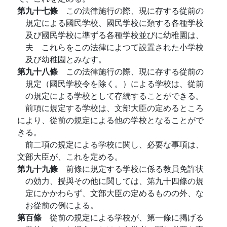
第九十七條
この法律施行の際、現に存する從前の
規定による國民学校、國民学校に類する各種学校
及び國民学校に準ずる各種学校並びに幼稚園は、
夫ゝこれらをこの法律によつて設置された小学校
及び幼稚園とみなす。
第九十八條
この法律施行の際、現に存する從前の
規定（國民学校令を除く。）による学校は、從前
の規定による学校として存続することができる。
前項に規定する学校は、文部大臣の定めるところ
により、從前の規定による他の学校となることがで
きる。
前二項の規定による学校に関し、必要な事項は、
文部大臣が、これを定める。
第九十九條
前條に規定する学校に係る教員免許状
の効力、授與その他に関しては、第九十四條の規
定にかかわらず、文部大臣の定めるものの外、な
お從前の例による。
第百條
從前の規定による学校が、第一條に掲げる