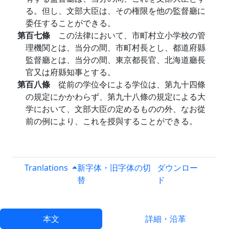
る。但し、文部大臣は、その権限を他の監督廳に
委任することができる。
第百七條
この法律において、市町村立小学校の管
理機関とは、当分の間、市町村長とし、都道府縣
監督廳とは、当分の間、東京都長官、北海道廳長
官又は府縣知事とする。
第百八條
從前の学位令による学位は、第九十四條
の規定にかかわらず、第九十八條の規定による大
学において、文部大臣の定めるものの外、なお從
前の例により、これを授與することができる。
Tranlations
新字体・旧字体の切
ダウンロー
替
ド
本文
詳細・沿革