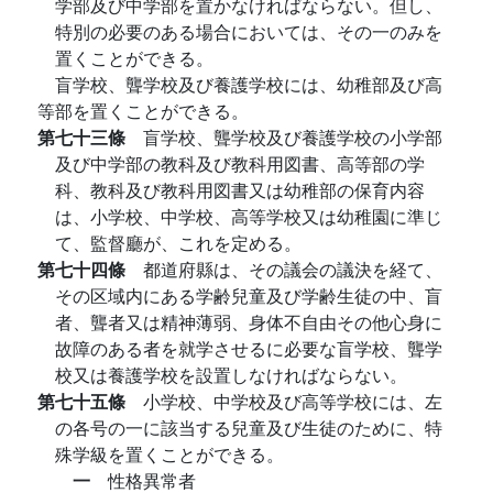
学部及び中学部を置かなければならない。但し、
特別の必要のある場合においては、その一のみを
置くことができる。
盲学校、聾学校及び養護学校には、幼稚部及び高
等部を置くことができる。
第七十三條
盲学校、聾学校及び養護学校の小学部
及び中学部の教科及び教科用図書、高等部の学
科、教科及び教科用図書又は幼稚部の保育内容
は、小学校、中学校、高等学校又は幼稚園に準じ
て、監督廳が、これを定める。
第七十四條
都道府縣は、その議会の議決を経て、
その区域内にある学齢兒童及び学齢生徒の中、盲
者、聾者又は精神薄弱、身体不自由その他心身に
故障のある者を就学させるに必要な盲学校、聾学
校又は養護学校を設置しなければならない。
第七十五條
小学校、中学校及び高等学校には、左
の各号の一に該当する兒童及び生徒のために、特
殊学級を置くことができる。
一
性格異常者