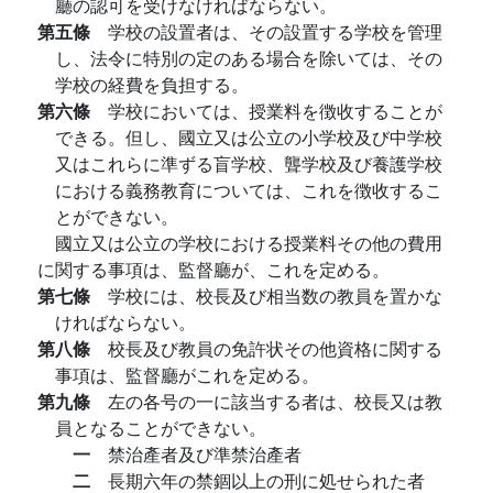
廳の認可を受けなければならない。
第五條
学校の設置者は、その設置する学校を管理
し、法令に特別の定のある場合を除いては、その
学校の経費を負担する。
第六條
学校においては、授業料を徴收することが
できる。但し、國立又は公立の小学校及び中学校
又はこれらに準ずる盲学校、聾学校及び養護学校
における義務教育については、これを徴收するこ
とができない。
國立又は公立の学校における授業料その他の費用
に関する事項は、監督廳が、これを定める。
第七條
学校には、校長及び相当数の教員を置かな
ければならない。
第八條
校長及び教員の免許状その他資格に関する
事項は、監督廳がこれを定める。
第九條
左の各号の一に該当する者は、校長又は教
員となることができない。
一
禁治產者及び準禁治產者
二
長期六年の禁錮以上の刑に処せられた者