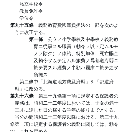
私立学校令
教員免許令
学位令
第九十五條
義務教育費國庫負担法の一部を次のよ
うに改正する。
第一條
公立ノ小学學校及中學校ノ義務教
育ニ從事スル職員（勅令ヲ以テ定ムルモ
ノヲ除ク）ノ俸給、特別加俸、死亡賜金
及勅令ヲ以テ定ムル旅費ノ爲都道府縣ニ
於テ要スル經費ノ半額ハ國庫ニ於テ之ヲ
負擔ス
第二條中「北海道地方費及府縣」を「都道府
縣」に改める。
第九十六條
第三十九條第一項に規定する保護者の
義務は、昭和二十二年度においては、子女の満十
三才に達した日の属する学年の終りまでとする。
当分の間昭和二十三年度以降における、第三十九
條第一項に規定する保護者の義務に関しては、勅令
で、これを定める。