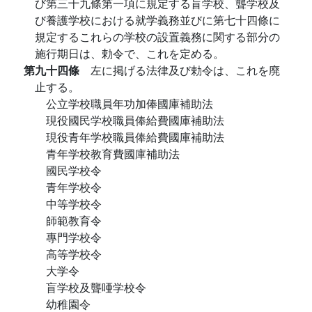
び第三十九條第一項に規定する盲学校、聾学校及
び養護学校における就学義務並びに第七十四條に
規定するこれらの学校の設置義務に関する部分の
施行期日は、勅令で、これを定める。
第九十四條
左に掲げる法律及び勅令は、これを廃
止する。
公立学校職員年功加俸國庫補助法
現役國民学校職員俸給費國庫補助法
現役青年学校職員俸給費國庫補助法
青年学校教育費國庫補助法
國民学校令
青年学校令
中等学校令
師範教育令
專門学校令
高等学校令
大学令
盲学校及聾唖学校令
幼稚園令