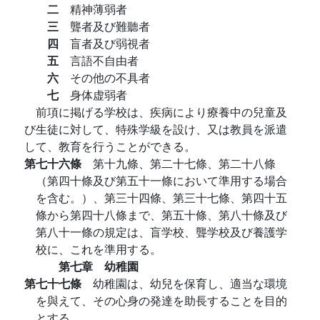
二
精神薄弱者
三
聾者及び難聽者
四
盲者及び弱視者
五
言語不自由者
六
その他の不具者
七
身体虚弱者
前項に掲げる学校は、疾病により療養中の兒童及
び生徒に対して、特殊学級を設け、又は教員を派遣
して、教育を行うことができる。
第七十六條
第十九條、第二十七條、第二十八條
（第四十條及び第五十一條において準用する場合
を含む。）、第三十四條、第三十七條、第四十五
條から第四十八條まで、第五十條、第八十條及び
第八十一條の規定は、盲学校、聾学校及び養護学
校に、これを準用する。
第七章 幼稚園
第七十七條
幼稚園は、幼兒を保育し、適当な環境
を與えて、その心身の発達を助長することを目的
とする。