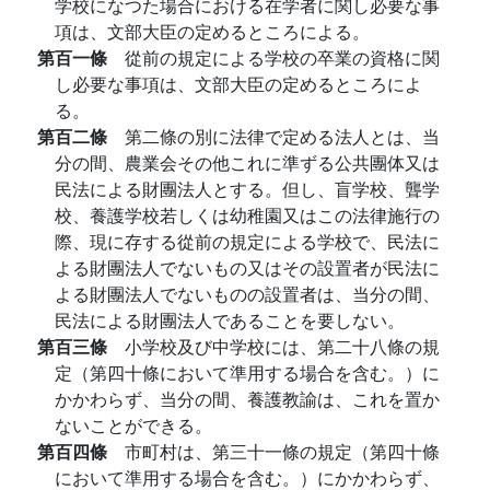
学校になつた場合における在学者に関し必要な事
項は、文部大臣の定めるところによる。
第百一條
從前の規定による学校の卒業の資格に関
し必要な事項は、文部大臣の定めるところによ
る。
第百二條
第二條の別に法律で定める法人とは、当
分の間、農業会その他これに準ずる公共團体又は
民法による財團法人とする。但し、盲学校、聾学
校、養護学校若しくは幼稚園又はこの法律施行の
際、現に存する從前の規定による学校で、民法に
よる財團法人でないもの又はその設置者が民法に
よる財團法人でないものの設置者は、当分の間、
民法による財團法人であることを要しない。
第百三條
小学校及び中学校には、第二十八條の規
定（第四十條において準用する場合を含む。）に
かかわらず、当分の間、養護教諭は、これを置か
ないことができる。
第百四條
市町村は、第三十一條の規定（第四十條
において準用する場合を含む。）にかかわらず、