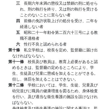
三
長期六年未満の懲役又は禁錮の刑に処せら
れ、刑の執行を終り、又は刑の執行を受ける
ことのないことに至らない者
四
前條の免許状取上げの処分を受け、二年を
経過しない者
五
昭和二十一年勅令第二百六十三号による教
職不適格者
六
性行不良と認められる者
第十條
私立学校は、校長を定め、監督廳に届け出
なければならない。
第十一條
校長及び教員は、教育上必要があると認
めるときは、監督廳の定めるところにより、学
生、生徒及び兒童に懲戒を加えることができる。
但し、体罰を加えることはできない。
第十二條
学校においては、学生、生徒、兒童及び
幼兒並びに職員の健康増進を図るため、身体檢査
を行い、及び適当な衞生養護の施設を設けなけれ
ばならない。
身体檢査及び衞生養護の施設に関する事項は、監