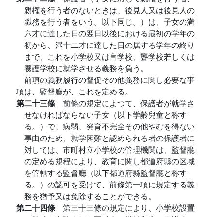
親権を行う者のないときは、後見人又は後見人の
職務を行う者をいう。以下同じ。）は、子女の満
六才に達した日の翌日以後における最初の学年の
初から、満十二才に達した日の属する学年の終り
まで、これを小学校又は盲学校、聾学校若しくは
養護学校に就学させる義務を負う。
前項の義務履行の督促その他義務に関し必要な事
項は、監督廳が、これを定める。
第二十三條
前條の規定によつて、保護者が就学さ
せなければならない子女（以下学齢兒童と称す
る。）で、病弱、発育不完全その他やむを得ない
事由のため、就学困難と認められる者の保護者に
対しては、市町村立小学校の管理機関は、監督廳
の定める規程により、教育に関し都道府縣の区域
を管轄する監督廳（以下都道府縣監督廳と称す
る。）の認可を受けて、前條第一項に規定する義
務を猶予又は免除することができる。
第二十四條
第三十三條の規定により、小学校設置