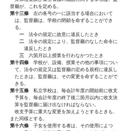
督廳が、これを定める。
第十三條
左の各号の一に該当する場合において
は、監督廳は、学校の閉鎖を命ずることができ
る。
一
法令の規定に故意に違反したとき
二
法令の規定により、監督廳のなした命令に
違反したとき
三
六箇月以上授業を行わなかつたとき
第十四條
学校が、設備、授業その他の事項につい
て、法令の規定又は監督廳の定める規程に違反し
たときは、監督廳は、その変更を命ずることがで
きる。
第十五條
私立学校は、毎会計年度の開始前に收支
予算を、毎会計年度の終了後二箇月以内に收支決
算を監督廳に届け出なければならない。
收支予算に重大な変更を加えようとするときも、
また同樣とする。
第十六條
子女を使用する者は、その使用によつ