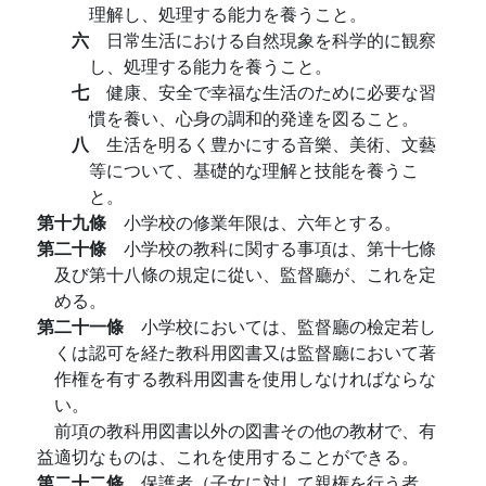
理解し、処理する能力を養うこと。
六
日常生活における自然現象を科学的に観察
し、処理する能力を養うこと。
七
健康、安全で幸福な生活のために必要な習
慣を養い、心身の調和的発達を図ること。
八
生活を明るく豊かにする音樂、美術、文藝
等について、基礎的な理解と技能を養うこ
と。
第十九條
小学校の修業年限は、六年とする。
第二十條
小学校の教科に関する事項は、第十七條
及び第十八條の規定に從い、監督廳が、これを定
める。
第二十一條
小学校においては、監督廳の檢定若し
くは認可を経た教科用図書又は監督廳において著
作権を有する教科用図書を使用しなければならな
い。
前項の教科用図書以外の図書その他の教材で、有
益適切なものは、これを使用することができる。
第二十二條
保護者（子女に対して親権を行う者、