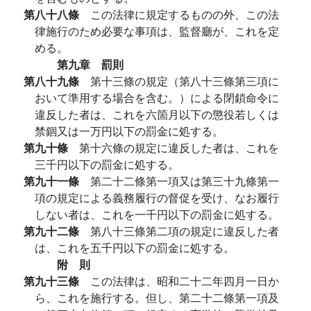
第八十八條
この法律に規定するものの外、この法
律施行のため必要な事項は、監督廳が、これを定
める。
第九章 罰則
第八十九條
第十三條の規定（第八十三條第三項に
おいて準用する場合を含む。）による閉鎖命令に
違反した者は、これを六箇月以下の懲役若しくは
禁錮又は一万円以下の罰金に処する。
第九十條
第十六條の規定に違反した者は、これを
三千円以下の罰金に処する。
第九十一條
第二十二條第一項又は第三十九條第一
項の規定による義務履行の督促を受け、なお履行
しない者は、これを一千円以下の罰金に処する。
第九十二條
第八十三條第二項の規定に違反した者
は、これを五千円以下の罰金に処する。
附 則
第九十三條
この法律は、昭和二十二年四月一日か
ら、これを施行する。但し、第二十二條第一項及