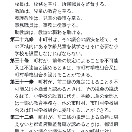
校長は、校務を掌り、所属職員を監督する。
教諭は、兒童の教育を掌る。
養護教諭は、兒童の養護を掌る。
事務職員は、事務に從事する。
助教諭は、教諭の職務を助ける。
第二十九條
市町村は、その議会の議決を経て、そ
の区域内にある学齢兒童を就学させるに必要な小
学校を設置しなければならない。
第三十條
町村が、前條の規定によることを不可能
又は不適当と認めるときは、市町村学校組合又は
町村学校組合を設けることができる。
第三十一條
町村が、前二條の規定によることを不
可能又は不適当と認めるときは、その議会の議決
を経て、小学校の設置に代え、学齢兒童の全部又
は一部の教育事務を、他の市町村、市町村学校組
合又は町村学校組合に委託することができる。
第三十二條
町村が、前二條の規定による負担に堪
えないと都道府縣監督廳が認めるときは、都道府
縣は、その議会の議決を経て、その町村に対し