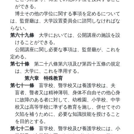
ができる。
博士その他の学位に関する事項を定めるについて
は、監督廳は、大学設置委員会に諮問しなければな
らない。
第六十九條
大学においては、公開講座の施設を設
けることができる。
公開講座に関し必要な事項は、監督廳が、これを
定める。
第七十條
第二十八條第六項及び第四十五條の規定
は、大学に、これを準用する。
第六章 特殊教育
第七十一條
盲学校、聾学校又は養護学校は、夫ゝ
盲者、聾者又は精神薄弱、身体不自由その他心身
に故障のある者に対して、幼稚園、小学校、中学
校又は高等学校に準ずる教育を施し、併せてその
欠陷を補うために、必要な知識技能を授けること
を目的とする。
第七十二條
盲学校、聾学校及び養護学校には、小