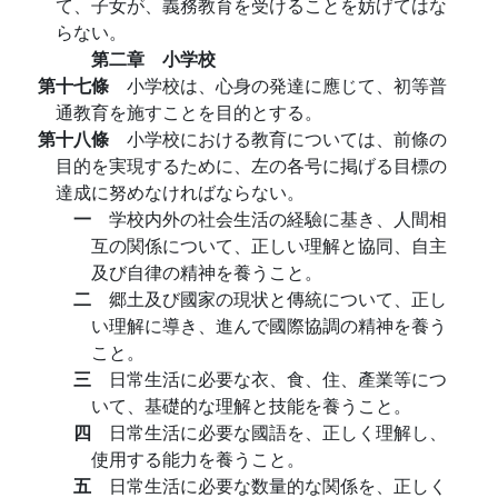
て、子女が、義務教育を受けることを妨げてはな
らない。
第二章 小学校
第十七條
小学校は、心身の発達に應じて、初等普
通教育を施すことを目的とする。
第十八條
小学校における教育については、前條の
目的を実現するために、左の各号に掲げる目標の
達成に努めなければならない。
一
学校内外の社会生活の経驗に基き、人間相
互の関係について、正しい理解と協同、自主
及び自律の精神を養うこと。
二
郷土及び國家の現状と傳統について、正し
い理解に導き、進んで國際協調の精神を養う
こと。
三
日常生活に必要な衣、食、住、產業等につ
いて、基礎的な理解と技能を養うこと。
四
日常生活に必要な國語を、正しく理解し、
使用する能力を養うこと。
五
日常生活に必要な数量的な関係を、正しく