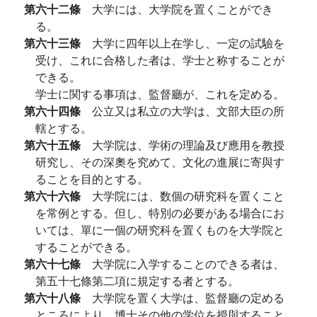
第六十二條
大学には、大学院を置くことができ
る。
第六十三條
大学に四年以上在学し、一定の試驗を
受け、これに合格した者は、学士と称することが
できる。
学士に関する事項は、監督廳が、これを定める。
第六十四條
公立又は私立の大学は、文部大臣の所
轄とする。
第六十五條
大学院は、学術の理論及び應用を教授
研究し、その深奧を究めて、文化の進展に寄與す
ることを目的とする。
第六十六條
大学院には、数個の研究科を置くこと
を常例とする。但し、特別の必要がある場合にお
いては、單に一個の研究科を置くものを大学院と
することができる。
第六十七條
大学院に入学することのできる者は、
第五十七條第二項に規定する者とする。
第六十八條
大学院を置く大学は、監督廳の定める
ところにより、博士その他の学位を授與すること