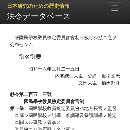
日本研究のための歴史情報
法令データベース
朕國民學校敎員檢定委員會官制ヲ裁可シ玆ニ之ヲ
公布セシム
御名御璽
昭和十六年三月二十五日
內閣總理大臣 公爵 近衞文麿
文部大臣 橋田邦彦
勅令第二百五十三號
國民學校敎員檢定委員會官制
第一條
國民學校敎員檢定委員會ハ地方長官ノ監督
ニ屬シ國民學校ノ訓導、准訓導及養護訓導ノ檢定
ニ關スル事務ヲ管掌ス
委員會ニハ道府縣ノ名ヲ冠ス