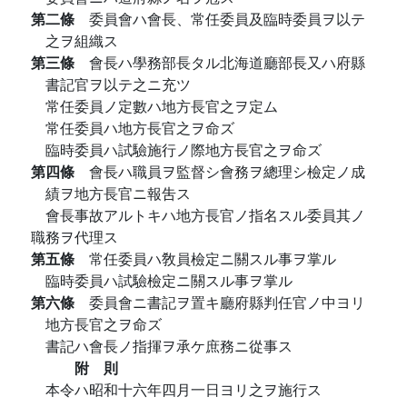
第二條
委員會ハ會長、常任委員及臨時委員ヲ以テ
之ヲ組織ス
第三條
會長ハ學務部長タル北海道廳部長又ハ府縣
書記官ヲ以テ之ニ充ツ
常任委員ノ定數ハ地方長官之ヲ定ム
常任委員ハ地方長官之ヲ命ズ
臨時委員ハ試驗施行ノ際地方長官之ヲ命ズ
第四條
會長ハ職員ヲ監督シ會務ヲ總理シ檢定ノ成
績ヲ地方長官ニ報吿ス
會長事故アルトキハ地方長官ノ指名スル委員其ノ
職務ヲ代理ス
第五條
常任委員ハ敎員檢定ニ關スル事ヲ掌ル
臨時委員ハ試驗檢定ニ關スル事ヲ掌ル
第六條
委員會ニ書記ヲ置キ廳府縣判任官ノ中ヨリ
地方長官之ヲ命ズ
書記ハ會長ノ指揮ヲ承ケ庶務ニ從事ス
附 則
本令ハ昭和十六年四月一日ヨリ之ヲ施行ス