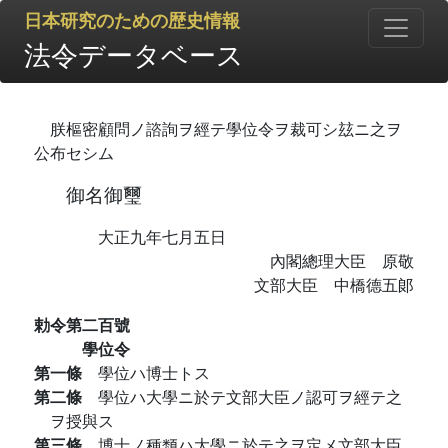
日本研究のための歴史情報
法令データベース
朕樞密顧問ノ諮詢ヲ經テ學位令ヲ裁可シ玆ニ之ヲ
公布セシム
御名御璽
大正九年七月五日
內閣總理大臣 原敬
文部大臣 中橋德五郞
勅令第二百號
學位令
第一條
學位ハ博士トス
第二條
學位ハ大學ニ於テ文部大臣ノ認可ヲ經テ之
ヲ授與ス
第三條
博士ノ種類ハ大學ニ於テ之ヲ定メ文部大臣