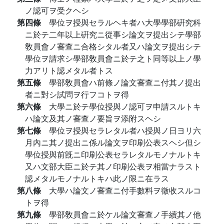
ノ認可ヲ受クヘシ
第四條
學位ヲ授與セラルヘキ者ハ大學學部硏究科
ニ於テ二年以上硏究ニ從事シ論文ヲ提出シテ學部
敎員會ノ審查ニ合格シタル者又ハ論文ヲ提出シテ
學位ヲ請求シ學部敎員會ニ於テ之ト同等以上ノ學
力アリト認メタル者トス
第五條
學部敎員會ハ前條ノ論文審查ニ付其ノ提出
者ニ對シ試問ヲ行フコトヲ得
第六條
大學ニ於テ學位授與ノ認可ヲ申請スルトキ
ハ論文及其ノ審查ノ要旨ヲ添附スヘシ
第七條
學位ヲ授與セラレタル者ハ授與ノ日ヨリ六
月內ニ其ノ提出ニ係ル論文ヲ印刷公表スヘシ但シ
學位授與前旣ニ印刷公表セラレタルモノナルトキ
又ハ文部大臣ニ於テ其ノ印刷公表ヲ相當ナラスト
認メタルモノナルトキハ此ノ限ニ在ラス
第八條
大學ハ論文ノ審查ニ付手數料ヲ徵收スルコ
トヲ得
第九條
學部敎員會ニ於ケル論文審查ノ手續其ノ他