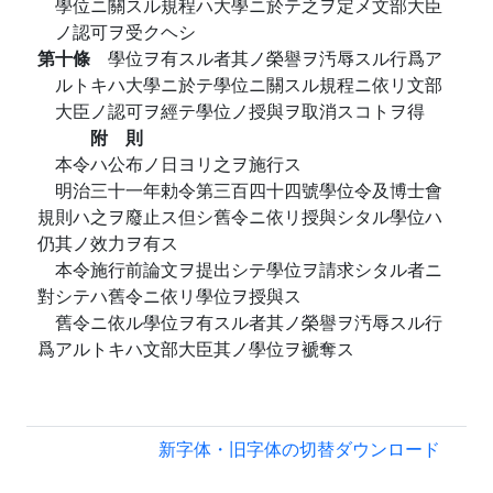
學位ニ關スル規程ハ大學ニ於テ之ヲ定メ文部大臣
ノ認可ヲ受クヘシ
第十條
學位ヲ有スル者其ノ榮譽ヲ汚辱スル行爲ア
ルトキハ大學ニ於テ學位ニ關スル規程ニ依リ文部
大臣ノ認可ヲ經テ學位ノ授與ヲ取消スコトヲ得
附 則
本令ハ公布ノ日ヨリ之ヲ施行ス
明治三十一年勅令第三百四十四號學位令及博士會
規則ハ之ヲ廢止ス但シ舊令ニ依リ授與シタル學位ハ
仍其ノ效力ヲ有ス
本令施行前論文ヲ提出シテ學位ヲ請求シタル者ニ
對シテハ舊令ニ依リ學位ヲ授與ス
舊令ニ依ル學位ヲ有スル者其ノ榮譽ヲ汚辱スル行
爲アルトキハ文部大臣其ノ學位ヲ褫奪ス
新字体・旧字体の切替
ダウンロード