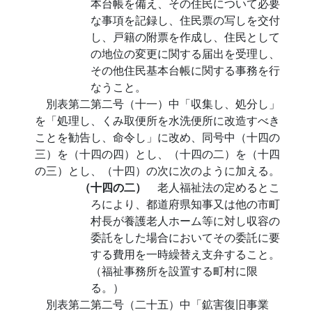
本台帳を備え、その住民について必要
な事項を記録し、住民票の写しを交付
し、戸籍の附票を作成し、住民として
の地位の変更に関する届出を受理し、
その他住民基本台帳に関する事務を行
なうこと。
別表第二第二号（十一）中「収集し、処分し」
を「処理し、くみ取便所を水洗便所に改造すべき
ことを勧告し、命令し」に改め、同号中（十四の
三）を（十四の四）とし、（十四の二）を（十四
の三）とし、（十四）の次に次のように加える。
（十四の二）
老人福祉法の定めるとこ
ろにより、都道府県知事又は他の市町
村長が養護老人ホーム等に対し収容の
委託をした場合においてその委託に要
する費用を一時繰替え支弁すること。
（福祉事務所を設置する町村に限
る。）
別表第二第二号（二十五）中「鉱害復旧事業