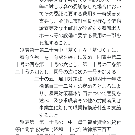
等に対し収容の委託をした場合におい
てその委託に要する費用を一時繰替え
支弁し、並びに市町村長が行なう健康
診査等及び市町村が設置する養護老人
ホーム等の設備に要する費用の一部を
負担すること。
別表第一第二十号中「基く」を「基づく」に、
「養育医療」を「育成医療」に改め、同表中第二
十号の四を第二十号の六とし、第二十号の三を第
二十号の四とし、同号の次に次の一号を加える。
二十の五
雇用対策法（昭和四十一年法
律第百三十二号）の定めるところによ
り、雇用対策基本計画について意見を
述べ、及び求職者その他の労働者又は
事業主に対して職業転換給付金を支給
すること。
別表第一第二十号の二中「母子福祉資金の貸付
等に関する法律（昭和二十七年法律第三百五十