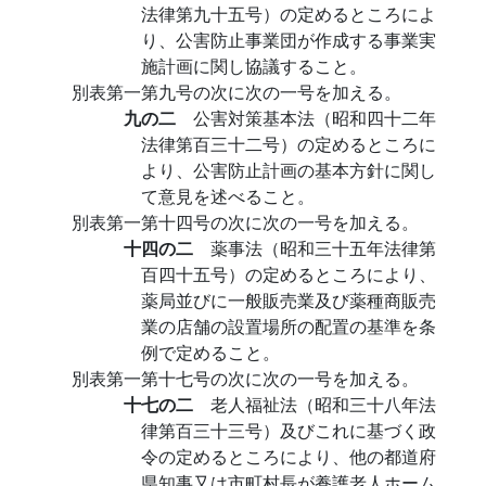
法律第九十五号）の定めるところによ
り、公害防止事業団が作成する事業実
施計画に関し協議すること。
別表第一第九号の次に次の一号を加える。
九の二
公害対策基本法（昭和四十二年
法律第百三十二号）の定めるところに
より、公害防止計画の基本方針に関し
て意見を述べること。
別表第一第十四号の次に次の一号を加える。
十四の二
薬事法（昭和三十五年法律第
百四十五号）の定めるところにより、
薬局並びに一般販売業及び薬種商販売
業の店舗の設置場所の配置の基準を条
例で定めること。
別表第一第十七号の次に次の一号を加える。
十七の二
老人福祉法（昭和三十八年法
律第百三十三号）及びこれに基づく政
令の定めるところにより、他の都道府
県知事又は市町村長が養護老人ホーム