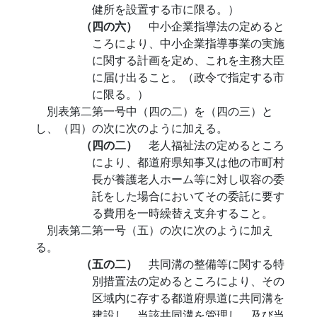
健所を設置する市に限る。）
（四の六）
中小企業指導法の定めると
ころにより、中小企業指導事業の実施
に関する計画を定め、これを主務大臣
に届け出ること。（政令で指定する市
に限る。）
別表第二第一号中（四の二）を（四の三）と
し、（四）の次に次のように加える。
（四の二）
老人福祉法の定めるところ
により、都道府県知事又は他の市町村
長が養護老人ホーム等に対し収容の委
託をした場合においてその委託に要す
る費用を一時繰替え支弁すること。
別表第二第一号（五）の次に次のように加え
る。
（五の二）
共同溝の整備等に関する特
別措置法の定めるところにより、その
区域内に存する都道府県道に共同溝を
建設し、当該共同溝を管理し、及び当