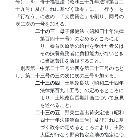
号）」を「母子福祉法（昭和三十九年法律第百二
十九号）及びこれに基づく政令」に、「行う」を
「行なう」に改め、「支度資金」を削り、同号の
次に次の一号を加える。
二十の三
母子保健法（昭和四十年法律
第百四十一号）の定めるところによ
り、養育医療等の給付を受けた者又は
その扶養義務者に負担能力がないとき
に当該費用を負担すること。
別表第一中第二十三号の四を第二十三号の七と
し、第二十三号の三の次に次の三号を加える。
二十三の四
土地改良法（昭和二十四年
法律第百九十五号）の定めるところに
より、土地改良長期計画について意見
を述べること。
二十三の五
野菜生産出荷安定法（昭和
四十一年法律第百三号）及びこれに基
づく政令の定めるところにより、主務
大臣が行なう野菜指定産地の指定につ