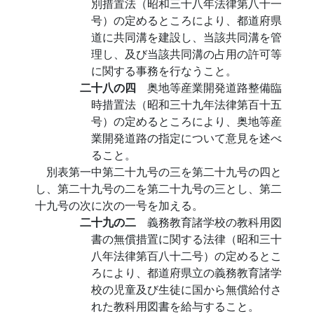
別措置法（昭和三十八年法律第八十一
号）の定めるところにより、都道府県
道に共同溝を建設し、当該共同溝を管
理し、及び当該共同溝の占用の許可等
に関する事務を行なうこと。
二十八の四
奥地等産業開発道路整備臨
時措置法（昭和三十九年法律第百十五
号）の定めるところにより、奥地等産
業開発道路の指定について意見を述べ
ること。
別表第一中第二十九号の三を第二十九号の四と
し、第二十九号の二を第二十九号の三とし、第二
十九号の次に次の一号を加える。
二十九の二
義務教育諸学校の教科用図
書の無償措置に関する法律（昭和三十
八年法律第百八十二号）の定めるとこ
ろにより、都道府県立の義務教育諸学
校の児童及び生徒に国から無償給付さ
れた教科用図書を給与すること。