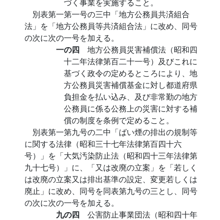
づく事業を実施すること。
別表第一第一号の三中「地方公務員共済組合
法」を「地方公務員等共済組合法」に改め、同号
の次に次の一号を加える。
一の四
地方公務員災害補償法（昭和四
十二年法律第百二十一号）及びこれに
基づく政令の定めるところにより、地
方公務員災害補償基金に対し都道府県
負担金を払い込み、及び非常勤の地方
公務員に係る公務上の災害に対する補
償の制度を条例で定めること。
別表第一第九号の二中「ばい煙の排出の規制等
に関する法律（昭和三十七年法律第百四十六
号）」を「大気汚染防止法（昭和四十三年法律第
九十七号）」に、「又は改廃の立案」を「若しく
は改廃の立案又は排出基準の設定、変更若しくは
廃止」に改め、同号を同表第九号の三とし、同号
の次に次の一号を加える。
九の四
公害防止事業団法（昭和四十年