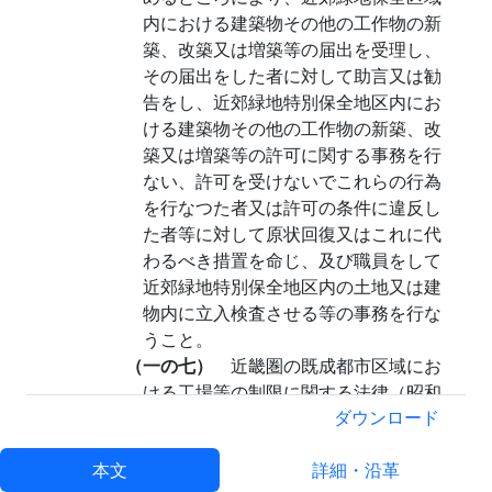
内における建築物その他の工作物の新
築、改築又は増築等の届出を受理し、
その届出をした者に対して助言又は勧
告をし、近郊緑地特別保全地区内にお
ける建築物その他の工作物の新築、改
築又は増築等の許可に関する事務を行
ない、許可を受けないでこれらの行為
を行なつた者又は許可の条件に違反し
た者等に対して原状回復又はこれに代
わるべき措置を命じ、及び職員をして
近郊緑地特別保全地区内の土地又は建
物内に立入検査させる等の事務を行な
うこと。
（一の七）
近畿圏の既成都市区域にお
ける工場等の制限に関する法律（昭和
三十九年法律第百四十四号）の定める
ダウンロード
ところにより、工場等制限区域内にお
本文
ける制限施設の新設又は増設の許可に
詳細・沿革