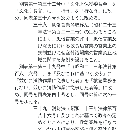
別表第一第三十二号中「文化財保護委員会」を
「文化庁長官」に、「行う」を「行なう」に改
め、同表第三十六号を次のように改める。
三十六
風俗営業等取締法（昭和二十三
年法律第百二十二号）の定めるところ
により、風俗営業の許可、風俗営業及
び深夜における飲食店営業の営業上の
規制並びに個室付浴場業の営業禁止地
域に関する条例を設けること。
別表第一第三十九号中「（昭和二十三年法律第
百八十六号）」を「及びこれに基づく政令」に、
「並びに消防作業に従事した者」を「救急業務を
行ない、並びに消防作業に従事した者等」に改
め、同号を同表第四十号とし、同号の前に次の一
号を加える。
三十九
消防法（昭和二十三年法律第百
八十六号）及びこれに基づく政令の定
めるところにより、救急業務を行なつ
ていない市町村の区域に係る高速自動