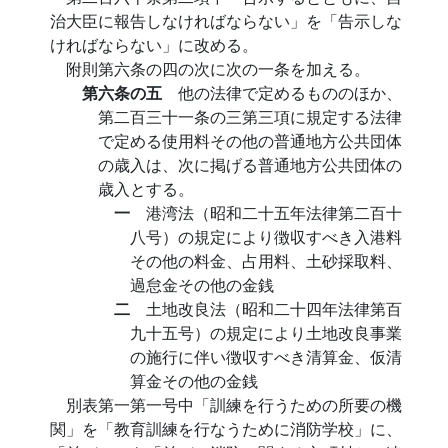
治大臣に報告しなければならない」を「告示しな
ければならない」に改める。
附則第六条の四の次に次の一条を加える。
第六条の五
他の法律で定めるもののほか、
第二百三十一条の三第三項に規定する法律
で定める使用料その他の普通地方公共団体
の歳入は、次に掲げる普通地方公共団体の
歳入とする。
一
港湾法（昭和二十五年法律第二百十
八号）の規定により徴収すべき入港料
その他の料金、占用料、土砂採取料、
過怠金その他の金銭
二
土地改良法（昭和二十四年法律第百
九十五号）の規定により土地改良事業
の施行に伴い徴収すべき清算金、仮清
算金その他の金銭
別表第一第一号中「訓練を行うための所要の機
関」を「教育訓練を行なうために消防学校」に、