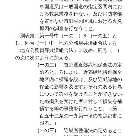
車国道又は一般国道の指定区間内にお
ける救急業務を行ない、及び消防本部
を置かない市町村の区域における火災
原因の調査を行なうこと。
別表第二第一号中（一の二）を（一の五）と
し、同号（一）中「地方公務員共済組合法」を
「地方公務員等共済組合法」に改め、同号（一）
の次に次のように加える。
（一の二）
首都圏近郊緑地保全法の定
めるところにより、近郊緑地特別保全
地区内に標識を設け、及び近郊緑地の
保全に影響を及ぼすおそれのある行為
について許可を受けることができない
ため損失を受けた者に対して損失を補
償する等の事務を行なうこと。（第二
百五十二条の十九第一項の指定都市に
限る。）
（一の三）
近畿圏整備法の定めるとこ