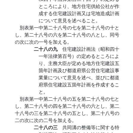
ところにより、地方住宅供給公社が作
成する住宅建設計画又は宅地造成計画
について意見を述べること。
別表第一中第二十八号の七を第二十八号の十と
し、第二十八号の六を第二十八号の八とし、同号
の次に次の一号を加える。
二十八の九
住宅建設計画法（昭和四十
一年法律第百号）の定めるところによ
り、主務大臣が定める地方住宅建設五
箇年計画及び都道府県公営住宅建設事
業量について意見を述べ、並びに都道
府県住宅建設五箇年計画を作成するこ
と。
別表第一中第二十八号の五を第二十八号の七と
し、第二十八号の四を第二十八号の六とし、第二
十八号の三を第二十八号の五とし、第二十八号の
二の次に次の二号を加える。
二十八の三
共同溝の整備等に関する特