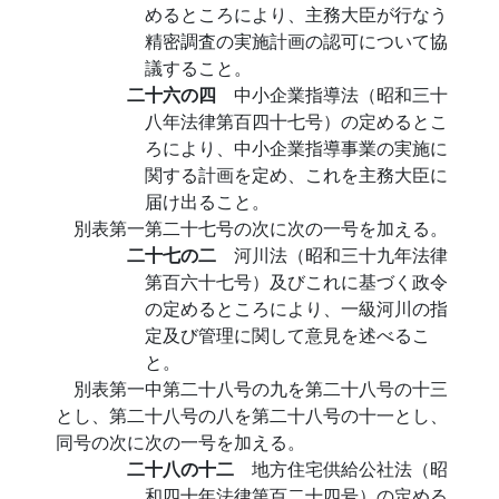
めるところにより、主務大臣が行なう
精密調査の実施計画の認可について協
議すること。
二十六の四
中小企業指導法（昭和三十
八年法律第百四十七号）の定めるとこ
ろにより、中小企業指導事業の実施に
関する計画を定め、これを主務大臣に
届け出ること。
別表第一第二十七号の次に次の一号を加える。
二十七の二
河川法（昭和三十九年法律
第百六十七号）及びこれに基づく政令
の定めるところにより、一級河川の指
定及び管理に関して意見を述べるこ
と。
別表第一中第二十八号の九を第二十八号の十三
とし、第二十八号の八を第二十八号の十一とし、
同号の次に次の一号を加える。
二十八の十二
地方住宅供給公社法（昭
和四十年法律第百二十四号）の定める