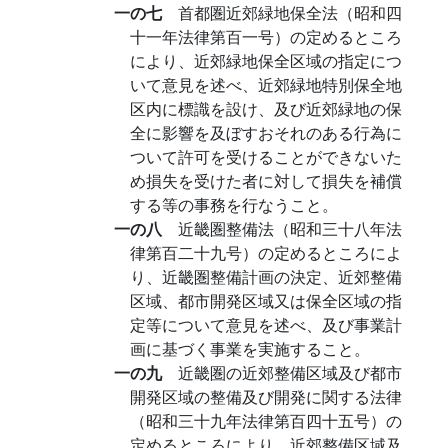
一の七
首都圏近郊緑地保全法（昭和四
十一年法律第百一号）の定めるところ
により、近郊緑地保全区域の指定につ
いて意見を述べ、近郊緑地特別保全地
区内に標識を設け、及び近郊緑地の保
全に影響を及ぼすおそれのある行為に
ついて許可を受けることができないた
め損失を受けた者に対して損失を補償
する等の事務を行なうこと。
一の八
近畿圏整備法（昭和三十八年法
律第百二十九号）の定めるところによ
り、近畿圏整備計画の決定、近郊整備
区域、都市開発区域又は保全区域の指
定等について意見を述べ、及び事業計
画に基づく事業を実施すること。
一の九
近畿圏の近郊整備区域及び都市
開発区域の整備及び開発に関する法律
（昭和三十九年法律第百四十五号）の
定めるところにより、近郊整備区域及