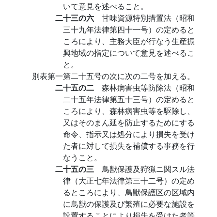
いて意見を述べること。
二十三の六
甘味資源特別措置法（昭和
三十九年法律第四十一号）の定めると
ころにより、主務大臣が行なう生産振
興地域の指定について意見を述べるこ
と。
別表第一第二十五号の次に次の二号を加える。
二十五の二
森林病害虫等防除法（昭和
二十五年法律第五十三号）の定めると
ころにより、森林病害虫等を駆除し、
又はそのまん延を防止するためにする
命令、指示又は処分により損失を受け
た者に対して損失を補償する事務を行
なうこと。
二十五の三
鳥獣保護及狩猟ニ関スル法
律（大正七年法律第三十二号）の定め
るところにより、鳥獣保護区の区域内
に鳥獣の保護及び繁殖に必要な施設を
設置することにより損失を受けた者等