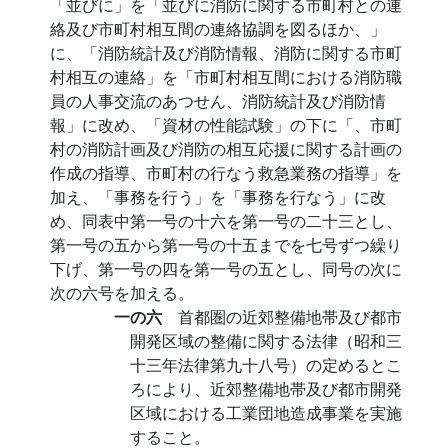
「並びに」を「並びに消防に関する市町村との連
絡及び市町村相互間の連絡協調を図るほか、」
に、「消防統計及び消防情報、消防に関する市町
村相互の連絡」を「市町村相互間における消防職
員の人事交流のあつせん、消防統計及び消防情
報」に改め、「資材の性能試験」の下に「、市町
村の消防計画及び消防の相互応援に関する計画の
作成の指導、市町村の行なう救急業務の指導」を
加え、「事務を行う」を「事務を行なう」に改
め、同表中第一号の十六を第一号の二十三とし、
第一号の五から第一号の十五までを七号ずつ繰り
下げ、第一号の四を第一号の五とし、同号の次に
次の六号を加える。
一の六
首都圏の近郊整備地帯及び都市
開発区域の整備に関する法律（昭和三
十三年法律第九十八号）の定めるとこ
ろにより、近郊整備地帯及び都市開発
区域における工業団地造成事業を実施
すること。