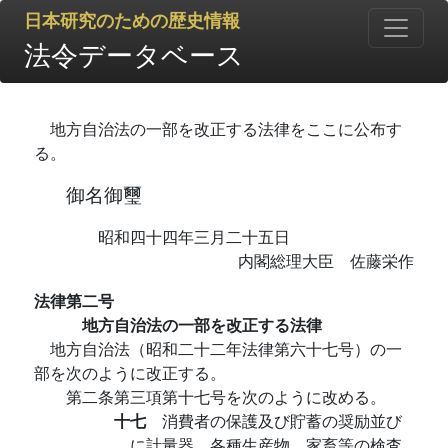
日本研究のための歴史情報
法令データベース
地方自治法の一部を改正する法律をここに公布す
る。
御名御璽
昭和四十四年三月二十五日
内閣総理大臣 佐藤栄作
法律第二号
地方自治法の一部を改正する法律
地方自治法（昭和二十二年法律第六十七号）の一
部を次のように改正する。
第二条第三項第十七号を次のように改める。
十七
消費者の保護及び貯蓄の奨励並び
に計量器、各種生産物、家畜等の検査