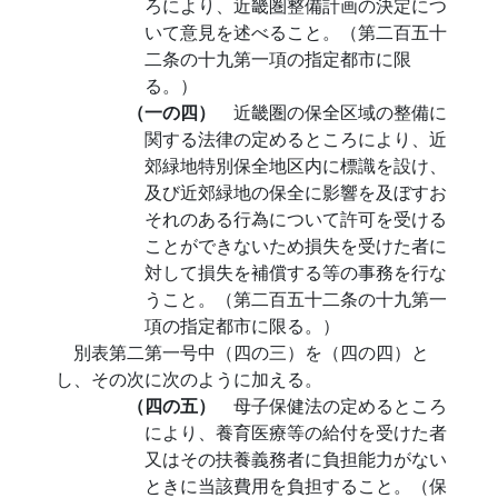
ろにより、近畿圏整備計画の決定につ
いて意見を述べること。（第二百五十
二条の十九第一項の指定都市に限
る。）
（一の四）
近畿圏の保全区域の整備に
関する法律の定めるところにより、近
郊緑地特別保全地区内に標識を設け、
及び近郊緑地の保全に影響を及ぼすお
それのある行為について許可を受ける
ことができないため損失を受けた者に
対して損失を補償する等の事務を行な
うこと。（第二百五十二条の十九第一
項の指定都市に限る。）
別表第二第一号中（四の三）を（四の四）と
し、その次に次のように加える。
（四の五）
母子保健法の定めるところ
により、養育医療等の給付を受けた者
又はその扶養義務者に負担能力がない
ときに当該費用を負担すること。（保