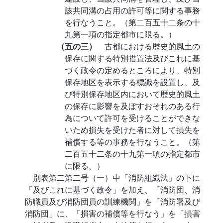
該共同溝の占用の許可等に関する事務
を行なうこと。（第二百五十二条の十
九第一項の指定都市に限る。）
（五の三）
古都における歴史的風土の
保存に関する特別措置法及びこれに基
づく政令の定めるところにより、特別
保存地区を表示する標識を設置し、及
び特別保存地区内において歴史的風土
の保存に影響を及ぼすおそれのある行
為について許可を受けることができな
いため損失を受けた者に対して損失を
補償する等の事務を行なうこと。（第
二百五十二条の十九第一項の指定都市
に限る。）
別表第二第二号（一）中「消防組織法」の下に
「及びこれに基づく政令」を加え、「消防団、消
防職員及び消防団員の訓練機関」を「消防署及び
消防団」に、「損害の補償等を行なう」を「損害