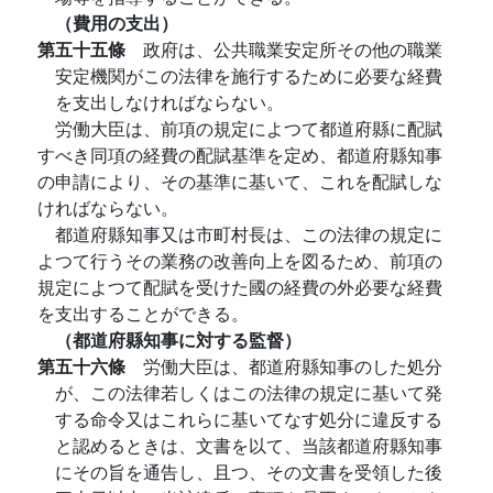
（費用の支出）
第五十五條
政府は、公共職業安定所その他の職業
安定機関がこの法律を施行するために必要な経費
を支出しなければならない。
労働大臣は、前項の規定によつて都道府縣に配賦
すべき同項の経費の配賦基準を定め、都道府縣知事
の申請により、その基準に基いて、これを配賦しな
ければならない。
都道府縣知事又は市町村長は、この法律の規定に
よつて行うその業務の改善向上を図るため、前項の
規定によつて配賦を受けた國の経費の外必要な経費
を支出することができる。
（都道府縣知事に対する監督）
第五十六條
労働大臣は、都道府縣知事のした処分
が、この法律若しくはこの法律の規定に基いて発
する命令又はこれらに基いてなす処分に違反する
と認めるときは、文書を以て、当該都道府縣知事
にその旨を通告し、且つ、その文書を受領した後