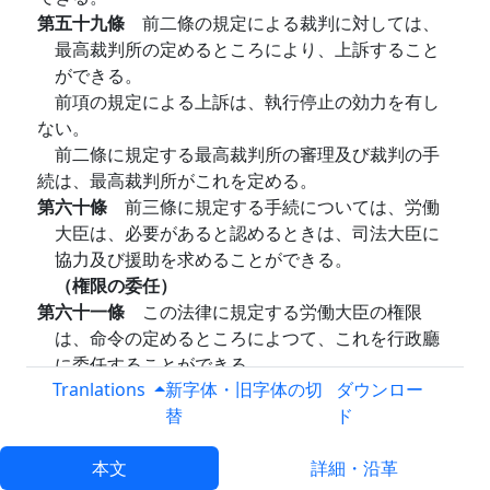
第五十九條
前二條の規定による裁判に対しては、
最高裁判所の定めるところにより、上訴すること
ができる。
前項の規定による上訴は、執行停止の効力を有し
ない。
前二條に規定する最高裁判所の審理及び裁判の手
続は、最高裁判所がこれを定める。
第六十條
前三條に規定する手続については、労働
大臣は、必要があると認めるときは、司法大臣に
協力及び援助を求めることができる。
（権限の委任）
第六十一條
この法律に規定する労働大臣の権限
は、命令の定めるところによつて、これを行政廳
に委任することができる。
Tranlations
（船員に対する適用除外）
新字体・旧字体の切
ダウンロー
第六十二條
この法律は、船員法第一條に規定する
替
ド
船員については、これを適用しない。
第五章 罰則
本文
詳細・沿革