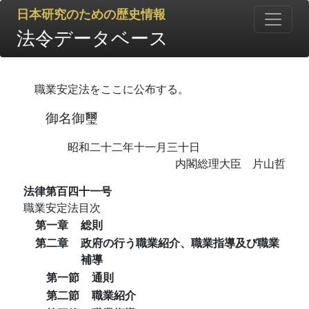
日本研究のための歴史情報
法令データベース
職業安定法をここに公布する。
御名御璽
昭和二十二年十一月三十日
内閣総理大臣 片山哲
法律第百四十一号
職業安定法目次
第一章
総則
第二章
政府の行う職業紹介、職業指導及び職業
補導
第一節
通則
第二節
職業紹介