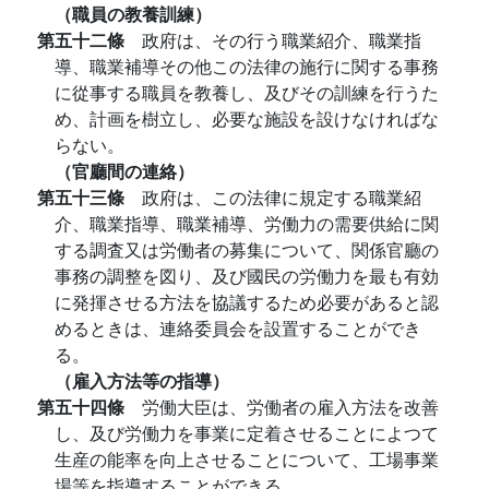
（職員の教養訓練）
第五十二條
政府は、その行う職業紹介、職業指
導、職業補導その他この法律の施行に関する事務
に從事する職員を教養し、及びその訓練を行うた
め、計画を樹立し、必要な施設を設けなければな
らない。
（官廳間の連絡）
第五十三條
政府は、この法律に規定する職業紹
介、職業指導、職業補導、労働力の需要供給に関
する調査又は労働者の募集について、関係官廳の
事務の調整を図り、及び國民の労働力を最も有効
に発揮させる方法を協議するため必要があると認
めるときは、連絡委員会を設置することができ
る。
（雇入方法等の指導）
第五十四條
労働大臣は、労働者の雇入方法を改善
し、及び労働力を事業に定着させることによつて
生産の能率を向上させることについて、工場事業
場等を指導することができる。