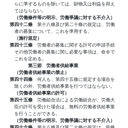
らに準ずるものを除いては、財物又は利益を與え
てはならない。
（労働條件等の明示、労働爭議に対する不介入）
第四十二條
第十八條及び第二十條の規定は、労働
者の募集について、これを準用する。
（施行規定）
第四十三條
労働者の募集に関する許可の申請手続
その他労働者の募集に関し必要な事項は、命令で
これを定める。
第三節 労働者供給事業
（労働者供給事業の禁止）
第四十四條
何人も、第四十五條に規定する場合を
除くの外、労働者供給事業を行つてはならない。
（労働者供給事業の許可）
第四十五條
労働組合法による労働組合が、労働大
臣の許可を受けた場合は、無料の労働者供給事業
を行うことができる。
（労働條件等の明示、労働爭議に対する不介入）
第四十六條
第十八條及び第二十條の規定は、前條