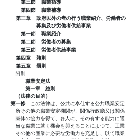
第三節
職業指導
第四節
職業補導
第三章
政府以外の者の行う職業紹介、労働者の
募集及び労働者供給事業
第一節
職業紹介
第二節
労働者の募集
第三節
労働者供給事業
第四章
雜則
第五章
罰則
附則
職業安定法
第一章 総則
（法律の目的）
第一條
この法律は、公共に奉仕する公共職業安定
所その他の職業安定機関が、関係行政廳又は関係
團体の協力を得て、各人に、その有する能力に適
当な職業に就く機会を與えることによつて、工業
その他の産業に必要な労働力を充足し、以て職業