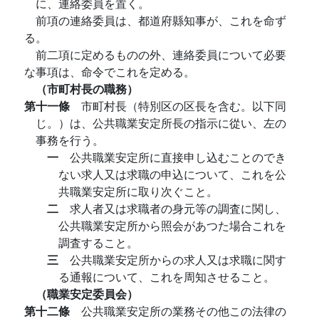
に、連絡委員を置く。
前項の連絡委員は、都道府縣知事が、これを命ず
る。
前二項に定めるものの外、連絡委員について必要
な事項は、命令でこれを定める。
（市町村長の職務）
第十一條
市町村長（特別区の区長を含む。以下同
じ。）は、公共職業安定所長の指示に從い、左の
事務を行う。
一
公共職業安定所に直接申し込むことのでき
ない求人又は求職の申込について、これを公
共職業安定所に取り次ぐこと。
二
求人者又は求職者の身元等の調査に関し、
公共職業安定所から照会があつた場合これを
調査すること。
三
公共職業安定所からの求人又は求職に関す
る通報について、これを周知させること。
（職業安定委員会）
第十二條
公共職業安定所の業務その他この法律の