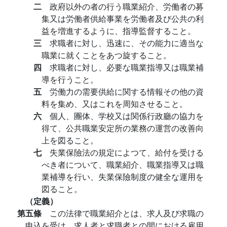
二
政府以外の者の行う職業紹介、労働者の募
集又は労働者供給事業を労働者及び公共の利
益を増進するように、指導監督すること。
三
求職者に対し、迅速に、その能力に適当な
職業に就くことをあつ旋すること。
四
求職者に対し、必要な職業指導又は職業補
導を行うこと。
五
労働力の需要供給に関する情報その他の資
料を集め、又はこれを周知させること。
六
個人、團体、学校又は関係行政廳の協力を
得て、公共職業安定所の業務の運営の改善向
上を図ること。
七
失業保險法の規定によつて、給付を受ける
べき者について、職業紹介、職業指導又は職
業補導を行い、失業保險制度の健全な運用を
図ること。
（定義）
第五條
この法律で職業紹介とは、求人及び求職の
申込を受け、求人者と求職者との間における雇用