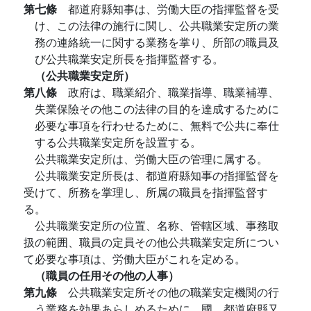
第七條
都道府縣知事は、労働大臣の指揮監督を受
け、この法律の施行に関し、公共職業安定所の業
務の連絡統一に関する業務を掌り、所部の職員及
び公共職業安定所長を指揮監督する。
（公共職業安定所）
第八條
政府は、職業紹介、職業指導、職業補導、
失業保險その他この法律の目的を達成するために
必要な事項を行わせるために、無料で公共に奉仕
する公共職業安定所を設置する。
公共職業安定所は、労働大臣の管理に属する。
公共職業安定所長は、都道府縣知事の指揮監督を
受けて、所務を掌理し、所属の職員を指揮監督す
る。
公共職業安定所の位置、名称、管轄区域、事務取
扱の範囲、職員の定員その他公共職業安定所につい
て必要な事項は、労働大臣がこれを定める。
（職員の任用その他の人事）
第九條
公共職業安定所その他の職業安定機関の行
う業務を効果あらしめるために、國、都道府縣又