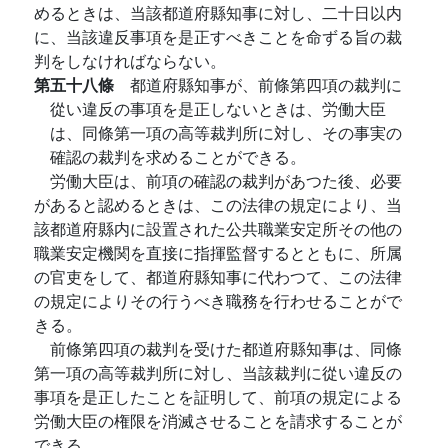
めるときは、当該都道府縣知事に対し、二十日以内
に、当該違反事項を是正すべきことを命ずる旨の裁
判をしなければならない。
第五十八條
都道府縣知事が、前條第四項の裁判に
從い違反の事項を是正しないときは、労働大臣
は、同條第一項の高等裁判所に対し、その事実の
確認の裁判を求めることができる。
労働大臣は、前項の確認の裁判があつた後、必要
があると認めるときは、この法律の規定により、当
該都道府縣内に設置された公共職業安定所その他の
職業安定機関を直接に指揮監督するとともに、所属
の官吏をして、都道府縣知事に代わつて、この法律
の規定によりその行うべき職務を行わせることがで
きる。
前條第四項の裁判を受けた都道府縣知事は、同條
第一項の高等裁判所に対し、当該裁判に從い違反の
事項を是正したことを証明して、前項の規定による
労働大臣の権限を消滅させることを請求することが
できる。