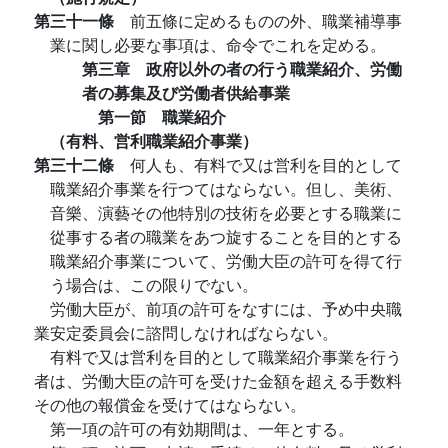
第三十一條
前五條に定めるものの外、職業補導事
業に関し必要な事項は、命令でこれを定める。
第三章 政府以外の者の行う職業紹介、労働
者の募集及び労働者供給事業
第一節 職業紹介
（有料、営利職業紹介事業）
第三十二條
何人も、有料で又は営利を目的として
職業紹介事業を行つてはならない。但し、美術、
音樂、演藝その他特別の技術を必要とする職業に
從事する者の職業をあつ旋することを目的とする
職業紹介事業について、労働大臣の許可を得て行
う場合は、この限りでない。
労働大臣が、前項の許可をなすには、予め中央職
業安定委員会に諮問しなければならない。
有料で又は営利を目的として職業紹介事業を行う
者は、労働大臣の許可を受けた金額を超える手数料
その他の報償金を受けてはならない。
第一項の許可の有効期間は、一年とする。