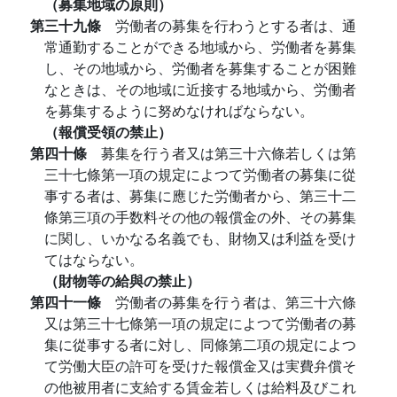
（募集地域の原則）
第三十九條
労働者の募集を行わうとする者は、通
常通勤することができる地域から、労働者を募集
し、その地域から、労働者を募集することが困難
なときは、その地域に近接する地域から、労働者
を募集するように努めなければならない。
（報償受領の禁止）
第四十條
募集を行う者又は第三十六條若しくは第
三十七條第一項の規定によつて労働者の募集に從
事する者は、募集に應じた労働者から、第三十二
條第三項の手数料その他の報償金の外、その募集
に関し、いかなる名義でも、財物又は利益を受け
てはならない。
（財物等の給與の禁止）
第四十一條
労働者の募集を行う者は、第三十六條
又は第三十七條第一項の規定によつて労働者の募
集に從事する者に対し、同條第二項の規定によつ
て労働大臣の許可を受けた報償金又は実費弁償そ
の他被用者に支給する賃金若しくは給料及びこれ