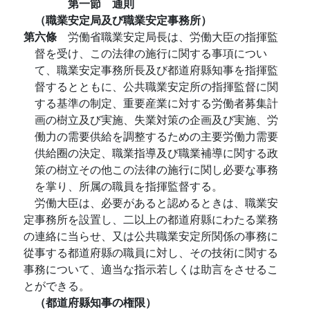
第一節 通則
（職業安定局及び職業安定事務所）
第六條
労働省職業安定局長は、労働大臣の指揮監
督を受け、この法律の施行に関する事項につい
て、職業安定事務所長及び都道府縣知事を指揮監
督するとともに、公共職業安定所の指揮監督に関
する基準の制定、重要産業に対する労働者募集計
画の樹立及び実施、失業対策の企画及び実施、労
働力の需要供給を調整するための主要労働力需要
供給圈の決定、職業指導及び職業補導に関する政
策の樹立その他この法律の施行に関し必要な事務
を掌り、所属の職員を指揮監督する。
労働大臣は、必要があると認めるときは、職業安
定事務所を設置し、二以上の都道府縣にわたる業務
の連絡に当らせ、又は公共職業安定所関係の事務に
從事する都道府縣の職員に対し、その技術に関する
事務について、適当な指示若しくは助言をさせるこ
とができる。
（都道府縣知事の権限）