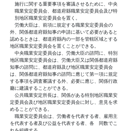
施行に関する重要事項を審議させるために、中央
職業安定委員会、都道府縣職業安定委員会及び特
別地区職業安定委員会を置く。
労働大臣は、前項に規定する職業安定委員会の
外、関係都道府縣知事の申請に基いて必要があると
認めるときは、都道府縣内の一部を管轄区域とする
地区職業安定委員会を置くことができる。
中央職業安定委員会は、労働大臣の諮問に、特別
地区職業安定委員会は、労働大臣又は関係都道府縣
知事の諮問に、都道府縣及び地区職業安定委員会
は、関係都道府縣知事の諮問に應じて第一項に規定
する事項を調査審議する外、必要に應じ、関係行政
廳に建議することができる。
公共職業安定所長は、関係がある特別地区職業安
定委員会及び地区職業安定委員会に対し、意見を求
めることができる。
職業安定委員会は、労働者を代表する者、雇用主
を代表する者及び公益を代表する者、各ゝ同数でこ
れを組織する。