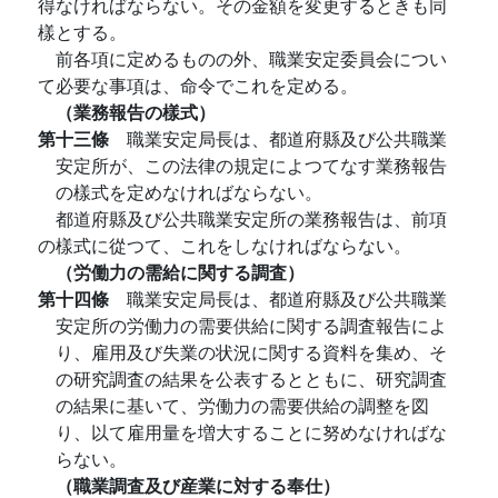
得なければならない。その金額を変更するときも同
樣とする。
前各項に定めるものの外、職業安定委員会につい
て必要な事項は、命令でこれを定める。
（業務報告の樣式）
第十三條
職業安定局長は、都道府縣及び公共職業
安定所が、この法律の規定によつてなす業務報告
の樣式を定めなければならない。
都道府縣及び公共職業安定所の業務報告は、前項
の樣式に從つて、これをしなければならない。
（労働力の需給に関する調査）
第十四條
職業安定局長は、都道府縣及び公共職業
安定所の労働力の需要供給に関する調査報告によ
り、雇用及び失業の状況に関する資料を集め、そ
の研究調査の結果を公表するとともに、研究調査
の結果に基いて、労働力の需要供給の調整を図
り、以て雇用量を増大することに努めなければな
らない。
（職業調査及び産業に対する奉仕）