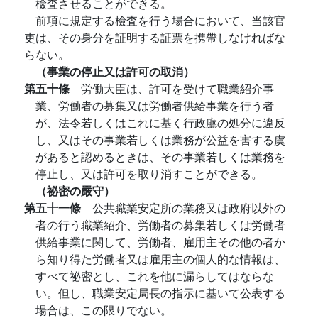
檢査させることができる。
前項に規定する檢査を行う場合において、当該官
吏は、その身分を証明する証票を携帶しなければな
らない。
（事業の停止又は許可の取消）
第五十條
労働大臣は、許可を受けて職業紹介事
業、労働者の募集又は労働者供給事業を行う者
が、法令若しくはこれに基く行政廳の処分に違反
し、又はその事業若しくは業務が公益を害する虞
があると認めるときは、その事業若しくは業務を
停止し、又は許可を取り消すことができる。
（祕密の嚴守）
第五十一條
公共職業安定所の業務又は政府以外の
者の行う職業紹介、労働者の募集若しくは労働者
供給事業に関して、労働者、雇用主その他の者か
ら知り得た労働者又は雇用主の個人的な情報は、
すべて祕密とし、これを他に漏らしてはならな
い。但し、職業安定局長の指示に基いて公表する
場合は、この限りでない。