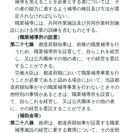
補導を加えることを必要とする者については、そ
の者の能力に適するよう補導の種目及び方法が選
定されなければならない。
職業補導には、共同作業施設及び共同作業特別施
設における作業の訓練を含むものとする。
（職業補導所の設置）
第二十七條
都道府縣知事は、前條の職業補導を行
うため、職業補導所を設置して、自らこれを経営
し、又は公共團体その他の者に、その経営を委託
することができる。
労働大臣は、都道府縣において職業補導事業を行
うことが必要であると認める場合において、当該都
道府縣知事がその職業補導事業を行わないときその
他特別の事情があるときは、職業補導所を設置し
て、自らこれを経営し、又は公共團体その他の者
に、その経営を委託することができる。
（補助金等）
第二十八條
政府は、都道府縣知事が設置する職業
補導施設の経営に要する費用について、その全部