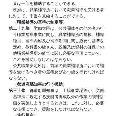
又は一部を補助することができる。
政府は、職業補導所において職業補導を受ける者
に対して、手当を支給することができる。
（職業補導の基準の制定等）
第二十九條
労働大臣は、公共團体その他の者の行
う職業補導事業に関し、職業補導所の規模、補導
種目、補導内容及び補導期間に関し必要な基準を
定め、教科書の編さん、設備又は資材の確保その
他職業補導所の経営に関し必要な事項について、
これを援助しなければならない。
公共職業安定所は、前項の職業補導所において補
導を受けるべき者の選考及びあつ旋を行わなければ
ならない。
（都道府縣知事の行う援助）
第三十條
都道府縣知事は、工場事業場等が、労働
基準法に規定する技能者養成以外の作業の訓練計
画を実施しようとするときは、これに対し、必要
な技術につき、援助をしなければならない。
（施行規定）