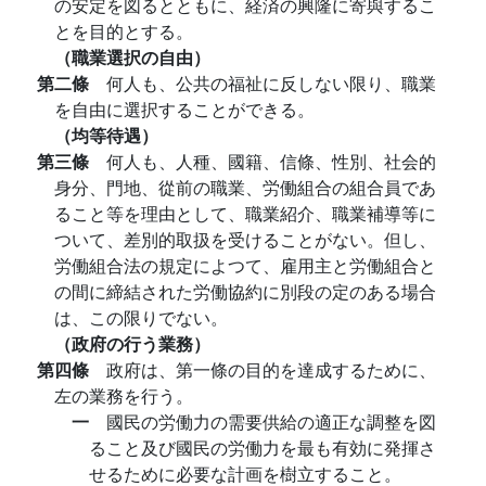
の安定を図るとともに、経済の興隆に寄與するこ
とを目的とする。
（職業選択の自由）
第二條
何人も、公共の福祉に反しない限り、職業
を自由に選択することができる。
（均等待遇）
第三條
何人も、人種、國籍、信條、性別、社会的
身分、門地、從前の職業、労働組合の組合員であ
ること等を理由として、職業紹介、職業補導等に
ついて、差別的取扱を受けることがない。但し、
労働組合法の規定によつて、雇用主と労働組合と
の間に締結された労働協約に別段の定のある場合
は、この限りでない。
（政府の行う業務）
第四條
政府は、第一條の目的を達成するために、
左の業務を行う。
一
國民の労働力の需要供給の適正な調整を図
ること及び國民の労働力を最も有効に発揮さ
せるために必要な計画を樹立すること。