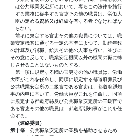
は公共職業安定所において、專らこの法律を施行
する業務に從事する官吏その他の職員は、労働大
臣の定める資格又は経驗を有する者でなければな
らない。
前項に規定する官吏その他の職員については、職
業安定機関に通ずる一定の基準によつて、勤続年数
の計算及び補職、給與その他の人事を行い、並びに
その意に反して、職業安定機関以外の機関の職に轉
じさせることはないものとする。
第一項に規定する國の官吏その他の職員は、労働
大臣がこれを任命し、同項に規定する都道府縣及び
公共職業安定所の二級官である官吏は、都道府縣知
事の内申に基いて、労働大臣がこれを任命し、同項
に規定する都道府縣及び公共職業安定所の三級官で
ある官吏その他の職員は、都道府縣知事がこれを任
命する。
（連絡委員）
第十條
公共職業安定所の業務を補助させるため