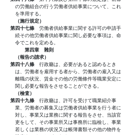
の労働組合の行う労働者供給事業について、これ
を準用する。
（施行規定）
第四十七條
労働者供給事業に関する許可の申請手
続その他労働者供給事業に関し必要な事項は、命
令でこれを定める。
第四章 雜則
（報告の請求）
第四十八條
行政廳は、必要があると認めるとき
は、労働者を雇用する者から、労働者の雇入又は
離職の状況、賃金その他の労働條件等職業安定に
関し必要な報告をさせることができる。
（檢査）
第四十九條
行政廳は、許可を受けて職業紹介事
業、労働者の募集又は労働者供給事業を行う者に
対し、事業又は業務に関する報告をさせ、当該官
吏をして、その事業所又は事務所に臨檢し、事業
若しくは業務の状況又は帳簿書類その他の物件を