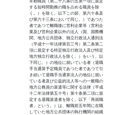
常勤職員（第二十八条の五第一項に規定
する短時間勤務の職を占める職員を除
く。）を除く。以下この節、第六十条及
び第六十三条において同じ。）であつた
者であつて離職後に営利企業等（営利企
業及び営利企業以外の法人（国、国際機
関、地方公共団体、独立行政法人通則法
（平成十一年法律第百三号）第二条第二
項に規定する特定独立行政法人及び特定
地方独立行政法人を除く。）をいう。以
下同じ。）の地位に就いている者（退職
手当通算予定職員であつた者であつて引
き続いて退職手当通算法人の地位に就い
ている者及び公益的法人等への一般職の
地方公務員の派遣等に関する法律（平成
十二年法律第五十号）第十条第二項に規
定する退職派遣者を除く。以下「再就職
者」という。）は、離職前五年間に在職
していた地方公共団体の執行機関の組織