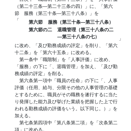
（第二十三条―第二十三条の四）」に、「第六
節 服務（第三十条―第三十八条）」を
「
第六節
服務（第三十条―第三十八条）
第六節の二
退職管理（第三十八条の二
―第三十八条の七）
」
に改め、「及び勤務成績の評定」を削り、「第六
十二条」を「第六十五条」に改める。
第一条中「職階制」を「人事評価」に改め、
「服務」の下に「、退職管理」を加え、「及び勤
務成績の評定」を削る。
第六条第一項中「職員の任命」の下に「、人事
評価（任用、給与、分限その他の人事管理の基礎
とするために、職員がその職務を遂行するに当た
り発揮した能力及び挙げた業績を把握した上で行
われる勤務成績の評価をいう。以下同じ。）」を
加える。
第七条第四項中「第八条第二項」を「次条第二
項」に改める。