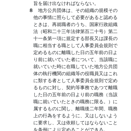
旨を届け出なければならない。
８
地方公共団体は、その組織の規模その
他の事情に照らして必要があると認める
ときは、再就職者のうち、国家行政組織
法（昭和二十三年法律第百二十号）第二
十一条第一項に規定する部長又は課長の
職に相当する職として人事委員会規則で
定めるものに離職した日の五年前の日よ
り前に就いていた者について、当該職に
就いていた時に在職していた地方公共団
体の執行機関の組織等の役職員又はこれ
に類する者として人事委員会規則で定め
るものに対し、契約等事務であつて離職
した日の五年前の日より前の職務（当該
職に就いていたときの職務に限る。）に
属するものに関し、離職後二年間、職務
上の行為をするように、又はしないよう
に要求し、又は依頼してはならないこと
を条例により定めることができる。