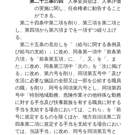
第二十三条の四
人事委員会は、人事評価
の実施に関し、任命権者に勧告すること
ができる。
第二十四条中第二項を削り、第三項を第二項と
し、第四項から第六項までを一項ずつ繰り上げ
る。
第二十五条の見出しを「（給与に関する条例及
び給与の支給）」に改め、同条第一項中「前条第
六項」を「前条第五項」に、「、又」を「、ま
た」に改め、同条第三項中「次の」を「次に掲げ
る」に改め、第六号を削り、同項第五号中「及び
生活に必要な施設の全部又は一部を公給する職員
の職」を削り、同号を同項第六号とし、同項第四
号中「特別地域勤務、危険作業その他特殊な勤務
に対する手当及び扶養親族を有する職員に対する
手当を支給する場合においては、これら」を「前
号に規定するものを除くほか、地方自治法第二百
四条第二項に規定する手当を支給する場合におい
ては、当該手当」に改め、同号を同項第五号と