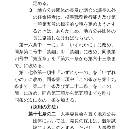
定める。
３
地方公共団体の長及び議会の議長以外
の任命権者は、標準職務遂行能力及び第
一項第五号の標準的な職を定めようとす
るときは、あらかじめ、地方公共団体の
長に協議しなければならない。
第十六条中「一に」を「いずれかに」に改め、
同条第二号中「禁錮」を「禁錮」に改め、同条第
四号中「第五章」を「第六十条から第六十三条ま
で」に改める。
第十七条第一項中「いずれか一の」を「いずれ
かの」に改め、同条第二項中「この条から第十九
条まで、第二十一条及び第二十二条」を「この
節」に改め、同条第三項から第五項までを削り、
同条の次に次の一条を加える。
（採用の方法）
第十七条の二
人事委員会を置く地方公共
団体においては、職員の採用は、競争試
験によるものとする。ただし、人事委員