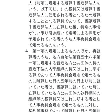
人（前項に規定する退職手当通算法人を
いう。以下同じ。）の役員又は退職手当
通算法人に使用される者となるため退職
することとなる職員であつて、当該退職
手当通算法人に在職した後、特別の事情
がない限り引き続いて選考による採用が
予定されている者のうち人事委員会規則
で定めるものをいう。
４
第一項の規定によるもののほか、再就
職者のうち、地方自治法第百五十八条第
一項に規定する普通地方公共団体の長の
直近下位の内部組織の長又はこれに準ず
る職であつて人事委員会規則で定めるも
のに離職した日の五年前の日より前に就
いていた者は、当該職に就いていた時に
在職していた地方公共団体の執行機関の
組織等の役職員又はこれに類する者とし
て人事委員会規則で定めるものに対し、
契約等事務であつて離職した日の五年前