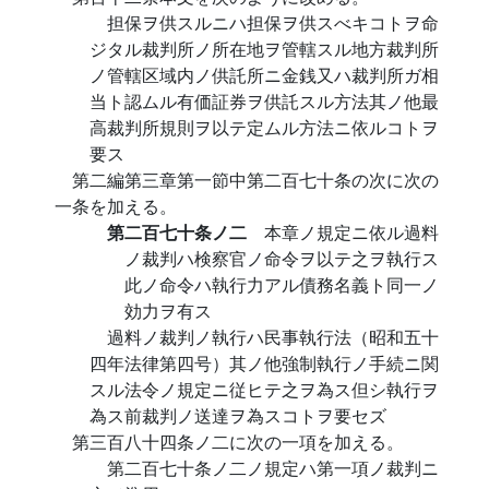
担保ヲ供スルニハ担保ヲ供スべキコトヲ命
ジタル裁判所ノ所在地ヲ管轄スル地方裁判所
ノ管轄区域内ノ供託所ニ金銭又ハ裁判所ガ相
当ト認ムル有価証券ヲ供託スル方法其ノ他最
高裁判所規則ヲ以テ定ムル方法ニ依ルコトヲ
要ス
第二編第三章第一節中第二百七十条の次に次の
一条を加える。
第二百七十条ノ二
本章ノ規定ニ依ル過料
ノ裁判ハ検察官ノ命令ヲ以テ之ヲ執行ス
此ノ命令ハ執行力アル債務名義ト同一ノ
効力ヲ有ス
過料ノ裁判ノ執行ハ民事執行法（昭和五十
四年法律第四号）其ノ他強制執行ノ手続ニ関
スル法令ノ規定ニ従ヒテ之ヲ為ス但シ執行ヲ
為ス前裁判ノ送達ヲ為スコトヲ要セズ
第三百八十四条ノ二に次の一項を加える。
第二百七十条ノ二ノ規定ハ第一項ノ裁判ニ