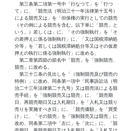
第三条第二項第一号中「行なつて」を「行つ
て」に、「競売法（明治三十一年法律第十五号）
による競売又は」を「但保権の実行としての競売
（その例による競売を含む。以下単に「競売」と
いう。）若しくは」に、「その強制執行」を「そ
の差押えに係る強制執行」に、「又は国税滞納処
分等」を「若しくは国税滞納処分等又はその仮差
押えの執行に係る強制執行」に改める。
第二章第四節の節名中「競売」を「強制競売、
競売」に改める。
第三十三条の見出しを「（強制競売及び競売の
特例）」に改め、同条第一項中「民事訴訟法（明
治二十三年法律第二十九号）又は競売法による競
売手続」を「強制競売又は競売」に、「競売期
日、再競売期日又は入札期日」を「入札又は競り
売りを実施すべき日」に、「競売価額」を「買受
け」に、「その競売」を「強制競売又は競売」に
改め、同条第二項中「左に」を「次に」に、「競
売期日、再競売期日又は入札期日」を「入札又は