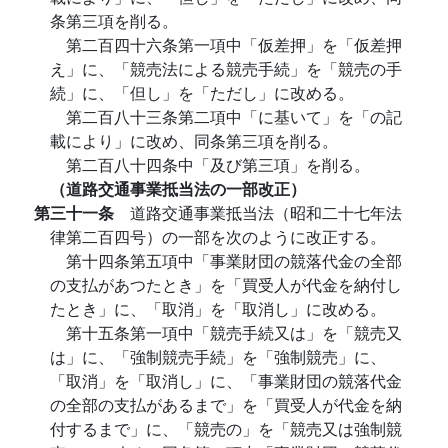
条第三項を削る。
第二百四十六条第一項中「仮差押」を「仮差押
え」に、「競売法による競売手続」を「競売の手
続」に、「但し」を「ただし」に改める。
第二百八十三条第二項中「に基いて」を「の記
載により」に改め、同条第三項を削る。
第二百八十四条中「及び第三項」を削る。
（道路交通事業抵当法の一部改正）
第三十一条
道路交通事業抵当法（昭和二十七年法
律第二百四号）の一部を次のように改正する。
第十四条第五項中「事業財団の競落代金の全部
の支払があつたとき」を「買受人が代金を納付し
たとき」に、「取消」を「取消し」に改める。
第十五条第一項中「競売手続又は」を「競売又
は」に、「強制競売手続」を「強制競売」に、
「取消」を「取消し」に、「事業財団の競落代金
の全部の支払があるまで」を「買受人が代金を納
付するまで」に、「競売の」を「競売又は強制競