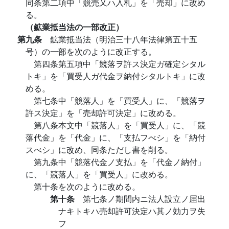
同条第二項中「競売又ハ入札」を「売却」に改め
る。
（鉱業抵当法の一部改正）
第九条
鉱業抵当法（明治三十八年法律第五十五
号）の一部を次のように改正する。
第四条第五項中「競落ヲ許ス決定ガ確定シタル
トキ」を「買受人ガ代金ヲ納付シタルトキ」に改
める。
第七条中「競落人」を「買受人」に、「競落ヲ
許ス決定」を「売却許可決定」に改める。
第八条本文中「競落人」を「買受人」に、「競
落代金」を「代金」に、「支払フべシ」を「納付
スべシ」に改め、同条ただし書を削る。
第九条中「競落代金ノ支払」を「代金ノ納付」
に、「競落人」を「買受人」に改める。
第十条を次のように改める。
第十条
第七条ノ期間内ニ法人設立ノ届出
ナキトキハ売却許可決定ハ其ノ効力ヲ失
フ