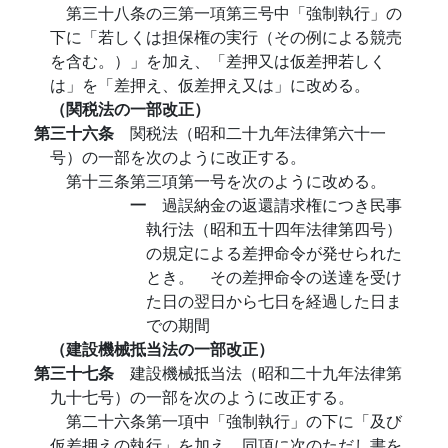
第三十八条の三第一項第三号中「強制執行」の
下に「若しくは担保権の実行（その例による競売
を含む。）」を加え、「差押又は仮差押若しく
は」を「差押え、仮差押え又は」に改める。
（関税法の一部改正）
第三十六条
関税法（昭和二十九年法律第六十一
号）の一部を次のように改正する。
第十三条第三項第一号を次のように改める。
一
過誤納金の返還請求権につき民事
執行法（昭和五十四年法律第四号）
の規定による差押命令が発せられた
とき。 その差押命令の送達を受け
た日の翌日から七日を経過した日ま
での期間
（建設機械抵当法の一部改正）
第三十七条
建設機械抵当法（昭和二十九年法律第
九十七号）の一部を次のように改正する。
第二十六条第一項中「強制執行」の下に「及び
仮差押えの執行」を加え、同項に次のただし書を