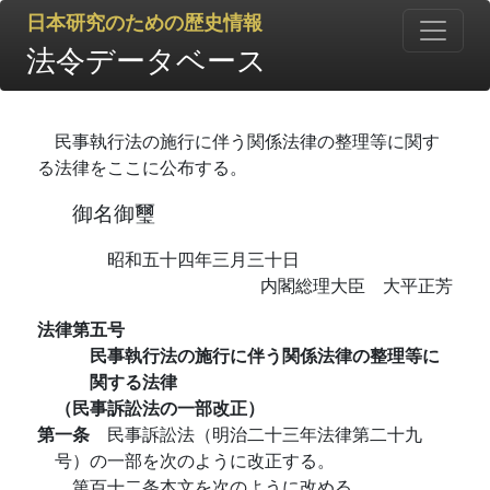
日本研究のための歴史情報
法令データベース
民事執行法の施行に伴う関係法律の整理等に関す
る法律をここに公布する。
御名御璽
昭和五十四年三月三十日
内閣総理大臣 大平正芳
法律第五号
民事執行法の施行に伴う関係法律の整理等に
関する法律
（民事訴訟法の一部改正）
第一条
民事訴訟法（明治二十三年法律第二十九
号）の一部を次のように改正する。
第百十二条本文を次のように改める。