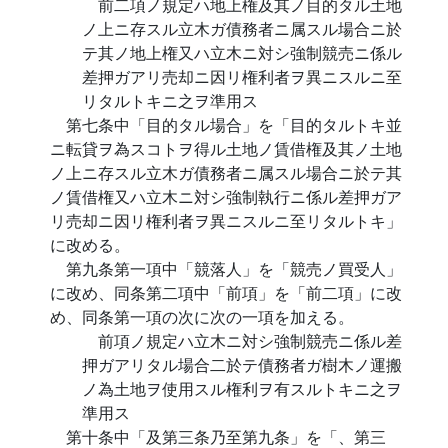
前二項ノ規定ハ地上権及其ノ目的タル土地
ノ上ニ存スル立木ガ債務者ニ属スル場合ニ於
テ其ノ地上権又ハ立木ニ対シ強制競売ニ係ル
差押ガアリ売却ニ因リ権利者ヲ異ニスルニ至
リタルトキニ之ヲ準用ス
第七条中「目的タル場合」を「目的タルトキ並
ニ転貸ヲ為スコトヲ得ル土地ノ賃借権及其ノ土地
ノ上ニ存スル立木ガ債務者ニ属スル場合ニ於テ其
ノ賃借権又ハ立木ニ対シ強制執行ニ係ル差押ガア
リ売却ニ因リ権利者ヲ異ニスルニ至リタルトキ」
に改める。
第九条第一項中「競落人」を「競売ノ買受人」
に改め、同条第二項中「前項」を「前二項」に改
め、同条第一項の次に次の一項を加える。
前項ノ規定ハ立木ニ対シ強制競売ニ係ル差
押ガアリタル場合二於テ債務者ガ樹木ノ運搬
ノ為土地ヲ使用スル権利ヲ有スルトキニ之ヲ
準用ス
第十条中「及第三条乃至第九条」を「、第三