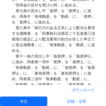
「売得金の交付を受けた時」に改める。
第七条の見出し中「差押」を「差押え」に改
め、同条中「有体動産」を「動産」に、「差押」
を「差押え」に改める。
第八条中「執行力のある正本により配当を要求
する債権者」を「民事執行法第百二十五条第三項
前段の規定により配当要求の効力が生じた申立て
に係る債権者」に、「有体動産」を「動産」に改
める。
第十一条の見出し中「仮差押」を「仮差押え」
に改め、同条第一項中「差押」を「差押え」に、
「有体動産」を「動産」に、「仮差押」を「仮差
押え」に、「参加差押」を「参加差押え」に改
め、同条第二項中「有体動産」を「動産」に、
「仮差押」を「仮差押え」に、「参加差押」を
「参加差押え」に改め、同条第三項中「仮差押」
ダウンロード
を「仮差押え」に、「有体動産」を「動産」に改
める。
本文
詳細・沿革