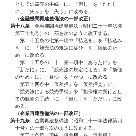
としての競売の手続」に、「但し」を「ただし」
に、「失ふ」を「失う」に改める。
（金融機関再建整備法の一部改正）
第十八条
金融機関再建整備法（昭和二十一年法律
第三十九号）の一部を次のように改正する。
第二十五条の七第一項中「払込を」を「払込み
を」に、「競売法の規定に従ひ」を「換価のた
め」に改める。
第二十五条の二十二第一項中「あらたに」を
「新たに」に、「競売法の規定による」を「換価
のため」に、「且つ」を「かつ」に改める。
第五十四条中「仮差押」を「仮差押え」に、
「競売法による競売手続」を「担保権の実行とし
ての競売の手続」に、「但し」を「ただし」に改
める。
（企業再建整備法の一部改正）
第十九条
企業再建整備法（昭和二十一年法律第四
十号）の一部を次のように改正する。
第三十条第一項中「仮差押」を「仮差押え」