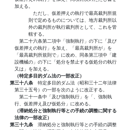
加える。
ただし、仮差押えの執行で最高裁判所規
則で定めるものについては、地方裁判所以
外の裁判所が執行裁判所として、これを管
轄する。
第二十六条第二項中「強制執行」の下に「及び
仮差押えの執行」を加え、「最高裁判所が」を
「最高裁判所規則で」に改め、同条第三項中「建
設機械の」の下に「処分を禁止する仮処分の執行
又は」を加える。
（特定多目的ダム法の一部改正）
第三十八条
特定多目的ダム法（昭和三十二年法律
第三十五号）の一部を次のように改正する。
第二十一条中「及び強制執行」を「、強制執
行、仮差押え及び仮処分」に改める。
（滞納処分と強制執行等との手続の調整に関する
法律の一部改正）
第三十九条
滞納処分と強制執行等との手続の調整