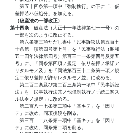
第五十四条第一項中「強制執行」の下に「、仮
差押若ハ仮処分」を加える。
（破産法の一部改正）
第十四条
破産法（大正十一年法律第七十一号）の
一部を次のように改正する。
第六条第三項ただし書中「民事訴訟法第五百七
十条第一項第四号第七号」を「民事執行法（昭和
五十四年法律第四号）第百三十一条第四号及第五
号」に、「同条第四項ノ規定二依リ差押ノ承諾ア
リタルモノ及」を「同法第百三十二条第一項ノ規
定二依リ差押ガ許サレタルモノ並」に改める。
第二百二条及び第二百三条第一項中「民事訴訟
法」を「民事執行法其ノ他強制執行ノ手続ニ関ス
ル法令ノ規定」に改める。
第二百八十七条第二項中「基キテ」を「因リ
テ」に改め、同項後段を削る。
第三百二十八条第一項中「基キテ」を「因リ
テ」に改め、同条第二項を削る。