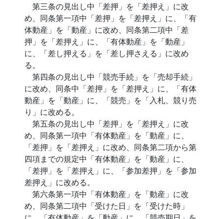
第三条の見出し中「差押」を「差押え」に改
め、同条第一項中「差押」を「差押え」に、「有
体動産」を「動産」に改め、同条第二項中「差
押」を「差押え」に、「有体動産」を「動産」
に、「差し押える」を「差し押さえる」に改め
る。
第四条の見出し中「競売手続」を「売却手続」
に改め、同条中「差押」を「差押え」に、「有体
動産」を「動産」に、「競売」を「入札、競り売
り」に改める。
第五条の見出し中「差押」を「差押え」に改
め、同条第一項中「有体動産」を「動産」に、
「差押」を「差押え」に改め、同条第二項から第
四項までの規定中「有体動産」を「動産」に、
「差押」を「差押え」に、「参加差押」を「参加
差押え」に改める。
第六条第一項中「有体動産」を「動産」に改
め、同条第二項中「受けた日」を「受けた時」
に、「有体動産」を「動産」に、「競売期日」を