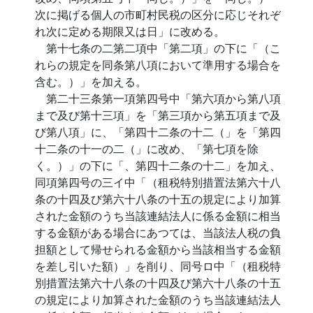
次に掲げる個人の市町村民税の区分に応じそれぞ
れ次に定める期限又は日」に改める。
第十七条の二第二項中「第二項」の下に「（こ
れらの規定を同条第八項において準用する場合を
含む。）」を加える。
第二十三条第一項第四号中「第六項から第八項
まで及び第十三項」を「第三項から第五項まで及
び第八項」に、「第四十二条の十二（」を「第四
十二条の十一の二（」に改め、「第七項を除
く。）」の下に「、第四十二条の十二」を加え、
同項第四号の三イ中「（租税特別措置法第六十八
条の十四及び第六十八条の十五の規定により加算
された金額のうち当該連結法人に係る金額に相当
する金額がある場合にあつては、当該法人税の負
担額として帰せられる金額から当該相当する金額
を差し引いた額）」を削り、同号ロ中「（租税特
別措置法第六十八条の十四及び第六十八条の十五
の規定により加算された金額のうち当該連結法人