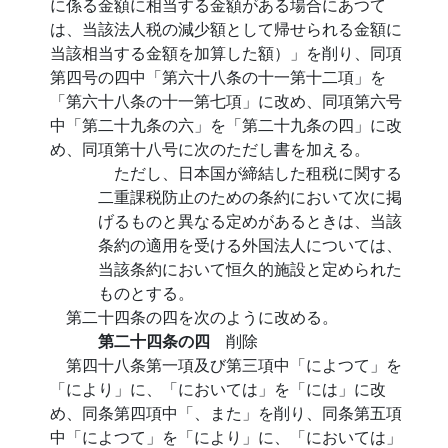
に係る金額に相当する金額がある場合にあつて
は、当該法人税の減少額として帰せられる金額に
当該相当する金額を加算した額）」を削り、同項
第四号の四中「第六十八条の十一第十二項」を
「第六十八条の十一第七項」に改め、同項第六号
中「第二十九条の六」を「第二十九条の四」に改
め、同項第十八号に次のただし書を加える。
ただし、日本国が締結した租税に関する
二重課税防止のための条約において次に掲
げるものと異なる定めがあるときは、当該
条約の適用を受ける外国法人については、
当該条約において恒久的施設と定められた
ものとする。
第二十四条の四を次のように改める。
第二十四条の四
削除
第四十八条第一項及び第三項中「によつて」を
「により」に、「においては」を「には」に改
め、同条第四項中「、また」を削り、同条第五項
中「によつて」を「により」に、「においては」