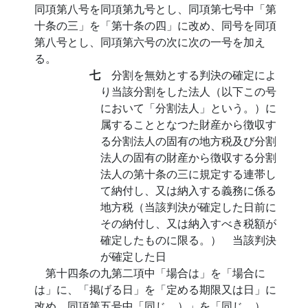
同項第八号を同項第九号とし、同項第七号中「第
十条の三」を「第十条の四」に改め、同号を同項
第八号とし、同項第六号の次に次の一号を加え
る。
七
分割を無効とする判決の確定によ
り当該分割をした法人（以下この号
において「分割法人」という。）に
属することとなつた財産から徴収す
る分割法人の固有の地方税及び分割
法人の固有の財産から徴収する分割
法人の第十条の三に規定する連帯し
て納付し、又は納入する義務に係る
地方税（当該判決が確定した日前に
その納付し、又は納入すべき税額が
確定したものに限る。） 当該判決
が確定した日
第十四条の九第二項中「場合は」を「場合に
は」に、「掲げる日」を「定める期限又は日」に
改め、同項第五号中「同じ。）」を「同じ。）