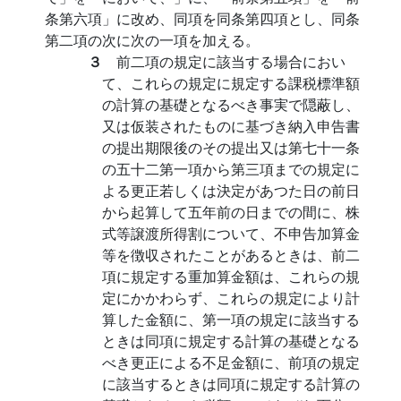
条第六項」に改め、同項を同条第四項とし、同条
第二項の次に次の一項を加える。
３
前二項の規定に該当する場合におい
て、これらの規定に規定する課税標準額
の計算の基礎となるべき事実で隠蔽し、
又は仮装されたものに基づき納入申告書
の提出期限後のその提出又は第七十一条
の五十二第一項から第三項までの規定に
よる更正若しくは決定があつた日の前日
から起算して五年前の日までの間に、株
式等譲渡所得割について、不申告加算金
等を徴収されたことがあるときは、前二
項に規定する重加算金額は、これらの規
定にかかわらず、これらの規定により計
算した金額に、第一項の規定に該当する
ときは同項に規定する計算の基礎となる
べき更正による不足金額に、前項の規定
に該当するときは同項に規定する計算の