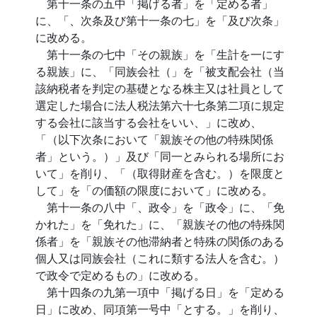
第十一条の五中「掲げる者」を「定める者」
に、「、次条及び第十一条の七」を「及び次条」
に改める。
第十一条の七中「その親族」を「生計を一にす
る親族」に、「同族会社（」を「被支配会社（当
該納税者を判定の基礎となる株主又は社員として
選定した場合に法人税法第六十七条第二項に規定
する会社に該当する会社をいい、」に改め、
「（以下次条において「親族その他の特殊関係
者」という。）」及び「同一とみられる場所にお
いて」を削り、「（取得財産を含む。）を限度と
して」を「の価額の限度において」に改める。
第十一条の八中「、政令」を「政令」に、「免
かれた」を「免れた」に、「親族その他の特殊関
係者」を「親族その他滞納者と特殊の関係のある
個人又は同族会社（これに類する法人を含む。）
で政令で定めるもの」に改める。
第十四条の九第一項中「掲げる日」を「定める
日」に改め、同項第一号中「とする。」を削り、