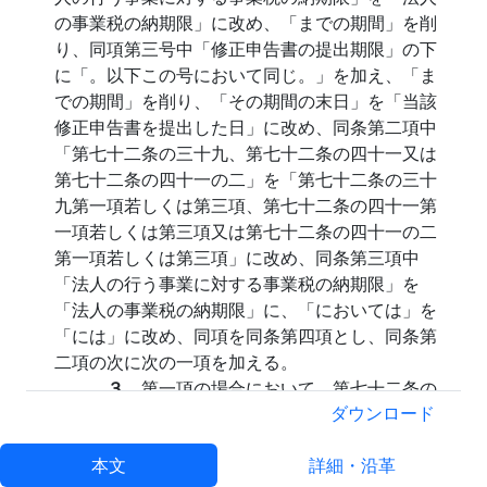
の事業税の納期限」に改め、「までの期間」を削
り、同項第三号中「修正申告書の提出期限」の下
に「。以下この号において同じ。」を加え、「ま
での期間」を削り、「その期間の末日」を「当該
修正申告書を提出した日」に改め、同条第二項中
「第七十二条の三十九、第七十二条の四十一又は
第七十二条の四十一の二」を「第七十二条の三十
九第一項若しくは第三項、第七十二条の四十一第
一項若しくは第三項又は第七十二条の四十一の二
第一項若しくは第三項」に改め、同条第三項中
「法人の行う事業に対する事業税の納期限」を
「法人の事業税の納期限」に、「においては」を
「には」に改め、同項を同条第四項とし、同条第
二項の次に次の一項を加える。
３
第一項の場合において、第七十二条の
三十三第二項又は第三項の規定による修
ダウンロード
正申告書の提出があつたとき（当該修正
本文
申告書に係る事業税について第七十二条
詳細・沿革