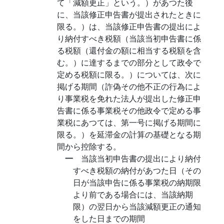
て「減額更正」という。）があつた後
に、当該修正申告書が提出されたときに
限る。）は、当該修正申告書の提出によ
り納付すべき税額（当該当初申告書に係
る税額（還付金の額に相当する税額を含
む。）に達するまでの部分として政令で
定める税額に限る。）については、次に
掲げる期間（詐偽その他不正の行為によ
り事業税を免れた法人が提出した修正申
告書に係る事業税その他政令で定める事
業税にあつては、第一号に掲げる期間に
限る。）を延滞金の計算の基礎となる期
間から控除する。
一
当該当初申告書の提出により納付
すべき税額の納付があつた日（その
日が当該申告に係る事業税の納期限
より前である場合には、当該納期
限）の翌日から当該減額更正の通知
をした日までの期間