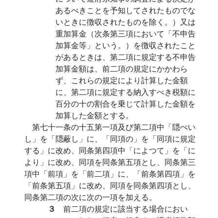
あるべきことを予知してされたものでな
いときに徴収されたものを除く。）又は
重加算金（次条第三項において「不申告
加算金等」という。）を徴収されたこと
があるときは、第二項に規定する不申告
加算金額は、前二項の規定にかかわら
ず、これらの規定により計算した金額
に、第二項に規定する納入すべき税額に
百分の十の割合を乗じて計算した金額を
加算した金額とする。
第七十一条の十五第一項及び第二項中「隠ぺい
し」を「隠蔽し」に、「同項の」を「同項に規定
する」に改め、同条第四項中「によつて」を「に
より」に改め、同項を同条第五項とし、同条第三
項中「前項」を「前二項」に、「前条第四項」を
「前条第五項」に改め、同項を同条第四項とし、
同条第二項の次に次の一項を加える。
３
前二項の規定に該当する場合におい