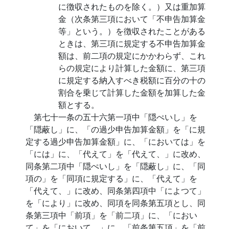
に徴収されたものを除く。）又は重加算
金（次条第三項において「不申告加算金
等」という。）を徴収されたことがある
ときは、第三項に規定する不申告加算金
額は、前二項の規定にかかわらず、これ
らの規定により計算した金額に、第三項
に規定する納入すべき税額に百分の十の
割合を乗じて計算した金額を加算した金
額とする。
第七十一条の五十六第一項中「隠ぺいし」を
「隠蔽し」に、「の過少申告加算金額」を「に規
定する過少申告加算金額」に、「においては」を
「には」に、「代えて」を「代えて、」に改め、
同条第二項中「隠ぺいし」を「隠蔽し」に、「同
項の」を「同項に規定する」に、「代えて」を
「代えて、」に改め、同条第四項中「によつて」
を「により」に改め、同項を同条第五項とし、同
条第三項中「前項」を「前二項」に、「におい
て」を「において、」に、「前条第五項」を「前