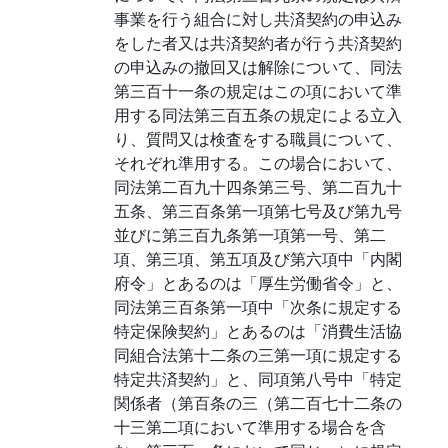
事業を行う組合に対し共済契約の申込み
をした者又は共済契約者が行う共済契約
の申込みの撤回又は解除について、同法
第三百十一条の規定はこの項において準
用する同法第三百五条の規定による立入
り、質問又は検査をする職員について、
それぞれ準用する。この場合において、
同法第二百九十四条第三号、第二百九十
五条、第三百条第一項第七号及び第九号
並びに第三百九条第一項第一号、第二
項、第三項、第五項及び第六項中「内閣
府令」とあるのは「厚生労働省令」と、
同法第三百条第一項中「次条に規定する
特定保険契約」とあるのは「消費生活協
同組合法第十二条の三第一項に規定する
特定共済契約」と、同項第八号中「特定
関係者（第百条の三（第二百七十二条の
十三第二項において準用する場合を含