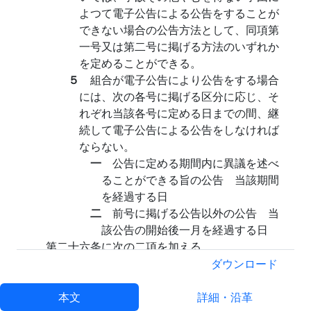
よつて電子公告による公告をすることが
できない場合の公告方法として、同項第
一号又は第二号に掲げる方法のいずれか
を定めることができる。
５
組合が電子公告により公告をする場合
には、次の各号に掲げる区分に応じ、そ
れぞれ当該各号に定める日までの間、継
続して電子公告による公告をしなければ
ならない。
一
公告に定める期間内に異議を述べ
ることができる旨の公告 当該期間
を経過する日
二
前号に掲げる公告以外の公告 当
該公告の開始後一月を経過する日
第二十六条に次の二項を加える。
６
組合が電子公告によりこの法律その他
ダウンロード
の法令の規定による公告をする場合につ
いては、会社法第九百四十条第三項、第
本文
詳細・沿革