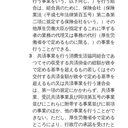
行う事業をいう。以下同じ。）を行う組
合は、組合員のために、保険会社（保険
業法（平成七年法律第百五号）第二条第
二項に規定する保険会社をいう。）その
他厚生労働大臣が指定するこれに準ずる
者の業務の代理又は事務の代行（厚生労
働省令で定めるものに限る。）の事業を
行うことができる。
３
共済事業を行う消費生活協同組合であ
つてその収受する共済掛金の総額が政令
で定める基準を超えるもの若しくはその
交付する共済金額が政令で定める基準を
超えるもの又は共済事業を行う連合会
は、第一項の規定にかかわらず、共済事
業、受託共済事業及び同項第五号の事業
並びにこれらに附帯する事業並びに前項
の事業のほか、他の事業を行うことがで
きない。ただし、厚生労働省令で定める
ところにより、行政庁の承認を受けたと