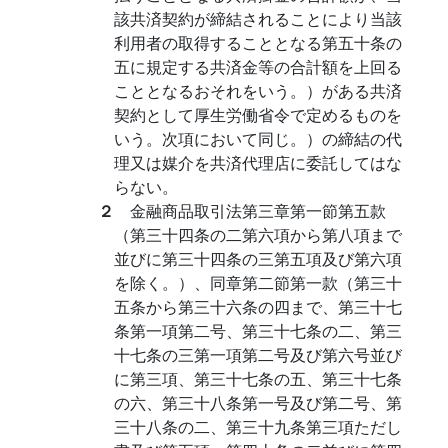
該共済契約が締結されることにより当該
利用者の取得することとなる第五十条の
五に規定する共済金等の合計額を上回る
こととなるおそれをいう。）がある共済
契約として厚生労働省令で定めるものを
いう。次項において同じ。）の締結の代
理又は媒介を共済代理店に委託してはな
らない。
２
金融商品取引法第三章第一節第五款
（第三十四条の二第六項から第八項まで
並びに第三十四条の三第五項及び第六項
を除く。）、同章第二節第一款（第三十
五条から第三十六条の四まで、第三十七
条第一項第二号、第三十七条の二、第三
十七条の三第一項第二号及び第六号並び
に第三項、第三十七条の五、第三十七条
の六、第三十八条第一号及び第二号、第
三十八条の二、第三十九条第三項ただし