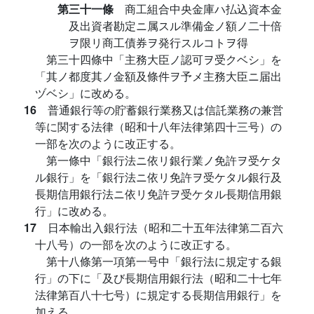
第三十一條
商工組合中央金庫ハ払込資本金
及出資者勘定ニ属スル準備金ノ額ノ二十倍
ヲ限リ商工債券ヲ発行スルコトヲ得
第三十四條中「主務大臣ノ認可ヲ受クベシ」を
「其ノ都度其ノ金額及條件ヲ予メ主務大臣ニ届出
ヅベシ」に改める。
16
普通銀行等の貯蓄銀行業務又は信託業務の兼営
等に関する法律（昭和十八年法律第四十三号）の
一部を次のように改正する。
第一條中「銀行法ニ依リ銀行業ノ免許ヲ受ケタ
ル銀行」を「銀行法ニ依リ免許ヲ受ケタル銀行及
長期信用銀行法ニ依リ免許ヲ受ケタル長期信用銀
行」に改める。
17
日本輸出入銀行法（昭和二十五年法律第二百六
十八号）の一部を次のように改正する。
第十八條第一項第一号中「銀行法に規定する銀
行」の下に「及び長期信用銀行法（昭和二十七年
法律第百八十七号）に規定する長期信用銀行」を
加える。