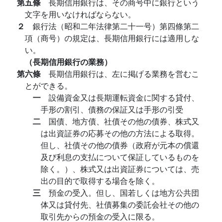
第五條
長期信用銀行は、その商号中に銀行という
文字を用いなければならない。
２
銀行法（昭和二年法律第二十一号）第四條第二
項（商号）の規定は、長期信用銀行には適用しな
い。
（長期信用銀行の業務）
第六條
長期信用銀行は、左に掲げる業務を営むこ
とができる。
一
設備資金又は長期運転資金に関する貸付、
手形の割引、債務の保証又は手形の引受
二
国債、地方債、社債その他の債券、株式又
は出資証券の応募その他の方法による取得。
但し、社債その他の債券（政府が元本の償還
及び利息の支払について保証しているものを
除く。）、株式又は出資証券については、売
出の目的で取得する場合を除く。
三
預金の受入。但し、国若しくは地方公共団
体又は貸付先、社債募集の委託会社その他の
取引先からの預金の受入に限る。