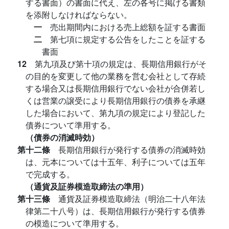
する書面）の書面に代え、左の各号に掲げる書類
を添附しなければならない。
一
売出期間内における売上総額を証する書面
二
第七項に規定する公告をしたことを証する
書面
12
第九項及び第十項の規定は、長期信用銀行がそ
の目的を変更して他の業務を営む会社として存続
する場合又は長期信用銀行でない会社が合併若し
くは営業の譲受により長期信用銀行の債券を承継
した場合において、第九項の規定により登記した
債券について準用する。
（債券の消滅時効）
第十二條
長期信用銀行が発行する債券の消滅時効
は、元本については十五年、利子については五年
で完成する。
（通貨及証券模造取締法の準用）
第十三條
通貨及証券模造取締法（明治二十八年法
律第二十八号）は、長期信用銀行が発行する債券
の模造について準用する。