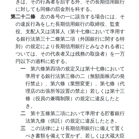
きは、その行為者を罰する外、その長期信用銀行
に対しても同條の罰金刑を科する。
第二十二條
左の各号の一に該当する場合には、そ
の違反行為をした長期信用銀行の取締役、監査
役、支配人又は清算人（第十七條において準用す
る銀行法第三十二條第二項（外国銀行に関する特
則）の規定により長期信用銀行とみなされる者に
ついては、その代表者又は残務の取扱者）を一万
円以下の過料に処する。
一
第六條第四項の規定又は第十七條において
準用する銀行法第三條の二（無額面株式の発
行禁止）、第六條（業態変更）、第七條（代
理店の出張所等設置の禁止）若しくは第十三
條（役員の兼職制限）の規定に違反したと
き。
二
第十五條第二項において準用する貯蓄銀行
法第九條（供託）の規定に違反したとき。
三
この法律により長期信用銀行に備えて置く
べき書類を備えて置かず、若しくは大蔵大臣