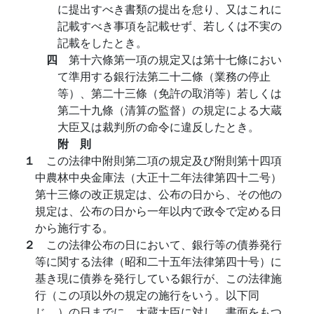
に提出すべき書類の提出を怠り、又はこれに
記載すべき事項を記載せず、若しくは不実の
記載をしたとき。
四
第十六條第一項の規定又は第十七條におい
て準用する銀行法第二十二條（業務の停止
等）、第二十三條（免許の取消等）若しくは
第二十九條（清算の監督）の規定による大蔵
大臣又は裁判所の命令に違反したとき。
附 則
１
この法律中附則第二項の規定及び附則第十四項
中農林中央金庫法（大正十二年法律第四十二号）
第十三條の改正規定は、公布の日から、その他の
規定は、公布の日から一年以内で政令で定める日
から施行する。
２
この法律公布の日において、銀行等の債券発行
等に関する法律（昭和二十五年法律第四十号）に
基き現に債券を発行している銀行が、この法律施
行（この項以外の規定の施行をいう。以下同
じ。）の日までに、大蔵大臣に対し、書面をもつ