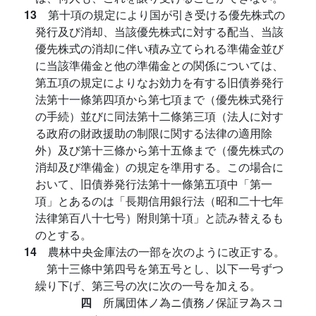
13
第十項の規定により国が引き受ける優先株式の
発行及び消却、当該優先株式に対する配当、当該
優先株式の消却に伴い積み立てられる準備金並び
に当該準備金と他の準備金との関係については、
第五項の規定によりなお効力を有する旧債券発行
法第十一條第四項から第七項まで（優先株式発行
の手続）並びに同法第十二條第三項（法人に対す
る政府の財政援助の制限に関する法律の適用除
外）及び第十三條から第十五條まで（優先株式の
消却及び準備金）の規定を準用する。この場合に
おいて、旧債券発行法第十一條第五項中「第一
項」とあるのは「長期信用銀行法（昭和二十七年
法律第百八十七号）附則第十項」と読み替えるも
のとする。
14
農林中央金庫法の一部を次のように改正する。
第十三條中第四号を第五号とし、以下一号ずつ
繰り下げ、第三号の次に次の一号を加える。
四
所属団体ノ為ニ債務ノ保証ヲ為スコ