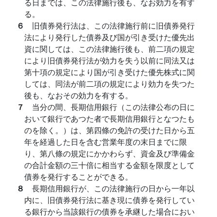
る日までは、この法律施行後も、なお効力を有す
る。
６
旧債券発行法は、この法律施行前に旧債券発行
法により発行した債券及び国が引き受けた優先出
資に関しては、この法律施行後も、前二項の規定
により旧債券発行法が効力を失う以前に同法又は
第十項の規定により国が引き受けた優先株式に関
しては、同法が前二項の規定により効力を失つた
後も、なおその効力を有する。
７
当分の間、長期信用銀行（この法律公布の日に
おいて銀行であつた者で長期信用銀行となつたも
のを除く。）は、第四條の免許の受けた日から五
年を経過した日を含む営業年度の末日までに限
り、第八條の規定にかかわらず、資金及び準備金
の合計金額の三十倍に相当する金額を限度として
債券を発行することができる。
８
長期信用銀行が、この法律施行の日から一年以
内に、旧債券発行法に基き現に債券を発行してい
る銀行から当該銀行の債券を承継した場合におい