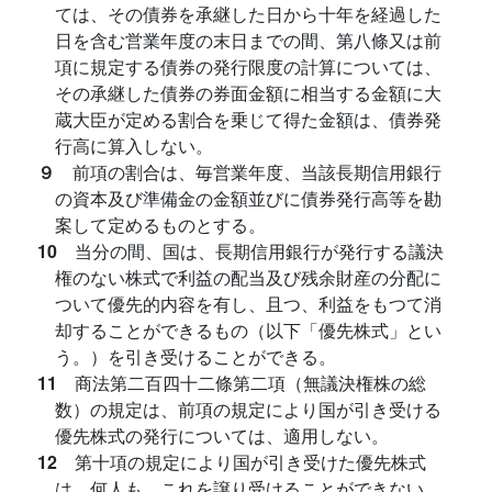
ては、その債券を承継した日から十年を経過した
日を含む営業年度の末日までの間、第八條又は前
項に規定する債券の発行限度の計算については、
その承継した債券の券面金額に相当する金額に大
蔵大臣が定める割合を乗じて得た金額は、債券発
行高に算入しない。
９
前項の割合は、毎営業年度、当該長期信用銀行
の資本及び準備金の金額並びに債券発行高等を勘
案して定めるものとする。
10
当分の間、国は、長期信用銀行が発行する議決
権のない株式で利益の配当及び残余財産の分配に
ついて優先的内容を有し、且つ、利益をもつて消
却することができるもの（以下「優先株式」とい
う。）を引き受けることができる。
11
商法第二百四十二條第二項（無議決権株の総
数）の規定は、前項の規定により国が引き受ける
優先株式の発行については、適用しない。
12
第十項の規定により国が引き受けた優先株式
は、何人も、これを譲り受けることができない。