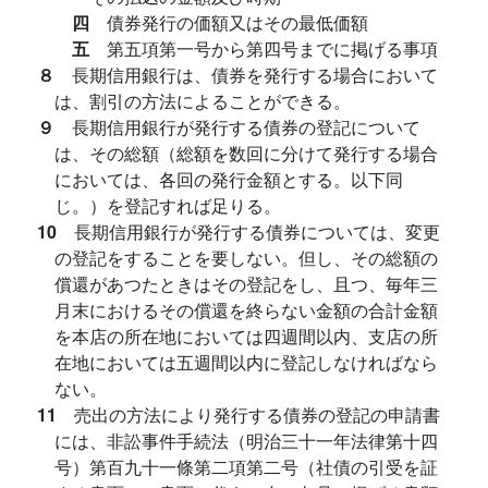
四
債券発行の価額又はその最低価額
五
第五項第一号から第四号までに掲げる事項
８
長期信用銀行は、債券を発行する場合において
は、割引の方法によることができる。
９
長期信用銀行が発行する債券の登記について
は、その総額（総額を数回に分けて発行する場合
においては、各回の発行金額とする。以下同
じ。）を登記すれば足りる。
10
長期信用銀行が発行する債券については、変更
の登記をすることを要しない。但し、その総額の
償還があつたときはその登記をし、且つ、毎年三
月末におけるその償還を終らない金額の合計金額
を本店の所在地においては四週間以内、支店の所
在地においては五週間以内に登記しなければなら
ない。
11
売出の方法により発行する債券の登記の申請書
には、非訟事件手続法（明治三十一年法律第十四
号）第百九十一條第二項第二号（社債の引受を証