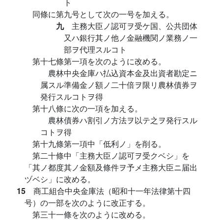
ト
同條に第九号として次の一号を加える。
九
主務大臣ノ認可ヲ受ケ国、公共団体
又ハ銀行其ノ他ノ金融機関ノ業務ノ一
部ヲ代理スルコト
第十七條第一項を次のように改める。
農林中央金庫ハ払込資本金及出資者勘定ニ
属スル準備金ノ額ノ二十倍ヲ限リ農林債券ヲ
発行スルコトヲ得
第十八條に次の一項を加える。
農林債券ハ割引ノ方法ヲ以テ之ヲ発行スル
コトヲ得
第十九條第一項中「低利ノ」を削る。
第二十條中「主務大臣ノ認可ヲ受クベシ」を
「其ノ都度其ノ金額及條件ヲ予メ主務大臣ニ届出
ヅベシ」に改める。
15
商工組合中央金庫法（昭和十一年法律第十四
号）の一部を次のように改正する。
第三十一條を次のように改める。