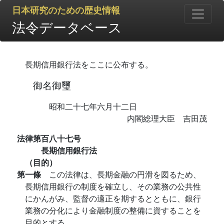
日本研究のための歴史情報
法令データベース
長期信用銀行法をここに公布する。
御名御璽
昭和二十七年六月十二日
内閣総理大臣 吉田茂
法律第百八十七号
長期信用銀行法
（目的）
第一條
この法律は、長期金融の円滑を図るため、
長期信用銀行の制度を確立し、その業務の公共性
にかんがみ、監督の適正を期するとともに、銀行
業務の分化により金融制度の整備に資することを
目的とする。