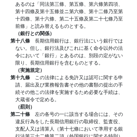
あるのは「同法第三條、第五條、第六條第四項、
第十四條及第十五條並ニ第六條、第十二條乃至第
十四條、第十六條、第二十五條及第二十七條乃至
前條」と読み替えるものとする。
（銀行との関係）
第十八條
長期信用銀行は、銀行法にいう銀行では
ない。但し、銀行法及びこれに基く命令以外の法
令において「銀行」とあるのは、別段の定がない
限り、長期信用銀行を含むものとする。
（実施規定）
第十九條
この法律による免許又は認可に関する申
請、届出及び業務報告書その他の書類の提出の手
続その他この法律を実施するため必要な手続は、
大蔵省令で定める。
（罰則）
第二十條
左の各号の一に該当する場合には、その
違反行為をした長期信用銀行の取締役、監査役、
支配人又は清算人（第十七條において準用する銀
行法第三十二條第二項（外国銀行に関する特則）