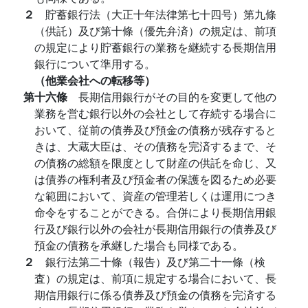
２
貯蓄銀行法（大正十年法律第七十四号）第九條
（供託）及び第十條（優先弁済）の規定は、前項
の規定により貯蓄銀行の業務を継続する長期信用
銀行について準用する。
（他業会社への転移等）
第十六條
長期信用銀行がその目的を変更して他の
業務を営む銀行以外の会社として存続する場合に
おいて、従前の債券及び預金の債務が残存すると
きは、大蔵大臣は、その債務を完済するまで、そ
の債務の総額を限度として財産の供託を命じ、又
は債券の権利者及び預金者の保護を図るため必要
な範囲において、資産の管理若しくは運用につき
命令をすることができる。合併により長期信用銀
行及び銀行以外の会社が長期信用銀行の債券及び
預金の債務を承継した場合も同様である。
２
銀行法第二十條（報告）及び第二十一條（検
査）の規定は、前項に規定する場合において、長
期信用銀行に係る債券及び預金の債務を完済する