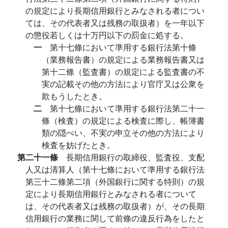
の規定により長期信用銀行とみなされる者につい
ては、その代表者又は残務の取扱者）を一年以下
の懲役若しくは十万円以下の罰金に処する。
一
第十七條において準用する銀行法第十條
（業務報告書）の規定による業務報告書又は
第十二條（監査書）の規定による監査書の不
実の記載その他の方法により官庁又は公衆を
欺もうしたとき。
二
第十七條において準用する銀行法第二十一
條（検査）の規定による検査に際し、帳簿書
類の隠ぺい、不実の申立その他の方法により
検査を妨げたとき。
第二十一條
長期信用銀行の取締役、監査役、支配
人又は清算人（第十七條において準用する銀行法
第三十二條第二項（外国銀行に関する特則）の規
定により長期信用銀行とみなされる者について
は、その代表者又は残務の取扱者）が、その長期
信用銀行の業務に関して前條の違反行為をしたと