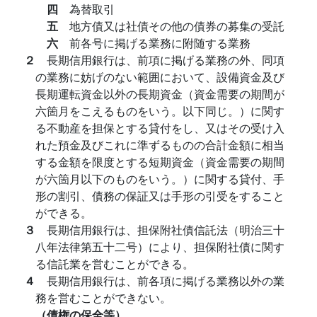
四
為替取引
五
地方債又は社債その他の債券の募集の受託
六
前各号に掲げる業務に附随する業務
２
長期信用銀行は、前項に掲げる業務の外、同項
の業務に妨げのない範囲において、設備資金及び
長期運転資金以外の長期資金（資金需要の期間が
六箇月をこえるものをいう。以下同じ。）に関す
る不動産を担保とする貸付をし、又はその受け入
れた預金及びこれに準ずるものの合計金額に相当
する金額を限度とする短期資金（資金需要の期間
が六箇月以下のものをいう。）に関する貸付、手
形の割引、債務の保証又は手形の引受をすること
ができる。
３
長期信用銀行は、担保附社債信託法（明治三十
八年法律第五十二号）により、担保附社債に関す
る信託業を営むことができる。
４
長期信用銀行は、前各項に掲げる業務以外の業
務を営むことができない。
（債権の保全等）