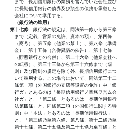
まで、長期信用銀行の業務を営んでいた会社並び
に長期信用銀行の債券及び預金の債務を承継した
会社について準用する。
（銀行法の準用）
第十七條
銀行法の規定は、同法第一條から第三條
まで（定義、営業の免許、資本の額）、第四條
（商号）、第五條（他業の禁止）、第八條（準備
金）、第十五條（合併異議の催告）、第十七條
（貯蓄銀行との合併）、第二十六條（他業会社へ
の転移）、第三十三條から第三十六條まで（罰
則）及び附則の規定を除く外、長期信用銀行につ
いて準用する。この場合において、同法第三十二
條第一項（外国銀行の支店等設置の免許）中「銀
行ガ」とあるのは「長期信用銀行ノ業務ヲ営ム会
社ガ」と、「第二條」とあるのは「長期信用銀行
法第四條」と、同條第二項（外国銀行に関する特
則）中「本法」とあるのは「長期信用銀行法」
と、「第三條乃至第六條、第八條、第十二條乃至
第十七條、第二十五條及第二十七條乃至前條」と