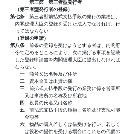
第三節 第三者型発行者
（第三者型発行者の登録）
第七条
第三者型前払式支払手段の発行の業務は、
内閣総理大臣の登録を受けた法人でなければ、行
ってはならない。
（登録の申請）
第八条
前条の登録を受けようとする者は、内閣府
令で定めるところにより、次に掲げる事項を記載
した登録申請書を内閣総理大臣に提出しなければ
ならない。
一
商号又は名称及び住所
二
資本金又は出資の額
三
前払式支払手段の発行の業務に係る営業所
又は事務所の名称及び所在地
四
役員の氏名又は名称
五
前払式支払手段の種類、名称及び支払可能
金額等
六
物品の購入若しくは借受けを行い、若しく
は役務の提供を受ける場合にこれらの代価の