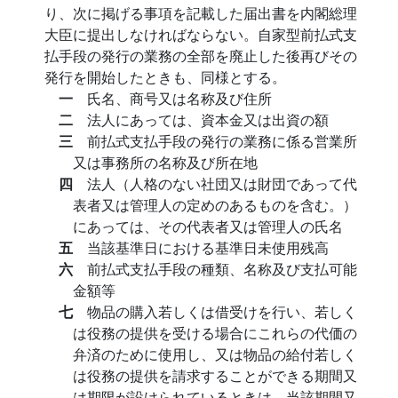
り、次に掲げる事項を記載した届出書を内閣総理
大臣に提出しなければならない。自家型前払式支
払手段の発行の業務の全部を廃止した後再びその
発行を開始したときも、同様とする。
一
氏名、商号又は名称及び住所
二
法人にあっては、資本金又は出資の額
三
前払式支払手段の発行の業務に係る営業所
又は事務所の名称及び所在地
四
法人（人格のない社団又は財団であって代
表者又は管理人の定めのあるものを含む。）
にあっては、その代表者又は管理人の氏名
五
当該基準日における基準日未使用残高
六
前払式支払手段の種類、名称及び支払可能
金額等
七
物品の購入若しくは借受けを行い、若しく
は役務の提供を受ける場合にこれらの代価の
弁済のために使用し、又は物品の給付若しく
は役務の提供を請求することができる期間又
は期限が設けられているときは、当該期間又