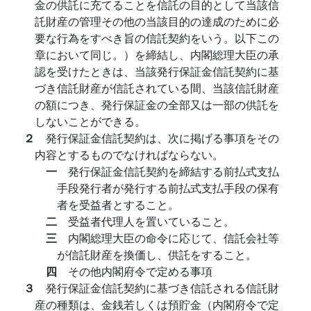
金の供託に充てることを信託の目的として当該信
託財産の管理その他の当該目的の達成のために必
要な行為をすべき旨の信託契約をいう。以下この
章において同じ。）を締結し、内閣総理大臣の承
認を受けたときは、当該発行保証金信託契約に基
づき信託財産が信託されている間、当該信託財産
の額につき、発行保証金の全部又は一部の供託を
しないことができる。
２
発行保証金信託契約は、次に掲げる事項をその
内容とするものでなければならない。
一
発行保証金信託契約を締結する前払式支払
手段発行者が発行する前払式支払手段の保有
者を受益者とすること。
二
受益者代理人を置いていること。
三
内閣総理大臣の命令に応じて、信託会社等
が信託財産を換価し、供託をすること。
四
その他内閣府令で定める事項
３
発行保証金信託契約に基づき信託される信託財
産の種類は、金銭若しくは預貯金（内閣府令で定