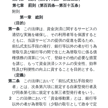
第七章
罰則（第百四条―第百十五条）
附則
第一章 総則
（目的）
第一条
この法律は、資金決済に関するサービスの
適切な実施を確保し、その利用者等を保護すると
ともに、当該サービスの提供の促進を図るため、
前払式支払手段の発行、銀行等以外の者が行う為
替取引及び銀行等の間で生じた為替取引に係る債
権債務の清算について、登録その他の必要な措置
を講じ、もって資金決済システムの安全性、効率
性及び利便性の向上に資することを目的とする。
（定義）
第二条
この法律において「前払式支払手段発行
者」とは、次条第六項に規定する自家型発行者及
び同条第七項に規定する第三者型発行者をいう。
２
この法律において「資金移動業」とは、銀行等
以外の者が為替取引（少額の取引として政令で定