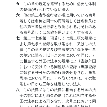
五
この章の規定を遵守するために必要な体制
の整備が行われていない法人
六
他の第三者型発行者が現に用いている商号
若しくは名称と同一の商号若しくは名称又は
他の第三者型発行者と誤認されるおそれのあ
る商号若しくは名称を用いようとする法人
七
第二十七条第一項若しくは第二項の規定に
より第七条の登録を取り消され、又はこの法
律（この章の規定及び当該規定に係る第七章
の規定に限る。以下この項において同じ。）
に相当する外国の法令の規定により当該外国
において受けている同種類の登録（当該登録
に類する許可その他の行政処分を含む。第九
号ホにおいて同じ。）を取り消され、その取
消しの日から三年を経過しない法人
八
この法律又はこの法律に相当する外国の法
令の規定により罰金の刑（これに相当する外
国の法令による刑を含む。次号ニにおいて同
じ。）に処せられ、その刑の執行を終わり、