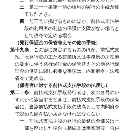
三
第三十一条第一項の権利の実行の手続が終
了したとき。
四
前三号に掲げるもののほか、前払式支払手
段の利用者の利益の保護に支障がない場合と
して政令で定める場合
（発行保証金の保管替えその他の手続）
第十九条
この節に規定するもののほか、前払式支
払手段発行者の主たる営業所又は事務所の所在地
の変更に伴う発行保証金の保管替えその他発行保
証金の供託に関し必要な事項は、内閣府令・法務
省令で定める。
（保有者に対する前払式支払手段の払戻し）
第二十条
前払式支払手段発行者は、次の各号のい
ずれかに該当するときは、前払式支払手段の保有
者に、当該前払式支払手段の残高として内閣府令
で定める額を払い戻さなければならない。
一
前払式支払手段の発行の業務の全部又は一
部を廃止した場合（相続又は事業譲渡、合併