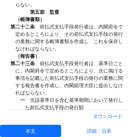
らない。
第五節 監督
（帳簿書類）
第二十二条
前払式支払手段発行者は、内閣府令で
定めるところにより、その前払式支払手段の発行
の業務に関する帳簿書類を作成し、これを保存し
なければならない。
（報告書）
第二十三条
前払式支払手段発行者は、基準日ごと
に、内閣府令で定めるところにより、次に掲げる
事項を記載した前払式支払手段の発行の業務に関
する報告書を作成し、内閣総理大臣に提出しなけ
ればならない。
一
当該基準日を含む基準期間において発行し
た前払式支払手段の発行額
二
当該基準日における前払式支払手段の基準
ダウンロード
日未使用残高
三
当該基準日未使用残高に係る発行保証金の
本文
詳細・沿革
額