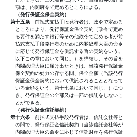
額は、内閣府令で定めるところによる。
（発行保証金保全契約）
第十五条
前払式支払手段発行者は、政令で定める
ところにより、発行保証金保全契約（政令で定め
る要件を満たす銀行等その他政令で定める者が前
払式支払手段発行者のために内閣総理大臣の命令
に応じて発行保証金を供託する旨の契約をいう。
以下この章において同じ。）を締結し、その旨を
内閣総理大臣に届け出たときは、当該発行保証金
保全契約の効力の存する間、保全金額（当該発行
保証金保全契約において供託されることとなって
いる金額をいう。第十七条において同じ。）につ
き、発行保証金の全部又は一部の供託をしないこ
とができる。
（発行保証金信託契約）
第十六条
前払式支払手段発行者は、信託会社等と
の間で、発行保証金信託契約（当該信託会社等が
内閣総理大臣の命令に応じて信託財産を発行保証