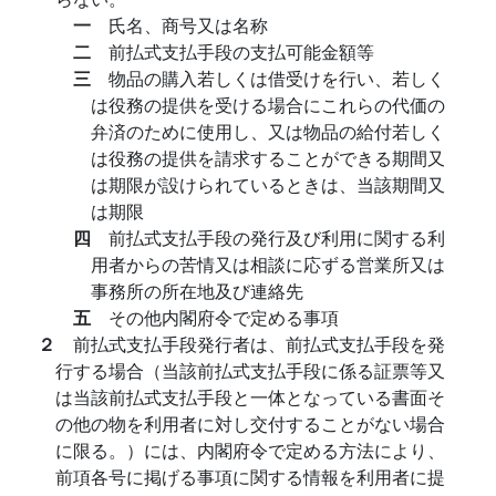
一
氏名、商号又は名称
二
前払式支払手段の支払可能金額等
三
物品の購入若しくは借受けを行い、若しく
は役務の提供を受ける場合にこれらの代価の
弁済のために使用し、又は物品の給付若しく
は役務の提供を請求することができる期間又
は期限が設けられているときは、当該期間又
は期限
四
前払式支払手段の発行及び利用に関する利
用者からの苦情又は相談に応ずる営業所又は
事務所の所在地及び連絡先
五
その他内閣府令で定める事項
２
前払式支払手段発行者は、前払式支払手段を発
行する場合（当該前払式支払手段に係る証票等又
は当該前払式支払手段と一体となっている書面そ
の他の物を利用者に対し交付することがない場合
に限る。）には、内閣府令で定める方法により、
前項各号に掲げる事項に関する情報を利用者に提