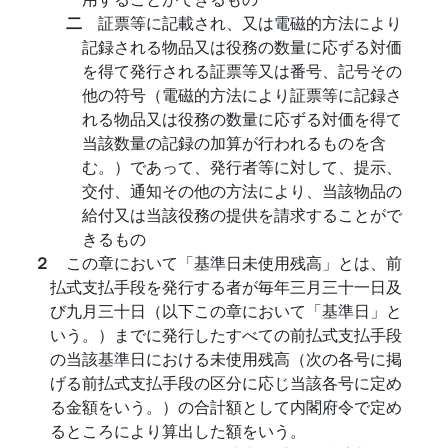
二
証票等に記載され、又は電磁的方法により
記録される物品又は役務の数量に応ずる対価
を得て発行される証票等又は番号、記号その
他の符号（電磁的方法により証票等に記録さ
れる物品又は役務の数量に応ずる対価を得て
当該数量の記録の加算が行われるものを含
む。）であって、発行者等に対して、提示、
交付、通知その他の方法により、当該物品の
給付又は当該役務の提供を請求することがで
きるもの
２
この章において「基準日未使用残高」とは、前
払式支払手段を発行する者が毎年三月三十一日及
び九月三十日（以下この章において「基準日」と
いう。）までに発行したすべての前払式支払手段
の当該基準日における未使用残高（次の各号に掲
げる前払式支払手段の区分に応じ当該各号に定め
る金額をいう。）の合計額として内閣府令で定め
るところにより算出した額をいう。