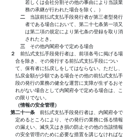
若しくは会社分割その他の事由により当該業
務の承継が行われた場合を除く。）
二
当該前払式支払手段発行者が第三者型発行
者である場合において、第二十七条第一項又
は第二項の規定により第七条の登録を取り消
されたとき。
三
その他内閣府令で定める場合
２
前払式支払手段発行者は、前項各号に掲げる場
合を除き、その発行する前払式支払手段につい
て、保有者に払戻しをしてはならない。ただし、
払戻金額が少額である場合その他の前払式支払手
段の発行の業務の健全な運営に支障が生ずるおそ
れがない場合として内閣府令で定める場合は、こ
の限りでない。
（情報の安全管理）
第二十一条
前払式支払手段発行者は、内閣府令で
定めるところにより、その発行の業務に係る情報
の漏えい、滅失又はき損の防止その他の当該情報
の安全管理のために必要な措置を講じなければな