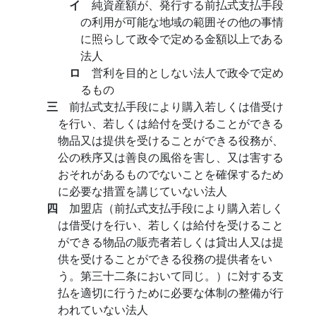
イ
純資産額が、発行する前払式支払手段
の利用が可能な地域の範囲その他の事情
に照らして政令で定める金額以上である
法人
ロ
営利を目的としない法人で政令で定め
るもの
三
前払式支払手段により購入若しくは借受け
を行い、若しくは給付を受けることができる
物品又は提供を受けることができる役務が、
公の秩序又は善良の風俗を害し、又は害する
おそれがあるものでないことを確保するため
に必要な措置を講じていない法人
四
加盟店（前払式支払手段により購入若しく
は借受けを行い、若しくは給付を受けること
ができる物品の販売者若しくは貸出人又は提
供を受けることができる役務の提供者をい
う。第三十二条において同じ。）に対する支
払を適切に行うために必要な体制の整備が行
われていない法人