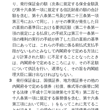
り、発行保証金の額（次条に規定する保全金額及
び第十六条第一項に規定する信託財産の額の合計
額を含む。第十八条第二号及び第二十三条第一項
第三号において同じ。）がその事実が発生した日
の直前の基準日における要供託額（第二十条第一
項の規定による払戻しの手続又は第三十一条第一
項の権利の実行の手続が終了した日の直前の基準
日にあっては、これらの手続に係る前払式支払手
段がないものとみなして内閣府令で定める方法に
より計算された額）に不足することとなったとき
は、内閣府令で定めるところにより、その不足額
について供託を行い、遅滞なく、その旨を内閣総
理大臣に届け出なければならない。
３
発行保証金は、国債証券、地方債証券その他の
内閣府令で定める債券（社債、株式等の振替に関
する法律（平成十三年法律第七十五号）第二百七
十八条第一項に規定する振替債を含む。第十六条
第三項において同じ。）をもってこれに充てるこ
とができる。この場合において、当該債券の評価