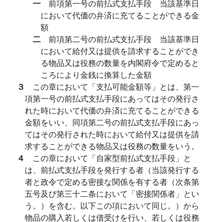
一
前項第一号の前払式支払手段 当該基準日
において代価の弁済に充てることができる金
額
二
前項第二号の前払式支払手段 当該基準日
において給付又は提供を請求することができ
る物品又は役務の数量を内閣府令で定めると
ころにより金銭に換算した金額
３
この章において「支払可能金額等」とは、第一
項第一号の前払式支払手段にあってはその発行さ
れた時において代価の弁済に充てることができる
金額をいい、同項第二号の前払式支払手段にあっ
てはその発行された時において給付又は提供を請
求することができる物品又は役務の数量をいう。
４
この章において「自家型前払式支払手段」と
は、前払式支払手段を発行する者（当該発行する
者と政令で定める密接な関係を有する者（次条第
五号及び第三十二条において「密接関係者」とい
う。）を含む。以下この項において同じ。）から
物品の購入若しくは借受けを行い、若しくは役務