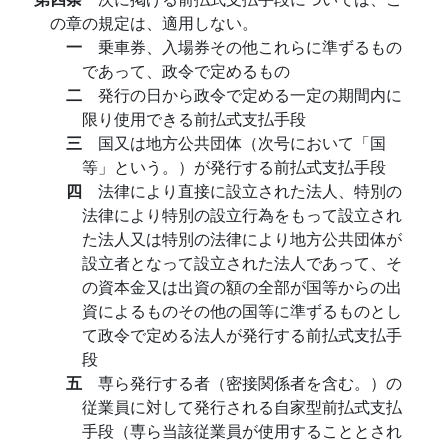
の章の規定は、適用しない。
一
乗車券、入場券その他これらに準ずるもの
であって、政令で定めるもの
二
発行の日から政令で定める一定の期間内に
限り使用できる前払式支払手段
三
国又は地方公共団体（次号において「国
等」という。）が発行する前払式支払手段
四
法律により直接に設立された法人、特別の
法律により特別の設立行為をもって設立され
た法人又は特別の法律により地方公共団体が
設立者となって設立された法人であって、そ
の資本金又は出資の額の全部が国等からの出
資によるものその他の国等に準ずるものとし
て政令で定める法人が発行する前払式支払手
段
五
専ら発行する者（密接関係者を含む。）の
従業員に対して発行される自家型前払式支払
手段（専ら当該従業員が使用することとされ