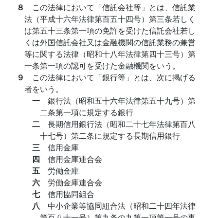
８
この法律において「信託会社等」とは、信託業
法（平成十六年法律第百五十四号）第三条若しく
は第五十三条第一項の免許を受けた信託会社若し
くは外国信託会社又は金融機関の信託業務の兼営
等に関する法律（昭和十八年法律第四十三号）第
一条第一項の認可を受けた金融機関をいう。
９
この法律において「銀行等」とは、次に掲げる
者をいう。
一
銀行法（昭和五十六年法律第五十九号）第
二条第一項に規定する銀行
二
長期信用銀行法（昭和二十七年法律第百八
十七号）第二条に規定する長期信用銀行
三
信用金庫
四
信用金庫連合会
五
労働金庫
六
労働金庫連合会
七
信用協同組合
八
中小企業等協同組合法（昭和二十四年法律
第百八十一号）第九条の九第一項第一号の事