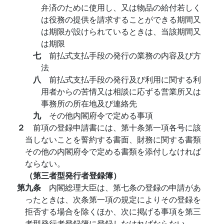
弁済のために使用し、又は物品の給付若しく
は役務の提供を請求することができる期間又
は期限が設けられているときは、当該期間又
は期限
七
前払式支払手段の発行の業務の内容及び方
法
八
前払式支払手段の発行及び利用に関する利
用者からの苦情又は相談に応ずる営業所又は
事務所の所在地及び連絡先
九
その他内閣府令で定める事項
２
前項の登録申請書には、第十条第一項各号に該
当しないことを誓約する書面、財務に関する書類
その他の内閣府令で定める書類を添付しなければ
ならない。
（第三者型発行者登録簿）
第九条
内閣総理大臣は、第七条の登録の申請があ
ったときは、次条第一項の規定によりその登録を
拒否する場合を除くほか、次に掲げる事項を第三
者型発行者登録簿に登録しなければならない。