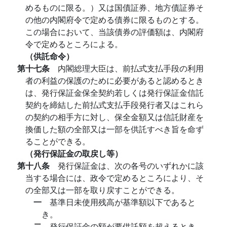
めるものに限る。）又は国債証券、地方債証券そ
の他の内閣府令で定める債券に限るものとする。
この場合において、当該債券の評価額は、内閣府
令で定めるところによる。
（供託命令）
第十七条
内閣総理大臣は、前払式支払手段の利用
者の利益の保護のために必要があると認めるとき
は、発行保証金保全契約若しくは発行保証金信託
契約を締結した前払式支払手段発行者又はこれら
の契約の相手方に対し、保全金額又は信託財産を
換価した額の全部又は一部を供託すべき旨を命ず
ることができる。
（発行保証金の取戻し等）
第十八条
発行保証金は、次の各号のいずれかに該
当する場合には、政令で定めるところにより、そ
の全部又は一部を取り戻すことができる。
一
基準日未使用残高が基準額以下であると
き。
二
発行保証金の額が要供託額を超えるとき。