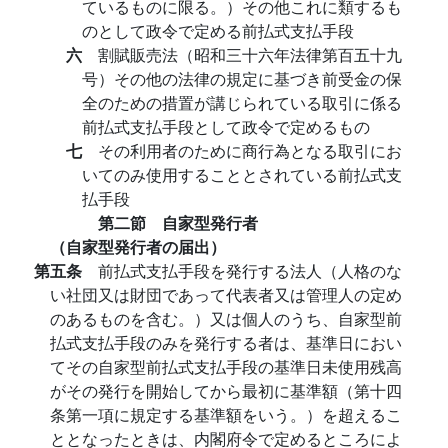
ているものに限る。）その他これに類するも
のとして政令で定める前払式支払手段
六
割賦販売法（昭和三十六年法律第百五十九
号）その他の法律の規定に基づき前受金の保
全のための措置が講じられている取引に係る
前払式支払手段として政令で定めるもの
七
その利用者のために商行為となる取引にお
いてのみ使用することとされている前払式支
払手段
第二節 自家型発行者
（自家型発行者の届出）
第五条
前払式支払手段を発行する法人（人格のな
い社団又は財団であって代表者又は管理人の定め
のあるものを含む。）又は個人のうち、自家型前
払式支払手段のみを発行する者は、基準日におい
てその自家型前払式支払手段の基準日未使用残高
がその発行を開始してから最初に基準額（第十四
条第一項に規定する基準額をいう。）を超えるこ
ととなったときは、内閣府令で定めるところによ