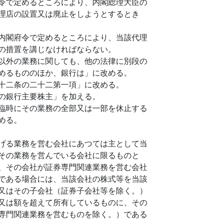
令で定めるところにより、内閣総理大臣の
理店の設置又は廃止をしようとするとき
内閣府令で定めるところにより、当該代理
の措置を講じなければならない。
以外の業務に関しても、他の法律に別段の
めるもののほか、銀行は」に改める。
十二条の二十二第一項」に改める。
の銀行主要株主」を加える。
臨時にその業務の全部又は一部を休止する
める。
げる業務を営む会社にあつては主として当
その業務を営んでいる会社に限るものと
、その会社が証券専門関連業務を営む会社
である場合には、当該会社の株式等を当該
又はその子会社（証券子会社等を除く。）
又は額を超えて所有しているものに、その
専門関連業務を営むものを除く。）である