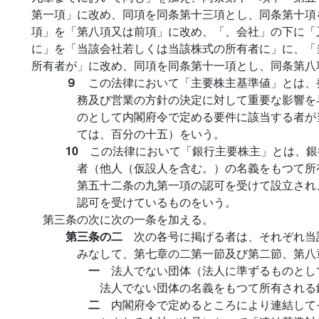
第一項」に改め、同項を同条第十三項とし、同条第十項
項」を「第八項又は前項」に改め、「、会社」の下に「
に」を「当該会社若しくは当該株式の所有者に」に、「
所有者が」に改め、同項を同条第十一項とし、同条第八
９
この法律において「主要株主基準値」とは、
務及び営業の方針の決定に対して重要な影響を
のとして内閣府令で定める要件に該当する者が
ては、百分の十五）をいう。
10
この法律において「銀行主要株主」とは、銀
者（他人（仮設人を含む。）の名義をもつて所
第五十二条の九第一項の認可を受けて設立され
認可を受けているものをいう。
第三条の次に次の一条を加える。
第三条の二
次の各号に掲げる者は、それぞれ当
みなして、第七章の二第一節及び第二節、第八
一
法人でない団体（法人に準ずるものとし
法人でない団体の名義をもつて所有される
二
内閣府令で定めるところにより連結して