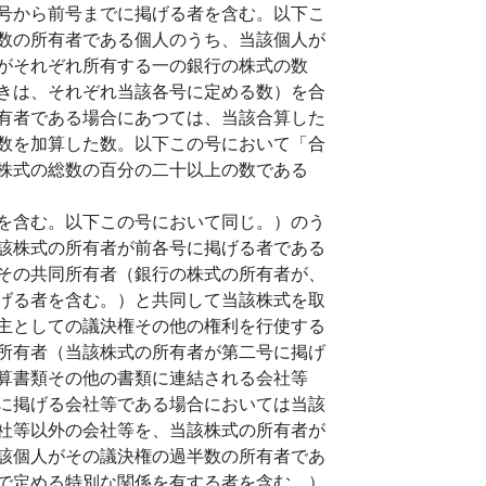
号から前号までに掲げる者を含む。以下こ
数の所有者である個人のうち、当該個人が
がそれぞれ所有する一の銀行の株式の数
きは、それぞれ当該各号に定める数）を合
有者である場合にあつては、当該合算した
数を加算した数。以下この号において「合
株式の総数の百分の二十以上の数である
を含む。以下この号において同じ。）のう
該株式の所有者が前各号に掲げる者である
その共同所有者（銀行の株式の所有者が、
げる者を含む。）と共同して当該株式を取
主としての議決権その他の権利を行使する
所有者（当該株式の所有者が第二号に掲げ
算書類その他の書類に連結される会社等
に掲げる会社等である場合においては当該
社等以外の会社等を、当該株式の所有者が
該個人がその議決権の過半数の所有者であ
で定める特別な関係を有する者を含む。）