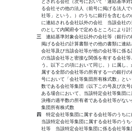
とされる会社（次号において「連結基準対
る会社その他の法人（前号に掲げる法人で
社等」という。）のうちに銀行を含むもの
に連結される会社以外の会社 当該会社の
のとして内閣府令で定めるところにより計
三
連結基準対象会社以外の会社等（銀行の
掲げる会社の計算書類その他の書類に連結
会社等及び当該会社等が他の会社等に係る
の当該会社等と密接な関係を有する会社等
う。以下この項において同じ。）に属し、
属する全部の会社等の所有する一の銀行の
号において「会社等集団所有株式数」とい
数である会社等集団（以下この号及び次号
ある場合において、当該特定会社等集団に
決権の過半数の所有者である会社等がない
集団所有株式数
四
特定会社等集団に属する会社等のうちに
当該特定会社等集団に属する会社等のうち
社等 当該特定会社等集団に係る会社等集