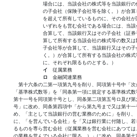
場合には、当該会社の株式等を当該銀行の
の子会社（保険子会社等を除く。）が合算
を超えて所有しているものに、その会社が
いずれをも営む会社である場合には、当該
合算して、当該銀行又はその子会社（証券
算して所有する当該会社の株式等の数又は
子会社等が合算して、当該銀行又はその子
く。）が合算して所有する当該会社の株式
に、それぞれ限るものとする。）
イ
従属業務
ロ
金融関連業務
第十六条の二第一項第九号を削り、同項第十号中「次
「基準株式数等」を「同条第一項に規定する基準株式数
第十一号を同項第十号とし、同条第二項第五号ロ及び第
号」に改め、同条第四項中「から第九号まで又は第十一
め、「主として当該銀行の営む業務のために」を削り、
に、「を営んでいる会社」を「又は銀行業に付随し、若
るものを専ら営む会社（従属業務を営む会社にあつては
の業務を営んでいる会社に限る。）」に改め、同条第七