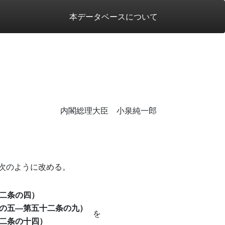
本データベースについて
内閣総理大臣 小泉純一郎
次のように改める。
二条の四）
の五―第五十二条の九）
を
二条の十四）