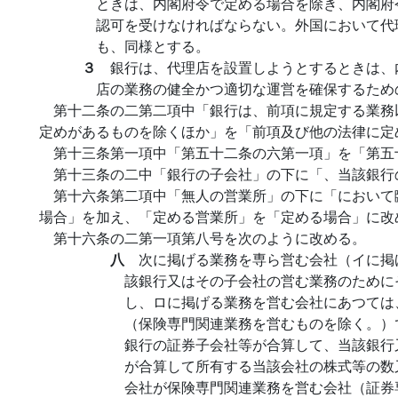
ときは、内閣府令で定める場合を除き、内閣府
認可を受けなければならない。外国において代
も、同様とする。
３
銀行は、代理店を設置しようとするときは、
店の業務の健全かつ適切な運営を確保するため
第十二条の二第二項中「銀行は、前項に規定する業務
定めがあるものを除くほか」を「前項及び他の法律に定
第十三条第一項中「第五十二条の六第一項」を「第五
第十三条の二中「銀行の子会社」の下に「、当該銀行
第十六条第二項中「無人の営業所」の下に「において
場合」を加え、「定める営業所」を「定める場合」に改
第十六条の二第一項第八号を次のように改める。
八
次に掲げる業務を専ら営む会社（イに掲
該銀行又はその子会社の営む業務のために
し、ロに掲げる業務を営む会社にあつては
（保険専門関連業務を営むものを除く。）
銀行の証券子会社等が合算して、当該銀行
が合算して所有する当該会社の株式等の数
会社が保険専門関連業務を営む会社（証券