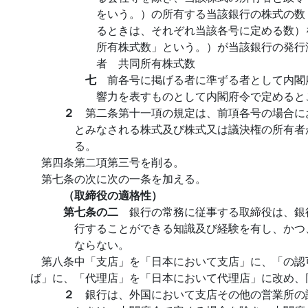
をいう。）の所有する当該銀行の株式の数
るときは、それぞれ当該各号に定める数）
所有株式数」という。）が当該銀行の発行
者 共同所有株式数
七
前各号に掲げる者に準ずる者として内閣
響力を表すものとして内閣府令で定めると
２
第二条第十一項の規定は、前項各号の場合に
とみなされる株式及び株式又は議決権の所有者
る。
第四条第二項第三号を削る。
第七条の次に次の一条を加える。
（取締役の適格性）
第七条の二
銀行の常務に従事する取締役は、銀
行することができる知識及び経験を有し、かつ
ならない。
第八条中「支店」を「日本において支店」に、「の認
ば」に、「代理店」を「日本において代理店」に改め、
２
銀行は、外国において支店その他の営業所の