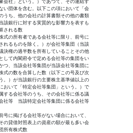
象会社」という。）であつて、その連結す
ない団体を含む。以下この項において「会
のうち、他の会社の計算書類その他の書類
当該銀行に対する実質的な影響力を表すも
算される数
株式の所有者である会社等に限り、前号に
されるものを除く。）が会社等集団（当該
議決権の過半数を所有していることその他
として内閣府令で定める会社等の集団をい
かつ、当該会社等集団が当該会社等集団に
株式の数を合算した数（以下この号及び次
う。）が当該銀行の主要株主基準値以上の
において「特定会社等集団」という。）で
属する会社等のうち、その会社等に係る議
会社等 当該特定会社等集団に係る会社等
前号に掲げる会社等がない場合において、
その貸借対照表上の資産の額が最も多い会
団所有株式数