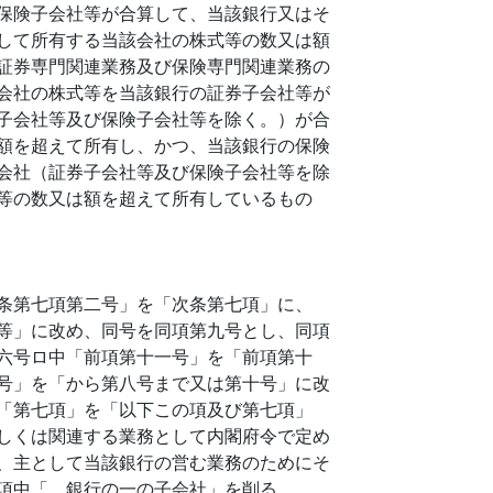
保険子会社等が合算して、当該銀行又はそ
して所有する当該会社の株式等の数又は額
証券専門関連業務及び保険専門関連業務の
会社の株式等を当該銀行の証券子会社等が
子会社等及び保険子会社等を除く。）が合
額を超えて所有し、かつ、当該銀行の保険
会社（証券子会社等及び保険子会社等を除
等の数又は額を超えて所有しているもの
条第七項第二号」を「次条第七項」に、
等」に改め、同号を同項第九号とし、同項
六号ロ中「前項第十一号」を「前項第十
号」を「から第八号まで又は第十号」に改
「第七項」を「以下この項及び第七項」
しくは関連する業務として内閣府令で定め
、主として当該銀行の営む業務のためにそ
項中「、銀行の一の子会社」を削る。