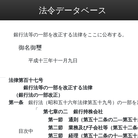
法令データベース
銀行法等の一部を改正する法律をここに公布する。
御名御璽
平成十三年十一月九日
法律第百十七号
銀行法等の一部を改正する法律
（銀行法の一部改正）
第一条
銀行法（昭和五十六年法律第五十九号）の一部を
「
第七章の二
銀行持株会社
第一節
通則（第五十二条の二―第五十
第二節
業務及び子会社等（第五十二条
目次中
第三節
経理（第五十二条の十―第五十