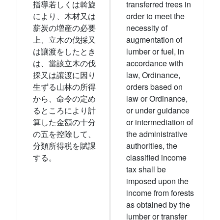
指導若しくは斡旋
transferred trees in
により、木材又は
order to meet the
薪炭の増産の必要
necessity of
上、立木の伐採又
augmentation of
は讓渡をしたとき
lumber or fuel, in
は、當該立木の伐
accordance with
採又は讓渡に因り
law, Ordinance,
生ずる山林の所得
orders based on
から、命令の定め
law or Ordinance,
るところにより計
or under guidance
算した金額の十分
or intermediation of
の五を控除して、
the administrative
分類所得税を賦課
authorities, the
する。
classified income
tax shall be
imposed upon the
income from forests
as obtained by the
lumber or transfer