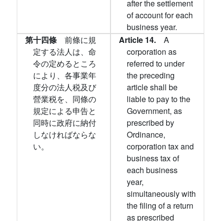
after the settlement
of account for each
business year.
第十四條
前條に規
Article 14.
A
定する法人は、命
corporation as
令の定めるところ
referred to under
により、各事業年
the preceding
度分の法人税及び
article shall be
營業税を、同條の
liable to pay to the
規定による申告と
Government, as
同時に政府に納付
prescribed by
しなければならな
Ordinance,
い。
corporation tax and
business tax of
each business
year,
simultaneously with
the filing of a return
as prescribed