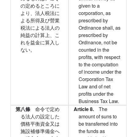
の定めるところに
given to a
より、法人税法に
corporation, as
よる所得及び營業
prescribed by
税法による法人の
Ordinance shall, as
純益の計算上、こ
prescribed by
れを益金に算入し
Ordinance, not be
ない。
counted in the
profits, with respect
to the computation
of income under the
Corporation Tax
Law and of net
profits under the
Business Tax Law.
第八條
命令で定め
Article 8.
The
る法人の設定した
amount of suns to
價格平衡資金又は
be transferred into
施設補修準備金へ
the funds as