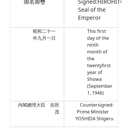
御名御璽
Signed:HIROHITO,
Seal of the
Emperor
昭和二十一
This first
年九月一日
day of the
ninth
month of
the
twentyfirst
year of
Showa
(September
1, 1946)
內閣總理大臣 吉田
Countersigned:
茂
Prime Minister
YOSHIDA Shigeru