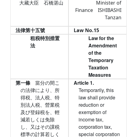
大藏大臣 石橋湛山
Minister of
Finance ISHIBASHI
Tanzan
法律第十五號
Law No.15
租税特別措置
Law for the
法
Amendment
of the
Temporary
Taxation
Measures
第一條
當分の間こ
Article 1.
の法律により、所
Temporarily, this
得税、法人税、特
law shall provide
別法人税、營業税
reduction or
及び登録税を、輕
exemption of
減若しくは免除
income tax,
し、又はその課税
corporation tax,
標準の計算若しく
special corporation