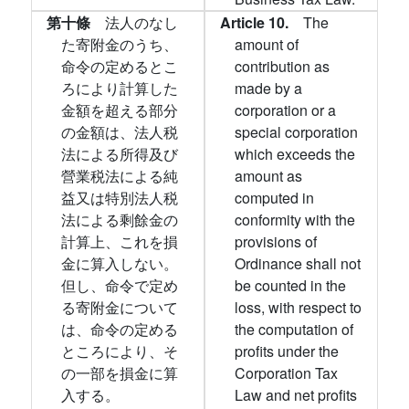
第十條
法人のなし
Article 10.
The
た寄附金のうち、
amount of
命令の定めるとこ
contribution as
ろにより計算した
made by a
金額を超える部分
corporation or a
の金額は、法人税
special corporation
法による所得及び
which exceeds the
營業税法による純
amount as
益又は特別法人税
computed in
法による剩餘金の
conformity with the
計算上、これを損
provisions of
金に算入しない。
Ordinance shall not
但し、命令で定め
be counted in the
る寄附金について
loss, with respect to
は、命令の定める
the computation of
ところにより、そ
profits under the
の一部を損金に算
Corporation Tax
入する。
Law and net profits