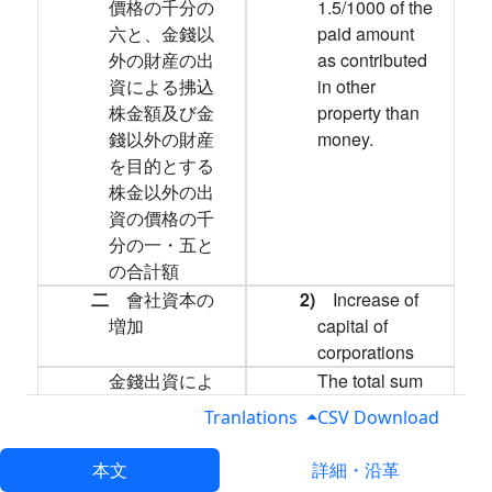
價格の千分の
1.5/1000 of the
六と、金錢以
paid amount
外の財産の出
as contributed
資による拂込
in other
株金額及び金
property than
錢以外の財産
money.
を目的とする
株金以外の出
資の價格の千
分の一・五と
の合計額
二
會社資本の
2)
Increase of
増加
capital of
corporations
金錢出資によ
The total sum
る増資拂込株
of both 6/1000
Tranlations
CSV Download
金額及び金錢
of the paid
を目的とする
amount as
本文
詳細・沿革
株金以外の出
contributed in