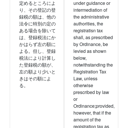
定めるところによ
under guidance or
り、その登記の登
intermediation of
録税の額は、他の
the administrative
法令に特別の定の
authorities, the
ある場合を除いて
registratisn tax
は、登録税法にか
shall, as prescribed
かはらず左の額に
by Ordinance, be
よる。但し、登録
levied as shown
税法により計算し
below,
た登録税の額が、
notwithstanding the
左の額より少いと
Registration Tax
きはその額によ
Law, unless
る。
otherwise
prescribed by law
or
Ordinance;provided,
however, that if the
amount of the
registration tax as