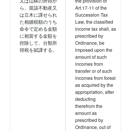
又は山林の所得か
the provision of
ら、當該不動産又
Art.17-11 of the
は立木に課せられ
Succession Tax
た相續税額のうち
Law, the classified
命令で定める金額
income tax shall, as
に相當する金額を
prescribed by
控除して、分類所
Ordinance, be
得税を賦課する。
imposed upon the
amount of such
incomes from
transfer or of such
incomes from forest
as acquired by the
appropriation, after
deducting
therefrom the
amount as
prescribed by
Ordinance, out of