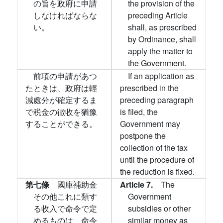
の旨を政府に申請
the provision of the
しなければならな
preceding Article
い。
shall, as prescribed
by Ordinance, shall
apply the matter to
the Government.
前項の申請があつ
If an application as
たときは、政府は輕
prescribed in the
減處分が確定するま
preceding paragraph
で税金の徴收を猶豫
is filed, the
することができる。
Government may
postpone the
collection of the tax
until the procedure of
the reduction is fixed.
第七條
國庫補助金
Article 7.
The
その他これに類す
Government
る收入で命令で定
subsidies or other
めるものは、命令
similar money as