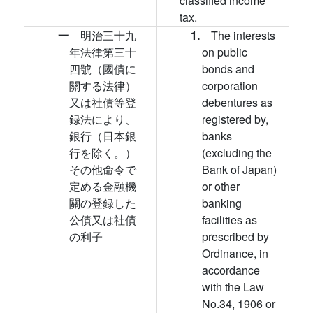
classified income
tax.
一
明治三十九
1.
The interests
年法律第三十
on public
四號（國債に
bonds and
關する法律）
corporation
又は社債等登
debentures as
録法により、
registered by,
銀行（日本銀
banks
行を除く。）
(excluding the
その他命令で
Bank of Japan)
定める金融機
or other
關の登録した
banking
公債又は社債
facilities as
の利子
prescribed by
Ordinance, in
accordance
with the Law
No.34, 1906 or