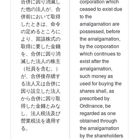
合併に因り消滅し
corporation which
た他の法人が、合
ceased to exist due
併前において取得
to the
したときは、命令
amalgamation are
の定めるところに
possessed, before
より、當該株式の
the amalgamation,
取得に要した金錢
by the corporation
を、合併に因り消
which continues to
滅した法人の株主
exist after the
（社員を含む。）
amalgamation,
が、合併後存續す
such money as
る法人又は合併に
used for buying the
因り設立した法人
shares shall, as
から合併に因り取
prescribed by
得した金錢とみな
Ordinance, be
し、法人税法及び
regarded as one
營業税法を適用す
obtained through
る。
the amalgamation
by the shareholders