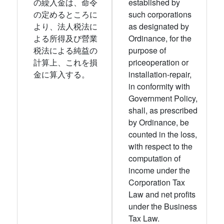
の繰入金は、命令
established by
の定めるところに
such corporations
より、法人税法に
as designated by
よる所得及び營業
Ordinance, for the
税法による純益の
purpose of
計算上、これを損
priceoperation or
金に算入する。
installation-repair,
in conformity with
Government Policy,
shall, as prescribed
by Ordinance, be
counted in the loss,
with respect to the
computation of
income under the
Corporation Tax
Law and net profits
under the Business
Tax Law.