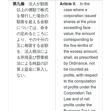
第九條
法人が額面
Article 9.
In the
以上の價額で株式
case where a
を發行した場合の
corporation issued
額面を超える金額
shares at the price
については、命令
exceeding face
の定めるところに
value, the amount
より、その十分の
corresponding to
五に相當する金額
the five-tenths of
を、法人税法によ
the excess amount,
る所得及び營業税
shall, as prescribed
法による純益の計
by Ordinance, not
算上益金に算入し
be counted as
ない。
profits, with respect
to the computation
of profits under the
Corporation Tax
Law and of net
profits under the
Business Tax Law.