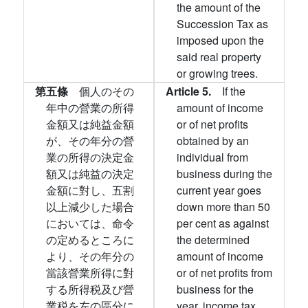
the amount of the
Succession Tax as
imposed upon the
said real property
or growing trees.
第五條
個人のその
Article 5.
If the
年中の營業の所得
amount of income
金額又は純益金額
or of net profits
が、その年分の營
obtained by an
業の所得の決定金
individual from
額又は純益の決定
business during the
金額に對し、五割
current year goes
以上減少した場合
down more than 50
においては、命令
per cent as against
の定めるところに
the determined
より、その年分の
amount of income
當該營業所得に對
or of net profits from
する所得税及び營
business for the
業税を左の區分に
year, income tax