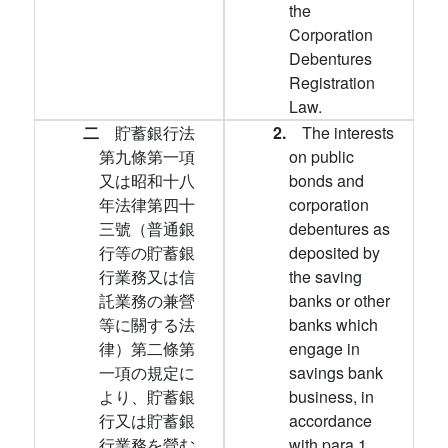
the
Corporation
Debentures
Registration
Law.
二
貯蓄銀行法
2.
The interests
第九條第一項
on public
又は昭和十八
bonds and
年法律第四十
corporation
三號（普通銀
debentures as
行等の貯蓄銀
deposited by
行業務又は信
the saving
託業務の兼營
banks or other
等に關する法
banks which
律）第二條第
engage in
一項の規定に
savings bank
より、貯蓄銀
business, in
行又は貯蓄銀
accordance
行業務を營む
with para.1,