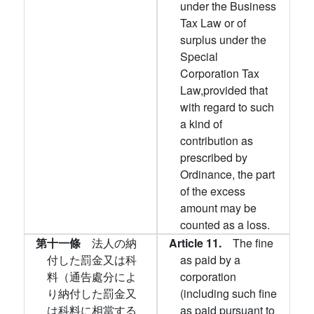
under the Business
Tax Law or of
surplus under the
Special
Corporation Tax
Law,provided that
with regard to such
a kind of
contribution as
prescribed by
Ordinance, the part
of the excess
amount may be
counted as a loss.
第十一條
法人の納
Article 11.
The fine
付した罰金又は科
as paid by a
料（通告處分によ
corporation
り納付した罰金又
(including such fine
は科料に相當する
as paid pursuant to