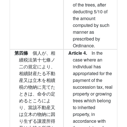
of the trees, after
deducting 5/10 of
the amount
computed by such
manner as
prescribed by
Ordinance.
第四條
個人が、相
Article 4.
In the
續税法第十七條ノ
case where an
二の規定により、
individual has
相續財産たる不動
appropriated for the
産又は立木を相續
payment of the
税の物納に充てた
succession tax, real
ときは、命令の定
property or growing
めるところによ
trees which belong
り、當該不動産又
to inherited
は立木の物納に因
property, in
り生ずる讓渡所得
accordance with