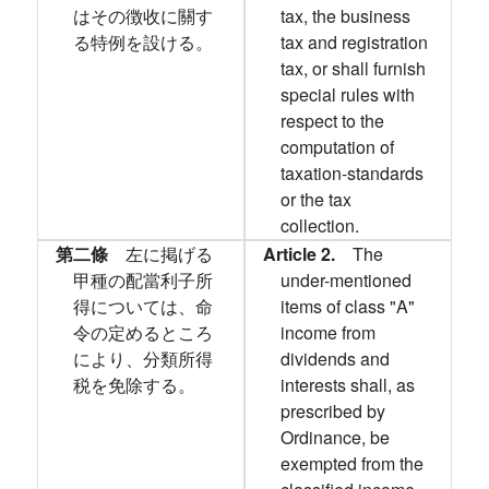
はその徴收に關す
tax, the business
る特例を設ける。
tax and registration
tax, or shall furnish
special rules with
respect to the
computation of
taxation-standards
or the tax
collection.
第二條
左に掲げる
Article 2.
The
甲種の配當利子所
under-mentioned
得については、命
items of class "A"
令の定めるところ
income from
により、分類所得
dividends and
税を免除する。
interests shall, as
prescribed by
Ordinance, be
exempted from the