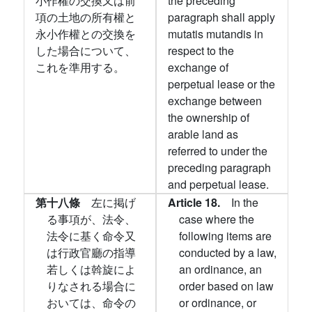
小作權の交換又は前
the preceding
項の土地の所有權と
paragraph shall apply
永小作權との交換を
mutatis mutandis in
した場合について、
respect to the
これを準用する。
exchange of
perpetual lease or the
exchange between
the ownership of
arable land as
referred to under the
preceding paragraph
and perpetual lease.
第十八條
左に掲げ
Article 18.
In the
る事項が、法令、
case where the
法令に基く命令又
following items are
は行政官廳の指導
conducted by a law,
若しくは斡旋によ
an ordinance, an
りなされる場合に
order based on law
おいては、命令の
or ordinance, or