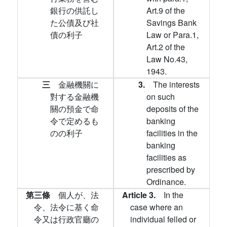
銀行の供託し
Art.9 of the
た公債及び社
Savings Bank
債の利子
Law or Para.1,
Art.2 of the
Law No.43,
1943.
三
金融機關に
3.
The interests
對する金融機
on such
關の預金で命
deposits of the
令で定めるも
banking
のの利子
facilities in the
banking
facilities as
prescribed by
Ordinance.
第三條
個人が、法
Article 3.
In the
令、法令に基く命
case where an
令又は行政官廳の
individual felled or