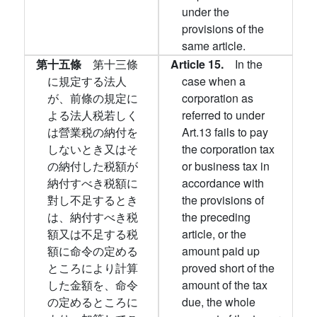
under the
provisions of the
same article.
第十五條
第十三條
Article 15.
In the
に規定する法人
case when a
が、前條の規定に
corporation as
よる法人税若しく
referred to under
は營業税の納付を
Art.13 fails to pay
しないとき又はそ
the corporation tax
の納付した税額が
or business tax in
納付すべき税額に
accordance with
對し不足するとき
the provisions of
は、納付すべき税
the preceding
額又は不足する税
article, or the
額に命令の定める
amount paid up
ところにより計算
proved short of the
した金額を、命令
amount of the tax
の定めるところに
due, the whole