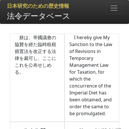
日本研究のための歴史情報
法令データベース
朕は、帝國議會の
I hereby give My
協贊を經た臨時租税
Sanction to the Law
措置法を改正する法
of Revisions in
律を裁可し、ここに
Temporary
これを公布せしめ
Management Law
る。
for Taxation, for
which the
concurrence of the
Imperial Diet has
been obtained, and
order the same to
be promulgated.