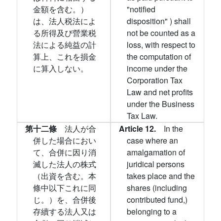
金額を含む。）
"notified
は、法人税法によ
disposition" ) shall
る所得及び營業税
not be counted as a
法による純益の計
loss, with respect to
算上、これを損金
the computation of
に算入しない。
income under the
Corporation Tax
Law and net profits
under the Business
Tax Law.
第十二條
法人が合
Article 12.
In the
併した場合におい
case where an
て、合併に因り消
amalgamation of
滅した法人の株式
juridical persons
（出資を含む。本
takes place and the
條中以下これに同
shares (including
じ。）を、合併後
contributed fund,)
存續する法人又は
belonging to a