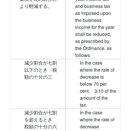
より輕減する。
and business tax
as imposed upon
the business
income for the year
shall be reduced,
as prescribed by
the Ordinance, as
follows:
減少割合が七割
In the case
以下のとき 税
where the rate of
額の十分の三
decrease is
below 70 per
cent, 3/10 of the
amount of the
tax.
減少割合が七割
In the case
を超えるとき
where the rate of
税額の十分の六
decrease