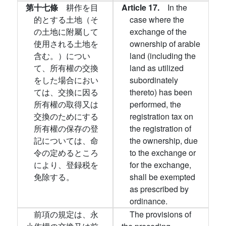
第十七條
耕作を目
Article 17.
In the
的とする土地（そ
case where the
の土地に附屬して
exchange of the
使用される土地を
ownership of arable
含む。）につい
land (including the
て、所有權の交換
land as utilized
をした場合におい
subordinately
ては、交換に因る
thereto) has been
所有權の取得又は
performed, the
交換のためにする
registration tax on
所有權の保存の登
the registration of
記については、命
the ownership, due
令の定めるところ
to the exchange or
により、登録税を
for the exchange,
免除する。
shall be exempted
as prescribed by
ordinance.
前項の規定は、永
The provisions of