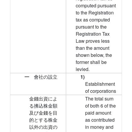
computed pursuant
to the Registration
tax as computed
pursuant to the
Registration Tax
Law proves less
than the amount
shown below, the
former shall be
levied.
一
會社の設立
1)
Establishment
of corporations
金錢出資によ
The total sum
る拂込株金額
of both 6 of the
及び金錢を目
paid amount
的とする株金
as contributed
以外の出資の
in money and