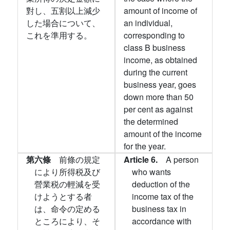
對し、五割以上減少
amount of income of
した場合について、
an individual,
これを準用する。
corresponding to
class B business
income, as obtained
during the current
business year, goes
down more than 50
per cent as against
the determined
amount of the income
for the year.
第六條
前條の規定
Article 6.
A person
により所得税及び
who wants
營業税の輕減を受
deduction of the
けようとする者
income tax of the
は、命令の定める
business tax in
ところにより、そ
accordance with