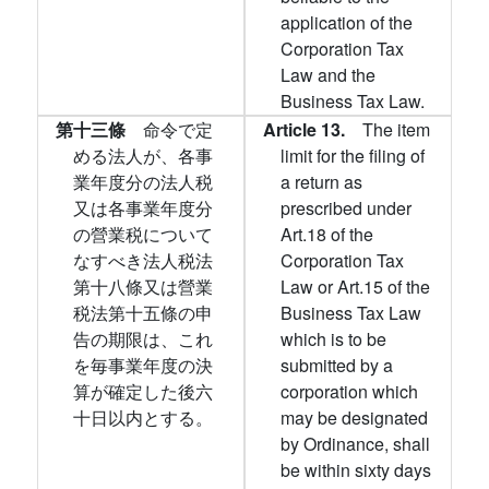
application of the
Corporation Tax
Law and the
Business Tax Law.
第十三條
命令で定
Article 13.
The item
める法人が、各事
limit for the filing of
業年度分の法人税
a return as
又は各事業年度分
prescribed under
の營業税について
Art.18 of the
なすべき法人税法
Corporation Tax
第十八條又は營業
Law or Art.15 of the
税法第十五條の申
Business Tax Law
告の期限は、これ
which is to be
を毎事業年度の決
submitted by a
算が確定した後六
corporation which
十日以内とする。
may be designated
by Ordinance, shall
be within sixty days