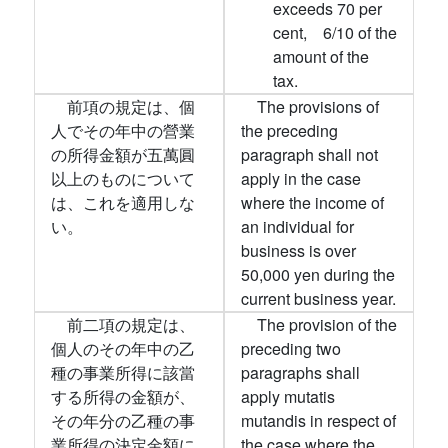
exceeds 70 per
cent, 6/10 of the
amount of the
tax.
前項の規定は、個
The provisions of
人でその年中の營業
the preceding
の所得金額が五萬圓
paragraph shall not
以上のものについて
apply in the case
は、これを適用しな
where the income of
い。
an individual for
business is over
50,000 yen during the
current business year.
前二項の規定は、
The provision of the
個人のその年中の乙
preceding two
種の事業所得に該當
paragraphs shall
する所得の金額が、
apply mutatis
その年分の乙種の事
mutandis in respect of
業所得の決定金額に
the case where the