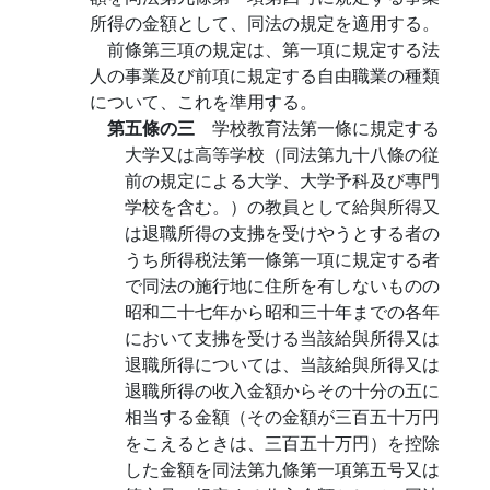
所得の金額として、同法の規定を適用する。
前條第三項の規定は、第一項に規定する法
人の事業及び前項に規定する自由職業の種類
について、これを準用する。
第五條の三
学校教育法第一條に規定する
大学又は高等学校（同法第九十八條の従
前の規定による大学、大学予科及び專門
学校を含む。）の教員として給與所得又
は退職所得の支拂を受けやうとする者の
うち所得税法第一條第一項に規定する者
で同法の施行地に住所を有しないものの
昭和二十七年から昭和三十年までの各年
において支拂を受ける当該給與所得又は
退職所得については、当該給與所得又は
退職所得の收入金額からその十分の五に
相当する金額（その金額が三百五十万円
をこえるときは、三百五十万円）を控除
した金額を同法第九條第一項第五号又は