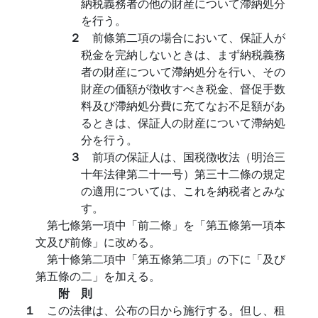
納税義務者の他の財産について滯納処分
を行う。
２
前條第二項の場合において、保証人が
税金を完納しないときは、まず納税義務
者の財産について滯納処分を行い、その
財産の価額が徴收すべき税金、督促手数
料及び滯納処分費に充てなお不足額があ
るときは、保証人の財産について滯納処
分を行う。
３
前項の保証人は、国税徴收法（明治三
十年法律第二十一号）第三十二條の規定
の適用については、これを納税者とみな
す。
第七條第一項中「前二條」を「第五條第一項本
文及び前條」に改める。
第十條第二項中「第五條第二項」の下に「及び
第五條の二」を加える。
附 則
１
この法律は、公布の日から施行する。但し、租