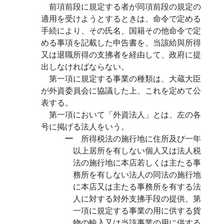
前項前段に規定する者が同項前段の規定の
適用を受けようとするときは、命令で定める
手続により、その氏名、国籍その他命令で定
める事項を記載した申告書を、当該給與所得
又は退職所得の支拂者を経由して、政府に提
出しなければならない。
第一項に規定する事業の種類は、大蔵大臣
が外資委員会に協議した上、これを定めて公
表する。
第一項において「外資法人」とは、左の各
号に掲げる法人をいう。
一
所得税法の施行地に住所及び一年
以上居所を有しない個人又は法人税
法の施行地に本店若しくは主たる事
務所を有しない法人の同法の施行地
に本店又は主たる事務所を有する法
人に対する対外支拂手段の提供、第
一項に規定する事業の用に供する貨
物の輸入又は当該事業の用に供する