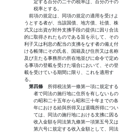
定する百分の二十の税率は、百分の十の
税率とする。
前項の規定は、同項の規定の適用を受けよ
うとする者が、当該国債、地方債、社債、株
式又は出資が対外支拂手段の提供に因り合法
的に取得されたものである旨を示して、その
利子又は利息の配当の支拂をなす者の備え付
ける帳簿にその氏名、国籍及び住所又は名称
及び主たる事務所の所在地並びに命令で定め
る事項の登載を受けた場合において、その登
載を受けている期間に限り、これを適用す
る。
第四條
所得税法第一條第一項に規定する
者で同法の施行地に住所を有しないもの
の昭和二十五年から昭和三十年までの各
年における給與所得又は退職所得につい
ては、同法の施行地における支拂に因る
收入金額を同法第九條第一項第五号又は
第六号に規定する收入金額として、同法