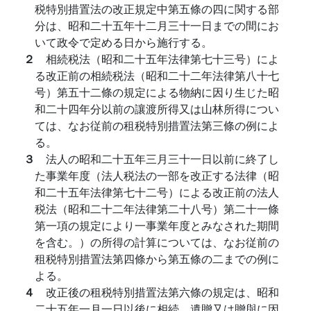
税特別措置法の改正規定中第五條の四に関する部
分は、昭和二十五年十二月三十一日までの間にお
いて政令で定める日から施行する。
２
相続税法（昭和二十五年法律第七十三号）によ
る改正前の相続税法（昭和二十二年法律第八十七
号）第五十二條の規定による物納に因り生じた昭
和二十四年分以前の讓渡所得又は山林所得につい
ては、なお従前の租税特別措置法第三條の例によ
る。
３
法人の昭和二十五年三月三十一日以前に終了し
た事業年度（法人税法の一部を改正する法律（昭
和二十五年法律第七十二号）による改正前の法人
税法（昭和二十二年法律第二十八号）第二十一條
第一項の規定により一事業年度とみなされた期間
を含む。）の所得の計算については、なお従前の
租税特別措置法第四條から第五條の二までの例に
よる。
４
改正後の租税特別措置法第六條の規定は、昭和
二十五年一月一日以後に相続、遺贈又は贈與に因