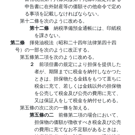
申告書に在外財産等の価額その他命令で定め
る事項を記載しなければならない。
第十二條を次のように改める。
第十二條
納税準備預金通帳には、印紙税
を課さない。
第二條
揮発油税法（昭和二十四年法律第四十四
号）の一部を次のように改正する。
第五條第二項を次のように改める。
２
前項但書の規定により担保を提供した
者が、期限までに税金を納付しなかつた
ときは、担保物たる金銭をもつて直ちに
税金に充て、若しくは金銭以外の担保物
を公売して税金及び公売の費用に充て、
又は保証人をして税金を納付せしめる。
第五條の次に次の一條を加える。
第五條の二
前條第二項の場合において、
担保物の価額が徴收すべき税金及び公売
の費用に充てなお不足額があるときは、