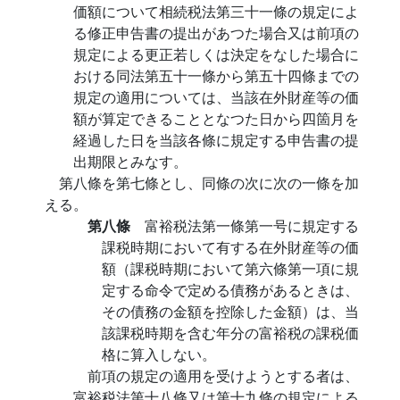
価額について相続税法第三十一條の規定によ
る修正申告書の提出があつた場合又は前項の
規定による更正若しくは決定をなした場合に
おける同法第五十一條から第五十四條までの
規定の適用については、当該在外財産等の価
額が算定できることとなつた日から四箇月を
経過した日を当該各條に規定する申告書の提
出期限とみなす。
第八條を第七條とし、同條の次に次の一條を加
える。
第八條
富裕税法第一條第一号に規定する
課税時期において有する在外財産等の価
額（課税時期において第六條第一項に規
定する命令で定める債務があるときは、
その債務の金額を控除した金額）は、当
該課税時期を含む年分の富裕税の課税価
格に算入しない。
前項の規定の適用を受けようとする者は、
富裕税法第十八條又は第十九條の規定による