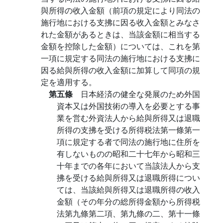
與所得の收入金額（前項の規定により同法の
施行地における支拂に因る收入金額とみなさ
れた金額があるときは、当該金額に相当する
金額を控除した金額）については、これを第
一項に規定する同法の施行地における支拂に
因る給與所得の收入金額に加算して同項の規
定を適用する。
第五條
日本経済の健全な発展のため外国
資本又は外国技術の導入を必要とする事
業を営む外資法人から給與所得又は退職
所得の支拂を受ける所得税法第一條第一
項に規定する者で同法の施行地に住所を
有しないものの昭和二十七年から昭和三
十年までの各年において当該法人から支
拂を受ける給與所得又は退職所得につい
ては、当該給與所得又は退職所得の收入
金額（その年分の総所得金額から所得税
法第九條第二項、第九條の二、第十一條