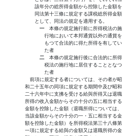
該年分の総所得金額から控除した金額を
同法第十三條に規定する課税総所得金額
として、同法の規定を適用する。
一
本條の規定施行前に所得税法の施
行地において本邦通貨以外の通貨を
もつて合法的に得た所得を有してい
た者
二
本條の規定施行後に合法的に所得
税法の施行地に居住することとなつ
た者
前項に規定する者については、その者が昭
和二十五年の同項に規定する期間中及び昭和
二十六年中に支拂を受ける給與所得又は退職
所得の收入金額からその十分の五に相当する
金額を控除した金額（退職所得については、
当該金額からその十分の一・五に相当する金
額を控除した金額）を所得税法第三十八條第
一項に規定する給與の金額又は退職所得の金