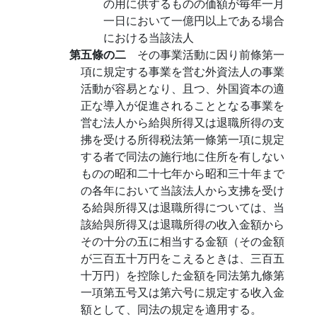
の用に供するものの価額が毎年一月
一日において一億円以上である場合
における当該法人
第五條の二
その事業活動に因り前條第一
項に規定する事業を営む外資法人の事業
活動が容易となり、且つ、外国資本の適
正な導入が促進されることとなる事業を
営む法人から給與所得又は退職所得の支
拂を受ける所得税法第一條第一項に規定
する者で同法の施行地に住所を有しない
ものの昭和二十七年から昭和三十年まで
の各年において当該法人から支拂を受け
る給與所得又は退職所得については、当
該給與所得又は退職所得の收入金額から
その十分の五に相当する金額（その金額
が三百五十万円をこえるときは、三百五
十万円）を控除した金額を同法第九條第
一項第五号又は第六号に規定する收入金
額として、同法の規定を適用する。