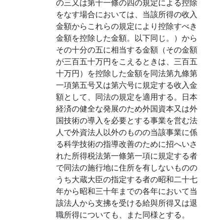
の三又は第十一條の四の規定による控除
をなす場合においては、当該所得の收入
金額からこれらの規定により控除すべき
金額を控除した金額。以下同じ。）から
その十分の五に相当する金額（その金額
が三百五十万円をこえるときは、三百五
十万円）を控除した金額を同法第九條第
一項第五号又は第六号に規定する收入金
額として、同法の規定を適用する。日本
経済の健全な発展のため外国資本又は外
国技術の導入を必要とする事業を営む法
人で外資法人以外のものの当該事業に係
る科学技術の指導改善のために招へいさ
れた所得税法第一條第一項に規定する者
で同法の施行地に住所を有しないものの
うち大蔵大臣の指定する者の昭和二十七
年から昭和三十年までの各年において当
該法人から支拂を受ける給與所得又は退
職所得についても、また同様とする。