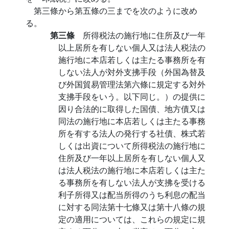
第三條から第五條の三までを次のように改め
る。
第三條
所得税法の施行地に住所及び一年
以上居所を有しない個人又は法人税法の
施行地に本店若しくは主たる事務所を有
しない法人が対外支拂手段（外国為替及
び外国貿易管理法第六條に規定する対外
支拂手段をいう。以下同じ。）の提供に
因り合法的に取得した国債、地方債又は
同法の施行地に本店若しくは主たる事務
所を有する法人の発行する社債、株式若
しくは出資について所得税法の施行地に
住所及び一年以上居所を有しない個人又
は法人税法の施行地に本店若しくは主た
る事務所を有しない法人が支拂を受ける
利子所得又は配当所得のうち利息の配当
に対する同法第十七條又は第十八條の規
定の適用については、これらの規定に規