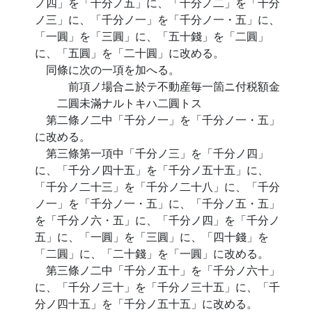
ノ四」を「千分ノ五」に、「千分ノ二」を「千分
ノ三」に、「千分ノ一」を「千分ノ一・五」に、
「一圓」を「三圓」に、「五十錢」を「二圓」
に、「五圓」を「二十圓」に改める。
同條に次の一項を加へる。
前項ノ場合ニ於テ不動産毎一箇ニ付税額金
二圓未滿ナルトキハ二圓トス
第二條ノ二中「千分ノ一」を「千分ノ一・五」
に改める。
第三條第一項中「千分ノ三」を「千分ノ四」
に、「千分ノ四十五」を「千分ノ五十五」に、
「千分ノ二十三」を「千分ノ二十八」に、「千分
ノ一」を「千分ノ一・五」に、「千分ノ五・五」
を「千分ノ六・五」に、「千分ノ四」を「千分ノ
五」に、「一圓」を「三圓」に、「四十錢」を
「二圓」に、「二十錢」を「一圓」に改める。
第三條ノ二中「千分ノ五十」を「千分ノ六十」
に、「千分ノ三十」を「千分ノ三十五」に、「千
分ノ四十五」を「千分ノ五十五」に改める。