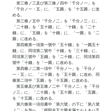
第三條ノ三及び第三條ノ四中「千分ノ一」を
「千分ノ一・五」に、「五圓」を「十五圓」に改
める。
第三條ノ五中「千分ノ二」を「千分ノ三」に、
「二十錢」を「五十錢」に、「十錢」を「二十
錢」に、「五錢」を「十錢」に、「一圓」を「二
圓」に改める。
第四條第一項第一號中「五十錢」を「一圓五十
錢」に、同項第二號中「十錢」を「三十錢」に、
同項第三號中「五錢」を「二十錢」に、同項第四
號中「十錢」を「一圓」に改める。
第四條ノ二第一項中「千分ノ一」を「千分ノ
一・五」に、「二十圓」を「五十圓」に改め、同
條第二項中「五圓」を「十五圓」に改める。
第五條及び第五條ノ二中「千分ノ二」を「千分
ノ三」に、「二十圓」を「五十圓」に、「五圓」
を「十五圓」に改める。
第六條第一項但書中「第六號」の下に「第八號
ノ二」を加へ、「税額金五十圓未滿ナルトキハ五