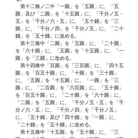
第十二條ノ二中「一圓」を「五圓」に、「五
圓」及び「二圓」を「十五圓」に、「千分ノ五・
五」を「千分ノ六・五」に、「五十錢」を「三
圓」に、「千分ノ四」を「千分ノ五」に、「二十
錢」を「五十錢」に改める。
第十三條中「二圓」を「五圓」に、「二十圓」
を「六十圓」に、「五圓」を「十五圓」に、「一
圓」を「三圓」に改める。
第十四條中「百圓」を「三百圓」に、「四十五
圓」を「百五十圓」に、「十圓」を「三十圓」
に、「五圓」を「十五圓」に、「一圓」を「三
圓」に、「二百圓」を「六百圓」に、「五十圓」
を「百五十圓」に、「二十圓」を「六十圓」に、
「二圓」を「五圓」に、「千分ノ五・五」を「千
分ノ六・五」に、「千分ノ四」を「千分ノ五」
に、「五十錢」及び「四十錢」を「一圓」に、
「二十錢」を「五十錢」に改める。
第十五條中「十五圓」を「五十圓」に、「三