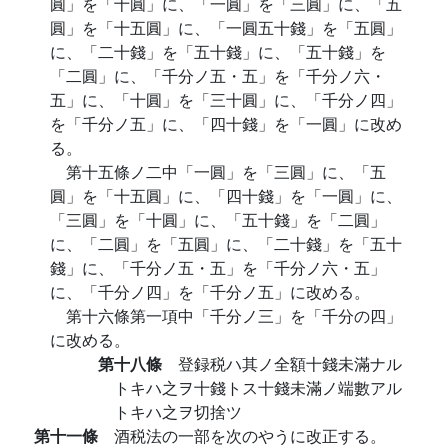
圓」を「十圓」に、「一圓」を「三圓」に、「五
圓」を「十五圓」に、「一圓五十錢」を「五圓」
に、「二十錢」を「五十錢」に、「五十錢」を
「二圓」に、「千分ノ五・五」を「千分ノ六・
五」に、「十圓」を「三十圓」に、「千分ノ四」
を「千分ノ五」に、「四十錢」を「一圓」に改め
る。
第十五條ノ二中「一圓」を「三圓」に、「五
圓」を「十五圓」に、「四十錢」を「一圓」に、
「三圓」を「十圓」に、「五十錢」を「二圓」
に、「二圓」を「五圓」に、「二十錢」を「五十
錢」に、「千分ノ五・五」を「千分ノ六・五」
に、「千分ノ四」を「千分ノ五」に改める。
第十六條第一項中「千分ノ三」を「千分の四」
に改める。
第十八條
登録税ハ其ノ全額十錢未滿ナル
トキハ之ヲ十錢トス十錢未滿ノ端數アル
トキハ之ヲ切捨ツ
第十一條
酒税法の一部を次のやうに改正する。