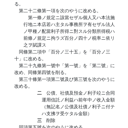
る。
第二十二條第一項を次のやうに改める。
第一條ノ規定ニ該當セザル個人又ハ本法施
行地ニ本店若ハ主タル事務所ヲ有セザル法人
ノ甲種ノ配當利子所得ニ對スル分類所得税ハ
前條ノ規定ニ拘ラズ百分ノ四十ノ税率ニ依リ
之ヲ賦課ス
同條第二項中「百分ノ三十五」を「百分ノ三
十」に改める。
第二十九條第一號中「第一號」を「第二號」に
改め、同條第四號を削る。
第三十條第一項第二號及び第三號を次のやうに
改める。
二
公債、社債及預金ノ利子竝ニ合同
運用信託ノ利益ハ前年中ノ收入金額
（無記名ノ公債及社債ノ利子ニ付テ
ハ支拂ヲ受ケタル金額）
三
削除
同項第五號を次のやうに改める。