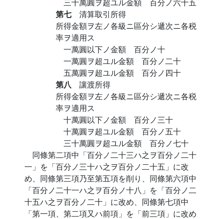
三十萬圓ヲ超ユル金額 百分ノ六十五
第七
清算取引所得
所得金額ヲ左ノ各級ニ區分シ遞次ニ各税
率ヲ適用ス
一萬圓以下ノ金額 百分ノ十
一萬圓ヲ超ユル金額 百分ノ二十
五萬圓ヲ超ユル金額 百分ノ四十
第八
讓渡所得
所得金額ヲ左ノ各級ニ區分シ遞次ニ各税
率ヲ適用ス
十萬圓以下ノ金額 百分ノ三十
十萬圓ヲ超ユル金額 百分ノ五十
三十萬圓ヲ超ユル金額 百分ノ七十
同條第二項中「百分ノ二十三ハ之ヲ百分ノ二十
一」を「百分ノ三十ハ之ヲ百分ノ二十五」に改
め、同條第三項乃至第五項を削り、同條第六項中
「百分ノ二十一ハ之ヲ百分ノ十八」を「百分ノ二
十五ハ之ヲ百分ノ二十」に改め、同條第七項中
「第一項、第二項又ハ前項」を「前三項」に改め