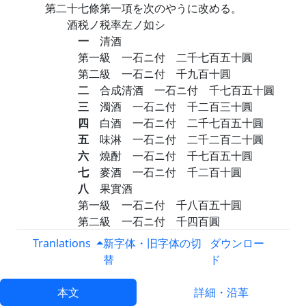
第二十七條第一項を次のやうに改める。
酒税ノ税率左ノ如シ
一
清酒
第一級 一石ニ付 二千七百五十圓
第二級 一石ニ付 千九百十圓
二
合成清酒 一石ニ付 千七百五十圓
三
濁酒 一石ニ付 千二百三十圓
四
白酒 一石ニ付 二千七百五十圓
五
味淋 一石ニ付 二千二百二十圓
六
燒酎 一石ニ付 千七百五十圓
七
麥酒 一石ニ付 千二百十圓
八
果實酒
第一級 一石ニ付 千八百五十圓
第二級 一石ニ付 千四百圓
第三級 一石ニ付 千百三十圓
Tranlations
新字体・旧字体の切
ダウンロー
九
雜酒
替
ド
第一級 一石ニ付 三千圓
第二級 一石ニ付 二千五百圓
本文
詳細・沿革
アルコール分二十度ヲ超ユルトキハア