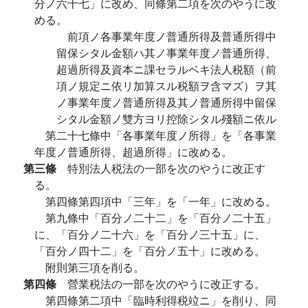
分ノ六十七」に改め、同條第二項を次のやうに改
める。
前項ノ各事業年度ノ普通所得及普通所得中
留保シタル金額ハ其ノ事業年度ノ普通所得、
超過所得及資本ニ課セラルベキ法人税額（前
項ノ規定ニ依リ加算スル税額ヲ含マズ）ヲ其
ノ事業年度ノ普通所得及其ノ普通所得中留保
シタル金額ノ雙方ヨリ控除シタル殘額ニ依ル
第二十七條中「各事業年度ノ所得」を「各事業
年度ノ普通所得、超過所得」に改める。
第三條
特別法人税法の一部を次のやうに改正す
る。
第四條第四項中「三年」を「一年」に改める。
第九條中「百分ノ二十二」を「百分ノ二十五」
に、「百分ノ二十六」を「百分ノ三十五」に、
「百分ノ四十二」を「百分ノ五十」に改める。
附則第三項を削る。
第四條
營業税法の一部を次のやうに改正する。
第四條第二項中「臨時利得税竝ニ」を削り、同