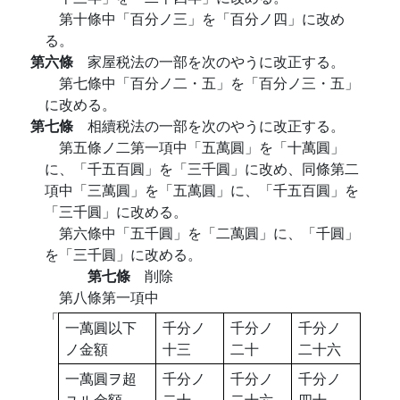
第十條中「百分ノ三」を「百分ノ四」に改め
る。
第六條
家屋税法の一部を次のやうに改正する。
第七條中「百分ノ二・五」を「百分ノ三・五」
に改める。
第七條
相續税法の一部を次のやうに改正する。
第五條ノ二第一項中「五萬圓」を「十萬圓」
に、「千五百圓」を「三千圓」に改め、同條第二
項中「三萬圓」を「五萬圓」に、「千五百圓」を
「三千圓」に改める。
第六條中「五千圓」を「二萬圓」に、「千圓」
を「三千圓」に改める。
第七條
削除
第八條第一項中
「
一萬圓以下
千分ノ
千分ノ
千分ノ
ノ金額
十三
二十
二十六
一萬圓ヲ超
千分ノ
千分ノ
千分ノ
ユル金額
二十
二十六
四十