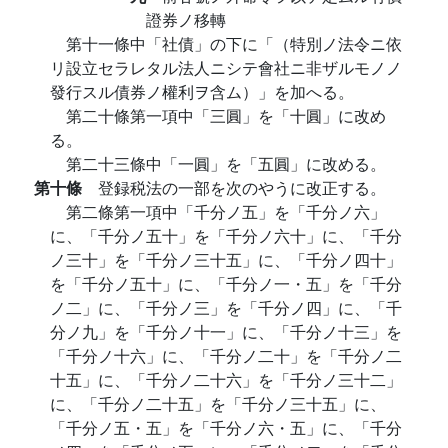
證券ノ移轉
第十一條中「社債」の下に「（特別ノ法令ニ依
リ設立セラレタル法人ニシテ會社ニ非ザルモノノ
發行スル債券ノ權利ヲ含ム）」を加へる。
第二十條第一項中「三圓」を「十圓」に改め
る。
第二十三條中「一圓」を「五圓」に改める。
第十條
登録税法の一部を次のやうに改正する。
第二條第一項中「千分ノ五」を「千分ノ六」
に、「千分ノ五十」を「千分ノ六十」に、「千分
ノ三十」を「千分ノ三十五」に、「千分ノ四十」
を「千分ノ五十」に、「千分ノ一・五」を「千分
ノ二」に、「千分ノ三」を「千分ノ四」に、「千
分ノ九」を「千分ノ十一」に、「千分ノ十三」を
「千分ノ十六」に、「千分ノ二十」を「千分ノ二
十五」に、「千分ノ二十六」を「千分ノ三十二」
に、「千分ノ二十五」を「千分ノ三十五」に、
「千分ノ五・五」を「千分ノ六・五」に、「千分