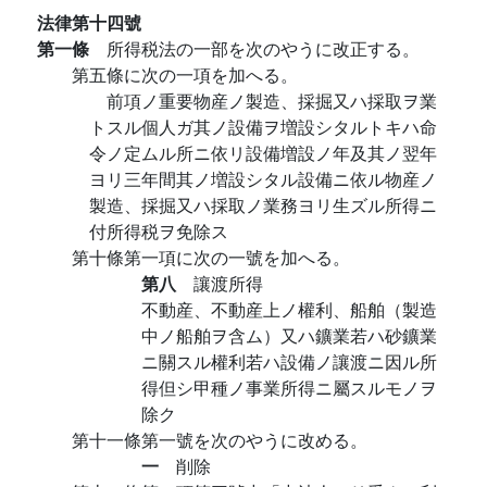
法律第十四號
第一條
所得税法の一部を次のやうに改正する。
第五條に次の一項を加へる。
前項ノ重要物産ノ製造、採掘又ハ採取ヲ業
トスル個人ガ其ノ設備ヲ増設シタルトキハ命
令ノ定ムル所ニ依リ設備増設ノ年及其ノ翌年
ヨリ三年間其ノ増設シタル設備ニ依ル物産ノ
製造、採掘又ハ採取ノ業務ヨリ生ズル所得ニ
付所得税ヲ免除ス
第十條第一項に次の一號を加へる。
第八
讓渡所得
不動産、不動産上ノ權利、船舶（製造
中ノ船舶ヲ含ム）又ハ鑛業若ハ砂鑛業
ニ關スル權利若ハ設備ノ讓渡ニ因ル所
得但シ甲種ノ事業所得ニ屬スルモノヲ
除ク
第十一條第一號を次のやうに改める。
一
削除