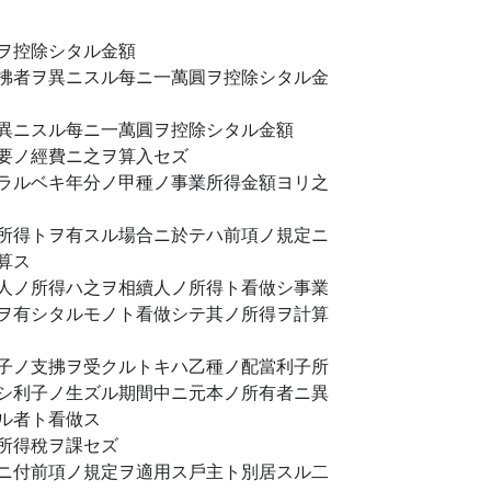
ヲ控除シタル金額
拂者ヲ異ニスル每ニ一萬圓ヲ控除シタル金
異ニスル每ニ一萬圓ヲ控除シタル金額
要ノ經費ニ之ヲ算入セズ
ラルベキ年分ノ甲種ノ事業所得金額ヨリ之
所得トヲ有スル場合ニ於テハ前項ノ規定ニ
算ス
人ノ所得ハ之ヲ相續人ノ所得ト看做シ事業
ヲ有シタルモノト看做シテ其ノ所得ヲ計算
子ノ支拂ヲ受クルトキハ乙種ノ配當利子所
シ利子ノ生ズル期間中ニ元本ノ所有者ニ異
ル者ト看做ス
所得稅ヲ課セズ
ニ付前項ノ規定ヲ適用ス戶主ト別居スル二