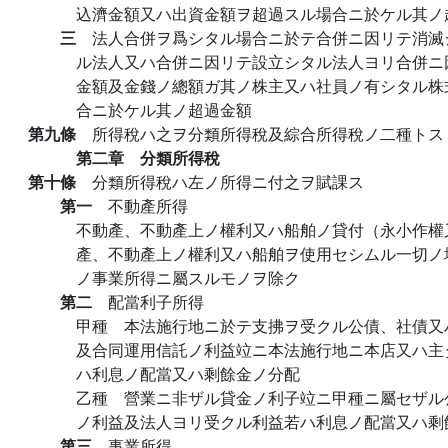
込濟金額又ハ出資金額ヲ超過スル場合ニ於ケル其ノ
三
法人合併ヲ爲シタル場合ニ於テ合併ニ因リテ消滅
ル法人又ハ合併ニ因リテ設立シタル法人ヨリ合併ニ
金額及金錢ノ總額ガ其ノ株主又ハ社員ノ有シタル株
合ニ於ケル其ノ超過金額
第九條
所得稅ハ之ヲ分類所得稅及綜合所得稅ノ二種トス
第二章 分類所得稅
第十條
分類所得稅ハ左ノ所得ニ付之ヲ賦課ス
第一
不動產所得
不動產、不動產上ノ權利又ハ船舶ノ貸付（永小作權
產、不動產上ノ權利又ハ船舶ヲ使用セシムル一切ノ
ノ事業所得ニ屬スルモノヲ除ク
第二
配當利子所得
甲種 本法施行地ニ於テ支拂ヲ受クル公債、社債又
及合同運用信託ノ利益竝ニ本法施行地ニ本店又ハ主
ハ利息ノ配當又ハ剩餘金ノ分配
乙種 營業ニ非ザル貸金ノ利子竝ニ甲種ニ屬セザル
ノ利益及法人ヨリ受クル利益若ハ利息ノ配當又ハ剩
第三
事業所得