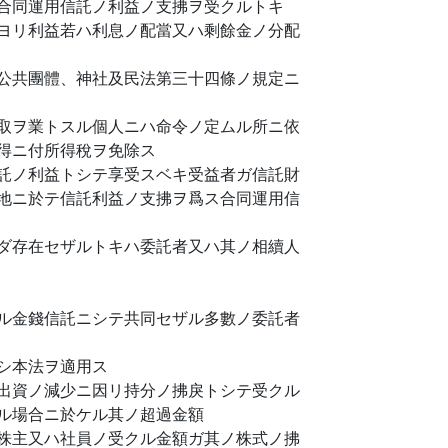
合同運用信託ノ利益ノ支拂ヲ受クルトキ
ヨリ利益若ハ利息ノ配當又ハ剩餘金ノ分配
公共團體、神社及民法第三十四條ノ規定ニ
取ヲ業トスル個人ニハ命令ノ定ムル所ニ依
得ニ付所得稅ヲ免除ス
託ノ利益トシテ享受スベキ受益者ガ信託財
地ニ於テ信託利益ノ支拂ヲ爲ス合同運用信
ダ存在セザルトキハ委託者又ハ其ノ相續人
ル金錢信託ニシテ共同セザル多數ノ委託者
シ本法ヲ適用ス
出資ノ減少ニ因リ持分ノ拂戾トシテ受クル
ル場合ニ於ケル其ノ超過金額
株主又ハ社員ノ受クル金額ガ其ノ株式ノ拂