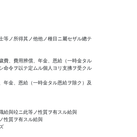
士等ノ所得其ノ他他ノ種目ニ屬セザル總テ
歲費、費用辨償、年金、恩給（一時金タル
シ命令ヲ以テ定ムル個人ヨリ支拂ヲ受クル
、年金、恩給（一時金タル恩給ヲ除ク）及
職給與竝ニ此等ノ性質ヲ有スル給與
ノ性質ヲ有スル給與
ズ