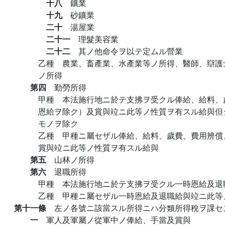
十八
鑛業
十九
砂鑛業
二十
湯屋業
二十一
理髮美容業
二十二
其ノ他命令ヲ以テ定ムル營業
乙種 農業、畜產業、水產業等ノ所得、醫師、辯護
ノ所得
第四
勤勞所得
甲種 本法施行地ニ於テ支拂ヲ受クル俸給、給料、
恩給ヲ除ク）及賞與竝ニ此等ノ性質ヲ有スル給與但
モノヲ除ク
乙種 甲種ニ屬セザル俸給、給料、歲費、費用辨償
賞與竝ニ此等ノ性質ヲ有スル給與
第五
山林ノ所得
第六
退職所得
甲種 本法施行地ニ於テ支拂ヲ受クル一時恩給及退
乙種 甲種ニ屬セザル一時恩給及退職給與竝ニ此等
第十一條
左ノ各號ニ該當スル所得ニハ分類所得稅ヲ課セ
一
軍人及軍屬ノ從軍中ノ俸給、手當及賞與