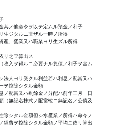
子
金其ノ他命令ヲ以テ定ムル預金ノ利子
リ生ジタルニ非ザル一時ノ所得
資產、營業又ハ職業ヨリ生ズル所得
依リ之ヲ算出ス
（收入ヲ得ルニ必要ナル負債ノ利子ヲ含ム
シ法人ヨリ受クル利益若ハ利息ノ配當又ハ
一ヲ控除シタル金額
息ノ配當又ハ剩餘金ノ分配ハ前年三月一日
額（無記名株式ノ配當竝ニ無記名ノ公債及
控除シタル金額但シ水產業ノ所得ハ命令ノ
ノ經費ヲ控除シタル金額ノ平均ニ依リ算出