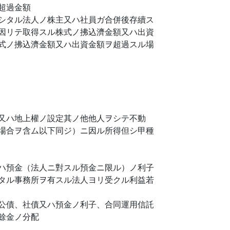
超過金額
シタル法人ノ株主又ハ社員ガ合併後存續ス
因リテ取得スル株式ノ拂込濟金額又ハ出資
式ノ拂込濟金額又ハ出資金額ヲ超過スル場
又ハ地上權ノ設定其ノ他他人ヲシテ不動
場合ヲ含ム以下同ジ）ニ因ル所得但シ甲種
ハ預金（法人ニ對スル預金ニ限ル）ノ利子
タル事務所ヲ有スル法人ヨリ受クル利益若
公債、社債又ハ預金ノ利子、合同運用信託
餘金ノ分配