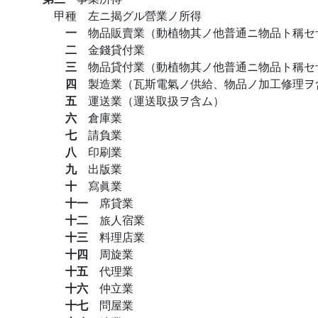
甲種 左ニ揭グル營業ノ所得
一
物品販賣業（動植物其ノ他普通ニ物品ト稱セ
二
金錢貸付業
三
物品貸付業（動植物其ノ他普通ニ物品ト稱セ
四
製造業（瓦斯電氣ノ供給、物品ノ加工修理ヲ
五
運送業（運送取扱ヲ含ム）
六
倉庫業
七
請負業
八
印刷業
九
出版業
十
寫眞業
十一
席貸業
十二
旅人宿業
十三
料理店業
十四
周旋業
十五
代理業
十六
仲立業
十七
問屋業