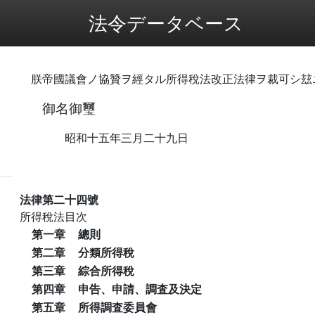
法令データベース
朕帝國議會ノ協贊ヲ經タル所得稅法改正法律ヲ裁可シ玆
御名御璽
昭和十五年三月二十九日
法律第二十四號
所得稅法目次
第一章
總則
第二章
分類所得稅
第三章
綜合所得稅
第四章
申告、申請、調査及決定
第五章
所得調査委員會