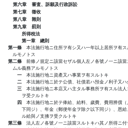
第六章
審査、訴願及行政訴訟
第七章
徵收
第八章
雜則
第九章
罰則
所得稅法
第一章 總則
第一條
本法施行地ニ住所ヲ有シ又ハ一年以上居所ヲ有ス
ルモノトス
第二條
前條ノ規定ニ該當セザル個人左ノ各號ノ一ニ該當
ムル義務アルモノトス
一
本法施行地ニ資產又ハ事業ヲ有スルトキ
二
本法施行地ニ於テ公債、社債若ハ預金ノ利子又ハ
三
本法施行地ニ本店又ハ主タル事務所ヲ有スル法人
ヲ受クルトキ
四
本法施行地ニ於テ俸給、給料、歲費、費用辨償（
下同ジ）、年金（郵便年金ヲ除ク以下同ジ）、恩給
ル給與ノ支拂ヲ受クルトキ
第三條
法人左ノ各號ノ一ニ該當スルトキハ其ノ所得ニ付