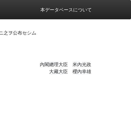
本データベースについて
ニ之ヲ公布セシム
內閣總理大臣 米內光政
大藏大臣 櫻內幸雄