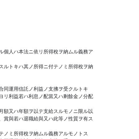
ル個人ハ本法ニ依リ所得稅ヲ納ムル義務ア
スルトキハ其ノ所得ニ付テノミ所得稅ヲ納
合同運用信託ノ利益ノ支拂ヲ受クルトキ
ヨリ利益若ハ利息ノ配當又ハ剩餘金ノ分配
月額又ハ年額ヲ以テ支給スルモノニ限ル以
、賞與若ハ退職給與又ハ此等ノ性質ヲ有ス
テノミ所得稅ヲ納ムル義務アルモノトス