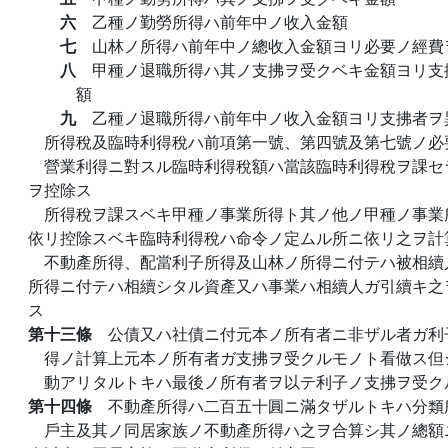
六
乙種ノ勤勞所得ハ前年中ノ收入金額
七
山林ノ所得ハ前年中ノ總收入金額ヨリ必要ノ經費
八
甲種ノ退職所得ハ其ノ支拂ヲ受クベキ金額ヨリ支
額
九
乙種ノ退職所得ハ前年中ノ收入金額ヨリ支拂者ヲ
所得稅及臨時利得稅ハ前項第一號、第四號及第七號ノ必
營業利得ニ對スル臨時利得稅額ハ當該臨時利得稅ヲ課セ
ヲ控除ス
所得稅ヲ課スベキ甲種ノ事業所得ト其ノ他ノ甲種ノ事業
依リ控除スベキ臨時利得稅ハ命令ノ定ムル所ニ依リ之ヲ計
不動產所得、配當利子所得及山林ノ所得ニ付テハ被相續
所得ニ付テハ相續シタル資產又ハ事業ハ相續人ガ引續キ之
ス
第十三條
公債又ハ社債ニ付元本ノ所有者ニ非ザル者ガ利
得ノ計算上元本ノ所有者ガ支拂ヲ受クルモノト看做ス但
動アリタルトキハ最後ノ所有者ヲ以テ利子ノ支拂ヲ受ク
第十四條
不動產所得ハ二百五十圓ニ滿タザルトキハ分類
戶主及其ノ同居家族ノ不動產所得ハ之ヲ合算シ其ノ總額