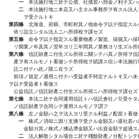
一
本法施行地ニ於テ公債、社債若ハ預金ノ利子又ハ
二
本法施行地ニ本店又ハ主タル事務所ヲ有スル法人
ヲ受クルトキ
第四條
北海道、府縣、市町村其ノ他命令ヲ以テ指定スル
依リ設立シタル法人ニハ所得稅ヲ課セズ
第五條
命令ヲ以テ指定スル重要物產ノ製造、採掘又ハ採
リ開業ノ年及其ノ翌年ヨリ三年間其ノ業務ヨリ生ズル所
第六條
信託財產ニ付生ズル所得ニ關シテハ其ノ所得ヲ信
產ヲ有スルモノト看做シテ所得稅ヲ賦課ス但シ本法施行
託ニ付テハ此ノ限ニ在ラズ
前項ノ規定ノ適用ニ付テハ受益者不特定ナルトキ又ハ未
ヲ以テ受益者ト看做ス
公益信託ノ信託財產ニ付生ズル所得ニハ所得稅ヲ課セズ
第七條
本法ニ於テ合同運用信託トハ信託會社ノ引受ケタ
ノ信託財產ヲ合同シテ運用スルモノヲ謂フ
第八條
左ノ金額ハ之ヲ法人ヨリ受クル利益ノ配當ト看做
一
株式ノ消却ニ因リ支拂ヲ受クル金額又ハ退社若ハ
金額ガ其ノ株式ノ拂込濟金額又ハ出資金額ヲ超過ス
二
法人解散シタル場合ニ於テ殘餘財產ノ分配トシテ