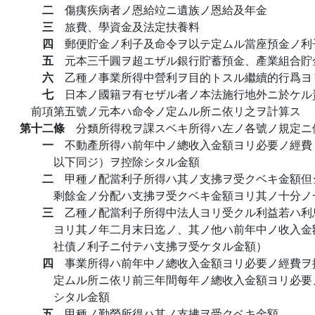
二
傷痍疾病者ノ恩給竝ニ遺族ノ恩給及年金
三
旅費、學資金及法定扶養料
四
郵便貯金ノ利子及命令ヲ以テ定ムル當座預金ノ利
五
元本三千圓ヲ超エザル銀行貯蓄預金、產業組合貯
六
乙種ノ事業所得中營利ヲ目的トスル繼續的行爲ヨ
七
日本ノ國籍ヲ有セザル者ノ本法施行地外ニ於ケル
前項第五號ノ元本ハ命令ノ定ムル所ニ依リ之ヲ計算ス
第十二條
分類所得稅ヲ課スベキ所得ハ左ノ各號ノ規定ニ
一
不動產所得ハ前年中ノ總收入金額ヨリ必要ノ經費
以下同ジ）ヲ控除シタル金額
二
甲種ノ配當利子所得ハ其ノ支拂ヲ受クベキ金額但
剩餘金ノ分配ハ支拂ヲ受クベキ金額ヨリ其ノ十分ノ
三
乙種ノ配當利子所得中法人ヨリ受クル利益若ハ利
ヨリ其ノ年二月末日迄ノ、其ノ他ハ前年中ノ收入金
社債ノ利子ニ付テハ支拂ヲ受ケタル金額）
四
事業所得ハ前年中ノ總收入金額ヨリ必要ノ經費ヲ
定ムル所ニ依リ前三年間每年ノ總收入金額ヨリ必要
シタル金額
五
甲種ノ勤勞所得ハ其ノ支拂ヲ受クベキ金額