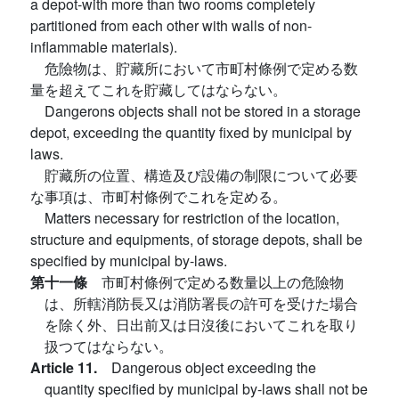
a depot-with more than two rooms completely
partitioned from each other with walls of non-
inflammable materials).
危險物は、貯藏所において市町村條例で定める数
量を超えてこれを貯藏してはならない。
Dangerons objects shall not be stored in a storage
depot, exceeding the quantity fixed by municipal by
laws.
貯藏所の位置、構造及び設備の制限について必要
な事項は、市町村條例でこれを定める。
Matters necessary for restriction of the location,
structure and equipments, of storage depots, shall be
specified by municipal by-laws.
第十一條
市町村條例で定める数量以上の危險物
は、所轄消防長又は消防署長の許可を受けた場合
を除く外、日出前又は日沒後においてこれを取り
扱つてはならない。
Article 11.
Dangerous object exceeding the
quantity specified by municipal by-laws shall not be