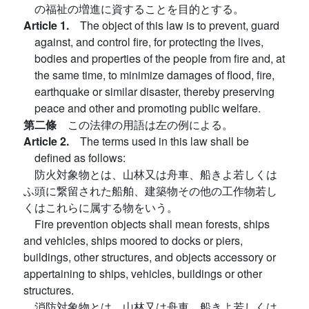
の福祉の増進に資することを目的とする。
Article 1.
The object of this law is to prevent, guard
against, and control fire, for protecting the lives,
bodies and properties of the people from fire and, at
the same time, to minimize damages of flood, fire,
earthquake or similar disaster, thereby preserving
peace and other and promoting public welfare.
第二條
この法律の用語は左の例による。
Article 2.
The terms used in this law shall be
defined as follows:
防火対象物とは、山林又は舟車、船きよ若しくは
ふ頭に繋留された船舶、建築物その他の工作物若し
くはこれらに属する物をいう。
Fire prevention objects shall mean forests, ships
and vehicles, ships moored to docks or piers,
buildings, other structures, and objects accessory or
appertaining to ships, vehicles, buildings or other
structures.
消防対象物とは、山林又は舟車、船きよ若しくは