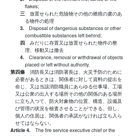
flakes;
三
放置せられた危險物その他の燃燒の虞のあ
る物件の処理
3.
Disposal of dangerous substances or other
combustible substances left behind;
四
みだりに存置又は放置せられた物件の整
理、移動又は撤去
4.
Clearance, removal or withdrawal of objects
placed or left without authority.
第四條
消防長又は消防署長は、火災予防のために
必要があるときは、関係者に対して資料の提出を
命じ、又は当該消防職員にあらゆる仕事場、工場
又は公衆の出入する場所その他の関係のある場所
に立ち入つて、防火対象物の位置、構造、設備及
び管理の状況を檢査させることができる。但し、
個人の住居は、関係者の承諾がなければ立ち入ら
せてはならない。
Article 4.
The fire service executive chief or the