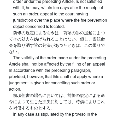
order under the preceding Article, is not satisfied
with it, he may, within ten days after the receipt of
such an order, appeal to the court having
jurisdiction over the place where the fire prevention
object concerned is located.
前條の規定による命令は、前項の訴の提起によつ
てその効力を妨げられることはない。但し、当該命
令を取り消す旨の判決があつたときは、この限りで
ない。
The validity of the order made under the preceding
Article shall not be affected by the filing of an appeal
in accordance with the preceding paragraph,
provided, however, that this shall not apply where a
judgement is given for cancelling such order or
action.
前項但書の場合においては、前條の規定による命
令によつて生じた損失に対しては、時價によりこれ
を補償するものとする。
In any case as stipulated by the proviso in the