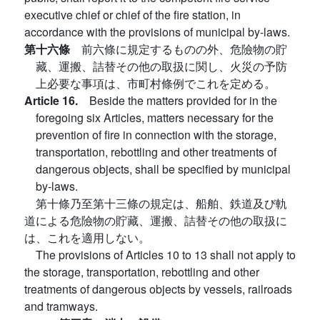
executive chief or chief of the fire station, in
accordance with the provisions of municipal by-laws.
第十六條
前六條に規定するものの外、危險物の貯
藏、運搬、詰替その他の取扱に関し、火災の予防
上必要な事項は、市町村條例でこれを定める。
Article 16.
Beside the matters provided for in the
foregoing six Articles, matters necessary for the
prevention of fire in connection with the storage,
transportation, rebottling and other treatments of
dangerous objects, shall be specified by municipal
by-laws.
第十條乃至第十三條の規定は、船舶、鉄道及び軌
道による危險物の貯藏、運搬、詰替その他の取扱に
は、これを適用しない。
The provisions of Articles 10 to 13 shall not apply to
the storage, transportation, rebottling and other
treatments of dangerous objects by vessels, railroads
and tramways.