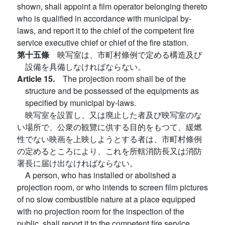
shown, shall appoint a film operator belonging thereto
who is qualified in accordance with municipal by-
laws, and report it to the chief of the competent fire
service executive chief or chief of the fire station.
第十五條
映写室は、市町村條例で定める構造及び
設備を具備しなければならない。
Article 15.
The projection room shall be of the
structure and be possessed of the equipments as
specified by municipal by-laws.
映写室を設置し、又は廃止した者及び映写室のな
い場所で、公衆の観覽に供する目的をもつて、緩燃
性でない映画を上映しようとする者は、市町村條例
の定めるところにより、これを所轄消防長又は消防
署長に届け出なければならない。
A person, who has installed or abolished a
projection room, or who intends to screen film pictures
of no slow combustible nature at a place equipped
with no projection room for the inspection of the
public, shall report it to the competent fire service