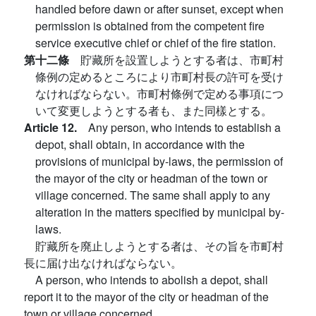
handled before dawn or after sunset, except when
permission is obtained from the competent fire
service executive chief or chief of the fire station.
第十二條
貯藏所を設置しようとする者は、市町村
條例の定めるところにより市町村長の許可を受け
なければならない。市町村條例で定める事項につ
いて変更しようとする者も、また同樣とする。
Article 12.
Any person, who intends to establish a
depot, shall obtain, in accordance with the
provisions of municipal by-laws, the permission of
the mayor of the city or headman of the town or
village concerned. The same shall apply to any
alteration in the matters specified by municipal by-
laws.
貯藏所を廃止しようとする者は、その旨を市町村
長に届け出なければならない。
A person, who intends to abolish a depot, shall
report it to the mayor of the city or headman of the
town or village concerned.