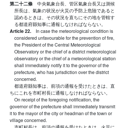
第二十二條
中央氣象台長、管区氣象台長又は測候
所長は、氣象の状況が火災の予防上危險であると
認めるときは、その状況を直ちにその地を管轄す
る都道府縣知事に通報しなければならない。
Article 22.
In case the meteorological condition is
considered unfavourable for the prevention of fire,
the President of the Central Meteorological
Observatory or the chief of a district meteorological
observatory or the chief of a meteorological station
shall immediately notify it to the governor of the
prefecture, who has jurisdiction over the district
concerned.
都道府縣知事は、前項の通報を受けたときは、直
ちにこれを市町村長に通報しなければならない。
On receipt of the foregoing notification, the
governor of the prefecture shall immediately transmit
it to the mayor of the city or headman of the town or
village concerned.
市町村長は、前項の通報を受けたときは、火災に