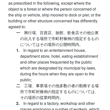
as prescribed in the following, except where the
object is a forest or where the person concerned of
the ship or vehicle, ship moored to dock or pier, or the
building or other structure concerned has differently
agreed to:
一
興行場、百貨店、旅館、飲食店その他公衆
の出入する場所で市町村條例の指定するもの
についてはその場所の公開時間内。
1.
In regard to an entertainment house,
department store, hotel, eating establishment
and other places frequented by the public
which are designated by municipal by-laws,
during the hours when they are open to the
public;
二
工場、事業場その他多数の者の勤務する場
所で市町村條例の指定するものについては、
その場所の從業時間内。
2.
In regard to a factory, workshop and other
places employing a number of workers, which