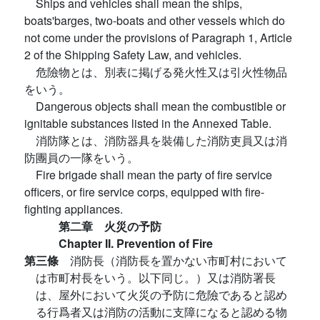
Ships and vehicles shall mean the ships,
boats'barges, two-boats and other vessels which do
not come under the provisions of Paragraph 1, Article
2 of the Shipping Safety Law, and vehicles.
危險物とは、別表に掲げる発火性又は引火性物品
をいう。
Dangerous objects shall mean the combustible or
ignitable substances listed in the Annexed Table.
消防隊とは、消防器具を裝備した消防吏員又は消
防團員の一隊をいう。
Fire brigade shall mean the party of fire service
officers, or fire service corps, equipped with fire-
fighting appliances.
第二章 火災の予防
Chapter II. Prevention of Fire
第三條
消防長（消防長を置かない市町村において
は市町村長をいう。以下同じ。）又は消防署長
は、屋外において火災の予防に危險であると認め
る行爲者又は消防の活動に支障になると認める物