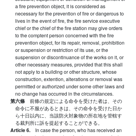
a fire prevention object, it is considered as
necessary for the prevention of fire or dangerous to
lives in the event of fire, the fire service executive
chief or the chief of the fire station may give orders
to the comptent person concerned with the fire
prevention object, for its repair, removal, prohibition
or suspension or restriction of its use, or the
suspension or discontinuance of the works on it, or
other necessary measures, provided that this shall
not apply to a building or other structure, whose
construction, extention, alterations or removal was
permitted or authorized under some other laws and
no change has occurred in the circumstances.
第六條
前條の規定による命令を受けた者は、その
命令に不服があるときは、その命令を受けた日か
ら十日以内に、当該防火対象物の所在地を管轄す
る裁判所に訴を提起することができる。
Article 6.
In case the person, who has received an