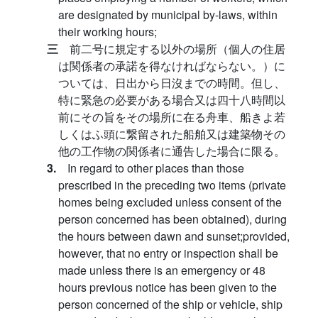
are designated by municipal by-laws, within
their working hours;
三
前二号に規定する以外の場所（個人の住居
は関係者の承諾を得なければならない。）に
ついては、日出から日沒までの時間。但し、
特に緊急の必要がある場合又は四十八時間以
前にその旨をその場所に在る舟車、船きよ若
しくはふ頭に繋留された船舶又は建築物その
他の工作物の関係者に通告した場合に限る。
3.
In regard to other places than those
prescribed in the preceding two items (private
homes being excluded unless consent of the
person concerned has been obtained), during
the hours between dawn and sunset;provided,
however, that no entry or inspection shall be
made unless there is an emergency or 48
hours previous notice has been given to the
person concerned of the ship or vehicle, ship