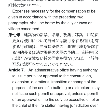
町村の負担とする。
Expenses necessary for the compensation to be
given in accordance with the preceding two
paragraphs, shall be borne by the city or town or
village concerned.
第七條
建築物の新築、増築、改築、移築、用途変
更又は使用について許可又は認可をする権限を有
する行政廳は、当該建築物の工事施行地を管轄す
る消防長又は消防署長の火災の予防上当該許可又
は認可が支障ない旨の同意を得なければ、当該許
可又は認可をすることができない。
Article 7.
An administrative office having authority
to issue permit or approval to the construction,
extension, alterations, transition or change of the
purpose of the use of a building or a structure, may
not issue such permit or approval, unless a permit
or an approval of the fire service executive chief or
the chief of the fire station having jurisdiction over