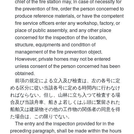
chief of the fire station may, in case of necessity for
the prevention of fire, order the person concerned to
produce reference materials, or have the competent
fire service officers enter any workshop, factory, or
place of public assembly, and any other place
concerned for the inspection of the location,
structure, equipments and condition of
management of the fire prevention object.
Howvever, private homes may not be entered
unless consent of the person concerned has been
obtained.
前項の規定による立入及び檢査は、左の各号に定
める区分に從い当該各号に定める時間内に行わなけ
ればならない。但し、山林に立ち入つて檢査する場
合及び当該舟車、船きよ若しくはふ頭に繋留された
船舶又は建築物その他の工作物の関係者の同意を得
た場合は、この限りでない。
The entry and the inspection provided for in the
preceding paragraph, shall be made within the hours