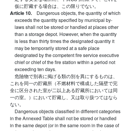
仮に貯藏する場合は、この限りでない。
Article 10.
Dangerous objects, the quantity of which
exceeds the quantity specified by municipal by-
laws shall not be stored or handled at places other
than a storage depot. However, when the quantity
is less than thirty times the designated quantity it
may be temporarily stored at a safe place
designated by the competent fire service executive
chief or chief of the fire station within a period not
exceeding ten days.
危險物で別表に掲げる類の別を異にするものは、
これを同一の貯藏所（不燃材料で構成した隔壁で完
全に区分された室が二以上ある貯藏所においては同
一の室。）において貯藏し、又は取り扱つてはなら
ない。
Dangerous objects classified in different categories
in the Annexed Table shall not be stored or handled
in the same depot (or in the same room in the case of