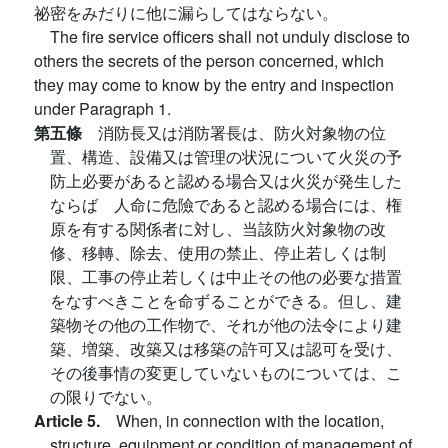
祕密をみだりに他に漏らしてはならない。
The fire service officers shall not unduly disclose to
others the secrets of the person concerned, which
they may come to know by the entry and inspection
under Paragraph 1.
第五條
消防長又は消防署長は、防火対象物の位
置、構造、設備又は管理の状況について火災の予
防上必要があると認める場合又は火災が発生した
ならば 人命に危險であると認める場合には、権
原を有する関係者に対し、当該防火対象物の改
修、移轉、除去、使用の禁止、停止若しくは制
限、工事の停止若しくは中止その他の必要な措置
をなすべきことを命ずることができる。但し、建
築物その他の工作物で、それが他の法令により建
築、増築、改築又は移築の許可又は認可を受け、
その後事情の変更していないものについては、こ
の限りでない。
Article 5.
When, in connection with the location,
structure, equipment or condition of management of