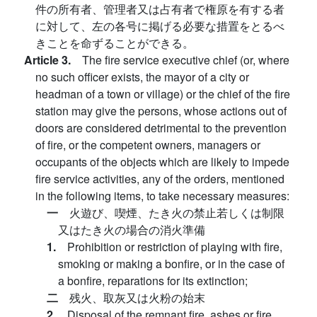
件の所有者、管理者又は占有者で権原を有する者
に対して、左の各号に掲げる必要な措置をとるべ
きことを命ずることができる。
Article 3.
The fire service executive chief (or, where
no such officer exists, the mayor of a city or
headman of a town or village) or the chief of the fire
station may give the persons, whose actions out of
doors are considered detrimental to the prevention
of fire, or the competent owners, managers or
occupants of the objects which are likely to impede
fire service activities, any of the orders, mentioned
in the following items, to take necessary measures:
一
火遊び、喫煙、たき火の禁止若しくは制限
又はたき火の場合の消火準備
1.
Prohibition or restriction of playing with fire,
smoking or making a bonfire, or in the case of
a bonfire, reparations for its extinction;
二
残火、取灰又は火粉の始末
2.
Disposal of the remnant fire, ashes or fire