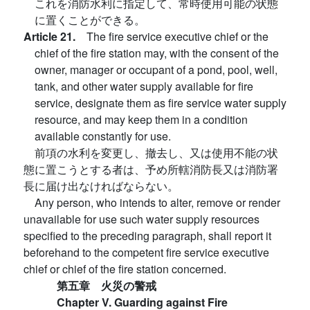
これを消防水利に指定して、常時使用可能の状態
に置くことができる。
Article 21.
The fire service executive chief or the
chief of the fire station may, with the consent of the
owner, manager or occupant of a pond, pool, well,
tank, and other water supply available for fire
service, designate them as fire service water supply
resource, and may keep them in a condition
available constantly for use.
前項の水利を変更し、撤去し、又は使用不能の状
態に置こうとする者は、予め所轄消防長又は消防署
長に届け出なければならない。
Any person, who intends to alter, remove or render
unavailable for use such water supply resources
specified to the preceding paragraph, shall report it
beforehand to the competent fire service executive
chief or chief of the fire station concerned.
第五章 火災の警戒
Chapter V. Guarding against Fire