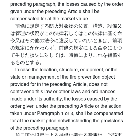
preceding paragraph, the losses caused by the order
given under the preceding Article shall be
compensated for at the market value.
前條に規定する防火対象物の位置、構造、設備又
は管理の状況がこの法律若しくはこの法律に基く命
令又はその他の法令に違反していないときは、前項
の規定にかかわらず、前條の規定による命令によつ
て生じた損失に対しては、時價によりこれを補償す
るものとする。
In case the location, structure, equipment, or the
state or management of the fire prevention object
provided for in the preceding Article, does not
contravene this law or other laws and ordinances
made under its authority, the losses caused by the
order given under the preceding Article or the action
taken under Paragraph 1 or 3, shall be compensated
for at the market price notwithstanding the provisions
of the preceding paragraph.
前二項の規定による補償に要する費用は、当該市