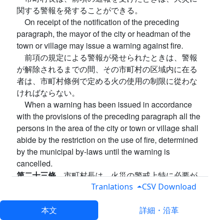
関する警報を発することができる。
On receipt of the notification of the preceding
paragraph, the mayor of the city or headman of the
town or village may issue a warning against fire.
前項の規定による警報が発せられたときは、警報
が解除されるまでの間、その市町村の区域内に在る
者は、市町村條例で定める火の使用の制限に從わな
ければならない。
When a warning has been issued in accordance
with the provisions of the preceding paragraph all the
persons in the area of the city or town or village shall
abide by the restriction on the use of fire, determined
by the municipal by-laws until the warning is
cancelled.
第二十三條
市町村長は、火災の警戒上特に必要が
Tranlations
CSV Download
あると認めるときは、期間を限つて、一定区域内
におけるたき火又は喫煙の制限をすることができ
本文
詳細・沿革
る。