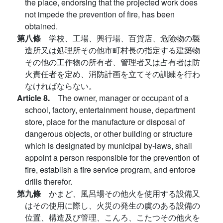
the place, endorsing that the projected work does
not impede the prevention of fire, has been
obtained.
第八條
学校、工場、興行場、百貨店、危險物の製
造所又は処理所その他市町村長の指定する建築物
その他の工作物の所有者、管理者又は占有者は防
火責任者を定め、消防計画を立てその訓練を行わ
なければならない。
Article 8.
The owner, manager or occupant of a
school, factory, entertainment house, department
store, place for the manufacture or disposal of
dangerous objects, or other building or structure
which is designated by municipal by-laws, shall
appoint a person responsible for the prevention of
fire, establish a fire service program, and enforce
drills therefor.
第九條
かまど、風呂場その他火を使用する設備又
はその使用に際し、火災の発生の虞のある設備の
位置、構造及び管理、こんろ、こたつその他火を