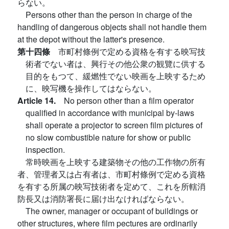
らない。
Persons other than the person in charge of the
handling of dangerous objects shall not handle them
at the depot without the latter's presence.
第十四條
市町村條例で定める資格を有する映写技
術者でない者は、興行その他公衆の観覽に供する
目的をもつて、緩燃性でない映画を上映するため
に、映写機を操作してはならない。
Article 14.
No person other than a film operator
qualified in accordance with municipal by-laws
shall operate a projector to screen film pictures of
no slow combustible nature for show or public
inspection.
常時映画を上映する建築物その他の工作物の所有
者、管理者又は占有者は、市町村條例で定める資格
を有する所属の映写技術者を定めて、これを所轄消
防長又は消防署長に届け出なければならない。
The owner, manager or occupant of buildings or
other structures, where film pectures are ordinarily