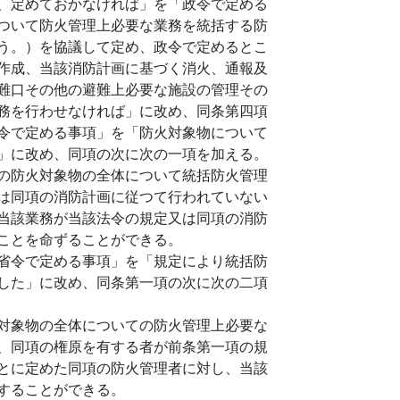
、定めておかなければ」を「政令で定める
ついて防火管理上必要な業務を統括する防
う。）を協議して定め、政令で定めるとこ
作成、当該消防計画に基づく消火、通報及
難口その他の避難上必要な施設の管理その
務を行わせなければ」に改め、同条第四項
令で定める事項」を「防火対象物について
」に改め、同項の次に次の一項を加える。
の防火対象物の全体について統括防火管理
は同項の消防計画に従つて行われていない
当該業務が当該法令の規定又は同項の消防
ことを命ずることができる。
省令で定める事項」を「規定により統括防
した」に改め、同条第一項の次に次の二項
対象物の全体についての防火管理上必要な
、同項の権原を有する者が前条第一項の規
とに定めた同項の防火管理者に対し、当該
することができる。