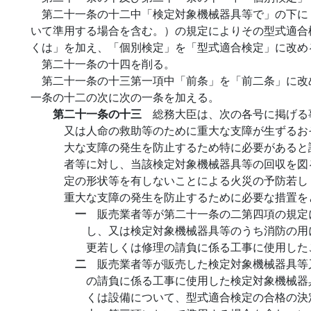
第二十一条の十二中「検定対象機械器具等で」の下に
いて準用する場合を含む。）の規定によりその型式適合
くは」を加え、「個別検定」を「型式適合検定」に改め
第二十一条の十四を削る。
第二十一条の十三第一項中「前条」を「前二条」に改
一条の十二の次に次の一条を加える。
第二十一条の十三
総務大臣は、次の各号に掲げる
又は人命の救助等のために重大な支障が生ずるお
大な支障の発生を防止するため特に必要があると
者等に対し、当該検定対象機械器具等の回収を図
定の形状等を有しないことによる火災の予防若し
重大な支障の発生を防止するために必要な措置を
一
販売業者等が第二十一条の二第四項の規定
し、又は検定対象機械器具等のうち消防の用
更若しくは修理の請負に係る工事に使用した
二
販売業者等が販売した検定対象機械器具等
の請負に係る工事に使用した検定対象機械器
くは設備について、型式適合検定の合格の決