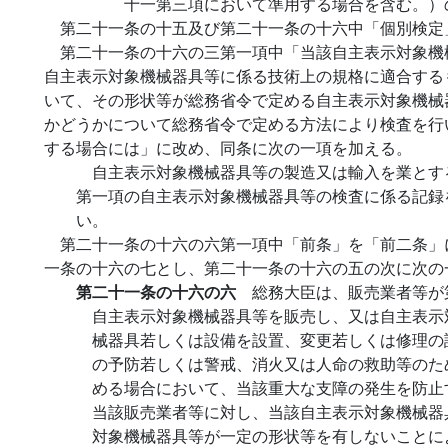
十一第三項において準用する場合を含む。）
第二十一条の十五及び第二十一条の十六中「個別検定
第二十一条の十六の三第一項中「当該自主表示対象機
自主表示対象機械器具等に係る技術上の規格に適合する
いて、その形状等が総務省令で定める自主表示対象機械
かどうかについて総務省令で定める方法により検査を行
する場合には」に改め、同条に次の一項を加える。
自主表示対象機械器具等の製造又は輸入を業とす
第一項の自主表示対象機械器具等の検査に係る記録
い。
第二十一条の十六の六第一項中「前条」を「前二条」
一条の十六の七とし、第二十一条の十六の五の次に次の
第二十一条の十六の六
総務大臣は、販売業者等が
自主表示対象機械器具等を販売し、又は自主表示
械器具若しくは設備を設置、変更若しくは修理の
の予防若しくは警戒、消火又は人命の救助等のた
める場合において、当該重大な支障の発生を防止
当該販売業者等に対し、当該自主表示対象機械器
対象機械器具等が一定の形状等を有しないことに