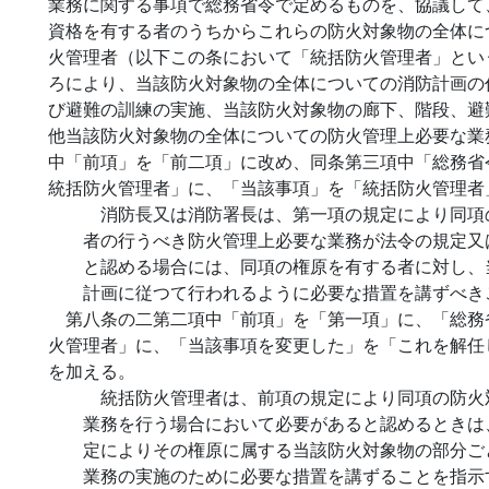
業務に関する事項で総務省令で定めるものを、協議して
資格を有する者のうちからこれらの防火対象物の全体に
火管理者（以下この条において「統括防火管理者」とい
ろにより、当該防火対象物の全体についての消防計画の
び避難の訓練の実施、当該防火対象物の廊下、階段、避
他当該防火対象物の全体についての防火管理上必要な業
中「前項」を「前二項」に改め、同条第三項中「総務省
統括防火管理者」に、「当該事項」を「統括防火管理者
消防長又は消防署長は、第一項の規定により同項
者の行うべき防火管理上必要な業務が法令の規定又
と認める場合には、同項の権原を有する者に対し、
計画に従つて行われるように必要な措置を講ずべき
第八条の二第二項中「前項」を「第一項」に、「総務
火管理者」に、「当該事項を変更した」を「これを解任
を加える。
統括防火管理者は、前項の規定により同項の防火
業務を行う場合において必要があると認めるときは
定によりその権原に属する当該防火対象物の部分ご
業務の実施のために必要な措置を講ずることを指示