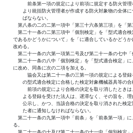
前条第一項の規定により前項に規定する防火管理
より統括防火管理者が作成する防火対象物の全体に
ばならない。
第八条の二の二第一項中「第三十六条第三項」を「第
第二十一条の二第三項中「個別検定」を「型式適合検
であるかどうかについて」を「に適合しているかどうか
改める。
第二十一条の六第一項第二号及び第二十一条の七中「
第二十一条の八中「個別検定」を「型式適合検定」に
に改め、同条に次の二項を加える。
協会又は第二十一条の三第一項の規定による登録
の型式適合検定に合格した検定対象機械器具等の合
前項の規定により合格の決定を取り消したときは
よる登録を受けた法人は、遅滞なく、その旨を、理
公示し、かつ、当該合格の決定を取り消された検定
た者に通知しなければならない。
第二十一条の九第一項中「前条」を「前条第一項」に
る。
第二十一条の十及び第二十一条の十一中「個別検定」