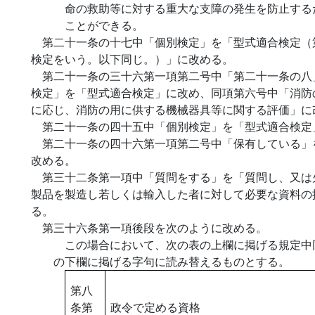
命の救助等に対する重大な支障の発生を防止する
ことができる。
第二十一条の十七中「個別検定」を「型式適合検定（
検定をいう。以下同じ。）」に改める。
第二十一条の三十六第一項第二号中「第二十一条の八
検定」を「型式適合検定」に改め、同項第六号中「消防
に応じ、消防の用に供する機械器具等に関する評価」に
第二十一条の四十五中「個別検定」を「型式適合検定
第二十一条の四十六第一項第二号中「保有している」
改める。
第三十二条第一項中「質問をする」を「質問し、又は
製品を製造し若しくは輸入した者に対して必要な資料の
る。
第三十六条第一項後段を次のように改める。
この場合において、次の表の上欄に掲げる規定中
の下欄に掲げる字句に読み替えるものとする。
第八
条第
政令で定める資格