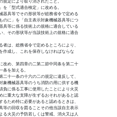
の規定により取り消されたこと。
」を「型式適合検定」に改める。
械器具等でその形状等が総務省令で定める
ものに」を「自主表示対象機械器具等につ
器具等に係る技術上の規格に適合している
い、その形状等が当該技術上の規格に適合
る者は、総務省令で定めるところにより、
を作成し、これを保存しなければならな
に改め、第四章の二第二節中同条を第二十
一条を加える。
第二十一条の十六の二の規定に違反して、
対象機械器具等のうち消防の用に供する機
請負に係る工事に使用したことにより火災
めに重大な支障が生ずるおそれがあると認
するため特に必要があると認めるときは、
具等の回収を図ることその他当該自主表示
よる火災の予防若しくは警戒、消火又は人