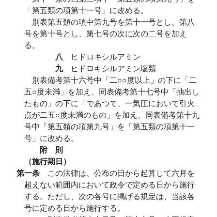
「第五類の項第十一号」に改める。
別表第五類の項中第九号を第十一号とし、第八
号を第十号とし、第七号の次に次の二号を加え
る。
八
ヒドロキシルアミン
九
ヒドロキシルアミン塩類
別表備考第十六号中「二○○度以上」の下に「二
五○度未満」を加え、同表備考第十七号中「抽出し
たもの」の下に「であつて、一気圧において引火
点が二五○度未満のもの」を加え、同表備考第十九
号中「第五類の項第九号」を「第五類の項第十一
号」に改める。
附 則
（施行期日）
第一条
この法律は、公布の日から起算して六月を
超えない範囲内において政令で定める日から施行
する。ただし、次の各号に掲げる規定は、当該各
号に定める日から施行する。