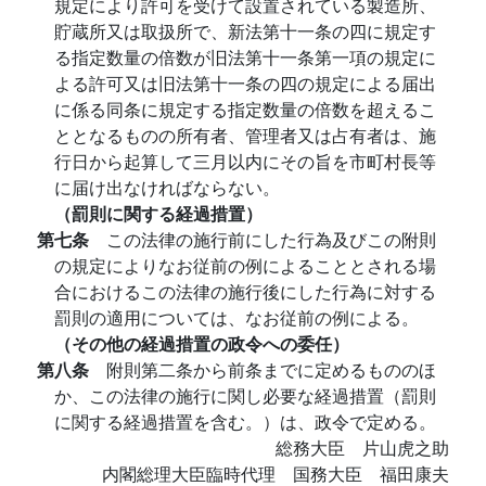
規定により許可を受けて設置されている製造所、
貯蔵所又は取扱所で、新法第十一条の四に規定す
る指定数量の倍数が旧法第十一条第一項の規定に
よる許可又は旧法第十一条の四の規定による届出
に係る同条に規定する指定数量の倍数を超えるこ
ととなるものの所有者、管理者又は占有者は、施
行日から起算して三月以内にその旨を市町村長等
に届け出なければならない。
（罰則に関する経過措置）
第七条
この法律の施行前にした行為及びこの附則
の規定によりなお従前の例によることとされる場
合におけるこの法律の施行後にした行為に対する
罰則の適用については、なお従前の例による。
（その他の経過措置の政令への委任）
第八条
附則第二条から前条までに定めるもののほ
か、この法律の施行に関し必要な経過措置（罰則
に関する経過措置を含む。）は、政令で定める。
総務大臣 片山虎之助
内閣総理大臣臨時代理 国務大臣 福田康夫