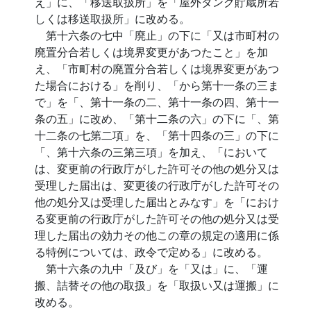
え」に、「移送取扱所」を「屋外タンク貯蔵所若
しくは移送取扱所」に改める。
第十六条の七中「廃止」の下に「又は市町村の
廃置分合若しくは境界変更があつたこと」を加
え、「市町村の廃置分合若しくは境界変更があつ
た場合における」を削り、「から第十一条の三ま
で」を「、第十一条の二、第十一条の四、第十一
条の五」に改め、「第十二条の六」の下に「、第
十二条の七第二項」を、「第十四条の三」の下に
「、第十六条の三第三項」を加え、「において
は、変更前の行政庁がした許可その他の処分又は
受理した届出は、変更後の行政庁がした許可その
他の処分又は受理した届出とみなす」を「におけ
る変更前の行政庁がした許可その他の処分又は受
理した届出の効力その他この章の規定の適用に係
る特例については、政令で定める」に改める。
第十六条の九中「及び」を「又は」に、「運
搬、詰替その他の取扱」を「取扱い又は運搬」に
改める。