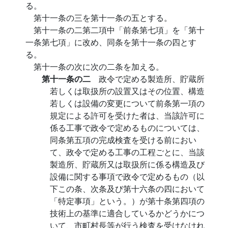
る。
第十一条の三を第十一条の五とする。
第十一条の二第二項中「前条第七項」を「第十
一条第七項」に改め、同条を第十一条の四とす
る。
第十一条の次に次の二条を加える。
第十一条の二
政令で定める製造所、貯蔵所
若しくは取扱所の設置又はその位置、構造
若しくは設備の変更について前条第一項の
規定による許可を受けた者は、当該許可に
係る工事で政令で定めるものについては、
同条第五項の完成検査を受ける前におい
て、政令で定める工事の工程ごとに、当該
製造所、貯蔵所又は取扱所に係る構造及び
設備に関する事項で政令で定めるもの（以
下この条、次条及び第十六条の四において
「特定事項」という。）が第十条第四項の
技術上の基準に適合しているかどうかにつ
いて、市町村長等が行う検査を受けなけれ