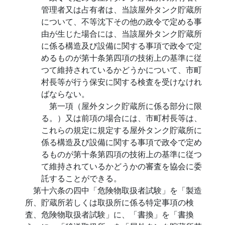
管理者又は占有者は、当該屋外タンク貯蔵所
について、不等沈下その他の政令で定める事
由が生じた場合には、当該屋外タンク貯蔵所
に係る構造及び設備に関する事項で政令で定
めるものが第十条第四項の技術上の基準に従
つて維持されているかどうかについて、市町
村長等が行う保安に関する検査を受けなけれ
ばならない。
第一項（屋外タンク貯蔵所に係る部分に限
る。）又は前項の場合には、市町村長等は、
これらの規定に規定する屋外タンク貯蔵所に
係る構造及び設備に関する事項で政令で定め
るものが第十条第四項の技術上の基準に従つ
て維持されているかどうかの審査を協会に委
託することができる。
第十六条の四中「危険物取扱者試験」を「製造
所、貯蔵所若しくは取扱所に係る特定事項の検
査、危険物取扱者試験」に、「書換」を「書換