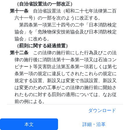
（自治省設置法の一部改正）
第十一条
自治省設置法（昭和二十七年法律第二百
六十一号）の一部を次のように改正する。
第四条第一項第三十四号の二中「日本消防検定
協会」を「危険物保安技術協会及び日本消防検定
協会」に改める。
（罰則に関する経過措置）
第十二条
この法律の施行前にした行為及びこの法
律の施行後に消防法第十一条第一項又は石油コン
ビナート等災害防止法第五条第一項若しくは第七
条第一項の規定に違反してされたこれらの規定に
規定する設置、新設又は変更で当該設置、新設又
は変更のための工事がこの法律の施行前に開始さ
れたものに対する罰則の適用については、なお従
前の例による。
法務大臣 稻葉修
ダウンロード
大蔵大臣 大平正芳
通商産業大臣 河本敏夫
本文
詳細・沿革
運輸大臣 木村睦男