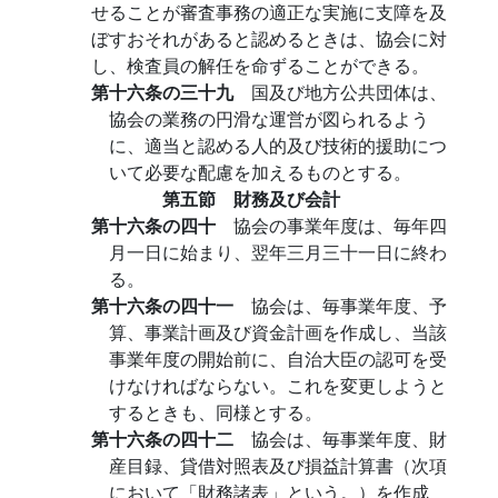
せることが審査事務の適正な実施に支障を及
ぼすおそれがあると認めるときは、協会に対
し、検査員の解任を命ずることができる。
第十六条の三十九
国及び地方公共団体は、
協会の業務の円滑な運営が図られるよう
に、適当と認める人的及び技術的援助につ
いて必要な配慮を加えるものとする。
第五節 財務及び会計
第十六条の四十
協会の事業年度は、毎年四
月一日に始まり、翌年三月三十一日に終わ
る。
第十六条の四十一
協会は、毎事業年度、予
算、事業計画及び資金計画を作成し、当該
事業年度の開始前に、自治大臣の認可を受
けなければならない。これを変更しようと
するときも、同様とする。
第十六条の四十二
協会は、毎事業年度、財
産目録、貸借対照表及び損益計算書（次項
において「財務諸表」という。）を作成