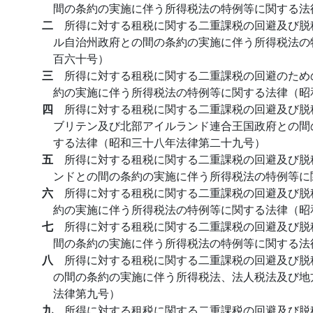
間の条約の実施に伴う所得税法の特例等に関する法
二
所得に対する租税に関する二重課税の回避及び脱
ル自治州政府との間の条約の実施に伴う所得税法の
百六十号）
三
所得に対する租税に関する二重課税の回避のため
約の実施に伴う所得税法の特例等に関する法律（昭
四
所得に対する租税に関する二重課税の回避及び脱
ブリテン及び北部アイルランド連合王国政府との間
する法律（昭和三十八年法律第二十九号）
五
所得に対する租税に関する二重課税の回避及び脱
ンドとの間の条約の実施に伴う所得税法の特例等に
六
所得に対する租税に関する二重課税の回避及び脱
約の実施に伴う所得税法の特例等に関する法律（昭
七
所得に対する租税に関する二重課税の回避及び脱
間の条約の実施に伴う所得税法の特例等に関する法
八
所得に対する租税に関する二重課税の回避及び脱
の間の条約の実施に伴う所得税法、法人税法及び地
法律第九号）
九
所得に対する租税に関する二重課税の回避及び脱