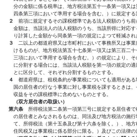
分の金額に係る税率は、地方税法第五十一条第一項又は
四条第三項において準用する場合を含む。）に規定する
２
前項に規定するその課税標準である法人税額のうち前
金額は、当該法人の法人税額のうち、当該所得に対応す
り計算した金額から同条第一項の規定によつて軽減され
３
二以上の都道府県又は市町村において事務所又は事業
けるものが、地方税法第五十七条第一項又は第三百二十
三項において準用する場合を含む。）の規定により、そ
に分割する場合には、当該法人税額を第一項の規定の適
とに区分して、それぞれ分割するものとする。
４
都道府県は、租税条約が事業税についても適用がある
国の居住者の行なう事業に対し事業税を課するときは、
収益をその課税標準に含めないものとする。
（双方居住者の取扱い）
第六条
所得税法第二条第一項第三号に規定する居住者で
の居住者とみなされるものは、同法及び地方税法の施行
て、所得税法（第十五条及び第十六条を除く。）、地方
住民税又は事業税に係る部分に限る。）及びこの法律の