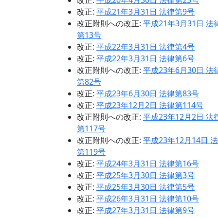
改正:
平成20年4月30日 法律第23号
改正:
平成21年3月31日 法律第9号
改正附則への改正:
平成21年3月31日 法
第13号
改正:
平成22年3月31日 法律第4号
改正:
平成22年3月31日 法律第6号
改正附則への改正:
平成23年6月30日 法
第82号
改正:
平成23年6月30日 法律第83号
改正:
平成23年12月2日 法律第114号
改正附則への改正:
平成23年12月2日 法
第117号
改正附則への改正:
平成23年12月14日 
第119号
改正:
平成24年3月31日 法律第16号
改正:
平成25年3月30日 法律第3号
改正:
平成25年3月30日 法律第5号
改正:
平成26年3月31日 法律第10号
改正:
平成27年3月31日 法律第9号