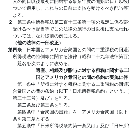
人の同日以後最初に開始する事業年度の開始の日）以後
ついて適用し、これらの日前に支払を受けるべき配当等
よる。
２
第三条中所得税法第二百十三条第一項の規定に係る部
受けるべき配当等でこの法律の施行の日以後に支払われ
ついては、なお従前の例による。
（他の法律の一部改正）
第四条
日本国とアメリカ合衆国との間の二重課税の回避
所得税法の特例等に関する法律（昭和二十九年法律第百
題名を次のように改める。
遺産、相続及び贈与に対する租税に関する二
国とアメリカ合衆国との間の条約の実施に伴
第一条中「所得に対する租税に関する二重課税の回避
合衆国との間の条約（以下「日米所得税条約」という。
第三十三号）及び」を削る。
第二条及び第三条を削る。
第四条中「合衆国の国籍」を「アメリカ合衆国（以下
条を第二条とする。
第五条中「日米所得税条約第一条又は」及び「日米所