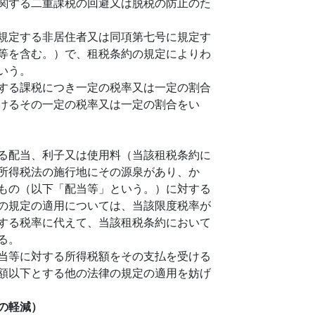
関する二重課税の回避又は脱税の防止のた
規定する非居住者又は同項第七号に規定す
等を含む。）で、租税条約の規定によりわ
いう。
する課税につき一定の税率又は一定の割合
けるその一定の税率又は一定の割合をい
る配当、利子又は使用料（当該租税条約に
所得税法の施行地にその源泉があり、か
もの（以下「配当等」という。）に対する
の規定の適用については、当該限度税率が
する税率に代えて、当該租税条約において
る。
当等に対する所得税額をその支払を受ける
額以下とする他の法律の規定の適用を妨げ
の軽減）