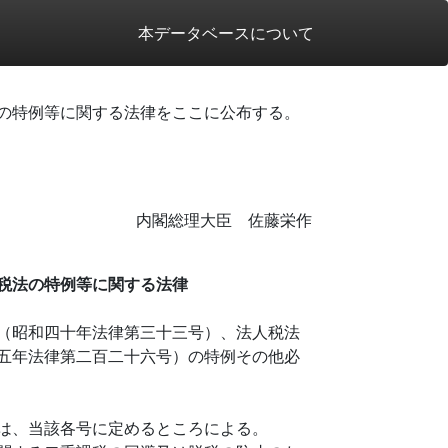
本データベースについて
の特例等に関する法律をここに公布する。
内閣総理大臣 佐藤栄作
税法の特例等に関する法律
（昭和四十年法律第三十三号）、法人税法
五年法律第二百二十六号）の特例その他必
は、当該各号に定めるところによる。