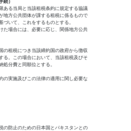
手続）
限ある当局と当該租税条約に規定する協議
が地方公共団体が課する租税に係るもので
基づいて、これをするものとする。
けた場合には、必要に応じ、関係地方公共
国の租税につき当該締約国の政府から徴収
する。この場合において、当該租税及びそ
納処分費と同順位とする。
約の実施及びこの法律の適用に関し必要な
税の防止のための日本国とパキスタンとの