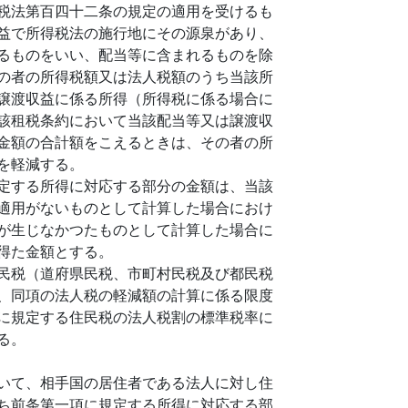
税法第百四十二条の規定の適用を受けるも
益で所得税法の施行地にその源泉があり、
るものをいい、配当等に含まれるものを除
の者の所得税額又は法人税額のうち当該所
譲渡収益に係る所得（所得税に係る場合に
該租税条約において当該配当等又は譲渡収
金額の合計額をこえるときは、その者の所
を軽減する。
定する所得に対応する部分の金額は、当該
適用がないものとして計算した場合におけ
が生じなかつたものとして計算した場合に
得た金額とする。
民税（道府県民税、市町村民税及び都民税
、同項の法人税の軽減額の計算に係る限度
に規定する住民税の法人税割の標準税率に
る。
いて、相手国の居住者である法人に対し住
ち前条第一項に規定する所得に対応する部