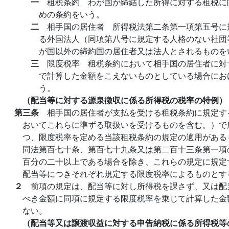
一
租税条約 わが国が締結した所得に対する租税に
めの条約をいう。
二
相手国の居住者 所得税法第二条第一項第五号に
る外国法人（同項第八号に規定する人格のない社団
が国以外の締約国の居住者又は法人とされるものを
三
限度税率 租税条約において相手国の居住者に対
で計算した金額をこえないものとしている場合にお
う。
（配当等に対する源泉徴収に係る所得税の税率の特例）
第三条
相手国の居住者が支払を受ける租税条約に規定す
おいてこれらに準ずる取扱いを受けるものを含む。）で
つ、限度税率を定める当該租税条約の規定の適用がある
同法第百七十条、第百七十九条又は第二百十三条第一項
百分の二十以上である場合を除き、これらの規定に規定
配当等につきそれぞれ規定する限度税率によるものとす
２
前項の規定は、配当等に対し所得税を課さず、又は配
べき金額に同項に規定する限度税率を乗じて計算した金
ない。
（配当等又は譲渡収益に対する申告納税に係る所得税等