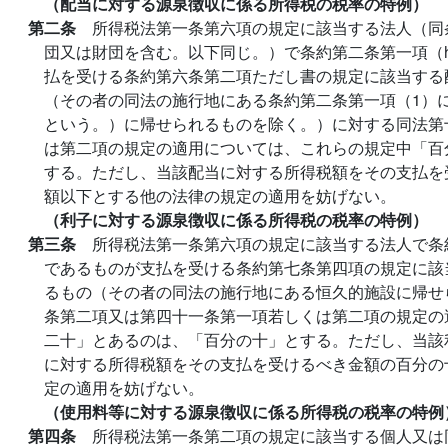
（配当に対する源泉徴収に係る所得税の税率の特例）
第二条
所得税法第一条第六項の規定に該当する法人（同
団又は財団を含む。以下同じ。）で条約第二条第一項（
払を受ける条約第六条第二項ただし書の規定に該当する
（その者の同法の施行地にある条約第二条第一項（1）
という。）に帰せられるものを除く。）に対する同法第
は第二項の規定の適用については、これらの規定中「百
する。ただし、当該配当に対する所得税額をその支払を
額以下とする他の法律の規定の適用を妨げない。
（利子に対する源泉徴収に係る所得税の税率の特例）
第三条
所得税法第一条第六項の規定に該当する法人で条
であるものが支払を受ける条約第七条第四項の規定に該
るもの（その者の同法の施行地にある恒久的施設に帰せ
条第二項又は第四十一条第一項若しくは第二項の規定の
二十」とあるのは、「百分の十」とする。ただし、当該
に対する所得税額をその支払を受けるべき金額の百分の
定の適用を妨げない。
（使用料等に対する源泉徴収に係る所得税の税率の特例
第四条
所得税法第一条第二項の規定に該当する個人又は