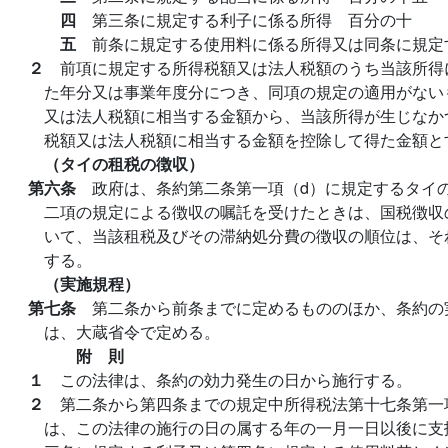
四
第三条に規定する利子に係る所得 百分の十
五
前条に規定する使用料に係る所得又は同条に規定
２
前項に規定する所得税額又は法人税額のうち当該所得
た年分又は事業年度分につき、同項の規定の適用がない
又は法人税額に相当する金額から、当該所得が生じなか
税額又は法人税額に相当する金額を控除して得た金額と
（タイの租税の徴収）
第六条
政府は、条約第二条第一項（d）に規定するタイ
二項の規定による徴収の嘱託を受けたときは、国税徴収
いて、当該租税及びその滞納処分費の徴収の順位は、そ
する。
（実施規程）
第七条
第二条から前条までに定めるもののほか、条約の
は、大蔵省令で定める。
附 則
１
この法律は、条約の効力発生の日から施行する。
２
第二条から第四条までの規定中所得税法第十七条第一
は、この法律の施行の日の属する年の一月一日以後に支