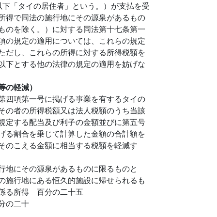
以下「タイの居住者」という。）が支払を受
所得で同法の施行地にその源泉があるもの
ものを除く。）に対する同法第十七条第一
項の規定の適用については、これらの規定
ただし、これらの所得に対する所得税額を
以下とする他の法律の規定の適用を妨げな
等の軽減）
第四項第一号に掲げる事業を有するタイの
その者の所得税額又は法人税額のうち当該
規定する配当及び利子の金額並びに第五号
げる割合を乗じて計算した金額の合計額を
そのこえる金額に相当する税額を軽減す
行地にその源泉があるものに限るものと
の施行地にある恒久的施設に帰せられるも
係る所得 百分の二十五
分の二十