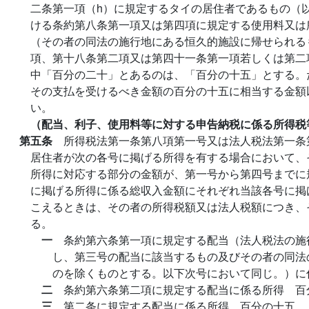
二条第一項（h）に規定するタイの居住者であるもの（
ける条約第八条第一項又は第四項に規定する使用料又は
（その者の同法の施行地にある恒久的施設に帰せられる
項、第十八条第二項又は第四十一条第一項若しくは第二
中「百分の二十」とあるのは、「百分の十五」とする。
その支払を受けるべき金額の百分の十五に相当する金額
い。
（配当、利子、使用料等に対する申告納税に係る所得税
第五条
所得税法第一条第八項第一号又は法人税法第一条
居住者が次の各号に掲げる所得を有する場合において、
所得に対応する部分の金額が、第一号から第四号までに
に掲げる所得に係る総収入金額にそれぞれ当該各号に掲
こえるときは、その者の所得税額又は法人税額につき、
る。
一
条約第六条第一項に規定する配当（法人税法の施
し、第三号の配当に該当するもの及びその者の同法
のを除くものとする。以下次号において同じ。）に
二
条約第六条第二項に規定する配当に係る所得 百
三
第二条に規定する配当に係る所得 百分の十五