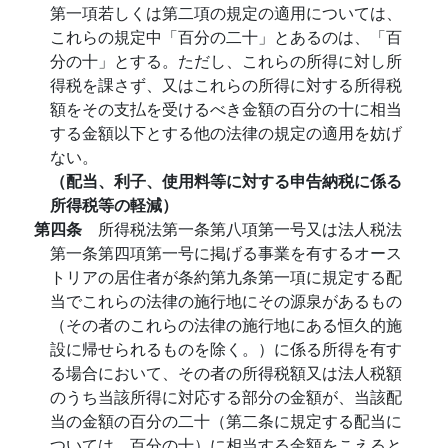
第一項若しくは第二項の規定の適用については、
これらの規定中「百分の二十」とあるのは、「百
分の十」とする。ただし、これらの所得に対し所
得税を課さず、又はこれらの所得に対する所得税
額をその支払を受けるべき金額の百分の十に相当
する金額以下とする他の法律の規定の適用を妨げ
ない。
（配当、利子、使用料等に対する申告納税に係る
所得税等の軽減）
第四条
所得税法第一条第八項第一号又は法人税法
第一条第四項第一号に掲げる事業を有するオース
トリアの居住者が条約第九条第一項に規定する配
当でこれらの法律の施行地にその源泉があるもの
（その者のこれらの法律の施行地にある恒久的施
設に帰せられるものを除く。）に係る所得を有す
る場合において、その者の所得税額又は法人税額
のうち当該所得に対応する部分の金額が、当該配
当の金額の百分の二十（第二条に規定する配当に
ついては、百分の十）に相当する金額をこえると