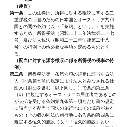
（趣旨）
第一条
この法律は、所得に対する租税に関する二
重課税の回避のための日本国とオーストリア共和
国との間の条約（以下「条約」という。）を実施
するため、所得税法（昭和二十二年法律第二十七
号）及び法人税法（昭和二十二年法律第二十八
号）の特例その他必要な事項を定めるものとす
る。
（配当に対する源泉徴収に係る所得税の税率の特
例）
第二条
所得税法第一条第六項の規定に該当する法
人（同条第七項の規定により法人とみなされる社
団又は財団を含む。以下同じ。）で条約第三条
（b）に規定するオーストリアの居住者であるもの
が支払を受ける条約第九条第一項ただし書の規定
に該当する配当で同法の施行地にその源泉がある
もの（その者の同法の施行地にある条約第四条に
規定する恒久的施設（以下「恒久的施設」とい