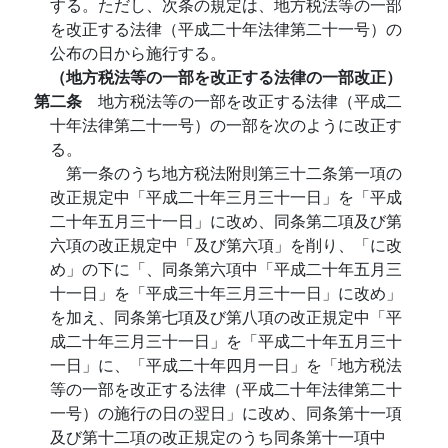
する。ただし、次条の規定は、地方税法等の一部
を改正する法律（平成二十年法律第二十一号）の
公布の日から施行する。
（地方税法等の一部を改正する法律の一部改正）
第二条
地方税法等の一部を改正する法律（平成二
十年法律第二十一号）の一部を次のように改正す
る。
第一条のうち地方税法附則第三十二条第一項の
改正規定中「平成二十年三月三十一日」を「平成
二十年五月三十一日」に改め、同条第二項及び第
六項の改正規定中「及び第六項」を削り、「に改
め」の下に「、同条第六項中「平成二十年五月三
十一日」を「平成三十年三月三十一日」に改め」
を加え、同条第七項及び第八項の改正規定中「平
成二十年三月三十一日」を「平成二十年五月三十
一日」に、「平成二十年四月一日」を「地方税法
等の一部を改正する法律（平成二十年法律第二十
一号）の施行の日の翌日」に改め、同条第十一項
及び第十二項の改正規定のうち同条第十一項中