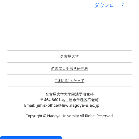
ダウンロード
名古屋大学
名古屋大学法学研究科
ご利用にあたって
名古屋大学大学院法学研究科
〒464-8601 名古屋市千種区不老町
Email:
Copyright © Nagoya University All Rights Reserved.