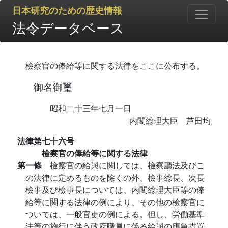
日本研究のための歴史情報
法令データベース
檢察官の俸給等に関する法律をここに公布する。
御名御璽
昭和二十三年七月一日
内閣総理大臣 芦田均
法律第七十六号
檢察官の俸給等に関する法律
第一條
檢察官の給與に関しては、檢察廳法及びこ
の法律に定めるものを除くの外、檢事総長、次長
檢事及び檢事長については、内閣総理大臣等の俸
給等に関する法律の例により、その他の檢察官に
ついては、一般官吏の例による。但し、労働基準
法等の施行に伴う政府職員に係る給與の應急措置