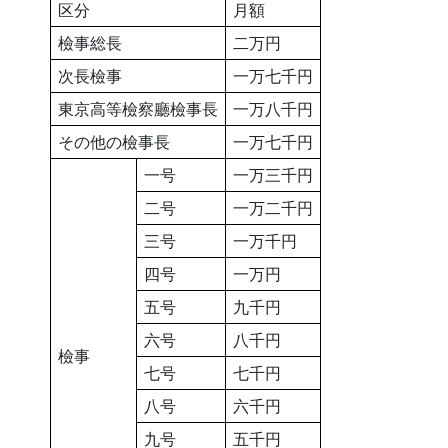
区分
月額
檢事総長
二万円
次長檢事
一万七千円
東京高等檢察廳檢事長
一万八千円
その他の檢事長
一万七千円
一号
一万三千円
二号
一万二千円
三号
一万千円
四号
一万円
五号
九千円
六号
八千円
檢事
七号
七千円
八号
六千円
九号
五千円