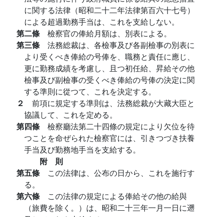
に関する法律（昭和二十二年法律第百六十七号）
による超過勤務手当は、これを支給しない。
第二條
檢察官の俸給月額は、別表による。
第三條
法務総裁は、各檢事及び各副檢事の別表に
より受くべき俸給の号俸を、職務と責任に應じ、
更に勤務成績を考慮し、且つ初任給、昇給その他
檢事及び副檢事の受くべき俸給の号俸の決定に関
する準則に從つて、これを決定する。
２
前項に規定する準則は、法務総裁が大藏大臣と
協議して、これを定める。
第四條
檢察廳法第二十四條の規定により欠位を待
つことを命ぜられた檢察官には、引きつづき扶養
手当及び勤務地手当を支給する。
附 則
第五條
この法律は、公布の日から、これを施行す
る。
第六條
この法律の規定による俸給その他の給與
（旅費を除く。）は、昭和二十三年一月一日に遡