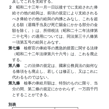
及してこれを支給する。
２
昭和二十三年一月一日以後すでに支給された俸
給その他の給與は、前項の規定により支給される
べき俸給その他の給與の内拂とみなし、これを超
える額（退職手当及び死亡賜金にかかる部分の金
額を除く。）は、所得税法（昭和二十二年法律第
二十七号）の適用については、同法第三十八條第
一項第五号の給與とみなす。
第七條
檢察官の俸給等の應急的措置に関する法律
（昭和二十二年法律第六十六号）は、これを廃止
する。
第八條
この法律の規定は、國家公務員法の如何な
る條項をも廃止し、若しくは修正し、又はこれに
代わるものではない。
第九條
檢事の俸給月額は、特別のものに限り、当
分の間、第二條の規定にかかわらず、一万四千円
とすることができる。
別表