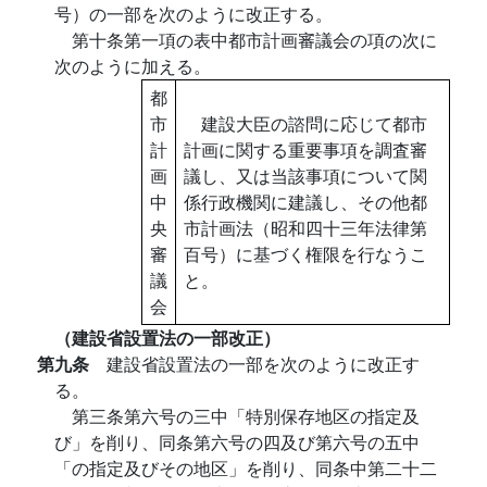
号）の一部を次のように改正する。
第十条第一項の表中都市計画審議会の項の次に
次のように加える。
都
市
建設大臣の諮問に応じて都市
計
計画に関する重要事項を調査審
画
議し、又は当該事項について関
中
係行政機関に建議し、その他都
央
市計画法（昭和四十三年法律第
審
百号）に基づく権限を行なうこ
議
と。
会
（建設省設置法の一部改正）
第九条
建設省設置法の一部を次のように改正す
る。
第三条第六号の三中「特別保存地区の指定及
び」を削り、同条第六号の四及び第六号の五中
「の指定及びその地区」を削り、同条中第二十二