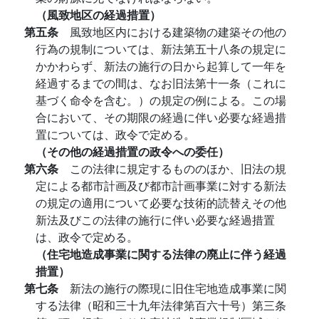
（風致地区の経過措置）
第五条
風致地区内における建築物の建築その他の
行為の規制については、新法第五十八条の規定に
かかわらず、新法の施行の日から起算して一年を
経過するまでの間は、なお旧法第十一条（これに
基づく命令を含む。）の規定の例による。この場
合において、その期限の経過に伴い必要な経過措
置については、政令で定める。
（その他の経過措置の政令への委任）
第六条
この法律に規定するもののほか、旧法の規
定による都市計画及び都市計画事業に対する新法
の規定の適用について必要な技術的読替えその他
新法及びこの法律の施行に伴い必要な経過措置
は、政令で定める。
（住宅地造成事業に関する法律の廃止に伴う経過
措置）
第七条
新法の施行の際現に旧住宅地造成事業に関
する法律（昭和三十九年法律第百六十号）第三条