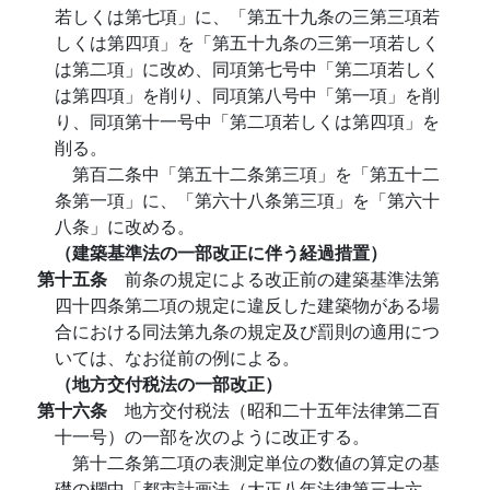
若しくは第七項」に、「第五十九条の三第三項若
しくは第四項」を「第五十九条の三第一項若しく
は第二項」に改め、同項第七号中「第二項若しく
は第四項」を削り、同項第八号中「第一項」を削
り、同項第十一号中「第二項若しくは第四項」を
削る。
第百二条中「第五十二条第三項」を「第五十二
条第一項」に、「第六十八条第三項」を「第六十
八条」に改める。
（建築基準法の一部改正に伴う経過措置）
第十五条
前条の規定による改正前の建築基準法第
四十四条第二項の規定に違反した建築物がある場
合における同法第九条の規定及び罰則の適用につ
いては、なお従前の例による。
（地方交付税法の一部改正）
第十六条
地方交付税法（昭和二十五年法律第二百
十一号）の一部を次のように改正する。
第十二条第二項の表測定単位の数値の算定の基
礎の欄中「都市計画法（大正八年法律第三十六