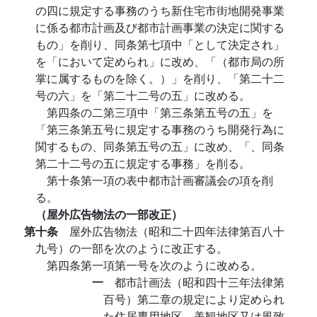
の四に規定する事務のうち新住宅市街地開発事業
に係る都市計画及び都市計画事業の決定に関する
もの」を削り、同条第七項中「として決定され」
を「において定められ」に改め、「（都市局の所
掌に属するものを除く。）」を削り、「第二十二
号の六」を「第二十二号の五」に改める。
第四条の二第三項中「第三条第五号の五」を
「第三条第五号に規定する事務のうち開発行為に
関するもの、同条第五号の五」に改め、「、同条
第二十二号の五に規定する事務」を削る。
第十条第一項の表中都市計画審議会の項を削
る。
（屋外広告物法の一部改正）
第十条
屋外広告物法（昭和二十四年法律第百八十
九号）の一部を次のように改正する。
第四条第一項第一号を次のように改める。
一
都市計画法（昭和四十三年法律第
百号）第二章の規定により定められ
た住居専用地区、美観地区又は風致