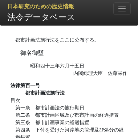
日本研究のための歴史情報
法令データベース
都市計画法施行法をここに公布する。
御名御璽
昭和四十三年六月十五日
内閣総理大臣 佐藤栄作
法律第百一号
都市計画法施行法
目次
第一条 都市計画法の施行期日
第二条 都市計画区域及び都市計画の経過措置
第三条 都市計画事業の経過措置
第四条 下付を受けた河岸地の管理及び処分の経
過措置