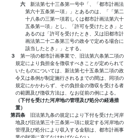
六
新法第七十三条第一号中「、「都市計画法
第六十五条第一項」」とあるのは、「「第二
十八条の三第一項若しくは都市計画法第六十
五条第一項」とし、「許可を受けたとき」と
あるのは「許可を受けたとき、又は旧都市計
画法第二十二条第三号の政令で定める場合に
該当したとき」」とする。
３
第一項の都市計画事業で、旧法第六条第二項の
規定により負担金を徴収すべきことが定められて
いたものについては、新法第七十五条第二項の政
令又は条例が制定施行されるまでの間は、同項の
規定にかかわらず、その負担金の徴収を受ける者
の範囲及び徴収方法は、なお従前の例による。
（下付を受けた河岸地の管理及び処分の経過措
置）
第四条
旧法第九条の規定により下付を受けた河岸
地及び旧法第三十三条第一項に規定する河岸地の
管理及び処分により収入する金額は、都市計画事
業の財源に充てなければならない。