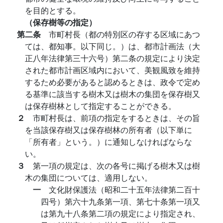
を目的とする。
（保存樹等の指定）
第二条
市町村長（都の特別区の存する区域にあつ
ては、都知事。以下同じ。）は、都市計画法（大
正八年法律第三十六号）第二条の規定により決定
された都市計画区域内において、美観風致を維持
するため必要があると認めるときは、政令で定め
る基準に該当する樹木又は樹木の集団を保存樹又
は保存樹林として指定することができる。
２
市町村長は、前項の指定をするときは、その旨
を当該保存樹又は保存樹林の所有者（以下単に
「所有者」という。）に通知しなければならな
い。
３
第一項の規定は、次の各号に掲げる樹木又は樹
木の集団については、適用しない。
一
文化財保護法（昭和二十五年法律第二百十
四号）第六十九条第一項、第七十条第一項又
は第九十八条第二項の規定により指定され、