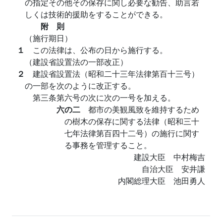
の指定その他その保存に関し必要な勧告、助言若
しくは技術的援助をすることができる。
附 則
（施行期日）
１
この法律は、公布の日から施行する。
（建設省設置法の一部改正）
２
建設省設置法（昭和二十三年法律第百十三号）
の一部を次のように改正する。
第三条第六号の次に次の一号を加える。
六の二
都市の美観風致を維持するため
の樹木の保存に関する法律（昭和三十
七年法律第百四十二号）の施行に関す
る事務を管理すること。
建設大臣 中村梅吉
自治大臣 安井謙
内閣総理大臣 池田勇人