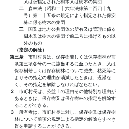
又は仮指定された樹木又は樹木の集団
二
森林法（昭和二十六年法律第二百四十九
号）第二十五条の規定により指定された保安
林に係る樹木の集団
三
国又は地方公共団体の所有又は管理に係る
樹木又は樹木の集団で前二号に掲げるもの以
外のもの
（指定の解除）
第三条
市町村長は、保存樹若しくは保存樹林が前
条第三項各号の一に該当するに至つたとき、又は
保存樹若しくは保存樹林について滅失、枯死等に
よりその指定の理由が消滅したときは、遅滞な
く、その指定を解除しなければならない。
２
市町村長は、公益上の理由その他特別な理由が
あるときは、保存樹又は保存樹林の指定を解除す
ることができる。
３
所有者は、市町村長に対し、保存樹又は保存樹
林について前項の規定による指定の解除をすべき
旨を申請することができる。