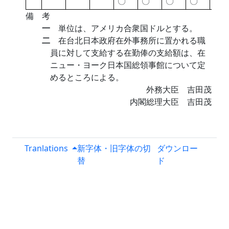
〇
〇
〇
〇
〇
備 考
一
単位は、アメリカ合衆国ドルとする。
二
在台北日本政府在外事務所に置かれる職
員に対して支給する在勤俸の支給額は、在
ニュー・ヨーク日本国総領事館について定
めるところによる。
外務大臣 吉田茂
内閣総理大臣 吉田茂
Tranlations
新字体・旧字体の切
ダウンロー
替
ド