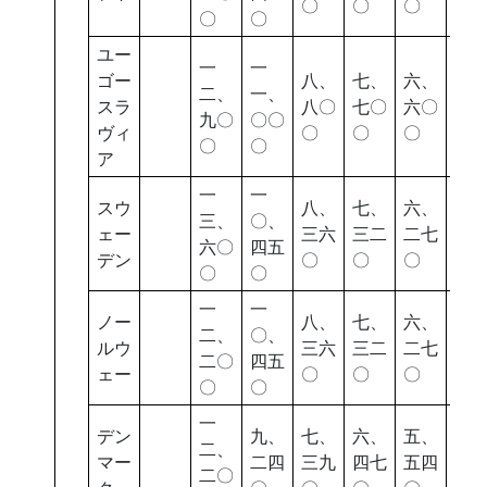
〇
〇
〇
〇
〇
〇
ユー
一
一
ゴー
八、
七、
六、
五
二、
一、
スラ
八〇
七〇
六〇
七
九〇
〇〇
ヴィ
〇
〇
〇
〇
〇
〇
ア
一
一
スウ
八、
七、
六、
五
三、
〇、
ェー
三六
三二
二七
四
六〇
四五
デン
〇
〇
〇
〇
〇
〇
一
一
ノー
八、
七、
六、
五
二、
〇、
ルウ
三六
三二
二七
四
二〇
四五
ェー
〇
〇
〇
〇
〇
〇
一
デン
九、
七、
六、
五、
四
二、
マー
二四
三九
四七
五四
八
二〇