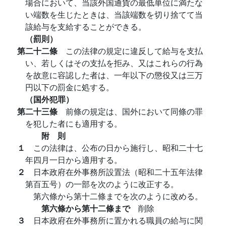
場合において、当該外国通貨の最低単位に満たな
い端数を生じたときは、当該端数を切り捨てて当
該給与を支給することができる。
（罰則）
第二十二條
この法律の規定に違反して給与を支払
い、若しくはその支払を拒み、又はこれらの行為
を故意に容認した者は、一年以下の懲役又は三万
円以下の罰金に処する。
（国外犯罪）
第二十三條
前條の規定は、国外において同條の罪
を犯した者にも適用する。
附 則
１
この法律は、公布の日から施行し、昭和二十七
年四月一日から適用する。
２
日本政府在外事務所設置法（昭和二十五年法律
第百五号）の一部を次のように改正する。
第六條から第十二條までを次のように改める。
第六條から第十二條まで
削除
３
日本政府在外事務所に置かれる職員の給与に関