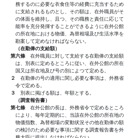
務するのに必要な衣食住等の経費に充当するため
に支給されるものとし、その額は、在外職員がそ
の体面を維持し、且つ、その職務と責任に応じて
能率を充分発揮することができるように在外公館
の所在地における物価、為替相場及び生活水準を
勘案して定めなければならない。
（在勤俸の支給額）
第六條
在外職員に対して支給する在勤俸の支給額
は、別表に定めるところに従い、在外公館の所在
国又は所在地及び号の別によつて定める。
２
在勤俸の号の適用に関し必要な事項は、外務省
令で定める。
３
別表に掲げる額は、年額とする。
（調査報告書）
第七條
在外公館の長は、外務省令で定めるところ
により、毎年定期的に、当該在外公館の所在地の
物価指数、為替相場の変動状況その他在勤俸の額
の検討のため必要な事項に関する調査報告書を外
務大臣に提出しなければならない。