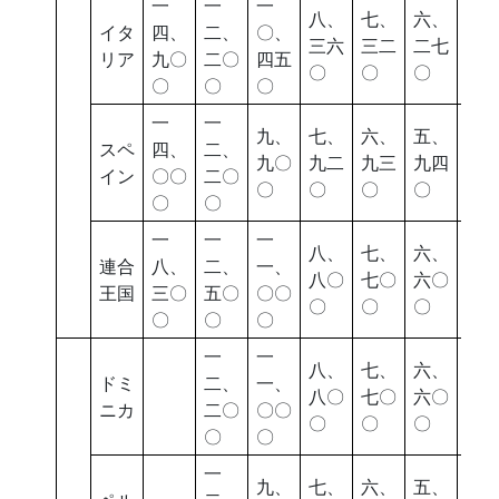
一
一
一
八、
七、
六、
五
イタ
四、
二、
〇、
三六
三二
二七
四
リア
九〇
二〇
四五
〇
〇
〇
〇
〇
〇
〇
一
一
九、
七、
六、
五、
五
スペ
四、
二、
九〇
九二
九三
九四
二
イン
〇〇
二〇
〇
〇
〇
〇
〇
〇
〇
一
一
一
八、
七、
六、
五
連合
八、
二、
一、
八〇
七〇
六〇
七
王国
三〇
五〇
〇〇
〇
〇
〇
〇
〇
〇
〇
一
一
八、
七、
六、
五
ドミ
二、
一、
八〇
七〇
六〇
七
ニカ
二〇
〇〇
〇
〇
〇
〇
〇
〇
一
九、
七、
六、
五、
五