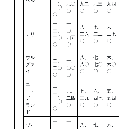
ペル
二、
九〇
九二
九三
九四
二
ー
二〇
〇
〇
〇
〇
〇
〇
一
一
八、
七、
六、
五
二、
〇、
チリ
三六
三二
二七
四
二〇
四五
〇
〇
〇
〇
〇
〇
一
一
ウル
八、
七、
六、
五
二、
一、
グァ
八〇
七〇
六〇
七
二〇
〇〇
イ
〇
〇
〇
〇
〇
〇
ニュ
一
ー・
九、
七、
六、
五、
四
二、
ジー
二四
三九
四七
五四
八
二〇
ラン
〇
〇
〇
〇
〇
〇
ド
一
一
ヴィ
八、
七、
六、
五
二、
一、