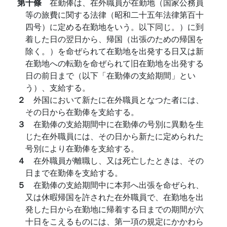
第十條
在勤俸は、在外職員が在勤地（国家公務員
等の旅費に関する法律（昭和二十五年法律第百十
四号）に定める在勤地をいう。以下同じ。）に到
着した日の翌日から、帰国（出張のための帰国を
除く。）を命ぜられて在勤地を出発する日又は新
在勤地への転勤を命ぜられて旧在勤地を出発する
日の前日まで（以下「在勤俸の支給期間」とい
う）、支給する。
２
外国において新たに在外職員となつた者には、
その日から在勤俸を支給する。
３
在勤俸の支給期間中に在勤俸の号別に異動を生
じた在外職員には、その日から新たに定められた
号別により在勤俸を支給する。
４
在外職員が離職し、又は死亡したときは、その
日まで在勤俸を支給する。
５
在勤俸の支給期間中に本邦へ出張を命ぜられ、
又は休暇帰国を許された在外職員で、在勤地を出
発した日から在勤地に帰着する日までの期間が六
十日をこえるものには、第一項の規定にかかわら