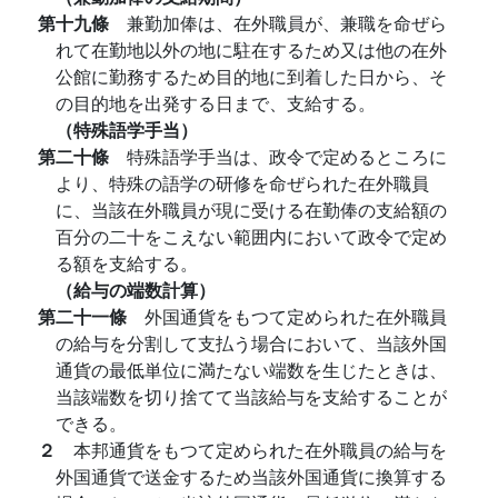
第十九條
兼勤加俸は、在外職員が、兼職を命ぜら
れて在勤地以外の地に駐在するため又は他の在外
公館に勤務するため目的地に到着した日から、そ
の目的地を出発する日まで、支給する。
（特殊語学手当）
第二十條
特殊語学手当は、政令で定めるところに
より、特殊の語学の研修を命ぜられた在外職員
に、当該在外職員が現に受ける在勤俸の支給額の
百分の二十をこえない範囲内において政令で定め
る額を支給する。
（給与の端数計算）
第二十一條
外国通貨をもつて定められた在外職員
の給与を分割して支払う場合において、当該外国
通貨の最低単位に満たない端数を生じたときは、
当該端数を切り捨てて当該給与を支給することが
できる。
２
本邦通貨をもつて定められた在外職員の給与を
外国通貨で送金するため当該外国通貨に換算する