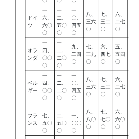
一
一
一
八、
七、
六、
五
ドイ
六、
二、
〇、
三六
三二
二七
四
ツ
六〇
五〇
四五
〇
〇
〇
〇
〇
〇
〇
一
一
九、
七、
六、
五、
四
オラ
四、
二、
二四
三九
四七
五四
八
ンダ
〇〇
二〇
〇
〇
〇
〇
〇
〇
〇
一
一
一
八、
七、
六、
五
ベル
四、
二、
〇、
三六
三二
二七
四
ギー
〇〇
二〇
四五
〇
〇
〇
〇
〇
〇
〇
一
一
一
八、
七、
六、
五
フラ
七、
二、
一、
八〇
七〇
六〇
七
ンス
五〇
五〇
〇〇
〇
〇
〇
〇
〇
〇
〇