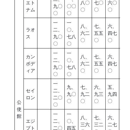
エト
八〇
七〇
六〇
七
九〇
〇〇
ナム
〇
〇
〇
〇
〇
〇
一
一
八、
七、
六、
五
ラオ
二、
〇、
六二
五五
四七
六
ス
九〇
七八
〇
〇
〇
〇
〇
〇
一
一
カン
八、
七、
六、
五
二、
〇、
ボデ
六二
五五
四七
六
九〇
七八
ィア
〇
〇
〇
〇
〇
〇
一
九、
七、
六、
五、
五
セイ
二、
九〇
九二
九三
九四
二
ロン
二〇
〇
〇
〇
〇
〇
公
〇
使
一
一
館
八、
七、
六、
五
エジ
二、
〇、
三六
三二
二七
四
プト
二〇
四五