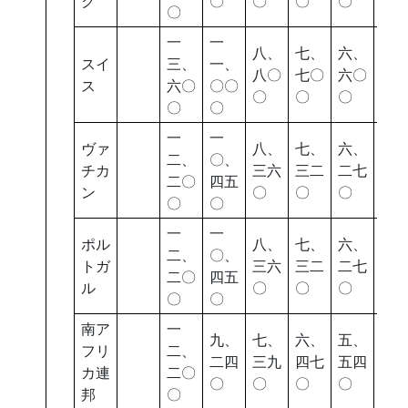
ク
〇
〇
〇
〇
〇
〇
一
一
八、
七、
六、
五
スイ
三、
一、
八〇
七〇
六〇
七
ス
六〇
〇〇
〇
〇
〇
〇
〇
〇
一
一
ヴァ
八、
七、
六、
五
二、
〇、
チカ
三六
三二
二七
四
二〇
四五
ン
〇
〇
〇
〇
〇
〇
一
一
ポル
八、
七、
六、
五
二、
〇、
トガ
三六
三二
二七
四
二〇
四五
ル
〇
〇
〇
〇
〇
〇
南ア
一
九、
七、
六、
五、
四
フリ
二、
二四
三九
四七
五四
八
カ連
二〇
〇
〇
〇
〇
〇
邦
〇