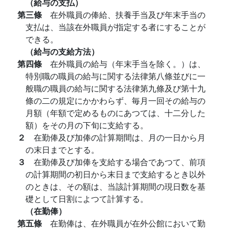
（給与の支払）
第三條
在外職員の俸給、扶養手当及び年末手当の
支払は、当該在外職員が指定する者にすることが
できる。
（給与の支給方法）
第四條
在外職員の給与（年末手当を除く。）は、
特別職の職員の給与に関する法律第八條並びに一
般職の職員の給与に関する法律第九條及び第十九
條の二の規定にかかわらず、毎月一回その給与の
月額（年額で定めるものにあつては、十二分した
額）をその月の下旬に支給する。
２
在勤俸及び加俸の計算期間は、月の一日から月
の末日までとする。
３
在勤俸及び加俸を支給する場合であつて、前項
の計算期間の初日から末日まで支給するとき以外
のときは、その額は、当該計算期間の現日数を基
礎として日割によつて計算する。
（在勤俸）
第五條
在勤俸は、在外職員が在外公館において勤