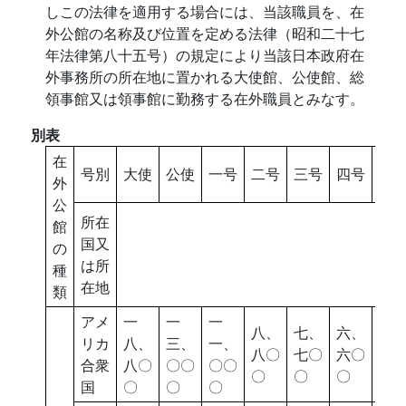
しこの法律を適用する場合には、当該職員を、在
外公館の名称及び位置を定める法律（昭和二十七
年法律第八十五号）の規定により当該日本政府在
外事務所の所在地に置かれる大使館、公使館、総
領事館又は領事館に勤務する在外職員とみなす。
別表
在
号別
大使
公使
一号
二号
三号
四号
五
外
公
所在
館
国又
の
は所
種
在地
類
アメ
一
一
一
八、
七、
六、
五
リカ
八、
三、
一、
八〇
七〇
六〇
七
合衆
八〇
〇〇
〇〇
〇
〇
〇
〇
国
〇
〇
〇