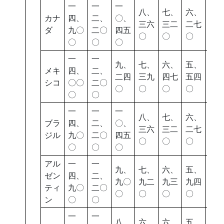
一
一
一
八、
七、
六、
五
カナ
四、
二、
〇、
三六
三二
二七
四
ダ
九〇
二〇
四五
〇
〇
〇
〇
〇
〇
〇
一
一
九、
七、
六、
五、
四
メキ
四、
二、
二四
三九
四七
五四
八
シコ
〇〇
二〇
〇
〇
〇
〇
〇
〇
〇
一
一
一
八、
七、
六、
五
ブラ
四、
二、
〇、
三六
三二
二七
四
ジル
九〇
二〇
四五
〇
〇
〇
〇
〇
〇
〇
アル
一
一
九、
七、
六、
五、
五
ゼン
四、
二、
九〇
九二
九三
九四
二
ティ
九〇
二〇
〇
〇
〇
〇
〇
ン
〇
〇
一
一
八、
六、
六、
五、
四