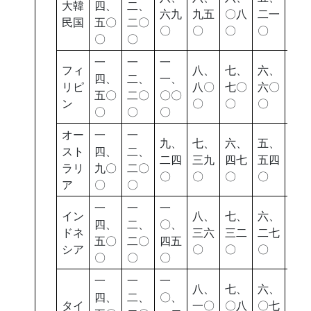
大韓
四、
二、
六九
九五
〇八
二一
五
民国
五〇
二〇
〇
〇
〇
〇
〇
〇
〇
一
一
一
フィ
八、
七、
六、
五
四、
二、
一、
リピ
八〇
七〇
六〇
七
五〇
二〇
〇〇
ン
〇
〇
〇
〇
〇
〇
〇
オー
一
一
九、
七、
六、
五、
四
スト
四、
二、
二四
三九
四七
五四
八
ラリ
九〇
二〇
〇
〇
〇
〇
〇
ア
〇
〇
一
一
一
イン
八、
七、
六、
五
四、
二、
〇、
ドネ
三六
三二
二七
四
五〇
二〇
四五
シア
〇
〇
〇
〇
〇
〇
〇
一
一
一
八、
七、
六、
五
四、
二、
〇、
タイ
一〇
〇八
〇七
三