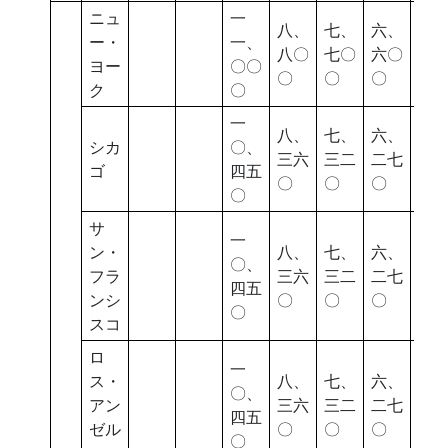
ニュ
一
八、
七、
六、
五
ー・
一、
八〇
七〇
六〇
七
ヨー
〇〇
〇
〇
〇
〇
ク
〇
一
八、
七、
六、
五
シカ
〇、
三六
三二
二七
四
ゴ
四五
〇
〇
〇
〇
〇
サ
一
ン・
八、
七、
六、
五
〇、
フラ
三六
三二
二七
四
四五
ンシ
〇
〇
〇
〇
〇
スコ
ロ
一
ス・
八、
七、
六、
五
〇、
アン
三六
三二
二七
四
四五
ゼル
〇
〇
〇
〇
〇