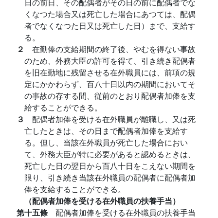
日の前日、その配偶者がその日の前に配偶者でな
くなつた場合又は死亡した場合にあつては、配偶
者でなくなつた日又は死亡した日）まで、支給す
る。
２
在勤俸の支給期間の終了後、やむを得ない事故
のため、外務大臣の許可を得て、引き続き配偶者
を旧在勤地に残留させる在外職員には、前項の規
定にかかわらず、百八十日以内の期間においてそ
の事故の存する間、従前のとおり配偶者加俸を支
給することができる。
３
配偶者加俸を受ける在外職員が離職し、又は死
亡したときは、その日まで配偶者加俸を支給す
る。但し、当該在外職員が死亡した場合におい
て、外務大臣が特に必要があると認めるときは、
死亡した日の翌日から百八十日をこえない期間を
限り、引き続き当該在外職員の配偶者に配偶者加
俸を支給することができる。
（配偶者加俸を受ける在外職員の扶養手当）
第十五條
配偶者加俸を受ける在外職員の扶養手当