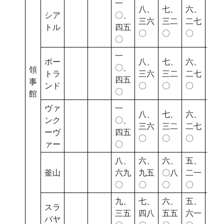
一
八、
七、
六、
五
シア
〇、
三六
三二
二七
四
トル
四五
〇
〇
〇
〇
〇
一
ポー
八、
七、
六、
五
〇、
領
トラ
三六
三二
二七
四
四五
事
ンド
〇
〇
〇
〇
〇
館
ヴァ
一
八、
七、
六、
五
ンク
〇、
三六
三二
二七
四
ーヴ
四五
〇
〇
〇
〇
ァー
〇
八、
六、
六、
五、
四
釜山
六九
九五
〇八
二一
五
〇
〇
〇
〇
〇
九、
七、
六、
五、
四
スラ
三五
四八
五五
六一
九
バヤ