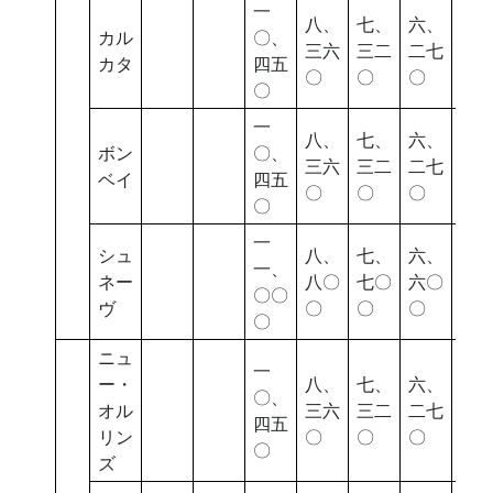
一
八、
七、
六、
五
カル
〇、
三六
三二
二七
四
カタ
四五
〇
〇
〇
〇
〇
一
八、
七、
六、
五
ボン
〇、
三六
三二
二七
四
ベイ
四五
〇
〇
〇
〇
〇
一
シュ
八、
七、
六、
五
一、
ネー
八〇
七〇
六〇
七
〇〇
ヴ
〇
〇
〇
〇
〇
ニュ
一
ー・
八、
七、
六、
五
〇、
オル
三六
三二
二七
四
四五
リン
〇
〇
〇
〇
〇
ズ