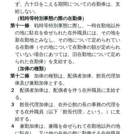
ず、六十日をこえる期間についての在勤俸は、支
給しない。
（戦時等特別事態の際の在勤俸）
第十一條
戦時等特別事態に際し、一時在勤地以外
の地に駐在を命ぜられた在外職員には、その地を
新在勤地とみなし、その地について定められてい
る在勤俸（その地について在勤俸の額が定められ
ていない場合にあつては、旧在勤地について定め
られた在勤俸）を支給する。
（加俸の種類）
第十二條
加俸の種類は、配偶者加俸、館長代理加
俸及び兼勤加俸とする。
２
配偶者加俸は、配偶者を伴う在外職員に支給す
る。
３
館長代理加俸は、在外公館の長の事務の代理を
する在外職員（以下「館長代理」という。）に支
給する。
４
兼勤加俸は、兼職を命ぜられて在勤地以外の地
に駐在し、又は他の在外公館に勤務する在外職員