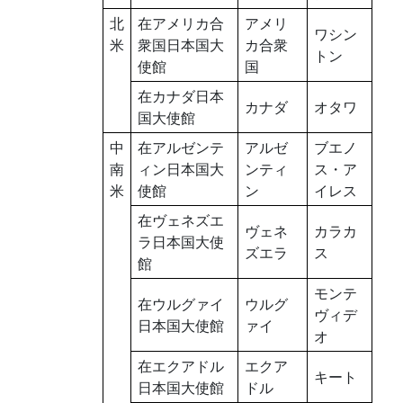
北
在アメリカ合
アメリ
ワシン
米
衆国日本国大
カ合衆
トン
使館
国
在カナダ日本
カナダ
オタワ
国大使館
中
在アルゼンテ
アルゼ
ブエノ
南
ィン日本国大
ンティ
ス・ア
米
使館
ン
イレス
在ヴェネズエ
ヴェネ
カラカ
ラ日本国大使
ズエラ
ス
館
モンテ
在ウルグァイ
ウルグ
ヴィデ
日本国大使館
ァイ
オ
在エクアドル
エクア
キート
日本国大使館
ドル