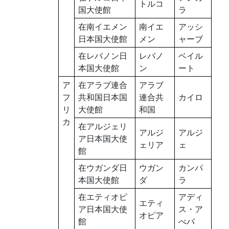
トルコ
国大使館
ラ
在南イエメン
南イエ
アッシ
日本国大使館
メン
ャーブ
在レバノン日
レバノ
ベイル
本国大使館
ン
ート
ア
在アラブ連合
アラブ
フ
共和国日本国
連合共
カイロ
リ
大使館
和国
カ
在アルジェリ
アルジ
アルジ
ア日本国大使
ェリア
ェ
館
在ウガンダ日
ウガン
カンパ
本国大使館
ダ
ラ
在エティオピ
アディ
エティ
ア日本国大使
ス・ア
オピア
館
べバ