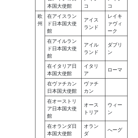
本国大使館
コ
コ
欧
在アイスラン
レイキ
アイス
州
ド日本国大使
ァヴィ
ランド
館
ーク
在アイルラン
アイル
ダブリ
ド日本国大使
ランド
ン
館
在イタリア日
イタリ
ローマ
本国大使館
ア
在ヴァチカン
ヴァチ
日本国大使館
カン
在オーストリ
オース
ウィー
ア日本国大使
トリア
ン
館
在オランダ日
オラン
へーグ
本国大使館
ダ