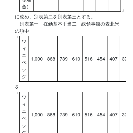
合）
」
に改め、別表第二を別表第三とする。
別表第一 在勤基本手当二 総領事館の表北米
の項中
「
ウ
ィ
ニ
1,000
868
739
610
516
454
407
376
ペ
ッ
グ
を
「
ウ
ィ
ニ
1,000
868
739
610
516
454
407
376
ペ
ッ
グ