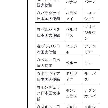
パナマ
パナマ
国大使館
在パラグァイ
パラグ
アスン
日本国大使館
ァイ
シオン
ブリッ
在バルバドス
バルバ
ジタウ
日本国大使館
ドス
ン
在ブラジル日
ブラジ
ブラジ
本国大使館
ル
リア
在ペルー日本
ペルー
リマ
国大使館
在ボリヴィア
ボリヴ
ラ・パ
日本国大使館
ィア
ス
在ホンデュラ
ホンデ
テグシ
ス日本国大使
ュラス
ガルパ
館
在メキシコ日
メキシ
メキシ