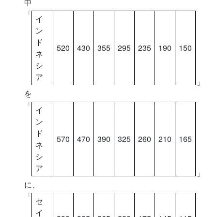
中
「
イ
ン
ド
520
430
355
295
235
190
150
ネ
シ
ア
」
を
「
イ
ン
ド
570
470
390
325
260
210
165
ネ
シ
ア
」
に、
「
セ
イ