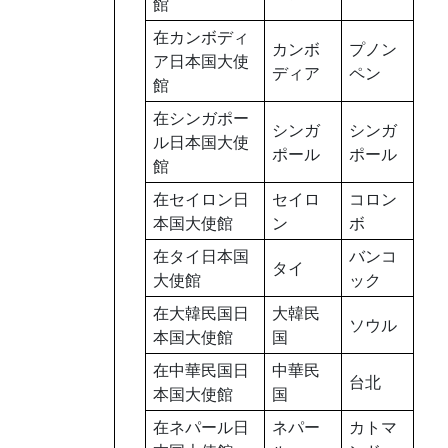
館
在カンボディ
カンボ
プノン
ア日本国大使
ディア
ペン
館
在シンガポー
シンガ
シンガ
ル日本国大使
ポール
ポール
館
在セイロン日
セイロ
コロン
本国大使館
ン
ボ
在タイ日本国
バンコ
タイ
大使館
ック
在大韓民国日
大韓民
ソウル
本国大使館
国
在中華民国日
中華民
台北
本国大使館
国
在ネパール日
ネパー
カトマ