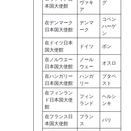
ヴァキ
グ
本国大使館
ア
コペン
在デンマーク
デンマ
ハーゲ
日本国大使館
ーク
ン
在ドイツ日本
ドイツ
ボン
国大使館
在ノルウエー
ノール
オスロ
日本国大使館
ウェー
在ハンガリー
ハンガ
ブタペ
日本国大使館
リー
スト
在フィンラン
フィン
ヘルシ
ド日本国大使
ランド
ンキ
館
在フランス日
フラン
パリ
本国大使館
ス