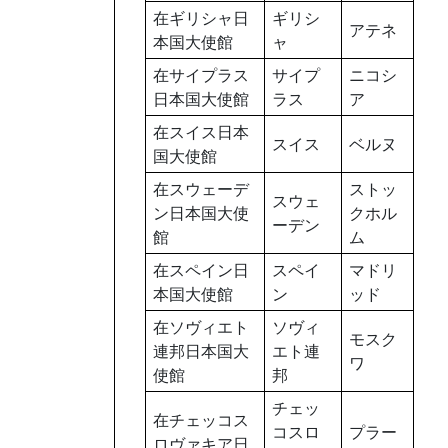
在ギリシャ日
ギリシ
アテネ
本国大使館
ャ
在サイプラス
サイプ
ニコシ
日本国大使館
ラス
ア
在スイス日本
スイス
ベルヌ
国大使館
在スウェーデ
ストッ
スウェ
ン日本国大使
クホル
ーデン
館
ム
在スペイン日
スペイ
マドリ
本国大使館
ン
ッド
在ソヴィエト
ソヴィ
モスク
連邦日本国大
エト連
ワ
使館
邦
チェッ
在チェッコス
コスロ
プラー
ロヴァキア日