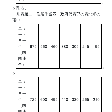
」
を削る。
別表第二 住居手当四 政府代表部の表北米の
項中
「
ニュ
ー・
ヨー
ク
675
560
460
380
305
245
195
（国
際連
合）
」
を
「
ニュ
ー・
ヨー
ク
725
600
495
410
330
265
210
（国
際連