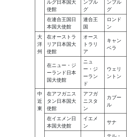
ルグ日本国大
ンブル
ンブル
使館
グ
グ
在連合王国日
連合王
ロンド
本国大使館
国
ン
大
在オーストラ
オース
キャン
洋
リア日本国大
トラリ
ベラ
州
使館
ア
ニュ
在ニュー・ジ
ー・ジ
ウェリ
ーランド日本
ーラン
ントン
国大使館
ド
中
在アフガニス
アフガ
カブー
近
タン日本国大
ニスタ
ル
東
使館
ン
在イエメン日
イエメ
サナ
本国大使館
ン
テル・