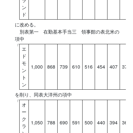
ラ
ン
ド
に改める。
別表第一 在勤基本手当三 領事館の表北米の
項中
「
エ
ド
モ
1,000
868
739
610
516
454
407
376
ン
ト
ン
を削り、同表大洋州の項中
「
オ
ー
ク
1,050
788
690
591
500
440
394
364
ラ