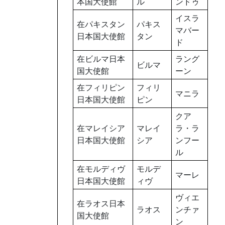
本国大使館
ル
ンドゥ
イスラ
在パキスタン
パキス
マバー
日本国大使館
タン
ド
在ビルマ日本
ラング
ビルマ
国大使館
ーン
在フィリピン
フィリ
マニラ
日本国大使館
ピン
クア
在マレイシア
マレイ
ラ・ラ
日本国大使館
シア
ンフー
ル
在モルディヴ
モルデ
マーレ
日本国大使館
ィヴ
ヴィエ
在ラオス日本
ラオス
ンチァ
国大使館
ン