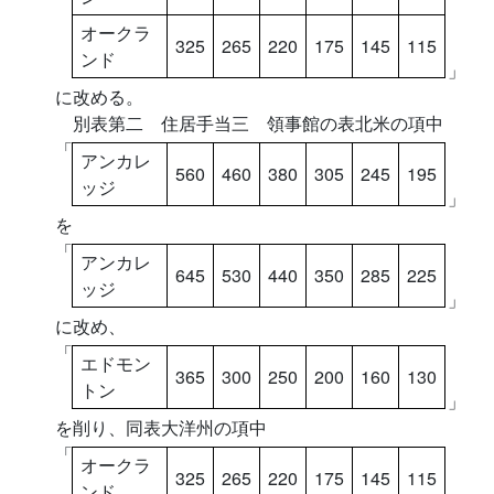
オークラ
325
265
220
175
145
115
ンド
」
に改める。
別表第二 住居手当三 領事館の表北米の項中
「
アンカレ
560
460
380
305
245
195
ッジ
」
を
「
アンカレ
645
530
440
350
285
225
ッジ
」
に改め、
「
エドモン
365
300
250
200
160
130
トン
」
を削り、同表大洋州の項中
「
オークラ
325
265
220
175
145
115
ンド