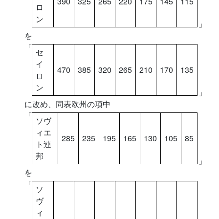
390
325
265
220
175
145
115
ロ
ン
」
を
「
セ
イ
470
385
320
265
210
170
135
ロ
ン
」
に改め、同表欧州の項中
「
ソヴ
ィエ
285
235
195
165
130
105
85
ト連
邦
」
を
「
ソ
ヴ
ィ