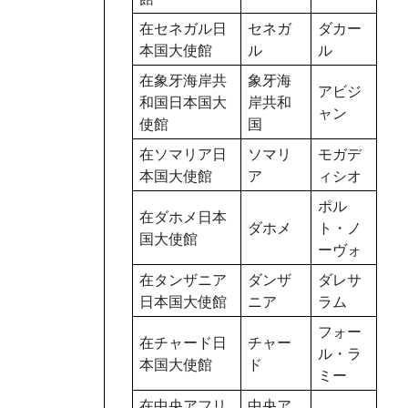
在セネガル日
セネガ
ダカー
本国大使館
ル
ル
在象牙海岸共
象牙海
アビジ
和国日本国大
岸共和
ャン
使館
国
在ソマリア日
ソマリ
モガデ
本国大使館
ア
ィシオ
ポル
在ダホメ日本
ダホメ
ト・ノ
国大使館
ーヴォ
在タンザニア
ダンザ
ダレサ
日本国大使館
ニア
ラム
フォー
在チャード日
チャー
ル・ラ
本国大使館
ド
ミー
在中央アフリ
中央ア