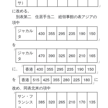
サ）
」
に改める。
別表第二 住居手当二 総領事館の表アジアの
項中
「
ジャカル
430
355
295
235
190
150
タ
」
を
「
ジャカル
470
390
325
260
210
165
タ
」
「
に、
香港
430
355
295
235
190
150
」
「
を
に
香港
515
425
355
280
225
180
」
改め、同表北米の項中
「
サン・フ
ランシス
385
320
265
210
170
135
コ