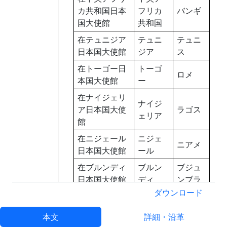
カ共和国日本
フリカ
バンギ
国大使館
共和国
在テュニジア
テュニ
テュニ
日本国大使館
ジア
ス
在トーゴー日
トーゴ
ロメ
本国大使館
ー
在ナイジェリ
ナイジ
ア日本国大使
ラゴス
ェリア
館
在ニジェール
ニジェ
ニアメ
日本国大使館
ール
在ブルンディ
ブルン
ブジュ
日本国大使館
ディ
ンブラ
ダウンロード
在ボツワナ日
ボツワ
ガべロ
本国大使館
ナ
ンズ
本文
詳細・沿革
在マダガスカ