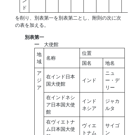
ン
ド
を削り、別表第一を別表第二とし、附則の次に次
の表を加える。
別表第一
一
大使館
位置
地
名称
域
国名
地名
ア
ニュ
在インド日本
ジ
インド
ー・デ
国大使館
ア
リー
在インドネシ
インド
ジャカ
ア日本国大使
ネシア
ルタ
館
在ヴィエトナ
ヴィエ
サイゴ
ム日本国大使
トナム
ン