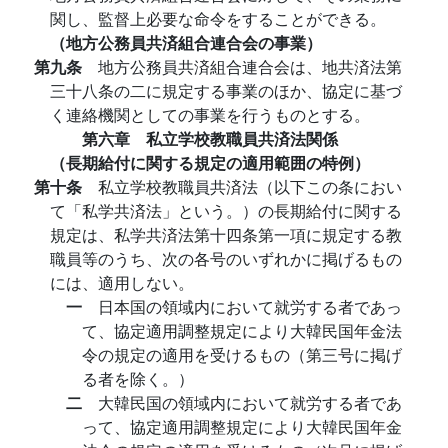
関し、監督上必要な命令をすることができる。
（地方公務員共済組合連合会の事業）
第九条
地方公務員共済組合連合会は、地共済法第
三十八条の二に規定する事業のほか、協定に基づ
く連絡機関としての事業を行うものとする。
第六章 私立学校教職員共済法関係
（長期給付に関する規定の適用範囲の特例）
第十条
私立学校教職員共済法（以下この条におい
て「私学共済法」という。）の長期給付に関する
規定は、私学共済法第十四条第一項に規定する教
職員等のうち、次の各号のいずれかに掲げるもの
には、適用しない。
一
日本国の領域内において就労する者であっ
て、協定適用調整規定により大韓民国年金法
令の規定の適用を受けるもの（第三号に掲げ
る者を除く。）
二
大韓民国の領域内において就労する者であ
って、協定適用調整規定により大韓民国年金