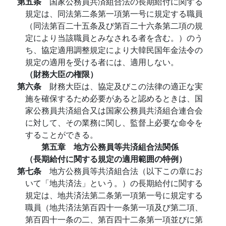
第五条
国家公務員共済組合法の長期給付に関する
規定は、同法第二条第一項第一号に規定する職員
（同法第百二十五条及び第百二十六条第二項の規
定により当該職員とみなされる者を含む。）のう
ち、協定適用調整規定により大韓民国年金法令の
規定の適用を受ける者には、適用しない。
（財務大臣の権限）
第六条
財務大臣は、協定及びこの法律の適正な実
施を確保するため必要があると認めるときは、国
家公務員共済組合又は国家公務員共済組合連合会
に対して、その業務に関し、監督上必要な命令を
することができる。
第五章 地方公務員等共済組合法関係
（長期給付に関する規定の適用範囲の特例）
第七条
地方公務員等共済組合法（以下この章にお
いて「地共済法」という。）の長期給付に関する
規定は、地共済法第二条第一項第一号に規定する
職員（地共済法第百四十一条第一項及び第二項、
第百四十一条の二、第百四十二条第一項並びに第