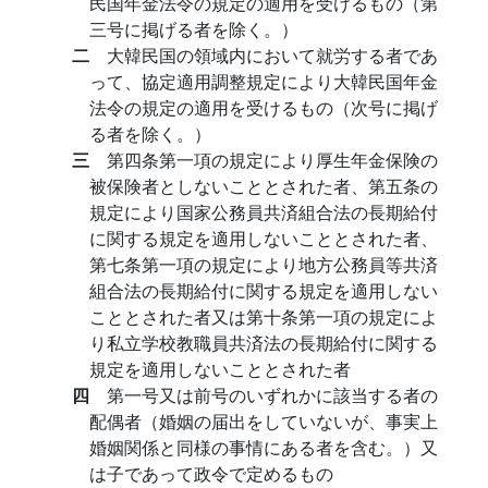
民国年金法令の規定の適用を受けるもの（第
三号に掲げる者を除く。）
二
大韓民国の領域内において就労する者であ
って、協定適用調整規定により大韓民国年金
法令の規定の適用を受けるもの（次号に掲げ
る者を除く。）
三
第四条第一項の規定により厚生年金保険の
被保険者としないこととされた者、第五条の
規定により国家公務員共済組合法の長期給付
に関する規定を適用しないこととされた者、
第七条第一項の規定により地方公務員等共済
組合法の長期給付に関する規定を適用しない
こととされた者又は第十条第一項の規定によ
り私立学校教職員共済法の長期給付に関する
規定を適用しないこととされた者
四
第一号又は前号のいずれかに該当する者の
配偶者（婚姻の届出をしていないが、事実上
婚姻関係と同様の事情にある者を含む。）又
は子であって政令で定めるもの