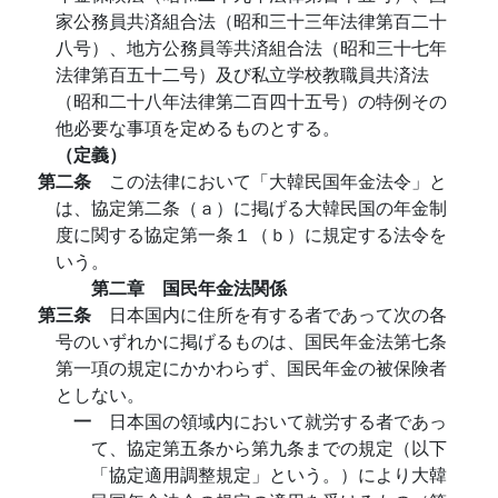
家公務員共済組合法（昭和三十三年法律第百二十
八号）、地方公務員等共済組合法（昭和三十七年
法律第百五十二号）及び私立学校教職員共済法
（昭和二十八年法律第二百四十五号）の特例その
他必要な事項を定めるものとする。
（定義）
第二条
この法律において「大韓民国年金法令」と
は、協定第二条（ａ）に掲げる大韓民国の年金制
度に関する協定第一条１（ｂ）に規定する法令を
いう。
第二章 国民年金法関係
第三条
日本国内に住所を有する者であって次の各
号のいずれかに掲げるものは、国民年金法第七条
第一項の規定にかかわらず、国民年金の被保険者
としない。
一
日本国の領域内において就労する者であっ
て、協定第五条から第九条までの規定（以下
「協定適用調整規定」という。）により大韓