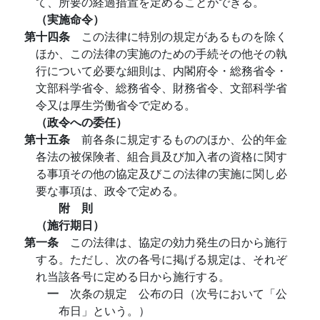
て、所要の経過措置を定めることができる。
（実施命令）
第十四条
この法律に特別の規定があるものを除く
ほか、この法律の実施のための手続その他その執
行について必要な細則は、内閣府令・総務省令・
文部科学省令、総務省令、財務省令、文部科学省
令又は厚生労働省令で定める。
（政令への委任）
第十五条
前各条に規定するもののほか、公的年金
各法の被保険者、組合員及び加入者の資格に関す
る事項その他の協定及びこの法律の実施に関し必
要な事項は、政令で定める。
附 則
（施行期日）
第一条
この法律は、協定の効力発生の日から施行
する。ただし、次の各号に掲げる規定は、それぞ
れ当該各号に定める日から施行する。
一
次条の規定 公布の日（次号において「公
布日」という。）