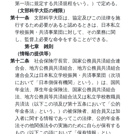
第一項に規定する共済規程をいう。）で定める。
（文部科学大臣の権限）
第十一条
文部科学大臣は、協定及びこの法律を施
行するため必要があると認めるときは、日本私立
学校振興・共済事業団に対して、その業務に関
し、監督上必要な命令をすることができる。
第七章 雑則
（情報の提供等）
第十二条
社会保険庁長官、国家公務員共済組合連
合会、地方公務員共済組合、地方公務員共済組合
連合会又は日本私立学校振興・共済事業団（次項
において「日本側保有機関」という。）は、国民
年金法、厚生年金保険法、国家公務員共済組合
法、地方公務員等共済組合法又は私立学校教職員
共済法（以下この項及び第十五条において「公的
年金各法」という。）の被保険者、組合員又は加
入者に関する情報であってこの法律、公的年金各
法その他関係法令の実施のために自らが保有する
もの（以下この項において「保有情報」とい