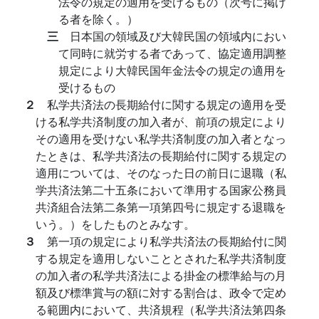
法令の規定の適用を受けるもの（次号に掲げ
る者を除く。）
三
日本国の領域及び大韓民国の領域内におい
て同時に就労する者であって、協定適用調整
規定により大韓民国年金法令の規定の適用を
受けるもの
２
私学共済法の長期給付に関する規定の適用を受
ける私学共済制度の加入者が、前項の規定により
その適用を受けない私学共済制度の加入者となっ
たときは、私学共済法の長期給付に関する規定の
適用については、そのなった日の前日に退職（私
学共済法第二十五条において準用する国家公務員
共済組合法第二条第一項第四号に規定する退職を
いう。）をしたものとみなす。
３
第一項の規定により私学共済法の長期給付に関
する規定を適用しないこととされた私学共済制度
の加入者の私学共済法による掛金の標準給与の月
額及び標準賞与の額に対する割合は、政令で定め
る範囲内において、共済規程（私学共済法第四条