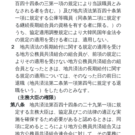
百四十四条の三第一項の規定により当該職員とみ
なされる者を含む。）及び地共済法第百四十条第
一項に規定する公庫等職員（同条第二項に規定す
る継続長期組合員の資格を有する者に限る。）の
うち、協定適用調整規定により大韓民国年金法令
の規定の適用を受ける者には、適用しない。
２
地共済法の長期給付に関する規定の適用を受け
る地方公務員共済組合の組合員が、前項の規定に
よりその適用を受けない地方公務員共済組合の組
合員となったときは、地共済法の長期給付に関す
る規定の適用については、そのなった日の前日に
退職（地共済法第二条第一項第四号に規定する退
職をいう。）をしたものとみなす。
（主務大臣の権限）
第八条
地共済法第百四十四条の二十九第一項に規
定する主務大臣は、協定及びこの法律の適正な実
施を確保するため必要があると認めるときは、同
項に定めるところにより地方公務員共済組合又は
地方公務員共済組合連合会に対して、その業務に