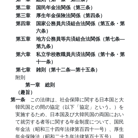
第二章
国民年金法関係（第三条）
第三章
厚生年金保険法関係（第四条）
第四章
国家公務員共済組合法関係（第五条・第
六条）
第五章
地方公務員等共済組合法関係（第七条―
第九条）
第六章
私立学校教職員共済法関係（第十条・第
十一条）
第七章
雑則（第十二条―第十五条）
附則
第一章 総則
（趣旨）
第一条
この法律は、社会保障に関する日本国と大
韓民国との間の協定（以下「協定」という。）を
実施するため、日本国及び大韓民国の両国におい
て就労する者等に関する年金制度について、国民
年金法（昭和三十四年法律第百四十一号）、厚生
年金保険法（昭和二十九年法律第百十五号）、国