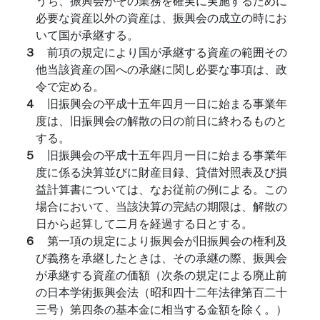
うち、振興会がその業務を確実に実施するために
必要な資産以外の資産は、振興会の成立の時にお
いて国が承継する。
３
前項の規定により国が承継する資産の範囲その
他当該資産の国への承継に関し必要な事項は、政
令で定める。
４
旧振興会の平成十五年四月一日に始まる事業年
度は、旧振興会の解散の日の前日に終わるものと
する。
５
旧振興会の平成十五年四月一日に始まる事業年
度に係る決算並びに財産目録、貸借対照表及び損
益計算書については、なお従前の例による。この
場合において、当該決算の完結の期限は、解散の
日から起算して二月を経過する日とする。
６
第一項の規定により振興会が旧振興会の権利及
び義務を承継したときは、その承継の際、振興会
が承継する資産の価額（次条の規定による廃止前
の日本学術振興会法（昭和四十二年法律第百二十
三号）第四条の基本金に相当する金額を除く。）