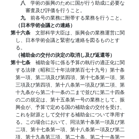
八
学術の振興のために国が行う助成に必要な
審査及び評価を行うこと。
九
前各号の業務に附帯する業務を行うこと。
（日本学術会議との連絡）
第十六条
文部科学大臣は、振興会の業務運営に関
し、日本学術会議と緊密な連絡を図るものとす
る。
（補助金の交付の決定の取消し及び返還等）
第十七条
補助金等に係る予算の執行の適正化に関
する法律（昭和三十年法律第百七十九号）第十条
第一項、第二項及び第四項、第十七条第一項、第
三項及び第四項、第十八条第一項及び第二項、第
十九条から第二十一条の二まで並びに第二十四条
の二の規定は、第十五条第一号の業務として、振
興会が、予算で定める国の補助金の交付を受け、
これを財源として交付する補助金について準用す
る。この場合において、同法第十条第一項及び第
二項、第十七条第一項、第十八条第一項及び第二
項、第十九条第三項、第二十条、第二十一条第一