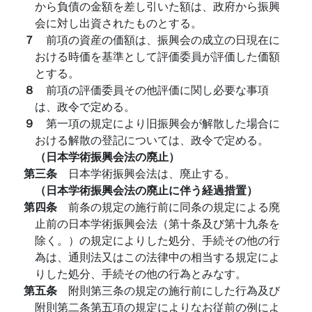
から負債の金額を差し引いた額は、政府から振興
会に対し出資されたものとする。
７
前項の資産の価額は、振興会の成立の日現在に
おける時価を基準として評価委員が評価した価額
とする。
８
前項の評価委員その他評価に関し必要な事項
は、政令で定める。
９
第一項の規定により旧振興会が解散した場合に
おける解散の登記については、政令で定める。
（日本学術振興会法の廃止）
第三条
日本学術振興会法は、廃止する。
（日本学術振興会法の廃止に伴う経過措置）
第四条
前条の規定の施行前に同条の規定による廃
止前の日本学術振興会法（第十条及び第十九条を
除く。）の規定によりした処分、手続その他の行
為は、通則法又はこの法律中の相当する規定によ
りした処分、手続その他の行為とみなす。
第五条
附則第三条の規定の施行前にした行為及び
附則第二条第五項の規定によりなお従前の例によ