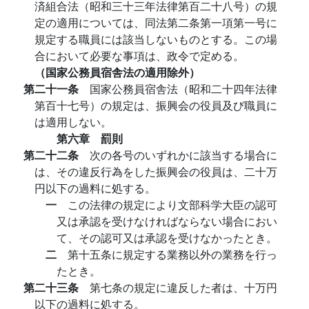
済組合法（昭和三十三年法律第百二十八号）の規
定の適用については、同法第二条第一項第一号に
規定する職員には該当しないものとする。この場
合において必要な事項は、政令で定める。
（国家公務員宿舎法の適用除外）
第二十一条
国家公務員宿舎法（昭和二十四年法律
第百十七号）の規定は、振興会の役員及び職員に
は適用しない。
第六章 罰則
第二十二条
次の各号のいずれかに該当する場合に
は、その違反行為をした振興会の役員は、二十万
円以下の過料に処する。
一
この法律の規定により文部科学大臣の認可
又は承認を受けなければならない場合におい
て、その認可又は承認を受けなかったとき。
二
第十五条に規定する業務以外の業務を行っ
たとき。
第二十三条
第七条の規定に違反した者は、十万円
以下の過料に処する。