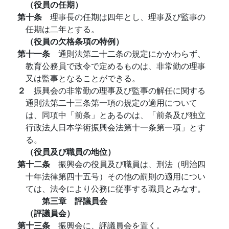
（役員の任期）
第十条
理事長の任期は四年とし、理事及び監事の
任期は二年とする。
（役員の欠格条項の特例）
第十一条
通則法第二十二条の規定にかかわらず、
教育公務員で政令で定めるものは、非常勤の理事
又は監事となることができる。
２
振興会の非常勤の理事及び監事の解任に関する
通則法第二十三条第一項の規定の適用について
は、同項中「前条」とあるのは、「前条及び独立
行政法人日本学術振興会法第十一条第一項」とす
る。
（役員及び職員の地位）
第十二条
振興会の役員及び職員は、刑法（明治四
十年法律第四十五号）その他の罰則の適用につい
ては、法令により公務に従事する職員とみなす。
第三章 評議員会
（評議員会）
第十三条
振興会に、評議員会を置く。