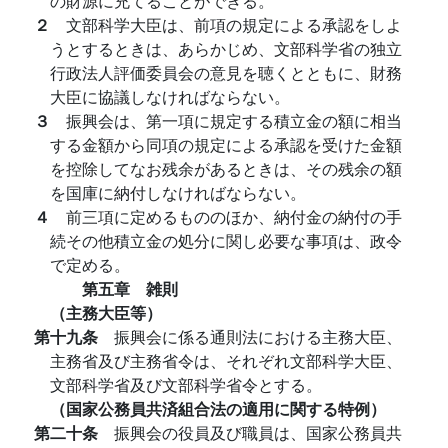
の財源に充てることができる。
２
文部科学大臣は、前項の規定による承認をしよ
うとするときは、あらかじめ、文部科学省の独立
行政法人評価委員会の意見を聴くとともに、財務
大臣に協議しなければならない。
３
振興会は、第一項に規定する積立金の額に相当
する金額から同項の規定による承認を受けた金額
を控除してなお残余があるときは、その残余の額
を国庫に納付しなければならない。
４
前三項に定めるもののほか、納付金の納付の手
続その他積立金の処分に関し必要な事項は、政令
で定める。
第五章 雑則
（主務大臣等）
第十九条
振興会に係る通則法における主務大臣、
主務省及び主務省令は、それぞれ文部科学大臣、
文部科学省及び文部科学省令とする。
（国家公務員共済組合法の適用に関する特例）
第二十条
振興会の役員及び職員は、国家公務員共