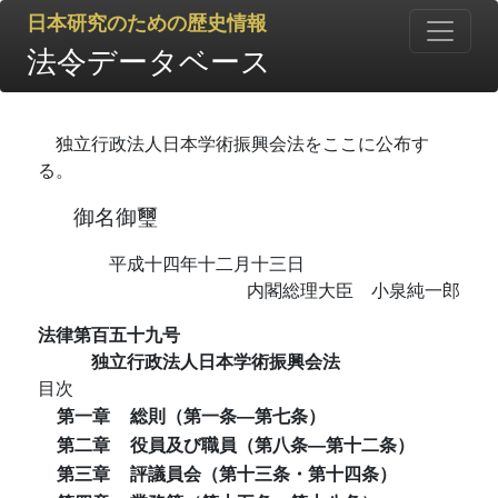
日本研究のための歴史情報
法令データベース
独立行政法人日本学術振興会法をここに公布す
る。
御名御璽
平成十四年十二月十三日
内閣総理大臣 小泉純一郎
法律第百五十九号
独立行政法人日本学術振興会法
目次
第一章
総則（第一条―第七条）
第二章
役員及び職員（第八条―第十二条）
第三章
評議員会（第十三条・第十四条）