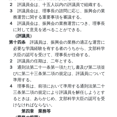
２
評議員会は、十五人以内の評議員で組織する。
３
評議員会は、理事長の諮問に応じ、振興会の業
務運営に関する重要事項を審議する。
４
評議員会は、振興会の業務運営につき、理事長
に対して意見を述べることができる。
（評議員）
第十四条
評議員は、振興会の業務の適正な運営に
必要な学識経験を有する者のうちから、文部科学
大臣の認可を受けて、理事長が任命する。
２
評議員の任期は、二年とする。
３
通則法第二十一条第一項ただし書及び第二項並
びに第二十三条第二項の規定は、評議員について
準用する。
４
理事長は、前項において準用する通則法第二十
三条第二項の規定により評議員を解任しようとす
るときは、あらかじめ、文部科学大臣の認可を受
けなければならない。
第四章 業務等